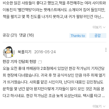
물어뜯은 개라면 '미친 개'이고, 미친 개라면 보신탕으로 먹는다는 게
람이라고 생각한 적이 없었다...... 'Before my wife turned veget
비슷한 많은 사람들이 좋다고 했었고,책을 추천해주는 여러 사이트와
는데, 평소 SF소설이 너무 철학적이고 용어가 익숙치 않아 부담스러
금은 엿볼 수 있을 듯. 저자의 주관적인 느낌이 종종 묻어나지만, 우리
불가능하다. 그렇지 않은가. 해서 어떻게 해서 다리를 물어뜯겼는지
arian, I'd always thought of her as completely unremarkabl
이동진의 '빨간책방'이라는 팟캐스트에서도 소개되어 집어 들었지만,
운 분들에게 딱인 책이랍니다. 책의 표제작이면서 첫 글이기도 하는
나라에서의 들뢰즈 수용의 한 단면이라 여기면서 읽어 나가자.
설명이 좀 필요한데, 작가는, 그리고 영혜는 말줄임표로 대신한다.
e in every way...... 신체와 영혼, 산 자와 죽은 자 사이의 연결고리
책을 펼치고 몇 쪽 진도를 나가지 못하고,내 귀가 팔랑귀인건 아닌
'아마겟돈'만 보더라도, 우리 세계가 멸망직전에 놓여있었는데 한 꼬
<커뮤니케이션 이론총서>에서 나온 책들
'......내 다리를 물어뜯은 개가 아버지의 오토바이에 묶이고 있어.' 소
를 실험적이고 시적인 스타일로 연결 시킨 한강의 문체는 전 세계 독
가, 또는 나의 독해력에 문제가 있는 건 아닌가 하는 생각들로 혼란스
마의 장난으로 인해 세계의 멸망에서 구원받게 됩니다. 하지만 그 소
인데, 구하고 싶은 책들이 눈에 많이 띈다. 소개서 정도의 책이지만,
더보기
설에는 이탤릭체로 표기된 영혜의 진술에서 서두가 말줄임표로 시작
자들에게 새로운 문학의 세계로 이끌었다.10월 10일 노벨 문학상 선
러웠었다.사람들은 김화영의 번역이라고 하면 찬사를 아끼지 않던데,
년에게 돌아오는건 세상을 구원했다는 칭찬이 아닌 부모의 꾸지람이
우리나라에서 이런 사상가들을 만나는 게 쉬운 일은 아니다. 물론 우
공감 (
21
)
댓글 (16)
하는 유일한 대목이다. 나는 이런 처리가 '폭력적'이라고 생각한다. 거
정 위원회 소속 안나-카린 팜 노 위원은 수상 발표 후 인터뷰에서 작
나는 어쩐 일에선지 자꾸 삐그덕거리고 엇나가기만 했다. 어두
었습니다. 정말 안타깝기 그지없지요.^^ 분량이 짧아서 더 임팩트가
리에게 자주 소개되어 익숙한 사람도 있지만.. 이 총서의 특징은, 큰글
두절미 스타일? 그것도 아니다. 핵심을 빼먹은 것이니까. 개한테 물
가 한강의 작품 선정 이유에 대해 이런 말을 남겼다.'한강은 많은 장르
운 상점들의 거리 (반양장) 파트릭 모디아노 지음, 김화영 옮김 / 문학
강하게 남는것 같아요. 그래서 쭈욱 읽기보다는 평소 접하기 쉬운곳
씨책하고 일반 책하고 가격 차이가 크다는 것이다. 글씨 차이가 얼마
렸기에 아이는 '그 개의 꼬리털을 태워 종아리의 상처에 붙이고, 그 위
를 아우르는 복잡성과 부드러우면서도 강력한 어구를 구사하는 작가
동네 / 2010년 5월 마저 읽을 것인가 집어던질것인가 고민하며 책
에 놓아두고 짬짬이 읽으면 더 좋을 책이랍니다. 코리 닥터로우
북플지기
2016-05-24
메뉴
나 클지는 구입해봐야 알 수 있을 듯. 채식주의자를 많이 읽
로 붕대를 친친 감고' 대문간에 나가 그 개가 학대받다 죽는 걸 처음부
다. 작품에서 뛰어난 주제를 연속성 있게 이어가면서도 특색 있는 변
을 팔랑팔랑 뒤로 넘기던 중,끝부분 김화영의 '해설'과 맨 뒤 도서 정
지음, 최세진 옮김 / 아작 / 2015년 10월 17살 소년이 옳지 않은 시
나보다. 우리 집에도 책상 위에 얌전히 있더라. 영문판으로 읽어도 왠
한강 기자 간담회 현장
터 끝까지 꼿꼿하게 서서 지켜본다. '번쩍이는 녀석의 눈과 마주칠 때
조가 돋보인다'​ 안나-카린 팜 노 위원은 한강의 작품 중에서 2014년
보를 살펴보던 나는 깜짝 놀라고 말았는데,내가 가진 것은 개정판 5
간에 옳지 않은 장소에 있었다는 이유만으로 테러리스트로 몰리는 순
지 친근감 때문에 가독성이 좋아지지 않을까? 표지가 하얀
오늘 오전 홍대 까페꼼마 2호점에서 있었던 한강 작가님의 기자간담
마다 난 더욱 눈을 부릅떠.' 아무리 개에 물렸다고 하더라도 피를 토해
출간한 장편소설 '소년이 온다'(영문 제목 Human Acts)를 가장 인
쇄(2013년 8월 21일)였는데,2010년 4월에 김화영이 쓴 해설을 보
간. '테러방지법'이 어떤식으로 변질될수 있는지를 보여준 책이었어
닭날개? 모양으로 된 걸로 고를 예정이다. 끝으로 아주 차분하게 어
회 현장에 다녀왔습니다. 귀국 후 첫 공식석상인 만큼 아주 취재 열기
내면서 죽어가는 개의 모습을 보면 연민을 느낄 법도 하지만 아이(영
상 깊게 읽었다며 1980년대 한국의 광주 민주화 운동에서 겪은 한
면 그가 파트릭 모디아노를 처음 번역 소개한 것은 1978년이었단다.
요. 소설속 이야기로만 치부하기엔 대한민국의 과거, 그리고 지금 현
머니가 최근 열심히 하시는 사경책
가 뜨거웠습니다. 사회를 맡은 시인이자, 난다의 대표인 김민정님도
혜)는 그렇지 않았다(이미 어릴 때부터 독한 성격이었다는 얘긴가?).
소년의 끔찍한 트라우마가 어떻게 세대를 넘어 계승 되는지를 고통의
'그로부터 30여년이 흘렀고, 그사이 널리 알려졌고, ㆍㆍㆍㆍㆍㆍ이
실과 묘하게 겹쳐지면서 이슈가 된 책입니다. 무차별 감시와 인권침
문학을 몇 년간 맡아 왔지만이렇게 기자들이 많이 모인 것은 처음 본
그 개를 재료로 만든 보신탕에 밥을 말아 한 그릇을 다 비웠다고 자랑
기억 속에서 끄집어낸 역사적 사실을 유려한 문체로 가득 채웠다며
제 수십년 묵은 먼지를 털어내고 새로운 번역으로 새로운 독자들에게
해로 인한 국가 폭력에 대항하는 마커스를 보면서, 최근에 촛불집회
다고 하시네요. 한강 작가님은 조금 늦게 오셨는데요. 택시를 타고 오
스레 말한다. 거품 섞인 피를 토하며 죽은 개의 두 눈을 기억하지만 아
극찬 했다. ​정말 닥쳐올 총살을 기다리듯 숨을 죽였습니다. 죽음은 새
이 매혹적인 소설을 다시 내보내게 된 것을 기쁘게 생각한다(271
때 청소년 집회의 연설을 들었는데, 그들이 무척 대견하고 기특할정
다 길이 막혀서 지하철로 갈아타고 오셨다고...수줍게 변명하셨습니
무렇지도 않았다고. 그런데 성인이 되고 결혼 5년차 주부까지 된 영
수의같이 서늘한 것일지도 모른다고 그때 생각했습니다. 지나간 여름
쪽)'고 소회를 밝히고 있는데~--; 책을 읽으며 1978년에 처음 번역
도로 자신들의 생각을 당당하게 말하는 모습이 보기 좋았어요. 자유
더보기