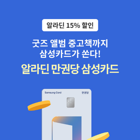
다. 그래서, 그녀에 대한 신뢰를 갖게 됐다. 6. (판권 담당자분이 설명
은 기억이 없어서, 그리고 구매 기록도 없어서 첫 작품집 <여수의 사
되었습니다.
닥돌이 검은 색과 회색의 장미 무늬였던 복도, 쇠로 된 그물, 받침벽,
방향으로 길러야했을까요? 그 사실을 숨기고, 약으로 아이의 본능을
도 이윤석 교수의 주장을 좇아 저자 표시 없이(해설에서 허균이 지었
해주심) 채식주의자 현재 27개국과 계약. 라트비아나 인도 남부지역
랑>과 <채식주의자> 바로 이후에 쓴 장편 <바람이 분다, 가라>를 어
노란 벽의 우편함들, 그리고 여전히 풍기는 저 돼지기름 냄새.(141
억누르게하느것이 옳은지.. 아니면 사실을 함께 인지하고 다른 방향
다는 설은 소개한다) <홍길동전>이라고만 표지에 명기했다. 그리고
소수 언어로 내고 싶다는 연락도 왔다. 영국은 발표난 그날 2만부 증
제 주문해서 받았다. <여수의 사랑>은 '문학과 지성 소설 명작선'에
쪽)위 문장에서 '시간제한등'이란 단어도 생소했지만, 앞뒤에서 수식
을 찾아야할지... 반대로 '덱스터'라는 소설이 있지요. 아이가 '사이코
다수의 <홍길동전>이 많은 이본 가운데 방각본인 경판 24장본과 완
쇄된 것이 많이 나가서 추가 2만 부 재쇄 예정. 미국은 하드커버에 페
포함돼 있는데, 이건 최인훈의 <광장/구운몽>, 그리고 이청준의 <당
해주는 말들이 아무런 연관성이 없어서 더 모호한 느낌이 들었다. 나
패스'라는 것을 알고 그 본능을 억누를수 없으면 좋은 쪽(?)으로 사용
판 36장본을 싣고 있는데 반해서, 강민수 교수는 필사 89장본을 택
이퍼백 8월에 추가 출간 예정. 중국은 현재 미출간된 모든 소설 출간
신들의 천국>과 어깨를 나란히한다는 뜻이다. 과연 그런가는 이 참에
는 가슴을 두근거리며(120쪽)심근은 불수의근인데 내가 마음대로 두
하라고, 일러줍니다. 이왕 사람을 죽일거면, 나쁜 사람을 죽이라고...
했다. 펭귄판으로 <홍길동전>을 접하게 될 외국 독자들이 읽게 될,
예정. <소년이 온다>의 경우 중국에서 현지 분위기상 난색을 표하기
읽어봐야 알겠지만 <바람이 분다, 가라>는 그냥 액면만으로 기대를
근거리게 할 수 있을까?'가슴이 두근거리는 것을 느끼며'쯤으로 바꾸
그래서 태어났죠. 연쇄 살인범을 죽이는 연쇄 살인마. 차라리 덱스터
혹은 알게 될 <홍길동전>이 우리가 평균적으로 알고 있는 <홍길동전
도 했으나, 진행하게 될 것 같다. 채식주의자에 대한 관심은 <소년이
꺾게 만들었다. 소설이 아니라 단상집 같은 모양새여서다. 나는 지면
어야 하지 않을까? 소소한것까지 따지다보면 한두 가지가 아니니, 용
쪽이 더 좋았던것 같아요. 어쩜 저는 현실보다는 현실속 판타지를 기
>과 달라지게 되는 셈이다. 내 생각으론 그들이 우리보다 <홍길동전
온다>로 이어질 것으로 예상된다. <흰> 역시 한국어판이 나오면서
을 빼곡히 채우는 게 일단 '산문정신'이라고 생각한다. 시처럼 듬성듬
어 사용 방식을 통일시키지 않은 것과 어법과 관련된 기본적인 것 몇
대하는건지 모르겠습니다. 은희경 지음 / 창비 / 2016년 6월 처음
>에 대해서 더 잘 이해하게 될 듯싶다. 해설과 번역이 모두 훌륭하기
이미 해외 에이전트들에 pdf가 넘어간 상태. 영국 네덜란드에서 이미
성 흩뿌려져 있는 게 아니라. 그래서 소설에서 별다른 이유 없는 행갈
가지만 언급하였다. 이런 것들부터 어긋나 버리니, 아무리 좋은 소설
엔 책 제목이기도 하고 첫 글이기도 한 ‘중국식 룰렛‘이 가장 좋다고
때문에. 게다가 우리는 다 안다고 생각해서 제대로 읽지 않는 작품 가
출간 계약이 됐다. 7. 채식주의자는 많은 분들께 불편할 수 있는 작품
이의 남발을 혐오한다. <흰>이라는 책을 '한강 소설'이라고 부르는 것
이라고 할 지라도 내용을 알아먹을 수가 없고 감정이입 될 턱이 없다.
생각했었어요. 아마도 위스키에 관한 이야기라 더 좋아했는지도 모르
운데 하나가 <홍길동전>이잖은가. 최근 펭귄의 편집자 새뮤얼 레임
이다. 그 소설을 쓴 후로 11년이라는 시간이 흘렀고, 나는 그 작품에서
도 어불성설이라고 생각하는 쪽이다. '단상집' 정도 아닌가? 올해의
한국 문학의 국제화나, 외국 문학의 한국화가 갈 길은 멀고도 요원하
겠습니다. 위가 약해서 위스키를 많이 마시지 못하지만, 조금씩 한 모
이 펭귄클래식에 더 소개할 만한 한국 고전작품을 찾아서 방한했다는
던졌던 질문들로부터 계속 나아와 이후 작품들을 썼다. 새로 읽으시
가장 핫한 작가에 대해 유감의 말을 적게 돼 나도 유감스럽지만, 어떤
기만 한 것 같다. 그런 의미에서, 한강의 '맨부커 인터네셔널 상'수상
금, 한 모금 향과 맛을 느낄정도의 위스키를 넘기는 순간이 좋아서 책
기사도 보인다. <홍길동전> 이전에는 펭귄클래식에 포함된 한국 작
는 분들께 이 말을 꼭 드리고 싶다. 그리고 희망하는 점이 있다면 그
사안에서건 소수의견은 있는 법이다. <채식주의자>가 어째서 좋은
은 경이로운 일이 아닐 수 없다. 분위기를 바꾸어,종편의 텔레비
을 읽으면서 막 상상을 했었거든요. 그런데 책을 덮고 나니 마지막 글
품이 없어서 놀랐다는 그는(우리도 놀란다!) 다양한 작품들을 살펴볼
소설만 읽지 마시고 내가 정말 좋아하는 선후배 작가들, 조용히 묵묵
작품인지 누군가 나를 설득해주면 좋겠다... 16. 08. 05.
전 드라마 '응답하라 1988'이 인기였던 건 잃어버린 추억을 떠올릴
인 ‘정화된 밤‘이 계속 떠오르면서, 이제는 ‘정화된 밤‘이 가장 좋았다
계획이라고. 모처럼 한국문학이 고전문학이건, 현대문학이건 영어권
하게 글을 쓰시는 그 분들의 글을 많이 읽어주셨으면 좋겠다.8. 어릴
수 있었기 때문이 아닐까 싶다.미로처럼 좁은 비탈길이나 골목길을
라는 생각이 드는것이, 처음과 끝이 좋으니 더 재미있게 읽었다는 생
에 널리 소개될 기회는 얻었는데, 계속 후속타가 이어질지 궁금하다.
때부터 이 세상 어디엔가 언제나 고통 받는 사람이 있다는 사실을 어
이리저리 걷다보면 막다른 골목이 나오고,그 좁은 골목에 담장과 대
각이 들었습니다. '중국식 룰렛'은 술, 수첩, 신발, 가방, 책, 음악처럼
맨부커상 수상의 여파로 아마 상반기 최고 문학 베스트셀러는 한강