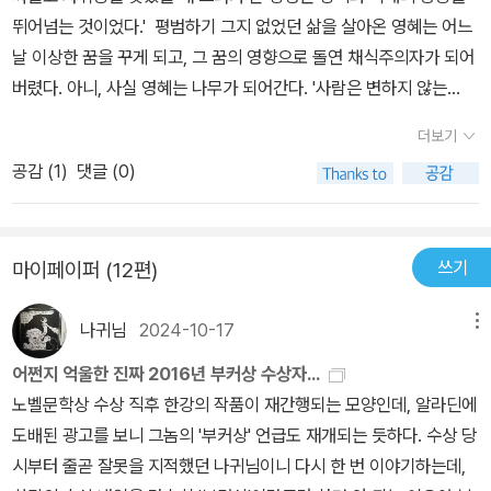
뛰어넘는 것이었다.' 평범하기 그지 없었던 삶을 살아온 영혜는 어느
날 이상한 꿈을 꾸게 되고, 그 꿈의 영향으로 돌연 채식주의자가 되어
버렸다. 아니, 사실 영혜는 나무가 되어간다. '사람은 변하지 않는
다'라는 말엔, 한번 변하면 걷잡을 수 없이 확 바뀌어 버린다는 의미도
더보기
있는 것 같다. 영혜가 그렇다. 영혜는 갑자기 보통 사람은 이해할 수
공감 (
1
)
댓글 (0)
없는 기이한 행동을 하기 시작한다. 심지어 가족까지도 변해버린 영
혜를 받아들이지 못할정도로 영혜는 비정상적인 사람이 되어버린다.
하지만 나는 왠지 그런 영혜가 이상하게 느껴지지 않았다. 영혜의 모
쓰기
마이페이퍼 (12편)
습을 보고 문득 내 경험이 생각났기 때문이다. 초등학교 오학년 때,
어느 때처럼 미술 학원을 가는 중이었던 나는 갑자기 '내가 누구
나귀님
2024-10-17
메뉴
지?'라는 생각이 들었다. 이상하게 내 손발이 어색하게 느껴졌다. 뭐
라고 표현해야 할지 모르겠는데 손발 뿐만 아니라 내 몸, 내 이름, 내
어쩐지 억울한 진짜 2016년 부커상 수상자...
가 지금 보고 있는 것들, 심지어 지금 내가 하고 있는 생각까지도 내
노벨문학상 수상 직후 한강의 작품이 재간행되는 모양인데, 알라딘에
것이 아닌 것 같았다. 그리고 마치 이 세상을 처음 살아본 사람처럼,
도배된 광고를 보니 그놈의 '부커상' 언급도 재개되는 듯하다. 수상 당
오늘이 몇요일인지 모르겠어서 학원이 아닌 집으로 되돌아가버렸다.
시부터 줄곧 잘못을 지적했던 나귀님이니 다시 한 번 이야기하는데,
나중에서야 사춘기 때면 나뿐만 아니라 누구나 이런 생각과 느낌을