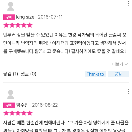
메뉴
king size
2016-07-11
맨부커 상을 받을 수 있었던 이유는 한강 작가님의 뛰어난 글솜씨 뿐
만아니라 번역자의 뛰어난 이해력과 표현력이었다고 생각해서 원서
를 구매했습니다.깔끔하고 좋습니다! 필사하기에도 좋을 것 같네요 !
더보기
공감 (
1
)
댓글 (0)
메뉴
임수진
2016-08-22
사람은 때론 한순간에 변해버린다. '그 가을 아침 영혜에게 줄 나물을
싸들고 자취방을 찾았을 때 그녀가 본 광경은 상식과 이해의 용량을