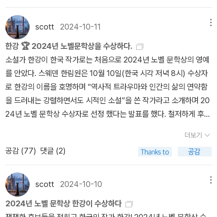
인터내셔널 부커상'이라고 바로잡아 놓았지만), 한강의 노벨문학상
능성부터 젖혀놓았던 까닭이다.굳이 변명하자면 나귀님이 한강이라
기서 더 앞으로 나아간 걸까. 그러던 어느 찰나 일상으로 이어지는 가
수상 소식을 전하는 페이지 약력에서도 '2016 / 부커상 / <채식주의
는 작가를 과소평가하게 된 것도 그놈의 국뽕 타령 때문이었다. 평소
느다란 끈을 놓아버린 걸까. 잠을 이루지 못한 지난 석달 동안 그녀는
scott
2024-10-11
메뉴
자>'라고 적어놓았다.하지만 위에서 설명한 내용을 반영하자면, 엄밀
맨부커상이라는 이름을 들어보지도 못했을 법한 사람들까지 나서서
이따금 혼란 속에서 생각해왔다. 지우가 아니라면-그애가 지워준 책
히 말해서 한강의 이력은 '2016년 부커상 수상'이 아니라 '2016년 부
한강 🏆 2024년 노벨문학상을 수상하다.
세계 3대 문학상 타령을 늘어놓기에, 급기야 그 작가의 이름이며 그
임이 아니라면-자신 역시 그 끈을 놓쳐버릴지도 모른다고.' 책에 나온
커상 번역 부문 공동 수상'이라고 해야 한다. 나귀님이 '인터내셔널 부
소설가 한강이 한국 작가로는 처음으로 2024년 노벨 문학상의 영예
작품의 제목만 봐도 외면하곤 했었으니 말이다.이유야 어쨌거나 노벨
인물들은 크게 두 가지 경우로 나뉜다. 끈을 놓은 자와 놓치 못한자.
커상'을 '부커상 번역 부문'이라고 굳이 풀어쓰는 이유도 '본상'과는 다
를 안았다. 스웨덴 한림원은 10월 10일(한국 시각 저녁 8시) 수상자
문학상을 받을 만한 자격이 충분한 작가를 코앞에 두고도 못 알아보
동생 영혜를 마지막까지 돌본 언니 인혜는 영혜를 보며 자기 자신을
르다는 점을 강조하려는 거다.인터내셔널이건 코민테른이건 간에 어
로 한강의 이름을 호명하며 “역사적 트라우마와 인간의 삶의 연약함
았다는 것은 큰 실책이 아닐 수 없다. 물론 투표는 하지 않았지만, 설
투영하게 된다. 누군가의 어머니, 누군가의 아내, 누군가의 딸이었던
쨌거나 '부커상'은 '부커상'이니까, 모로 가도 한강만 찬양하면 되니 아
을 드러내는 강렬하면서도 시적인 소설”을 쓴 작가라고 소개하며 20
령 했더라도 적립금을 받지는 못했을 터이니, 이쯤 되면 나귀님도 남
자신의 인생을 객관시 해본다. 자신만의 세계에 온전히 자유로운 영
무래도 괜찮지 않느냐고 생각할 사람도 있을지 모르겠지만, 문제는 '2
24년 노벨 문학상 수상자로 선정 했다는 발표를 했다. 철저하게 후보
은 평생 로또 번호 따위 맞힐 생각은 꿈도 꾸지 말아야 되겠다.나귀님
혜와 비교해 보았을 때, 자신의 인생은 너무나도 제약이 많고, 복잡하
016년 부커상 수상' 자격을 정당히 주장할 수 있는 다른 책이 우리나
작 선정 과정 부터 심사까지 베일에 쌓아 놓고 신비주의를 고수하는
이야 아직 한 편도 읽어보지 않은 작가이므로 당장 뭐라고 평가하기
고, 피로하다. 하지만 영혜처럼 끈을 놓지 못한다. 그렇게 언니로써,
더보기
라에도 나와 있기... 아니 '있었기' 때문이다.그 책이 바로 2016년 부
노벨상 주최국이자 위원회인 스웨덴 한림원은 수상자 선정에 있어서
는 어렵겠다. 다만 앞서 맨부커상 번역 부문 수상 직후의 국내 반응 가
엄마로써의 역할을 끝까지 수행한다. 인혜가 영혜처럼 되지 않는 이
공감 (
77
)
댓글 (2)
커상, 즉 인터내셔널도 코민테른도 아닌 '본상'의 진짜 수상작인 폴 비
정치적 색채가 농후 하지만 여전히 세계 최고의 권위를 지닌 문학상
운데 영역본의 오역을 둘러싼 논란도 있었음을 상기해 보면, 이번 한
유는 아마도 보통의 우리들처럼 인혜 역시도 번잡한 이 세계와 너무
티의 소설 <배반>인데, 당시 48년의 역사를 자랑하는 부커상 최초
으로 꼽힌다.노벨상은 1901년 첫 시상 이후 123년의 세월 동안 가뭄
강의 노벨문학상 수상에는 뭔가 아이러니가 한층 더해지지 않나 싶기
많은 관계를 맺어버렸기 때문일 것이다. 가끔은 제멋대로 하고 싶지
로 영국 작가가 아닌 미국 작가가 수상한 경우라고 해서 화제가 된 작
의 콩 나듯 여성들에게 상을 수여 해서 물리학 분야 같은 과학 분야는
scott
2024-10-10
메뉴
도 하다.왜냐하면 맨부커상 번역 부문 수상작인 영어 번역본이 원문
만 너무 오랫동안 그러지 못한 까닭에 이제는 자신이 어떤 쾌락을 꿈
품이기도 하다. 안타깝게도 지금은 이미 절판되었지만 말이다.물론
각각 3명 정도의 여성 수상자에게 영광이 돌아갔고 문학상은 2024
에 충실하지 않았다는 비판이 뒤늦게 나왔기 때문인데, 번역의 한계
꾸었는지도 가물가물하는 그런 상태. 커가면서 책임을 하나 둘씩 지
2024년 노벨 문학상 한강이 수상하다
한강이라는 작가도 대단하지만, 그렇다고 해서 다른 작가를 무시하면
년까지 121명의 수상자 가운데 2024년 한국 작가 한강을 포함해서
와 문화적 차이 같은 근본적 난점을 감안하더라도 '팔'과 '발'을 혼동하
게 된 어른은 이제 타인을 위한 삶을 살아가게 된다. 힘들고 고되면서