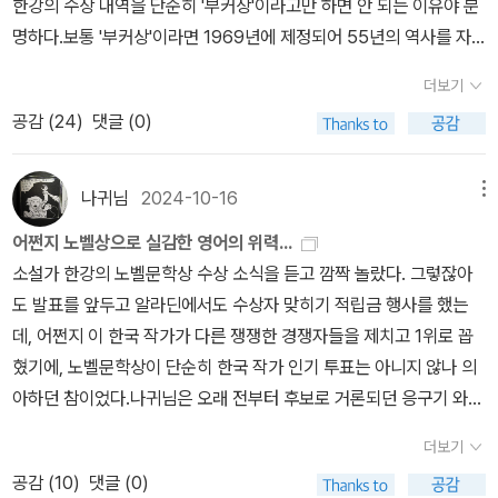
한강의 수상 내역을 단순히 '부커상'이라고만 하면 안 되는 이유야 분
가진다는 것을 알게 됬지만, 간혹 또다시 그런 기이한 느낌에 휩싸일
명하다.보통 '부커상'이라면 1969년에 제정되어 55년의 역사를 자
때면 너무 무서운 기분이 들어 그저 눈을 꽉 감아버려 다시 제정신이
랑하는 영국의 문학상을 가리키며, 영어로 저술되어 영국에서 간행된
더보기
돌아올 때까지 기다리곤 했다. 채식주의자를 보고 갑자기 이런 생각
작품만이 대상이다. 반면 한강이 받은 것은 2016년 수상 당시에는
이 든 이유는 아마 꿈에서 깨어난 영혜도 이런 느낌이지 않을까 싶었
공감 (
24
)
댓글 (0)
'맨부커 인터내셔널상'이었다가, 2020년부터는 '인터내셔널 부커
기 때문이다. 나는 매번 '나는 누구고 여긴 어디지' 이런 난해한 질문
상'으로 지칭되는 별개의 상이다.'부커상'의 '인터내셔널' 부문은 영국
을 피하기만 하였지만, 영혜는 그 질문 끝에 자신은 나무라는 생각에
에서 간행된 외국 작품(번역 포함)이 대상이며, 2005년에 제정되어
나귀님
2024-10-16
메뉴
도달한 것이 아닐까. 앞서 말했듯, 사람은 좀처럼 변하지 않지만 의식
격년으로 시상하다가 연례 시상으로 개편된 2016년에는 저자 한강
어쩐지 노벨상으로 실감한 영어의 위력...
이란 놈은 생각보다 엄청난 능력을 가지고 있기에, 궁극적인 고민을
과 번역자 데보라 스미스가 공동 수상했다. 따라서 처음부터 영어로
소설가 한강의 노벨문학상 수상 소식을 듣고 깜짝 놀랐다. 그렇잖아
끝낸 영혜를 바꾸는 것은 충분히 가능했다. 바뀌어버린 영혜는 가족
쓴 영국 작품만 시상하는 '부커상'과는 다르다.비유하자면 아카데미
도 발표를 앞두고 알라딘에서도 수상자 맞히기 적립금 행사를 했는
도, 남편도, 심지어 자기 자신까지도 개의치 않는다. 영혜는 언제 어디
시상식에서 '작품상'과 '외국어작품상'의 차이와도 유사하다. 양쪽 모
데, 어쩐지 이 한국 작가가 다른 쟁쟁한 경쟁자들을 제치고 1위로 꼽
서라도 자신이 디딘 바닥에 뿌리를 내려 푸르른 녹음이 될 것 같은 자
두 작품에 주는 상이긴 하지만, 그렇다고 해서 '2023년 아카데미 외
혔기에, 노벨문학상이 단순히 한국 작가 인기 투표는 아니지 않나 의
유로운 영혼을 갖게 된다. 우리가 인식하는 모든 것은 실체가 아니라
국어작품상' 수상작 <존 오브 인터레스트>가 '2023년 아카데미 작
아하던 참이었다.나귀님은 오래 전부터 후보로 거론되던 응구기 와
그저 빛 입자가 물체에 반사된 것을 보는 것 뿐이라던데, 영혜는 우리
품상' 수상작이라고 주장한다면 당연히 거짓일 수밖에 없을 것이다.
시옹오나 마거릿 애트우드 정도를 예상했고, 굳이 아시아로 와도 차
와 다르게 무언가 궁극적인 것을 보게 된 것은 아닐까?하지만 우리는
그런데도 알라딘의 <채식주의자> 리마스터판 책 소개에는 '2016년
더보기
라리 무라카미 하루키가 받으면 모를까 한국 작가가 받을 거라고는
변하지 못한 채 살아간다.'지금 그녀가 남모르게 겪고 있는 고통과 불
부커상 수상작'이라고 적어 놓았고 (바로 밑의 내용에서는 '2016년
공감 (
10
)
댓글 (0)
예상 못했다. 오래 전부터 반복되던 노벨상 국뽕 타령 때문에 아예 가
면을 영혜는 오래전에, 보통의 사람들보다 빠른 속력으로 통과해, 거