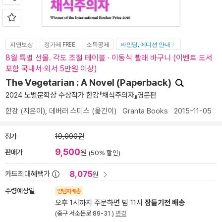
지연보상
정가제 FREE
소득공제
바인딩, 에디션 안내
8월 특별 선물. 각도 조절 테이블 · 이동식 빨래 바구니 (이벤트 도서
포함 국내서·외서 5만원 이상)
The Vegetarian : A Novel (Paperback)
2024 노벨문학상 수상작가 한강『채식주의자』영문판
한강
(지은이),
데버러 스미스
(옮긴이)
Granta Books
2015-11-05
정가
19,000원
9,500
판매가
원
(50% 할인)
8,075
카드최대혜택가
원
수령예상일
양탄자배송
오후 1시까지 주문하면 밤 11시
잠들기전 배송
(중구 서소문로 89-31 )
변경