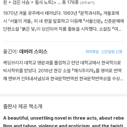
흰 + 검은 사슴 + 필사 노트)>
… 총 176종
(모두보기)
1970년 겨울 광주에서 태어났다. 1993년 『문학과사회』 겨울호에
시 「서울의 겨울」 외 네 편을 발표하고 이듬해 『서울신문』 신춘문예에
단편소설 「붉은 닻」이 당선되어 작품 활동을 시작했다. 소설집 『여수
의 사랑』 『내 여자의 열매』 『노랑무늬영원』, 장편소설 『검은 사슴』
『그대의 차가운 손』 『채식주의자』 『바람이 분다, 가라』 『희랍어 시
옮긴이:
데버러 스미스
저자파일
신간알림 신청
간』 『소년이 온다』 『흰』 『작별하지 않는다』, 시집 『서랍에 저녁을 넣
어 두었다』 등을 출간했다. 오늘의 젊은 예술가상, 이상문학상, 동리
케임브리지 대학교 영문과를 졸업하고 런던 대학교에서 한국학으로
문학상, 만해문학상, 황순원문학상, 김유정문학상, 김만중문학상, 대
박사학위를 받았다. 2016년 한강 소설 『채식주의자』를 영어로 번역
산문학상, 인터내셔널 부커상, 말라파르테 문학상, 산클레멘테 문학
해 맨부커 인터내셔널상과 한국문학번역원 한국문학번역상을 수상했
상, 메디치 외국문학상, 에밀 기메 아시아문학상 등을 수상했으며, 노
다.
르웨이 ‘미래 도서관’ 프로젝트 참여 작가로 선정되었다. 2024년 한
국 최초 노벨문학상을 수상했다.
출판사 제공 책소개
A beautiful, unsettling novel in three acts, about rebe
llion and taboo, violence and eroticism, and the twisti