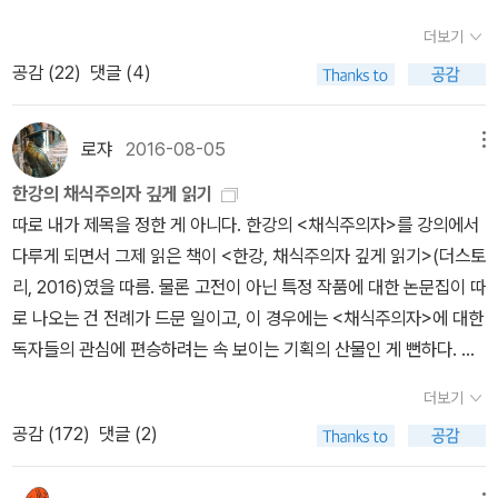
3년 흑인 최초이자 여성인 토니 모리슨이 수상 한 이후로 아시아 여
야기는 거기에 억지로 끼워 맞춘듯한 느낌이 들어서 아쉬웠어요. 하
쪽의 성과도 모국어의 위력보다는 영어의 위력 덕에 성사되었다고 해
더보기
성으로서 첫 수상이자 유색인종 여성으로서 두 번째 수상이다. 1945
지만 그래도 편한 친구와 함께하는 술자리는 즐거운법이지요. 나이가
도 과언이 아닐 것이다. 그런데 막상 그 영역본이 오역투성이라니 우
공감 (
22
)
댓글 (4)
년 남미 출신의 가브리엘라 미스트랄은 칠레 태생의 혼혈 백인이었
드니 점점 소주가 별로예요. 소주를 마실거면 소맥으로 적당한 맛과
습지 않은가.물론 작가나 작품을 폄하하려는 뜻은 없다. 하지만 노벨
고, 2007년에 수상한 도리스 레싱은 이란 태생이지만 영국인 부모를
알콜을 순화시켜서 마시는데, 술값 많이 나오는 스타일인가? 하지만
문학상 심사 과정에서는 간행 언어의 중요성을 무시할 수 없기 때문
둔 백인이었다. 100년의 시간 동안 노벨 문학상은 한없이 가벼운 통
많이 마시지 않으니깐...^^;; 여러 안주중에 눈이가는것은 생라면과 맥
이다. 심사 주체인 스웨덴 아카데미도 세상 모든 언어를 읽지는 못하
로쟈
2016-08-05
메뉴
속적인 스토리나 영어권 국가 출신에 백인 남성 작가의 작품 중 영어
주의 조합. 평소 생라면을 좋아하긴하지만, 위가 좋지 않아서 요즘은
므로 영어와 프랑스어 등 몇 가지 주요 언어로 간행된 작품 중에서 후
한강의 채식주의자 깊게 읽기
로 번역된 작품이 많은 유럽, 북미 작가들에게 상을 집중적으로 수여
자제하고 있는데 밤에 이 책을 읽을때 라면 뿌셔서 맥주 한잔 하고 싶
보작을 고른다고 알고 있다.따라서 주요 언어로 출간되지 않은 제3세
따로 내가 제목을 정한 게 아니다. 한강의 <채식주의자>를 강의에서
했다.따라서 이번 2024년 한국 작가 한강의 노벨 문학상 수상은 백
은 유혹을 뿌리치느라 혼났어요. 만약 옆에 함께 마실 친구가 있었다
계 작품의 불리함은 이미 오래 전부터 지적되었는데, 뒤집어 보면 번
다루게 되면서 그제 읽은 책이 <한강, 채식주의자 깊게 읽기>(더스토
인, 남성이 주류인 세계 문학계에서 매우 뜻 깊은 일이다.1970년 광
면 참을 유혹도 없을거겠지만.. 책목차에 함께 마신 술의 그림이 있는
역본을 많이 만드는 것이야말로 노벨문학상으로 가는 지름길이라는
리, 2016)였을 따름. 물론 고전이 아닌 특정 작품에 대한 논문집이 따
주에서 태어나 연세대 국어국문학과를 졸업한 작가 한강은 출판사에
것도 좋았어요. 조금 더 이야기에 리얼리티가 있었다면 더 좋았겠지
뜻이 된다. 한국에서도 이를 감안하여 오래 전부터 정부와 민간에서
로 나오는 건 전례가 드문 일이고, 이 경우에는 <채식주의자>에 대한
서 근무하던 중 1993년 ‘문학과사회’에 ‘서울의 겨울’ 등 시 4편을 실
만... 솔직히 '나가에'가 '악마와 같은 두뇌를 가졌다'는 느낌을 별로 못
한국 문학 해외 번역 지원 제도가 있었다.다만 번역 지원은 한국인 번
독자들의 관심에 편승하려는 속 보이는 기획의 산물인 게 뻔하다. 그
으며 시인으로 등단했고 이듬해인 1994년 서울신문 신춘문예에 ‘붉
받았어요. 아무래도 나에게 '악마와 같은 두뇌를 가진자'는 셜록 한 사
역자를 거쳐 비상업 출판에 그치는 수요 없는 공급인 경우가 대부분
럼에도 나름 '성실한' 강사답게 수강자를 대신해서 읽는 셈치고 읽었
은 닻’이 당선되며 소설가로 첫발을 내디뎠다, 1995년 첫 소설집 『여
람 뿐일지도... 정연 지음, 녹시 그림 / 영상출판미디어(주) / 2016
이었던 반면, 한강의 경우에는 외국인 번역자가 작품을 물색하고 외
더보기
다. <채식주의자>를 다룬 다섯 편의 평문/논문 모음인데, 네 편은 어
수의 사랑』을 출간하면서 본격적으로 전업 작가의 길을 가기 시작한
년 5월 ''반월당의 기묘한 이야기'는 어쩌다보니 4권을 먼저 만나게
국 출판사와 적극적으로 교섭해 상업 출판을 추진했다는 점에서 이미
공감 (
172
)
댓글 (2)
설프거나 내게 별로 도움이 되지 않는 글이었고, 한 편 정도만 읽을 만
작가 한강은 2005년 '몽고반점'으로 이상문학상 수상하며 탄탄한 문
되었어요. 처음엔 시리즈니깐 4권부터 읽을 생각은 없었는데, 살펴보
어느 정도까지는 자체 경쟁력을 인정받은 셈이라 하겠다.그렇게 정석
했다. 그런데 사실 더 큰 문제는 <채식주의자>란 작품 자체가 내게
체와 밀도감 넘치는 스토리로 문학성을 인정 받는다.2007년에 발표
니 기담처럼 주인공은 있지만 이야기가 이어지지 않고 각 이야기가
대로 간행된 영역본이 맨부커상 번역 부문에서 수상한 덕에 이 한국