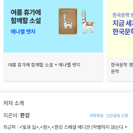
여름 휴가에 함께할 소설 + 에나멜 뱃지
한국문학 영
문학
저자 소개
지은이:
한강
저자파일
신간알림 신청
최근작 :
<빛과 실>
,
<흰>
,
<한강 스페셜 에디션 (작별하지 않는다 +