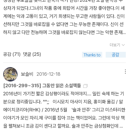
쟁쟁한 후보들을 젖히고 한국의 작가 한강! 2024년 노벨 문학상 수
안 될 것이다. 수상 직후 사생활 이야기를 어렵게 꺼내며 이미 이혼한
여성 수상자는 불과 18명에 불과 하다.역대 노벨 수상자들 성비율로
는 등의 초보적인 오역이 수시로 등장한다는 것은 그냥 무시하고 넘
도 나와 너무 엉켜버린 관계를 끊어내지 못하고 하나 둘씩 매다보니
상자가 되었다.!그녀의 작품 중에 희랍어 시간을 가장 좋아한다.이 세
남편에게 누를 끼치면 안 된다고 말했듯, 진짜 2016년 부커상 수상자
비교 해보면 각 분야 수상자 8명 중에서 7명 정도가 남성이라면 여성
어가기 힘든 문제다.물론 비슷한 비판은 1968년 노벨문학상 수상자
어느새 자기 자신이 그 꼬인 선들로 인해 데롱데롱 매달려 버리는 신
계에는 악과 고통이 있고, 거기 희생되는 무고한 사람들이 있다. 신이
에게도 누를 끼치면 안 되지 않나 하는 생각이 들기 때문에 해 보는 말
수상자는 단 1명에 그치고 있고 8년에 한 번 정도 노벨상에 여성 수상
가와바타 야스나리와 관련해서도 제기된 바 있었다. 에드워드 사이덴
세가 되어버리고 만다. 그 모습은 인혜 뿐만 아니라 과거의 영혜의 것
선하지만 그것을 바로잡을 수 없다면 그는 무능한 존재이다. 신이 선
이다.얼마 전 살만 루시디의 '부커상 3관왕'에 대해서도 지적했었지
자들이 포함 되고 백인 수상자 비율이 압도적으로 높아서 비 서구권
스티커의 영역본 <설국>이 저 일본 소설가의 세계적 명성 획득에 일
이기도 하고 우리들의 모습이기도 하다.채식주의자는 두 가지 인간
하지 않고 다만 전능하며 그것을 바로잡지 않는다면 그는 악한 존재
만, 유독 부커상과 관련해서는 이런 오류가 계속되는 듯하니 희한한
에서 수상자가 나오는 경우는 극히 드물 정도로 서구 보수주의적 색
익을 담당했다는 것이 대체적인 평가인 한편, 그 번역의 적절성을 둘
유형을 잘 대조되어 보여준다. 책을 다 읽고 난 나는 가끔은 영혜처
이다. 신이 선하지도, 전능하지도 않다면 그를 신이라고 부를 수 없다.
일이다. 굳이 이유를 찾아보자면 십중팔구 한강의 수상 전까지만 해
채가 강하다.이런 비난을 의식 했는지 2012년 부터 남성 수상자와 여
더보기
러싼 논란이 줄곧 이어졌기 때문이다.사이덴스티커의 번역은 <설국>
럼 끈을 놓고 온전히 나 자신으로 살아보고 싶기도 하다. 아마 그러면
그러므로 선하고 전능한 신이란 성립 불가능한 오류다.-한강의 <희
도 우리나라 대부분의 독자에게는 아예 관심조차 없었던 문학상이었
성 수상자에게 번갈아 상을 수여 했던 스웨덴 한림원은 2019년 미투
공감 (
71
)
댓글 (25)
의 유명한 도입부를 비롯해서 번역하기 까다로운 일본어 원문을 영어
영혜의 형부처럼 욕망을 추구하다 결국 욕망에 미친 사람이 되지 않
랍어 시간>중에서
기 때문이 아니었을까...
운동 촉발로 2년 동안 수상자를 선정하지 않았다.2016년과 2017년
로 상당히 잘 소화했다는 긍정적 평가를 받기도 했지만, 뒤집어 말하
을까 싶지만 말이다. 덧. 영어로 처음부터 읽기엔 조금 어렵다. 먼
에 남성이 연달아 수상한 것을 제외 하고 2022년 아니 에르노가 상
자면 결국 번역자가 원문을 무시하면서까지 자기 입맛대로 작품을 재
저 한국말로 읽고, 영어로 읽기를 추천합니다!
보슬비
2016-12-18
메뉴
을 받은 다음 해에 노르웨이 남성 극작가 욘 포세가 수상했다.따라서
창작한 것이 아니냐는 부정적 평가를 받기도 했다. 일본 문단에서는
영국의 베팅 사이트들은 올해 유력한 수상 후보로 중국의 카프카와
[2016-299~315] 그동안 읽은 소설책들
2류 작가가 번역가를 잘 만난 덕에 노벨문학상을 수상했다는 험담까
보르헤스로 불리고 있는 <찬쉐>를 수상 유력 후보로 내세웠고 일본
2016년이 가기전 짧은 감상평이라도 적어야지.... 밀린 숙제 하는 기
지 나돌았고, 급기야 당사자인 가와바타와 사이덴스티커조차 서먹한
어와 독일어로 시와 소설, 에세이를 쓰는 일본 작가 다와다 요코도 베
분으로 정리중입니다. ^^;; 이시모치 아사미 지음, 홍미화 옮김 / 알
사이가 되어 버렸다. 물론 험담과는 별개로 상당수의 중견 작가들이
팅 후보에 올려 놓았지만 2016년 소설 『채식주의자』로 부커상을 수
에이치코리아(RHK) / 2016년 5월 '술과 안주' 그리고 미스터리한
줄줄이 이 미국인을 찾아와서 친분을 쌓으려고 노력하기도 했다.가와
상한 한국 작가 '한강'의 수상 예측을 한 영미권 언론은 없었다.특히
이야기가 모인 자리.제 구미를 잡아 끄는 책이었어요. 그런데 막상 책
바타의 노벨문학상 수상에 영어 번역이 결정적이었듯이 한강의 노벨
이번 2024년 노벨문학상 수상자인 한강의 수상은 의미가 크다.199
을 펼쳐보니 조금 김이 센다고 할까요. 술과 안주는 금상첨화인데 이
문학상 수상에서도 영어 번역이 결정적이었다 치면, 어떤 면에서 양