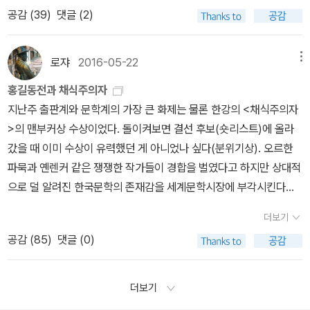
다. 나타나자마자 플래시세례가 이어지고, 조금은 수줍은 모습을 보
혜가 갑자기 그때의 기억을 상기하면서 그 폭력성에 진저리치며 채식
이 삶이었다면, 피고름과 땀으로 얼룩진 몸뚱이가 삶이었다면, 아무
이 된 후로 한번도 손 본 일이 없는게 아닌가 하는 의심을 했었다.백번
롭게 자신의 말을 할수 있는 상황이 옳게 느껴졌지만, 이런 상황까지
공감 (
39
)
댓글 (2)
이시는 한강 작가님...(20분 전에 갔음에도 뒷자리밖에 없어 핸드폰
주의자가 된다? 납득이 가지 않는 연결이고 설명이다. 이 대목은 유
리 신음해도 흐르지 않던 일초들이, 치욕적인 허기 속에서 쉰 콩나물
양보하여, 2010년 해설을 쓸 당시에 먼지만 떼어내고 새로 번역을 하
오게 된 지금의 대한민국 정치 상황이 참 한탄스러웠습니다. 정말 우
줌 기능으로 찍어 사진 상태가 아주 좋지는 못합니다)이번 행사는 <
려한 번역으로 <채식주의자>가 맨부커상을 수상하는 데 결정적인 기
을 씹던 순간들이 삶이었다면, 죽음은 그 모든 걸 한번에 지우는 깨끗
지 않았던건 아닌가?그런데 관점을 조금 바꾸니, 번역을 새로 하려고
리가 25살 넘은 꼰대가 되지 않기 위해, 지금의 세대가 후세에 부끄
흰>의 출간기념회였고, 수상 전에 이미 계획이 되어 있었던 자리라고
여를 한 번역자 데보라 스미스도 잘 이해를 못한 성싶다. 원작과 그의
로쟈
2016-05-22
메뉴
한 붓질 같은 것이라고.-한강의 <소년이 온다> 중에서 한강은 <소년
시도는 하였으나 시늉에 그친 것이어도 그렇지만,제대로 번역을 했음
럽지 않기 위해, 지금의 촛불 혁명을 통해 헌법이 바로 서고, 대한민국
합니다. 조촐하게 흰 떡을 해 나눠먹으려고 했는데, 이렇게 큰 행사가
번역을 비교한 한 기사에서도 지적한 것이지만, '달리다 죽은 개가 더
이 온다>라는 작품 발표 당시 인터뷰에서 1980년 5월 광주민주화운
에도 불구하고 이런 결과를 낳은 것이어도, 우울하긴 매한가지다. 불
의 민주주의가 바로 서길 바랍니
홍길동전과 채식주의자
되어버렸다고 하네요. 그리고, 이어진 인터뷰들 중, 몇가지 부분만 추
부드럽다는 말을 어디선가 들었대.'라는 문장을 데보라는 'He says
동이 자신의 인생을 바꿔 놓았을 정도로 이 작품은 작가의 인생에 있
어를 전혀 할 줄 모르는 내가, 번역을 가지고 툴툴거리니 의아해 하겠
다. 김재희 지음
지난주 출판계와 문학계의 가장 큰 화제는 물론 한강의 <채식주의자
려봤습니다. (편의상 존대어로 쓰지 않았습니다.)1. 먼저 감사. 영국엔
he heard somewhere that driving a dog to keep running unt
어서 큰 전환점이 된 작품이라는 말을 남겼다.작가는 집필 하는 동안
지만,사실 내가 딴지를 거는 것들은 번역이라고 하기에도 민망한 수
/ 다산책방 / 2016년 5월 (이 책은 추리소설이기 때문에 스포성 글이
>의 맨부커상 수상이었다. 돌이켜보면 결선 후보(숏리스트)에 올라
가벼운 마음으로 다녀왔다. 흰도 영국에 출간될 예정이라 담당자들도
il the point of death is considered a milder punishment.'라고
광주에서 학살 된 이들의 모습을 담은 사진첩을 옆에 놓고 인간에 대
준의 것들이다. 가장 흔한 것이, 용어 사용 방식이 일관되지 않은 것이
내포 되어있음을 먼저 알려드립니다.) '봄 날의 바다' 제목부터 왠지
갔을 때 이미 수상이 유력했던 게 아니었나 싶다(분위기상). 오르한
직접 만날 겸 갔고 수상 생각은 전혀 하지 않았다. 그런데 상을 받고
옮겼다. '더 부드럽다'를 'a milder punishment'(더 가벼운 벌)로 오
한 근원적인 질문을 던지며 고통. 속에서 완성한 작품이다. 부디 다같
다.제목 '어두운 상점들의 거리' 도 책을 다 읽고난 후라면 '어두운'보
아련한 느낌이 듭니다. 푸른 바다가 넘실대는 제주를 배경이라 그런
파묵과 옌렌커 같은 쟁쟁한 작가들이 경합을 벌였다고 하지만 상대적
많은 분들이 기뻐해주시고, 고맙다고 해주신 분들도 많아서, 그 마음
역한 것. 아마도 한국의 개고기 문화를 몰라서 고기가 더 연해진다는
이 슬퍼하자. 그러나 다같이 바보가 되지는 말자. 역사를 조금이라도
다는 '희미한'이나 '아련한' 따위가 적절하다고 생각하겠지만, 그런 미
느낌이 들었을지도... 그래서 처음 이 책을 봤을때는 추리소설이 아닌
으로 덜 알려진 한국문학의 존재감을 세계문학시장에 부각시킨다는
을 헤아려보려고 한 일주일이 지나갔다. 2. 책이 출간된 건 9년 전. 그
말을 이해하지 못한 듯하다. 하긴 이해해도 문제다. 얼마나 잔혹하면
알고 있다면, 그동안 무슨 일이 벌어졌는지, 그 다음에는 무슨 일이 벌
묘한 어감은 차치하기로 하자.폴 두메르 가(街)(10쪽)아나톨 드 라
청소년 성장문학일거라 짐작했어요. 그런데 청소년이 등장하긴 하지
면도 있고, 또 번역자 데버러 스미스의 번역이 워낙에 뛰어나다는 입
소설을 완성한 건 11년 전. 나는 그 소설에서 많이 걸어나왔고, 그 소
서 엽기적인 응징인가! 아니면, 영어권 독자들이 느낄 법한 혐오감을
더보기
어질지 이해하는 데 도움이 될 것이다.-수전 손택우리는 무엇을 통해
포르주 가(16쪽)부티크 옵스퀴르 가(어두운 상점들의 거리) (188쪽)
만 청소년 성장 문학은 아니네요.^^;; 청소년 범죄. 나이가 어리고 그
소문도 돌았기 때문이다. 실제로 맨부커상 인터내셔널의 경우 작가와
설의 끝에서 계속 이어지는 소설들을 써왔다.3. <채식주의자>는 폭
고려하여 일부러 잘못 옮긴 것인지도. 여하튼 이런 대목과 영혜의 꿈,
공감 (
85
)
댓글 (0)
타인의 고통을 느낄 수 있을까?가장 먼저 시각적인 동물인 인간은 눈
를 보면 알겠지만, 어디에는 원어를 소리나는 그대로 적었고, 어디에
수법이 잔인해서 더 충격으로 다가오는 사건 속에 진짜 범인은 따로
번역자가 상금을 절반씩 나눠갖는다고 하는데, 번역작품을 대상으로
력과 아름다움이 뒤섞인 세계를 견딜 수 있는가, 라는 질문을 담고 있
그리고 그녀의 극히 돌발적인 육식 거부 행위가 어떻게 연결되는지
으로 목격한 것을 통해 고통의 감정을 느끼고 그 다음으로는 소리를
는 억지로 우리말로 번역하는 방식을 취하는데,이 둘 사이엔 아무런
있지 않을까? 하는 생각이 들었습니다. 정말 만에 하나 진짜 억울한
한 심사인 걸 고려하면 당연한 일이다. 예외일는지모르겠지만 1968
는 책이고, 그 작품의 끝에서 다른 작품들이 시작된다. <바람이 분다
작가는 설득력 있는 설명을 제공하지 않는다. 그냥 강렬한 이미지를
통해 듣는 '말' 언어 일 것이다.우리가 매일 쓰는 언어는 순간적이다.
일관성도 없어 보인다. 즉, 마음대로다. 처음 9쪽의 '우유빛의 전등 불
사람을 범죄자로 지목된거라면? 마침 이 책을 읽을때 스티븐 킹의 단
년에 가와바타 야스나리가 노벨문학상을 수상했을 때도 작가는 번역
더보기
가라>는 그 그러한 세상을 살아내야 하는가, 라는 질문을 담고 있고,
몇 개 던져놓으면 자연스레 서사가 이어지는 것으로 간주하는 듯싶
사랑-고통- 미움-그리움-행복 이라는 단어들은 백년 후면 흩어지고
빛'이, 77쪽에서 젖빛 램프로 번역되는 것도 마찬가지이다. 가장 놀
편소설 'Death'라는 이야기가 겹쳤습니다. 99%가 그를 범죄자로 지
자인 사이덴스티커에게 그 공을 돌렸다. 사이덴스티커의 회고에 따르