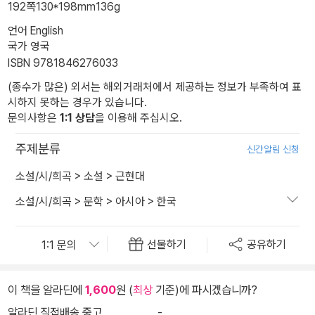
192쪽
130*198mm
136g
언어 English
국가 영국
ISBN 9781846276033
(종수가 많은) 외서는 해외거래처에서 제공하는 정보가 부족하여 표
시하지 못하는 경우가 있습니다.
문의사항은
1:1 상담
을 이용해 주십시오.
주제분류
신간알림 신청
소설/시/희곡
>
소설
>
근현대
소설/시/희곡
>
문학
>
아시아
>
한국
선물하기
공유하기
이 책을 알라딘에
1,600
원 (
최상
기준)에 파시겠습니까?
알라딘 직접배송 중고
-