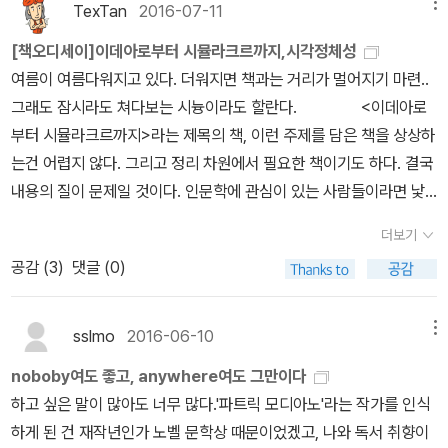
는 별로 인상적이지 않은 어설픈 작품이라는 점. 맨부커상 수상작이
한 <채식주의자>는 육식을 멀리하는 주인공을 통해 욕망과 폭력의
TexTan
2016-07-11
메뉴
완결되는 스타일이다보니 굳이 1편부터 읽지 않아도 되겠다는 생각
작가에 대한 관심이 계속 더 많이 생겨났다고 전하니, 문득 어린 왕자
라는 후광을 달게 된 작품에 대해서 냉담하게 말하는 건 자칫 누워서
본질을 탐구한 작품으로 유려한 문장과 삶에 대한 깊이 있는 탐구로
에 4편을 먼저 읽어보기로 했습니다. 그리고 실제로 시리즈 순서대로
가 사는 소행성을 발견한 천문학자가 전통 의상 대신 양복을 걸치고
[책오디세이]이데아로부터 시뮬라크르까지,시각정체성
침뱉기가 될 수 있지만, 아닌 건 아닌 거다. 시적인 이미지나 문체가
큰 반향을 일으켰고 2016년 시인을 지망했던 영국의 번역가 데보라
읽을필요 없이 바로 손에 집히는 순서대로 읽어도 크게 문제는 없었
나서야 비로소 그의 연구 결과에 세상이 주목했다는 일화가 떠오른
여름이 여름다워지고 있다. 더워지면 책과는 거리가 멀어지기 마련..
부분적으로 강한 인상을 줄지는 모르겠지만 뭔가 말이 되는 이야기를
스미스의 번역으로 맨부커 국제상 수상자로 선정됐다.해외에서도 뜨
습니다. 귀신을 볼줄 아는 고등학생 '유단'과 반월당을 지키는 여우 백
다.아무리 뛰어난 작품이라도 한글로만 남았다면 세계가 알아줄 리
그래도 잠시라도 쳐다보는 시늉이라도 할란다. <이데아로
쓰는 데에서 산문작가의 본분을 찾을 수 있다면, 이 작품에서 나는 그
거운 반향을 불러 일으킨 작가 한강은 2014년 5.18 광주민주화운동
란과 그의 요괴 점원들. 그들이 반월당을 지키고 있을때, 어쩌다 괴이
없다. 한강의 작품 역시 간행 수년 뒤에 영어라는 세계 공용어로 번역
부터 시뮬라크르까지>라는 제목의 책, 이런 주제를 담은 책을 상상하
런 작가를 발견하기 어렵다. 리얼리티가 현저하게 부족하다고 여겨져
을 소재로 역사의 한 가운데 선 개인의 고통과 내면을 섬세하게 그린
에 올려 반월당에 찾아와 풀어내는 이야기들은 어릴적 무서운 이야기
되어 더 주목받게 되었으니, 데보라 스미스라는 번역자를 만난 것이
는건 어렵지 않다. 그리고 정리 차원에서 필요한 책이기도 하다. 결국
서다. 억지스러운 구석이 많다는 얘기다. 김연수 작가의 품평을 흉내
작품 『소년이 온다』라는 작품은 2014년 만해문학상, 2017년 이탈
나 환상적인 이야기를 다시 듣는것 같아서 즐겁게 읽었습니다. 익숙
며 그로 인해 영역본을 만들어낸 것이 이 작가의 경력에서는 결정적
내용의 질이 문제일 것이다. 인문학에 관심이 있는 사람들이라면 낯
내자면 '개연성은 있으나 핍진성이 부족하다.' 이 작품에 대한 불만은
리아 말라파르테 문학상을 수상하고 전세계 20여개국에 번역 출간됐
한 전설을 바탕으로 새로운 이야기를 꾸며내는것이 일본 기담집과 미
인 한 수라 하겠다.다만 앞서도 지적했듯이 영역본 오역 논란은 아쉬
설지 않기에, 이걸 다루는 사람에겐 오히려 부담이 될 수도 있을 것 같
한 시간 내내 떠들 수 있지만, 그냥 한 대목만 지적하자면, 주인공 영
다.2023년에 출간한 『작별하지 않는다』는 한국인 최초로 프랑스 메
더보기
야베 미유키님의 에도시대 이야기를 만난것 같아 조금은 식상할지 모
울 수밖에 없는데, 이제는 노벨문학상까지 탔으니 관련 논란과 비판
다. <시각 방법론>이란 낮은 온도의 제목. 그러나 목차를 보면, 흥미
혜의 트라우마적 기억에 자리한 흰 개 이야기만 하더라도 그렇다. 집
디치 외국문학상을 수상했고 1년 뒤 노벨문학상을 받으며 세계적인
공감 (
3
)
댓글 (0)
르지만, 귀여운 책표지와 책 속의 일러스트로 부족한 부분이 보완되
조차 영구히 박제되어 버리지 않았나 싶다. 앞서 가와바타와 사이덴
를 자극할 것들이 여러 개 보인다. 살짝 대학교재 느낌도 있지만, 시
에서 키우던 멀쩡한 개가 어떻게 하다 주인집 어린 딸(영혜)을 물게
작가 자리에 우뚝 섰다.작가 한강의 노벨 문학상 수상에 속보를 터트
는것 같아요. 그래서 조금 더 책속의 삽화가 많았으면 좋겠다는 바람
스티커의 사례처럼, 이제 소설가 한강의 명성도 번역자 데보라 스미
각, 이미지, 기호 같은 것들에 관심이 있는 사람들에게는 좋은 정보를
되었는지 모르겠지만(자초지종이 얘기가 안 돼 있어서 모를 수밖에)
리는 언론사들은 아시아계 최초 여성이라는 타이틀과 함께 상금의 액
이 있습니다.^^ 여우 백란님 넘 좋아~ 프레드릭 브라운 지음, 조호
스와 영원히 결부된 셈이기 때문이다. 물론 오역이나 첨언이 과하다
제공할 것으로 보인다. 들뢰즈 책 몇 권을 추려 보았다. 다들
sslmo
2016-06-10
메뉴
그렇다고 해서 그 개를 오토바이에 묶어 내달려서 입에 거품을 물고
수(1100만 크로나/약 14억4000만원/세금이 부과되지 않음)에 대
근 옮김 / 서커스(서커스출판상회) / 2016년 4월 프레드릭 브라운
한들, 한강의 <채식주의자>가 낙동강의 <육식맨>이 되어 오늘 준비
2016년도에 나온 것들이다. <들뢰즈, 초월론적 경험론>은 들뢰즈에
죽게 만든 다음(달리다 죽은 개가 고기가 부드럽다는 게 이유다) 마을
문자로 강조 하면서 세계 문학의 거장 헤밍웨이, 포크너 ,마르케스, 토
noboby여도 좋고, anywhere여도 그만이다
은 SF계의 오 헨리가 아닌가 싶어요. '아마겟돈'은 단편보다 더 짧은
한 고기부터 보자고 말하는 일이야 없을 것이다. 다만 한글날 직후에
관심이 있다면 마땅히 골라야 하지 않을까? 나에게도 곧 찾아봐야 할
사람들까지 불러서 온 가족이 개고기를 포식했다는 에피소드다('흰
니 모리슨의 이름과 나란히 표기 되는 작가가 되었다며 잔뜩 호들갑
하고 싶은 말이 많아도 너무 많다.'파트릭 모디아노'라는 작가를 인식
숏스토리들로 이루어졌는데, 하나 하나가 무척 매력적이라 이제야 그
그 수상 소식을 전해 듣고 나니, 그 영역본을 둘러싼 논란이며 영어의
책임에 분명하다. 요새 읽고 있는 <혁명의 거리에서 들뢰즈를 읽자>
개'도 보신탕으로 먹나? 드문 일이지 싶다).아홉 살짜리 주인집 딸을
을 떨고 있다. 아내가 채식을 시작하기 전까지 나는 그녀가 특별한 사
하게 된 건 재작년인가 노벨 문학상 때문이었겠고, 나와 독서 취향이
를 알게 된것이 서운할 지경이었습니다. 국내에서는 2권이 출간되었
위력을 실감했기에 묘하다는 생각에 적어보았을 뿐이다.
는 강의록을 중심으로 엮은 책인데, 어렵지 않게 들뢰즈의 속살을 조