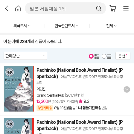
외국도서
한국관련도서
전체
이 분야에
229
개의 상품이 있습니다.
옵션
1
Pachinko (National Book Award Finalist) (P
aperback)
- 애플TV '파친코' 원작/2017 전미도서상 최종 후
보작
이민진
Grand Central Pub
|
2017년 11월
13,300
8.3
원 (50% 할인 / 140원)
8월 10일 (월) 밤 11시
잠들기전 배송
양탄자배송
변경
Pachinko (National Book Award Finalist) (P
aperback)
- 애플TV '파친코' 원작/2017 전미도서상 최종 후