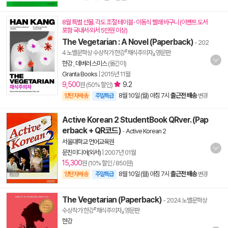
8월 특별 선물. 각도 조절 테이블 · 이동식 빨래 바구니 (이벤트 도서
포함 국내서·외서 5만원 이상)
The Vegetarian : A Novel (Paperback)
- 202
4 노벨문학상 수상작가 한강『채식주의자』영문판
한강
,
데버러 스미스
(옮긴이)
Granta Books
|
2015년 11월
9,500
9.2
원 (50% 할인)
8월 10일 (월) 아침 7시
출근전 배송
양탄자배송
주말특급
변경
Active Korean 2 StudentBook QRver. (Pap
erback + QR코드)
-
Active Korean 2
서울대학교 언어교육원
문진미디어(외서)
|
2007년 01월
15,300
원 (10% 할인 / 850원)
8월 10일 (월) 아침 7시
출근전 배송
양탄자배송
주말특급
변경
The Vegetarian (Paperback)
- 2024 노벨문학상
수상작가 한강『채식주의자』영문판
한강