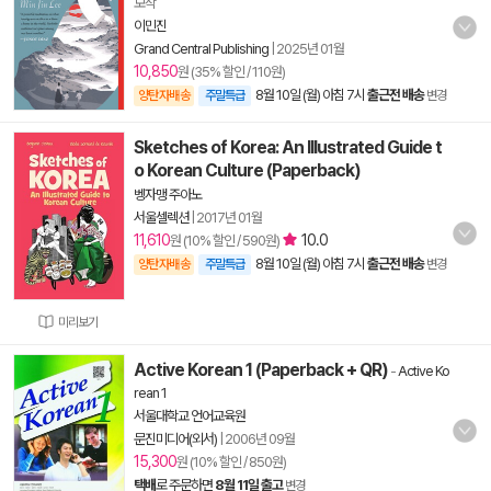
보작
이민진
Grand Central Publishing
|
2025년 01월
10,850
원 (35% 할인 / 110원)
8월 10일 (월) 아침 7시
출근전 배송
양탄자배송
주말특급
변경
Sketches of Korea: An Illustrated Guide t
o Korean Culture (Paperback)
벵자맹 주아노
서울셀렉션
|
2017년 01월
11,610
10.0
원 (10% 할인 / 590원)
8월 10일 (월) 아침 7시
출근전 배송
양탄자배송
주말특급
변경
미리보기
Active Korean 1 (Paperback + QR)
-
Active Ko
rean 1
서울대학교 언어교육원
문진미디어(외서)
|
2006년 09월
15,300
원 (10% 할인 / 850원)
택배
로 주문하면
8월 11일 출고
변경