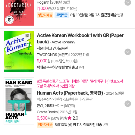
Hogarth
|
2016년 08월
11,000
원 (33% 할인 / 110원)
8월 10일 (월) 아침 7시
출근전 배송
양탄자배송
주말특급
변경
Active Korean Workbook 1 with QR (Paper
back)
-
Active Korean 9
서울대학교 언어교육원
TWOPONDS (투판즈)
|
2022년 11월
9,000
원 (10% 할인 / 500원)
택배
로 주문하면
8월 11일 출고
변경
8월 특별 선물. 각도 조절 테이블 · 이동식 빨래 바구니 (이벤트 도서
포함 국내서·외서 5만원 이상)
Human Acts (Paperback, 영국판)
- 2024 노벨문
학상 수상작가 한강 <소년이 온다> 영문판
한강
,
데보라 스미스
(옮긴이)
Granta Books
|
2016년 11월
9,500
2.0
원 (50% 할인)
8월 10일 (월) 밤 11시
잠들기전 배송
양탄자배송
변경