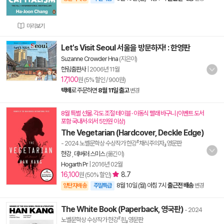
미리보기
Let's Visit Seoul 서울을 방문하자! : 한영판
Suzanne Crowder Hna
(지은이)
한림출판사
|
2006년 11월
17,100
원 (5% 할인 / 900원)
택배
로 주문하면
8월 11일 출고
변경
8월 특별 선물. 각도 조절 테이블 · 이동식 빨래 바구니 (이벤트 도서
포함 국내서·외서 5만원 이상)
The Vegetarian (Hardcover, Deckle Edge)
- 2024 노벨문학상 수상작가 한강『채식주의자』영문판
한강
,
데버러 스미스
(옮긴이)
Hogarth Pr
|
2016년 02월
16,100
8.7
원 (50% 할인)
8월 10일 (월) 아침 7시
출근전 배송
양탄자배송
주말특급
변경
The White Book (Paperback, 영국판)
- 2024
노벨문학상 수상작가 한강『흰』영문판