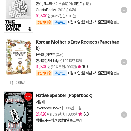
한강
,
데보라 스미스
(옮긴이),
최진혁
(사진)
Granta Books
|
2018년 04월
10,800
원 (40% 할인 / 110원)
8월 10일 (월) 아침 7시
출근전 배송
양탄자배송
주말특급
변경
Korean Mother's Easy Recipes (Paperbac
k)
윤옥희
,
채진주
(그림)
한림출판사(Hollym)
|
2019년 10월
19,800
10.0
원 (10% 할인 / 990원)
8월 10일 (월) 아침 7시
출근전 배송
양탄자배송
주말특급
변경
미리보기
Native Speaker (Paperback)
이창래
Riverhead Books
|
1996년 03월
21,420
8.3
원 (15% 할인 / 1,080원)
택배
로 주문하면
8월 11일 출고
변경