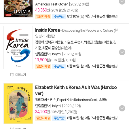
America's Test Kitchen
|
2025년 04월
43,360
원 (20% 할인 / 2,170원)
8월 10일 (월) 아침 7시
출근전 배송
양탄자배송
주말특급
변경
Inside Korea
- Discovering the People and Culture (한
영 병기) 개정판
김종혁
,
염복규
,
이응철
,
최일성
,
우승지
,
박용진
,
양한순
,
이응철
,
김
기훈
,
최준식
,
김승현
(지은이)
한림출판사(Hollym)
|
2023년 01월
19,800
원 (10% 할인 / 1,100원)
8월 10일 (월) 아침 7시
출근전 배송
양탄자배송
주말특급
변경
미리보기
Elizabeth Keith's Korea As It Was (Hardco
ver)
엘리자베스 키스
,
Elspet Keith Robertson Scott
,
송영달
한림출판사(Hollym)
|
2023년 12월
34,200
원 (10% 할인 / 1,710원)
8월 10일 (월) 아침 7시
출근전 배송
양탄자배송
주말특급
변경