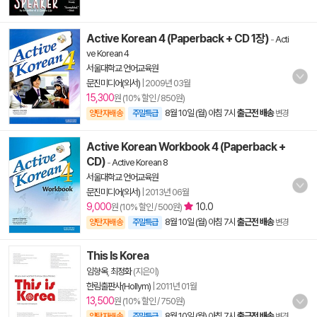
Active Korean 4 (Paperback + CD 1장)
-
Acti
ve Korean 4
서울대학교 언어교육원
문진미디어(외서)
|
2009년 03월
15,300
원 (10% 할인 / 850원)
8월 10일 (월) 아침 7시
출근전 배송
양탄자배송
주말특급
변경
Active Korean Workbook 4 (Paperback +
CD)
-
Active Korean 8
서울대학교 언어교육원
문진미디어(외서)
|
2013년 06월
9,000
10.0
원 (10% 할인 / 500원)
8월 10일 (월) 아침 7시
출근전 배송
양탄자배송
주말특급
변경
This Is Korea
임향옥
,
최정화
(지은이)
한림출판사(Hollym)
|
2011년 01월
13,500
원 (10% 할인 / 750원)
8월 10일 (월) 아침 7시
출근전 배송
양탄자배송
주말특급
변경