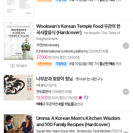
Wookwan's Korean Temple Food 우관의 한
국사찰음식 (Hardcover)
- he Road to The Taste of
Enlightenment
우관(Wookwan)
ICP(International contents platform)
|
2018년 05월
27,000
원 (10% 할인 / 1,500원)
8월 10일 (월) 아침 7시
출근전 배송
양탄자배송
주말특급
변경
미리보기
나무꾼과 호랑이 형님
-
옛이야기는 내친구 5
이나미
(지은이)
한림출판사
|
1998년 09월
13,500
7.3
원 (10% 할인 / 750원)
택배
로 주문하면
8월 11일 출고
변경
Umma: A Korean Mom's Kitchen Wisdom
and 100 Family Recipes (Hardcover)
Sarah Ahn
,
Nam Soon Ahn
,
America's Test Kitchen
(엮은이)