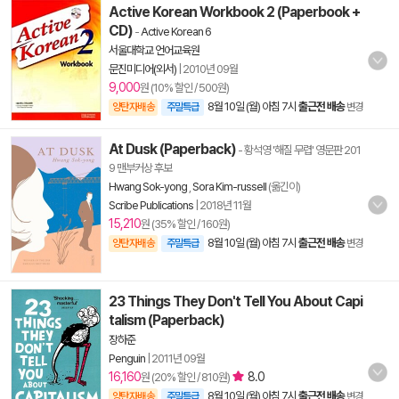
Active Korean Workbook 2 (Paperbook +
CD)
-
Active Korean 6
서울대학교 언어교육원
문진미디어(외서)
|
2010년 09월
9,000
원 (10% 할인 / 500원)
8월 10일 (월) 아침 7시
출근전 배송
양탄자배송
주말특급
변경
At Dusk (Paperback)
- 황석영 '해질 무렵' 영문판 201
9 맨부커상 후보
Hwang Sok-yong
,
Sora Kim-russell
(옮긴이)
Scribe Publications
|
2018년 11월
15,210
원 (35% 할인 / 160원)
8월 10일 (월) 아침 7시
출근전 배송
양탄자배송
주말특급
변경
23 Things They Don't Tell You About Capi
talism (Paperback)
장하준
Penguin
|
2011년 09월
16,160
8.0
원 (20% 할인 / 810원)
8월 10일 (월) 아침 7시
출근전 배송
양탄자배송
주말특급
변경