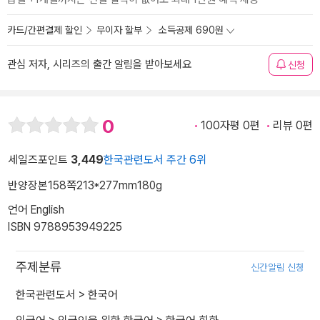
카드/간편결제 할인
무이자 할부
소득공제 690원
관심 저자, 시리즈의 출간 알림을 받아보세요
신청
0
100자평 0편
리뷰 0편
세일즈포인트
3,449
한국관련도서 주간 6위
반양장본
158쪽
213*277mm
180g
언어 English
ISBN 9788953949225
주제분류
신간알림 신청
한국관련도서
>
한국어