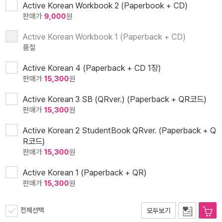
Active Korean Workbook 2 (Paperbook + CD)
판매가
9,000
원
Active Korean Workbook 1 (Paperback + CD)
품절
Active Korean 4 (Paperback + CD 1장)
판매가
15,300
원
Active Korean 3 SB (QRver.) (Paperback + QR코드)
판매가
15,300
원
Active Korean 2 StudentBook QRver. (Paperback + Q
R코드)
판매가
15,300
원
Active Korean 1 (Paperback + QR)
판매가
15,300
원
전체선택
모두보기