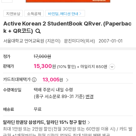
지연보상
소득공제
바인딩, 에디션 안내
Active Korean 2 StudentBook QRver. (Paperbac
k + QR코드)
서울대학교 언어교육원
(지은이)
문진미디어(외서)
2007-01-01
정가
17,000원
15,300
판매가
원
(10% 할인) +
마일리지 850원
13,005
카드최대혜택가
원
수령예상일
택배 주문시 내일 수령
(중구 서소문로 89-31 기준)
변경
배송료
무료
알라딘 만권당 삼성카드, 알라딘 15% 청구 할인
최대 1만원 또는 2만원 할인(전월 30만원 또는 60만원 이용 시) / 카드 발
급월 +1개월까지는 전월 실적이 없어도 최대 1만원 혜택 제공