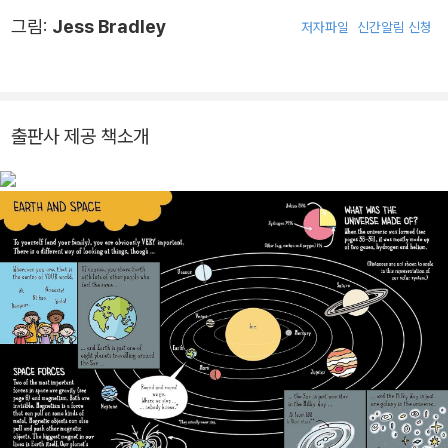
있습니다. 지은 책으로는 ≪지구를 살리는 101가지 방법≫, ≪인체의
그림:
Jess Bradley
저자파일
신간알림 신청
수수께끼≫, ≪세계 최고의 발명가들≫ 등이 있습니다.
출판사 제공 책소개