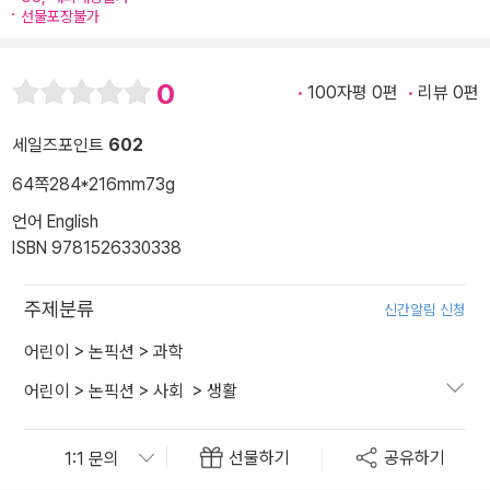
선물포장불가
0
100자평 0편
리뷰 0편
세일즈포인트
602
64쪽
284*216mm
73g
언어 English
ISBN 9781526330338
주제분류
신간알림 신청
어린이
>
논픽션
>
과학
어린이
>
논픽션
>
사회
>
생활
선물하기
공유하기