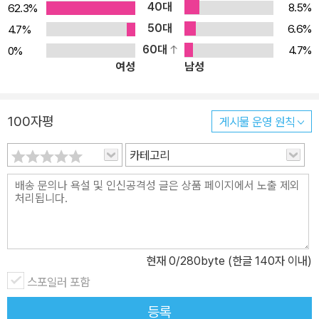
40대
8.5%
62.3%
50대
6.6%
4.7%
60대
4.7%
0%
여성
남성
100자평
게시물 운영 원칙
카테고리
현재
0
/280byte (한글 140자 이내)
스포일러 포함
등록