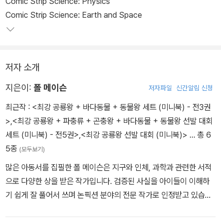
Comic Strip Science: Physics
Comic Strip Science: Earth and Space
저자 소개
지은이:
폴 메이슨
저자파일
신간알림 신청
최근작 :
<최강 공룡왕 + 바다동물 + 동물왕 세트 (미니북) - 전3권
>
,
<최강 공룡왕 + 파충류 + 곤충왕 + 바다동물 + 동물왕 선발 대회
세트 (미니북) - 전5권>
,
<최강 공룡왕 선발 대회 (미니북)>
… 총 6
5종
(모두보기)
많은 아동서를 집필한 폴 메이슨은 지구와 인체, 과학과 관련한 서적
으로 다양한 상을 받은 작가입니다. 검증된 사실을 아이들이 이해하
기 쉽게 잘 풀어서 쓰며 논픽션 분야의 전문 작가로 인정받고 있습니
다. 유럽의 한적한 곳에 거주하며 서핑과 수영을 즐기면서 글을 쓰고