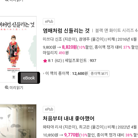
미리읽기
ePub
염매처럼 신들리는 것
블랙 앤 화이트 시리즈 4
ㅣ
미쓰다 신조
(지은이),
권영주
(옮긴이) |
비채
| 2016년 6월
8,820원
9,800
원 →
(
할인, 종이책 정가 대비
할인
10%
37%
마일리지
원
490
8.1
(
62
) | 세일즈포인트 :
937
이 책의 종이책 :
12,600
원
종이책 보기
미리읽기
ePub
처음부터 내내 좋아했어
와타야 리사
(지은이),
최고은
(옮긴이) |
비채
| 2022년 4월
9,770원
10,850
원 →
(
할인, 종이책 정가 대비
할
10%
38%