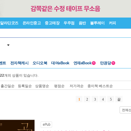
알라딘굿즈
온라인중고
중고매장
우주점
음반
블루레이
커피
벤트
전자책캐시
오디오북
대여eBook
연재eBook
만권당
N
N
22
개의 상품이 있습니다.
출간일순
등록일순
상품명순
평점순
저가격순
종이책 베스트순
1
2
3
4
5
끝
전체
ePub