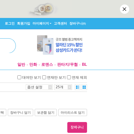
로그인
회원가입
마이페이지
고객센터
장바구니
(0)
일반
만화
로맨스
판타지/무협
BL
대여만 보기
연재만 보기
연재 제외
옵션 설정
25개
선택
장바구니 담기
보관함 담기
마이리스트 담기
장바구니