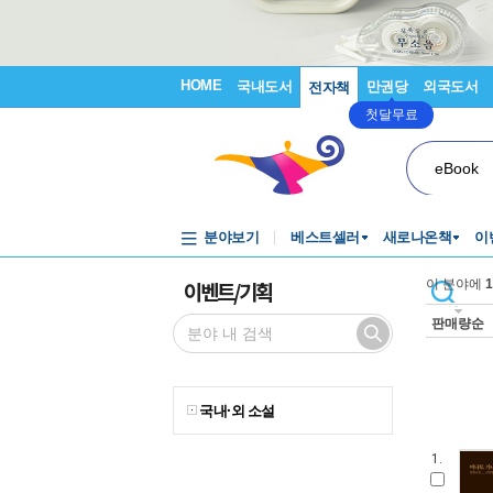
HOME
국내도서
만권당
외국도서
전자책
첫달무료
eBook
분야보기
베스트셀러
새로나온책
이
이벤트/기획
이 분야에
1
판매량순
국내·외 소설
1.