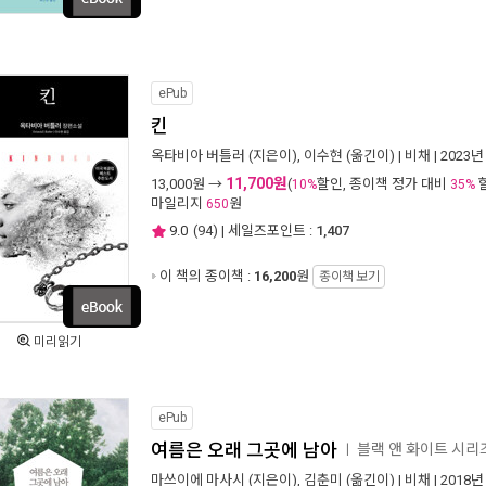
ePub
킨
옥타비아 버틀러
(지은이),
이수현
(옮긴이) |
비채
| 2023년
11,700원
13,000
원 →
(
할인, 종이책 정가 대비
10%
35%
마일리지
원
650
9.0
(
94
) | 세일즈포인트 :
1,407
이 책의 종이책 :
16,200
원
종이책 보기
미리읽기
ePub
여름은 오래 그곳에 남아
블랙 앤 화이트 시리즈
ㅣ
마쓰이에 마사시
(지은이),
김춘미
(옮긴이) |
비채
| 2018년