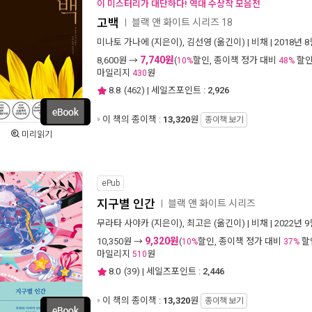
이 미스터리가 대단하다! 역대 수상작 모음전
고백
블랙 앤 화이트 시리즈 18
ㅣ
미나토 가나에
(지은이),
김선영
(옮긴이) |
비채
| 2018년 
7,740원
8,600
원 →
(
할인, 종이책 정가 대비
할인
10%
48%
마일리지
원
430
8.8
(
462
) | 세일즈포인트 :
2,926
이 책의 종이책 :
13,320
원
종이책 보기
미리읽기
ePub
지구별 인간
블랙 앤 화이트 시리즈
ㅣ
무라타 사야카
(지은이),
최고은
(옮긴이) |
비채
| 2022년 
9,320원
10,350
원 →
(
할인, 종이책 정가 대비
할
10%
37%
마일리지
원
510
8.0
(
39
) | 세일즈포인트 :
2,446
이 책의 종이책 :
13,320
원
종이책 보기