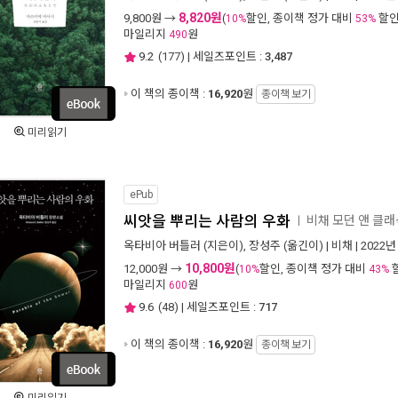
8,820원
9,800
원 →
(
할인, 종이책 정가 대비
할인
10%
53%
마일리지
원
490
9.2
(
177
) | 세일즈포인트 :
3,487
이 책의 종이책 :
16,920
원
종이책 보기
미리읽기
ePub
씨앗을 뿌리는 사람의 우화
비채 모던 앤 클래식 
ㅣ
옥타비아 버틀러
(지은이),
장성주
(옮긴이) |
비채
| 2022년
10,800원
12,000
원 →
(
할인, 종이책 정가 대비
10%
43%
마일리지
원
600
9.6
(
48
) | 세일즈포인트 :
717
이 책의 종이책 :
16,920
원
종이책 보기