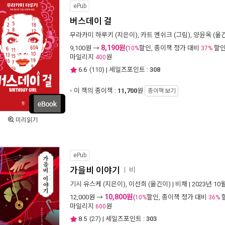
ePub
버스데이 걸
무라카미 하루키
(지은이),
카트 멘쉬크
(그림),
양윤옥
(옮긴
8,190원
9,100
원 →
(
할인, 종이책 정가 대비
할인
10%
37%
마일리지
원
400
6.6
(
110
) | 세일즈포인트 :
308
이 책의 종이책 :
11,700
원
종이책 보기
미리읽기
ePub
가을비 이야기
비
ㅣ
기시 유스케
(지은이),
이선희
(옮긴이) |
비채
| 2023년 10
10,800원
12,000
원 →
(
할인, 종이책 정가 대비
10%
36%
마일리지
원
600
8.5
(
27
) | 세일즈포인트 :
303