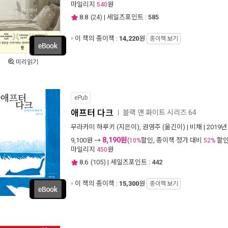
마일리지
원
540
8.8
(
24
) | 세일즈포인트 :
585
이 책의 종이책 :
14,220
원
종이책 보기
미리읽기
ePub
애프터 다크
블랙 앤 화이트 시리즈 64
ㅣ
무라카미 하루키
(지은이),
권영주
(옮긴이) |
비채
| 2019년
8,190원
9,100
원 →
(
할인, 종이책 정가 대비
할인
10%
52%
마일리지
원
450
8.6
(
105
) | 세일즈포인트 :
442
이 책의 종이책 :
15,300
원
종이책 보기