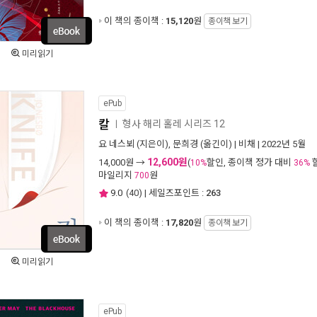
이 책의 종이책 :
15,120
원
종이책 보기
미리읽기
ePub
칼
형사 해리 홀레 시리즈 12
ㅣ
요 네스뵈
(지은이),
문희경
(옮긴이) |
비채
| 2022년 5월
12,600원
14,000
원 →
(
할인, 종이책 정가 대비
10%
36%
마일리지
원
700
9.0
(
40
) | 세일즈포인트 :
263
이 책의 종이책 :
17,820
원
종이책 보기
미리읽기
ePub