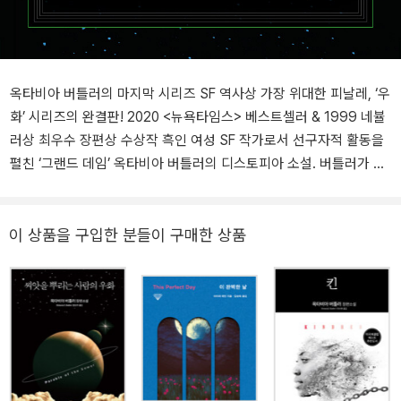
옥타비아 버틀러의 마지막 시리즈 SF 역사상 가장 위대한 피날레, ‘우
화’ 시리즈의 완결판! 2020 <뉴욕타임스> 베스트셀러 & 1999 네뷸
러상 최우수 장편상 수상작 흑인 여성 SF 작가로서 선구자적 활동을
펼친 ‘그랜드 데임’ 옥타비아 버틀러의 디스토피아 소설. 버틀러가 남
긴 마지막 시리즈(‘우화’ 시리즈)의 완결을 짓는 작품이다. 소수자 탄
압이 더욱 심해진 2030년대 미국의 모습을 그려낸 《은총을 받은 사
람의 우화》는 《씨앗을 뿌리는 사람의 우화》와 함께 현실의 비극을 정
이 상품을 구입한 분들이 구매한 상품
확히 담아낸 예지가 이목을 끌어, 2020년 <뉴욕타임스> 베스트셀러
에 오르고 네뷸러상 최우수 장편상을 수상하는 등 시대를 뛰어넘어
공명하는 걸작의 가치를 증명해냈다. 스물세 살이 된 로런은 자신이
창시한 새 신앙 ‘지구종’을 토대로 캘리포니아 주 북부에 평화로운 공
동체를 일군다. 하지만 극단적 보수주의자 후보가 대통령에 당선된
후 공동체는 흑인 여성이 이끄는 비주류 종교 집단이라는 이유로 박
해의 표적이 된다. 로런은 꿈의 결정체인 지구종을 무사히 지킬 수 있