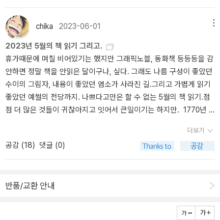
반쪽을 꺼내 먹고 있다. 조금만 덜 짜면 더 만족스럽겠지만. 뭐.그래서
어제 오후에 집에 일찍 들어가 앉아있으려니 집중해서 읽을 책을 꺼
chika
2023-06-01
메뉴
내들고 싶었다. 사실 첫줄의 책들은 읽어야하는, 읽으려는, 오늘 받은
2023년 5월의 책 읽기 그리고.
책들인데 책탑속에서 잊혀져가고 있던 - 책 받은지 일주일도 되지 않
휴가때문에 며칠 비어있기는 했지만 그래픽노블, 동화책 등등등을 감
았는데 벌써 잊혀지고 있다니. 무섭구나. - 우체국 아가씨를 꺼내들고
안하면 정말 책을 안읽은 달이구나, 싶다. 그래도 나름 구성이 좋았던
읽기시작했다. 읽고 싶었던 책은 잠들기 전이나 아침에 꼭 조금씩이
수이의 그림자, 내용이 좋았던 염소가 사라진 길.그리고 가볍게 읽기
라도 읽는 습관을 갖기로 하니 책진도가 조금씩 나가고 있는 중. 숙제
좋았던 예썰의 전당까지. 나쁘다고만은 할 수 없는 5월의 책 읽기.점
책은 당연히 기한내에 읽게 되겠지만 의무감없이 그냥 읽고 싶어서
점 더 많은 것들이 귀찮아지고 잇어서 큰일이기는 하지만. 1770년 5
구입한 책들은 자꾸 뒤로 미뤄지게 되는데 그러다보니 옥타비아 버틀
월 20일:8번 노예 사망. 노예 무역선에서 열 번의 항해 중 한 번골로
러 신간도 이제야. 아니지. 이제야 구매를 했는데 - 사실 이제 구매,라
더보기
선상 반란이 벌어졌다. 배에 여자가 많을수록 반란가능성은 컸지만
는 건 지금 읽겠다는 뜻이었지만 6월 이내에 읽을 수 있으려나, 싶다.
공감 (
18
)
댓글 (0)
역사가들은 이를 우연으로 치부했다. 흑인 노예의 후손인 리베카 홀
브루스 커밍스의 한국전쟁의 기원. 4.3에 대한 이야기를 할 때 자주
은 지워진 여성들의 자취를 추적했다. 그가 찾은 답은 '여성이 반란을
언급이 되었던 것으로 기억하는데 이 책을 지금 읽기에는 아직 마음
주도했다는 것. 노예무역선 관리자들은 여성에게 족쇄를 채우지 않았
이 동하지 않고 있다. 정치에 대한 무관심을 넘어 역사에 대한 무관심
반품/교환 안내
다. 여성은 싸울 수 없다는 편견이 첫 번째 이유였고, 성폭력의 대상으
으로까지 이어지고 있다는 것이 한동안 불편하기라도 했는데 이제는
로 삼으려는 목적도 있었다. 그가 공공문서고를 방문할때마다 맞닥뜨
불편함도 없이 그냥 그러려니 하게 된다. 시사인 신간소식을 보고 있
리는 인종차별적 현실이 그래픽노블 작화를 통해 노예제 시절 풍경과
는데 이 책이 금서였구나. 번역이 안된것으로만 알고 있었는데. 흠.