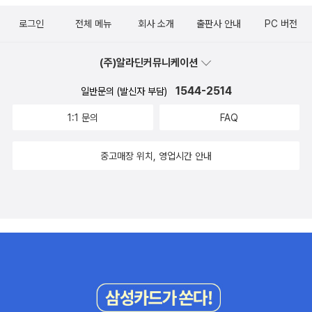
겹쳐진다. 뉴욕에서 런던과 리버풀로 이어지는 사료찾기 여정은 빈칸
[우리는 출근하지 않는다] '재택근무는 만병통치약이 아니고, 현대 자
을 남기지만 홀의 역사적 상상력으로 채워진다. 웨이크라는 제목은
로그인
전체 메뉴
회사 소개
출판사 안내
PC 버전
본주의의 위기를 바로잡겠다는 약속이 될 수도 없다'저자는 유연근무
깨어나다,와 장례식에서 밤을 새우는 '경야'의 중의적 표현이다. 정확
제를 이렇게 평가한다. '출퇴근이 없다는 것은 아침저녁으로 자유 시
한 정신감정이야말로 나쁜 사람과 아픈 사람을 구분하기 위한 시작점
간이 생긴다는 뜻이 아니었다. 침대에서 빠져나오자마자 폰을 움켜쥐
(주)알라딘커뮤니케이션
이다.근데 요즘 돌아가는 거 보니까 한 2050년쯤에 '차별금지 하알까
고 출근 도장을 찍게 된다는 뜻이었다' 유연성이란 사실 '내내 일할 수
1544-2514
일반문의 (발신자 부담)
마알까 법' 정도 나올 수 있을 것 같다.더티워크: 누구는 손을 더럽히
있음'을 의미했고, 참신한 아이디어를 번득이게 할 자연스러운 대화
지만 누구는 무거운 짐을 남에게 맡긴 채 양심을 지키며 산다.코인묵
는 사라졌다. 그렇다고 사무실 노동으로 회귀해야 한다고 말하는 책
1:1 문의
FAQ
시록: 모르면 당한다.저널리즘 선언: 오늘날 저널리즘 제도의 사회적
은 아니다. 지속가능한 일터를 고민하는 이들에게 권한다. [동아시아
정치적 문화적 적실성은 감소하고 있다.일년내내 여자의 문장만 읽기
미술, 젠더로 읽다] '여성문제에 진보적이었던 나혜석이 정물과 풍경
중고매장 위치, 영업시간 안내
로 했다: 모든 것이 저무는 가을에도 삶은 지속되니.유인원과의 산책:
만 그린 건 어떻게 보아야 할까?'한국이 여성들이 자리할 수 있는 미
왜 갇혀 있는 동물을 보면 고통스러운가? 왜 동물에 대해 말하는 것이
술사의 판도를 새로 짜야 한다고 생각한 이들이 조선 문인들의 미인
이토록 중요하게 느껴지는가? 왜 간절하게 그들과 함께 있고 싶은가?
도, 조선후기 문인화 속 책읽는 여인, 명청대 초상화, 일본 경직도 속
아직 질문하고 있는 이들에게 이 책은 아름다운 답을 줄 것이다.흠...
여성 노동, 자수 병풍 등을 분석했다,라는데. 관심이 갈듯말듯... [가족
신간을 주워(!) 담다가 결국 어제 커피에 배송비 유료인 책 한 권만 같
의 역사를 씁니다] '그리고 아니나 다를 까 서로 또 치고받았다'공부
이 주문을 했는데. 역시 우양산은 따로 사야되려나. 사고 싶은 책은 많
잘하는 '계집애'라 안타깝다는 소리를 들으며 자랐다. 일본에 사는 조
지만 공간의 여유가 없음이 망설임을 길게 할 뿐이다......
선인이라 장관은 못해도 박사는 할 수 있었다. 대학원에서 뭘 할 거냐
고 묻는 말에 엉겁결에 '우리 집 역사를 쓰겠다'라고 답한다. 저자의