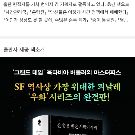
히 글을 쓴 버틀러는 유명한 SF 작가이자 편집자인 할란 엘리슨에게
출판 편집자를 거쳐 번역자 겸 기획자로 활동하고 있다. 옮긴 책으로
권유받아 클라리온 SF 작가 워크숍에 참석했고, 첫 단편을 상업 잡지
『시간관리국』 『은랑전』 『당신들은 이렇게 시간 전쟁에서 패배한다』
에 팔면서 작가로서 첫발을 내딛는다. 마침내 1976년 첫 장편 소설
『어딘가 상상도 못 할 곳에, 수많은 순록 떼가』 『종이 동물원』 『별도
『패턴마스터The Patternmaster』를 발표하며 본격적인 작가 경력을
없는 한밤에』 『표류교실』 『아돌프에게 고한다』 등이 있다. 『종이 동
시작한 버틀러는 이후 『킨』과 『블러드차일드』, 『와일드 시드』, 『씨앗
물원』으로 2019년 제13회 유영번역상을 수상했다.
을 뿌리는 사람의 우화』, 『은총을 받은 사람의 우화』 같은 작품을 선
보이며 독보적인 작가로 성장했다. 이전까지 엘리트 백인 남성 작가
출판사 제공 책소개
들이 주도하던 20세기 SF계에서 흑인 여성 작가인 버틀러가 인종과
젠더, 환경, 사회 역학 같은 주제를 탐구하며 써낸 소설들은 SF의 새
지평을 가리키는 이정표로 여겨졌을 뿐 아니라, 21세기 들어 차별과
혐오가 극단화된 오늘날의 세계에서도 새삼 큰 관심을 받고 있다. 버
틀러는 휴고상과 네뷸러상, 로커스상 등을 여러 차례 수상했으며, SF
작가로서는 처음으로 이른바 ‘천재상’으로 불리는 맥아더 재단 펠로십
을 수상했다. 2006년 2월에 워싱턴주 시애틀에서 타계했다. 2021년
2월, 미 항공우주국은 인류 상상력의 지평을 넓힌 버틀러의 공로를
기리고자 화성 탐사 로봇 퍼서비어런스호가 착륙한 지점을 ‘옥타비아
E. 버틀러 착륙지’로 이름 지었다. (c) Nikolas Coukouma