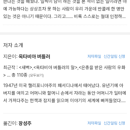
한다는 것을 배웠다. 일찍이 남이 하는 것을 본 적이 없는 일이라면 아
예 가능하다는 상상조차 못 하는 사람이 우리 가운데 반콜레 한 명만
있는 것은 아니기 때문이다. 그리고…… 비록 스스로는 절대 인정하지
않겠지만, 내가 보기에 반콜레는 크고 중요한 일들은 오로지 이곳에
서 멀리 떨어진 곳의 지체 높고 권세있는 사람들이 이뤄낸다고 마음
속 한구석으로 믿는 것 같다. 그러므로 우리가 하는 일은 그가 보기에
저자 소개
당연히 보잘것없고하찮다. 이 점이 왜 이상하냐면, 반콜레가 다른 면
에서는 건강한 자아의 소유자이기 때문이다.
지은이:
옥타비아 버틀러
저자파일
신간알림 신청
최근작 :
<새벽>
,
<옥타비아 버틀러의 말>
,
<은총을 받은 사람의 우화
>
… 총 110종
(모두보기)
1947년 미국 캘리포니아주의 패서디나에서 태어났다. 유년기에 아
버지를 여의고 어머니와 할머니 손에서 자라는 동안 어머니가 일터에
서 가져다주는 헌책과 잡지를 읽으며 이야기의 세계에 빠져들었다.
열 살 때 어머니를 졸라 얻은 휴대용 타자기를 두 손가락으로 두드리
며 작가의 꿈을 키우기 시작했다. 고등학교를 졸업한 후 낮에는 공장
등에서 임시직 노동자로 일하고 밤에는 야간 전문대학에 다니며 꾸준
옮긴이:
장성주
저자파일
신간알림 신청