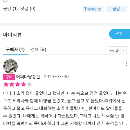
경》의 형식을 차용한 것이다. 주인공 로런의 중간 이름인 ‘오야’는 서
아프리카 요루바족의 토속 신앙에서 유래했다. 오야는 영리하면서도
공감 (
1
)
댓글 (0)
위협적인 나이저 강의 여성 신인데, 버틀러는 이 신의 특성을 로런에
게 녹였다고 설명한다. 풍성한 은유로 가득한 이 작품은 오늘날의 우
화가 되기에 충분하다. 주인공 ‘로런 오야 올라미나’는 여성이고 흑인
쓰기
마이리뷰
이며, ‘초공감증후군’이라는 일종의 장애를 가진 소수자이자 빈민인이
다. 중첩된 소수자성을 지닌 로런의 모습은 버틀러가 매 작품에서 내
구매자 (1)
전체 (9)
세우는 주인공의 특성이자, SF 문학이 백인 남성의 전유물로 여겨지
던 시대에 흑인 여성 작가로서 길을 개척한 버틀러 본인의 특성이기
메뉴
도 하다. 여성이고 흑인인 데다 신체적인 한계까지 안고 있는 로런은
‘지구종’의 창시자가 되어, 소수자와 연대하며 새로운 공동체를 만든
어쩌다냥장판
2023-07-30
다. 약자의 자리로 내몰린 희생자에서 새로운 세상을 만드는 주체의
자리를 되찾은 여성의 모습을 단적으로 보여준 것이다. 로런이 앓는
나더러 소리 없이 울었다고 했지만, 나는 속으로 엉엉 울었다. 나는 속
초공감증후군은 고통의 시대를 살아가는 독자에게 건네는 버틀러의
으로 테리사와 함께 비명을 질렀고, 울고 울고 또 울었다.주위에서 신
제안이다. 작가는 아픈 자와 함께 아파할 줄 아는 감각, 즉 공감의 감
음하고 울고 욕하고 대화하는 소리가 들렸지만, 한마디도 알아들을
정이 종말의 시대를 살아가는 이들에게 필수적이라 말한다. 나아가,
수 없었다. 나에게는 외국어나 다름없었다.그리고 나는 턱수염 난 경
버틀러는 재앙에 대항할 힘으로 변화를 내세운다. 변화의 힘을 믿고,
비병을 곡괭이로 죽이려 하다가 그만 기절할 때까지 전기 충격을 당
더 나은 세상을 위해 행동하는 것이 재앙을 이겨낼 유일한 방법이라