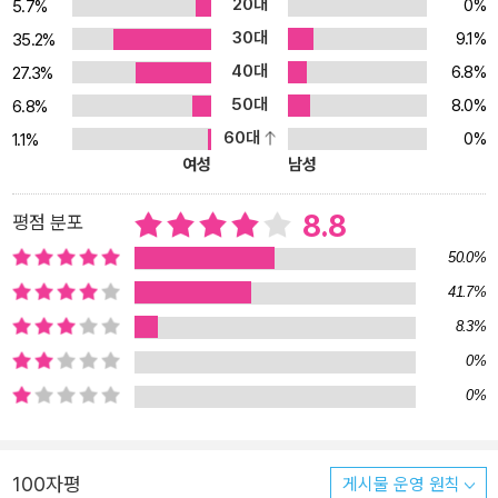
20대
0%
5.7%
담아낸 결과물인 셈이다. 특히나 작품 속에 등장하는 대통령 재럿의
30대
9.1%
35.2%
‘미국을 다시 위대하게’라는 행동 강령은 2016년 미국 선거 캠페인에
40대
6.8%
서 마치 예언처럼 실현되었는데, 이로 인해 시공을 초월한 버틀러의
27.3%
선득한 예지가 다시금 화제를 모았다. 《은총을 받은 사람의 우화》는
50대
8.0%
6.8%
인종, 성별, 정치, 환경, 종교 등에 관한 날카로운 문제의식을 유려하
60대
0%
1.1%
게 담아내어 “버틀러의 소설 가운데 가장 힘 있는 작품”이라는 극찬
여성
남성
과 함께 대중과 평단의 호평을 동시에 받으며, 2020년에 <뉴욕타임
스> 베스트셀러에 오르고 네뷸러상 최우수 장편상을 수상했다. “우리
8.8
평점 분포
가 살던 대로 계속 살아간다고 가정할 때 일어나지 않을 일은 그 책에
50.0%
단 하나도 들어 있지 않습니다. 생각해보면 꽤 섬뜩하죠. 무서운 건 그
41.7%
중 일부가 이미 일어나는 중이라는 겁니다. 심지어 우리가 좀처럼 미
8.3%
국식 삶의 일부로 인정하지 않는 것들도요.” _ 작가의 말 새로운 터전
을 일구며 살아가던 로런에게 닥친 시련 차별과 박해를 이겨내는 공
0%
감과 변화의 힘 2032년, 로런 올라미나는 집과 가족이 모조리 소멸된
0%
참극에서 살아남은 이후 자신이 창시한 새 신앙 ‘지구종’을 토대로 캘
리포니아 주 북부에 평화로운 공동체를 일군다. 갓 걸음마를 시작한
이 공동체는 사회적으로 배척당하는 비주류 집단에게 피신처를 제공
100자평
게시물 운영 원칙