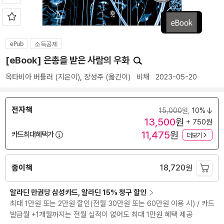
ePub
소득공제
[eBook] 은총을 받은 사람의 우화
옥타비아 버틀러
(지은이),
장성주
(옮긴이)
비채
2023-05-20
전자책
15,000
원,
10%
13,500
원
+ 750원
11,475
원
카드최대혜택가
더보기
종이책
18,720
원
알라딘 만권당 삼성카드, 알라딘 15% 청구 할인
최대 1만원 또는 2만원 할인(전월 30만원 또는 60만원 이용 시) / 카드
발급월 +1개월까지는 전월 실적이 없어도 최대 1만원 혜택 제공