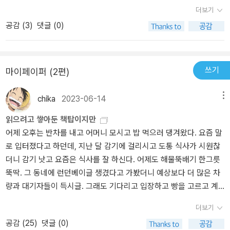
했다.
더보기
말하는 SF 거장의 전언은 깊은 울림을 선사한다. “우화 시리즈 같은
소설의 장르를 흔히 ‘디스토피아’로 일컫지만, 사실 그 장르에 더 정확
공감 (
3
)
댓글 (0)
히 어울리는 이름은 버틀러가 언급했던 ‘이대로 계속 가다가는’이다.
재럿과 트럼프의 유사성이라는 결과에 주목하기보다는 버틀러가 우
화 시리즈에서 이미 보여준 미래가 어째서 현실이 되었는지, 그렇게
쓰기
마이페이퍼 (2편)
되기까지 사람들은 무엇을 했는지, 그 미래가 반복되지 않으려면 어
떻게 해야 할지에 주목하는 것이야말로 ‘이대로 계속 가다가는’ 장르
chika
2023-06-14
메뉴
를 더 깊이 음미하는 방법일 것이다. 그 과정에서 아무쪼록 버틀러가
우화의 형식을 빌려 전하고자 한 메시지가 한국 독자들에게까지 닿기
읽으려고 쌓아둔 책탑이지만
를 바라 마지않는다.” _ 옮긴이의 말
어제 오후는 반차를 내고 어머니 모시고 밥 먹으러 댕겨왔다. 요즘 말
로 입터졌다고 하던데, 지난 달 감기에 걸리시고 도통 식사가 시원찮
더니 감기 낫고 요즘은 식사를 잘 하신다. 어제도 해물뚝배기 한그릇
뚝딱. 그 동네에 런던베이글 생겼다고 가봤더니 예상보다 더 많은 차
량과 대기자들이 득시글. 그래도 기다리고 입장하고 빵을 고르고 계
산마치는데까지 한시간 안걸렸다는 것이 신기하다. 뭐가 대단하다
더보기
고? 할수도 있지만 원래 베이글을 좋아했으니 나는 만족. - 지금 사무
공감 (
25
)
댓글 (0)
실에 혼자 있어서 이 글 쓰다가 생각나 뜯어먹다 남은 플레인 베이글