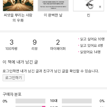
을까. SF 역사상 가장 위대한 피날레! ‘그랜드 데임’ 옥타비아 버틀러
의 마스터피스 《씨앗을 뿌리는 사람의 우화》를 잇는 현재진행형 묵시
씨앗을 뿌리는 사람
이 완벽한 날
킨
록 《씨앗을 뿌리는 사람의 우화》로 시작하여 《은총을 받은 사람의 우
의 우화
화》로 마무리되는 ‘우화’ 시리즈는 드넓은 우주를 열망하는 SF이자,
주인공 로런 오야 올라미나가 새로운 세상을 만들어나가는 이야기이
며, 예리한 시선으로 몰락 직전의 세상을 그려낸 디스토피아 작품이
읽고 싶어요 10명
3
9
2
다. 뛰어난 디스토피아 작품은 때로는 시대를 예견한 예언서처럼 느
읽고 있어요 4명
껴지는데, 사회문제를 현미경으로 보듯 확대하여 묘사하는 문학의 특
100자평
리뷰
마이페이퍼
읽었어요 14명
성을 생각해본다면 당연한 일이다. ‘우화’ 시리즈에 등장하는 작중 미
래의 모습은 옥타비아 버틀러가 이삼십 년의 세월을 뛰어넘어 시대를
이 책에 내가 남긴 글
직접 마주하고 쓴 것처럼 현실적이다. 기후 변화와 경제 위기로 무너
로그인하면 내가 남긴 글과 친구가 남긴 글을 확인할 수 있습니다.
진 국가, 노동자를 착취하는 거대 기업, 더욱 강력해진 계급사회, 극심
로그인하기
해진 빈부 격차, 극단적으로 치닫는 정치 이념 등 차별과 혐오가 만연
해진 2030년대의 풍경은 지금 우리에게도 낯설지 않다. 버틀러는 초
능력이나 마법으로 문제를 손쉽게 해결해버리는 소설이 아니라, 우리
구매자 분포
의 손으로 직접 미래를 변화해나가는 실현성 높은 이야기를 쓰고 싶
10대
0%
0%
었다고 밝힌 바 있다. ‘우화’ 시리즈는 버틀러가 현실감 있게 미래를