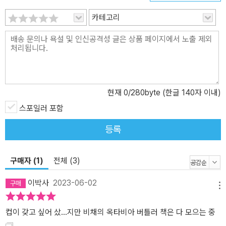
하는데, 이들은 ‘미국을 다시 위대하게’ 만들겠다고 주창하는 극단적
보수주의자 후보가 대통령에 당선된 후에 박해의 표적이 된다. 갈수
카테고리
록 첨예하게 분열되는 위험한 나라 미국에서 로런의 공동체는 흑인
여성이 이끄는 비주류 종교 집단이라는 이유로 전복적인 집단으로 간
주되고, 이로써 공포와 억압을 수단으로 삼아 통치하는 재럿 대통령
의 표적이 된다. 세월이 흐른 후, 에이샤 비어는 평생 모른 채로 살아
온 어머니 로런 올라미나의 일기를 읽는다. 비어는 자신의 과거를 밝
현재
0
/280byte (한글 140자 이내)
혀줄 단서를 찾는 한편으로 어머니의 유산을 받아들이려고 애쓴다.
스포일러 포함
그 어머니는 스스로 선택해서 가족이 된 이들에 대한 의무와 인류를
더 나은 미래로 인도하는 소명 사이에서 고뇌하던 사람이었다. “저들
등록
이 나를 죽인다고 해도 상관없다. 이곳에서 탈출하지 않으면 나는 이
곳에서 죽고 말 것이다.” 종교와 신화를 아우르면서도 소수자의 고통
구매자 (1)
전체 (3)
을 감싸 안는 시선 《은총을 받은 사람의 우화》로 마무리되는 ‘우화’ 오
디세이 ‘우화’ 시리즈에는 전 분야에 걸친 버틀러의 사유의 유산이 곳
이박사
2023-06-02
곳에 녹아 있다. 제목에서부터 알 수 있듯, 버틀러는 성경의 인용과 비
메뉴
유를 작품 적재적소에 배치해두었다. 변화를 중요시하는 지구종의 사
컵이 갖고 싶어 샀...지만 비채의 옥타비아 버틀러 책은 다 모으는 중
상은 불교와 일면 비슷한 부분이 있으며, 작중 로런이 쓴 시는 《도덕