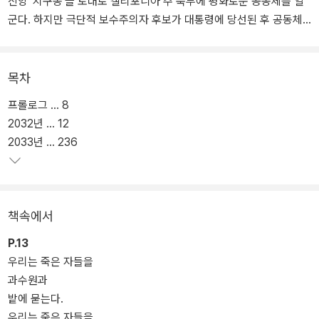
신앙 ‘지구종’을 토대로 캘리포니아 주 북부에 평화로운 공동체를 일
군다. 하지만 극단적 보수주의자 후보가 대통령에 당선된 후 공동체
는 흑인 여성이 이끄는 비주류 종교 집단이라는 이유로 박해의 표적
이 된다. 로런은 꿈의 결정체인 지구종을 무사히 지킬 수 있을까.
목차
‘우화’ 시리즈에는 전 분야에 걸친 버틀러의 사유의 유산이 곳곳에 녹
프롤로그 … 8
아 있다. 제목에서부터 알 수 있듯, 버틀러는 성경의 인용과 비유를 작
2032년 … 12
품 적재적소에 배치해두었다. 변화를 중요시하는 지구종의 사상은 불
2033년 … 236
교와 일면 비슷한 부분이 있으며, 작중 로런이 쓴 시는 《도덕경》의 형
식을 차용한 것이다.
주인공 로런의 중간 이름인 ‘오야’는 서아프리카 요루바족의 토속 신
책속에서
앙에서 유래했다. 오야는 영리하면서도 위협적인 나이저 강의 여성
신인데, 버틀러는 이 신의 특성을 로런에게 녹였다고 설명한다. 풍성
P.13
한 은유로 가득한 이 작품은 오늘날의 우화가 되기에 충분하다.
우리는 죽은 자들을
과수원과
밭에 묻는다.
우리는 죽은 자들을