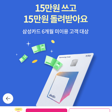
큰아버지는 시큰둥하게 1만엔을 내밀며 이렇게 말했다. '그런 걸 누가
읽겠냐?' '재일 코리안 3세. 여성. 사회학자'인 저자에게 자신의 가족
은 역사가 비워둔 숱한 공백 중 하나였다. 제주4.3에서 살아남아 일본
으로 이주해 삶을 일군 사람들이 들려주는 내밀한 생의 이야기는 곧
우리의 역사이기도 하다.우연인지. 요즘 뉴스를 보는 일이 거의 없는
데 퇴근하고 티비를 켰다가 7시 뉴스를 보게 됐다. 시리즈 기획 특집
으로 재일제주인의 삶...뭐 그런 내용을 내보내고 있던데. 일본인들이
천하게 여기던 일을 조선인들이 다 도맡아했다는 이야기는 들었었는
데. 원래 재일제주인들이 집성촌을 이뤘던 곳에서 조금 더 떨어진 곳
에 그들의 흔적이 남아있다,라는 것만 들어서는 내용을 제대로 알지
못하는 것인데. 이 기획뉴스는 찾아 들어볼만한건데, 어제도 뉴스는
스킵. ㅠㅠ
뒤로가
기
보관함담기
선물하기