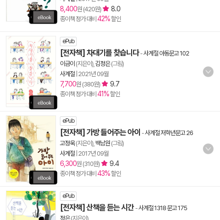
8,400
8.0
원 (420원)
42%
종이책 정가 대비
할인
ePub
[전자책] 차대기를 찾습니다
-
사계절 아동문고 102
이금이
(지은이),
김정은
(그림)
사계절
|
2021년 09월
7,700
9.7
원 (380원)
41%
종이책 정가 대비
할인
ePub
[전자책] 가방 들어주는 아이
-
사계절 저학년문고 26
고정욱
(지은이),
백남원
(그림)
사계절
|
2017년 09월
6,300
9.4
원 (310원)
43%
종이책 정가 대비
할인
ePub
[전자책] 산책을 듣는 시간
-
사계절 1318 문고 175
정은
(지은이)