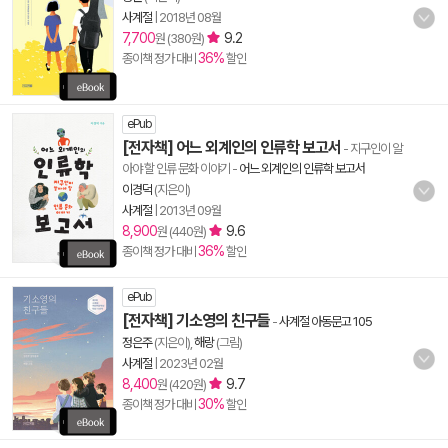
사계절
|
2018년 08월
7,700
9.2
원 (380원)
36%
종이책 정가 대비
할인
ePub
[전자책] 어느 외계인의 인류학 보고서
- 지구인이 알
아야 할 인류 문화 이야기
-
어느 외계인의 인류학 보고서
이경덕
(지은이)
사계절
|
2013년 09월
8,900
9.6
원 (440원)
36%
종이책 정가 대비
할인
ePub
[전자책] 기소영의 친구들
-
사계절 아동문고 105
정은주
(지은이),
해랑
(그림)
사계절
|
2023년 02월
8,400
9.7
원 (420원)
30%
종이책 정가 대비
할인