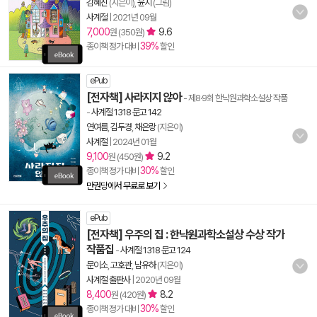
김혜진
(지은이),
윤지
(그림)
사계절
|
2021년 09월
7,000
9.6
원 (350원)
39%
종이책 정가 대비
할인
ePub
[전자책] 사라지지 않아
- 제8·9회 한낙원과학소설상 작품
-
사계절 1318 문고 142
연여름
,
김두경
,
채은랑
(지은이)
사계절
|
2024년 01월
9,100
9.2
원 (450원)
30%
종이책 정가 대비
할인
만권당에서 무료로 보기
ePub
[전자책] 우주의 집 : 한낙원과학소설상 수상 작가
작품집
-
사계절 1318 문고 124
문이소
,
고호관
,
남유하
(지은이)
사계절 출판사
|
2020년 09월
8,400
8.2
원 (420원)
30%
종이책 정가 대비
할인