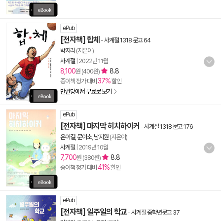
ePub
[전자책] 합체
-
사계절 1318 문고 64
박지리
(지은이)
사계절
|
2022년 11월
8,100
8.8
원 (400원)
37%
종이책 정가 대비
할인
만권당에서 무료로 보기
ePub
[전자책] 마지막 히치하이커
-
사계절 1318 문고 176
은이결
,
문이소
,
남지원
(지은이)
사계절
|
2019년 10월
7,700
8.8
원 (380원)
41%
종이책 정가 대비
할인
ePub
[전자책] 일주일의 학교
-
사계절 중학년문고 37