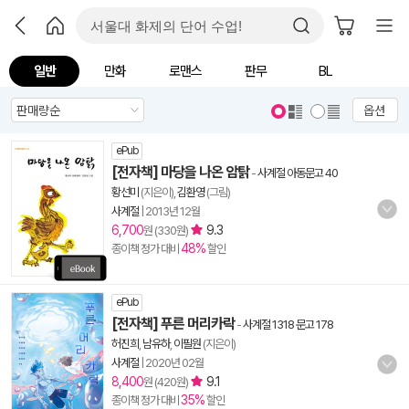
일반
만화
로맨스
판무
BL
옵션
ePub
[전자책] 마당을 나온 암탉
-
사계절 아동문고 40
황선미
(지은이),
김환영
(그림)
사계절
|
2013년 12월
6,700
9.3
원 (330원)
48%
종이책 정가 대비
할인
ePub
[전자책] 푸른 머리카락
-
사계절 1318 문고 178
허진희
,
남유하
,
이필원
(지은이)
사계절
|
2020년 02월
8,400
9.1
원 (420원)
35%
종이책 정가 대비
할인