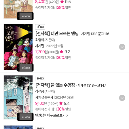
8,400
9.5
원 (420원)
38%
종이책 정가 대비
할인
ePub
[전자책] 너만 모르는 엔딩
-
사계절 1318 문고 116
최영희
(지은이)
사계절
|
2022년 11월
7,700
9.2
원 (380원)
30%
종이책 정가 대비
할인
ePub
[전자책] 물 없는 수영장
-
사계절 1318 문고 147
김선정
(지은이)
사계절 출판사
|
2024년 08월
9,100
9.4
원 (450원)
30%
종이책 정가 대비
할인
만권당에서 무료로 보기
ePub