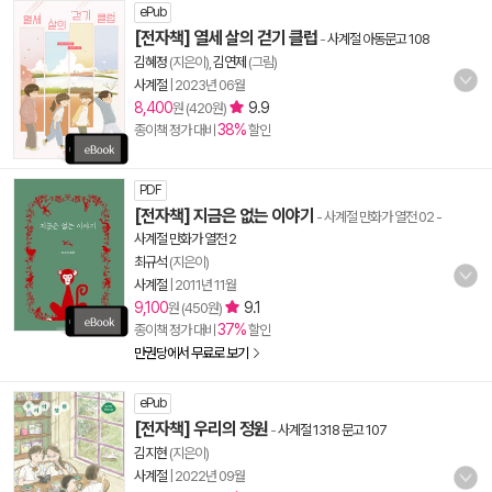
ePub
[전자책] 열세 살의 걷기 클럽
-
사계절 아동문고 108
김혜정
(지은이),
김연제
(그림)
사계절
|
2023년 06월
8,400
9.9
원 (420원)
38%
종이책 정가 대비
할인
PDF
[전자책] 지금은 없는 이야기
- 사계절 만화가 열전 02
-
사계절 만화가 열전 2
최규석
(지은이)
사계절
|
2011년 11월
9,100
9.1
원 (450원)
37%
종이책 정가 대비
할인
만권당에서 무료로 보기
ePub
[전자책] 우리의 정원
-
사계절 1318 문고 107
김지현
(지은이)
사계절
|
2022년 09월