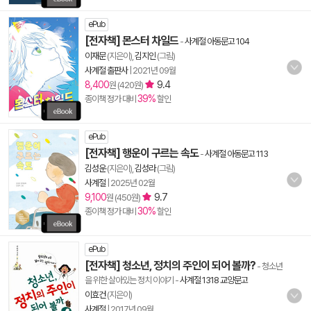
ePub
[전자책] 몬스터 차일드
-
사계절 아동문고 104
이재문
(지은이),
김지인
(그림)
사계절 출판사
|
2021년 09월
8,400
9.4
원 (420원)
39%
종이책 정가 대비
할인
ePub
[전자책] 행운이 구르는 속도
-
사계절 아동문고 113
김성운
(지은이),
김성라
(그림)
사계절
|
2025년 02월
9,100
9.7
원 (450원)
30%
종이책 정가 대비
할인
ePub
[전자책] 청소년, 정치의 주인이 되어 볼까?
- 청소년
을 위한 살아있는 정치 이야기
-
사계절 1318 교양문고
이효건
(지은이)
사계절
|
2017년 09월