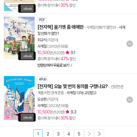
30%
종이책 정가 대비
할인
PDF
[전자책] 울기엔 좀 애매한
- 사계절 만화가 열전 01
-
사계
절 만화가 열전 1
최규석
(지은이)
사계절
|
2010년 08월
10,500
9.1
원 (520원)
47%
종이책 정가 대비
할인
만권당에서 무료로 보기
ePub
[전자책] 오늘 몇 번의 동의를 구했나요?
- 건강한 관
계를 위한 경계 존중
-
사계절 1318 교양문고
오승현
(지은이)
사계절
|
2023년 06월
10,500
9.3
원 (520원)
30%
종이책 정가 대비
할인
1
2
3
4
5