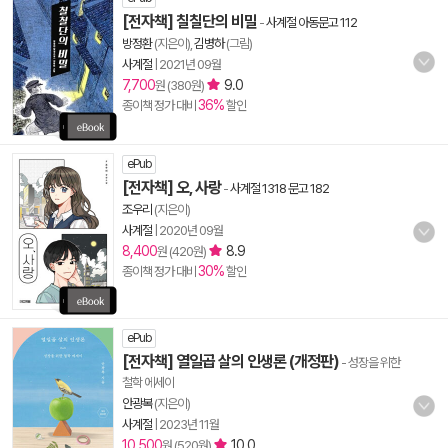
[전자책] 칠칠단의 비밀
-
사계절 아동문고 112
방정환
(지은이),
김병하
(그림)
사계절
|
2021년 09월
7,700
9.0
원 (380원)
36%
종이책 정가 대비
할인
ePub
[전자책] 오, 사랑
-
사계절 1318 문고 182
조우리
(지은이)
사계절
|
2020년 09월
8,400
8.9
원 (420원)
30%
종이책 정가 대비
할인
ePub
[전자책] 열일곱 살의 인생론 (개정판)
- 성장을 위한
철학 에세이
안광복
(지은이)
사계절
|
2023년 11월
10,500
10.0
원 (520원)