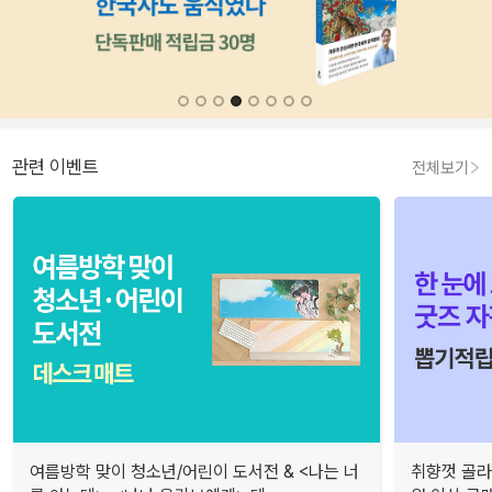
관련 이벤트
전체보기
여름방학 맞이 청소년/어린이 도서전 & <나는 너
취향껏 골라