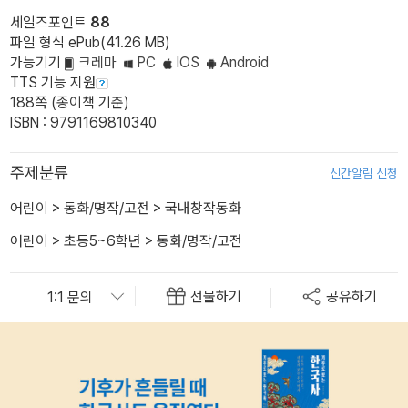
세일즈포인트
88
파일 형식 ePub(41.26 MB)
가능기기
크레마
PC
IOS
Android
TTS 기능 지원
188쪽 (종이책 기준)
ISBN : 9791169810340
주제분류
신간알림 신청
어린이
>
동화/명작/고전
>
국내창작동화
어린이
>
초등5~6학년
>
동화/명작/고전
선물하기
공유하기