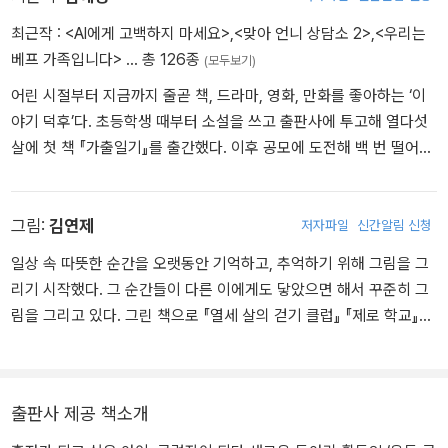
최근작 :
<AI에게 고백하지 마세요>
,
<맞아 언니 상담소 2>
,
<우리는
베프 가족입니다>
… 총 126종
(모두보기)
어린 시절부터 지금까지 줄곧 책, 드라마, 영화, 만화를 좋아하는 ‘이
야기 덕후’다. 초등학생 때부터 소설을 쓰고 출판사에 투고해 열다섯
살에 첫 책 『가출일기』를 출간했다. 이후 공모에 도전해 백 번 떨어진
뒤 작가가 되었다. 동화 『우리는 베프 가족입니다』 『열세 살의 걷기
클럽』 『시간 유전자』 『맞아 언니 상담소』 「헌터걸」 시리즈, 청소년소
설 『하이킹 걸즈』 『판타스틱 걸』 『다이어트 학교』 『오늘의 아이돌』
그림:
김연제
저자파일
신간알림 신청
『이 망할 열네 살』 「오백 년째 열다섯」 시리즈, 에세이 『다행히 괜찮은
일상 속 따뜻한 순간을 오랫동안 기억하고, 추억하기 위해 그림을 그
어른이 되었습니다』 『흔들리는 십 대를 지탱해 줄 다정한 문장들』 등
리기 시작했다. 그 순간들이 다른 이에게도 닿았으면 해서 꾸준히 그
많은 작품을 썼다.
림을 그리고 있다. 그린 책으로 『열세 살의 걷기 클럽』 『제로 학교』
『달걀이 탁!』 『거짓말주의보』 『조조는 특별한 걸 볼 수 있어』 『나의
첫,』 『3의 온도』 『행운의 남신』 등이 있다.
출판사 제공 책소개