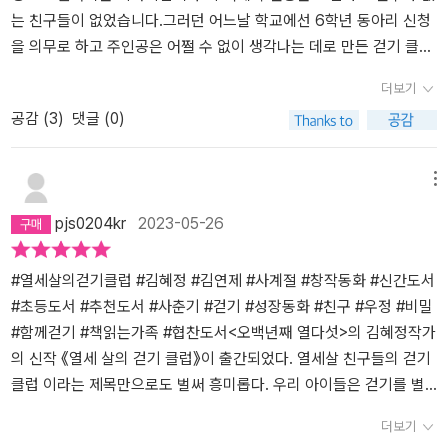
는 친구들이 없었습니다.그러던 어느날 학교에선 6학년 동아리 신청
을 의무로 하고 주인공은 어쩔 수 없이 생각나는 데로 만든 걷기 클럽
을 만든다고선생님께 말했다. 선생님이 허락하셨지만 한동안 신청하
더보기
는 학생은 없었다.그러나 각자에 사정을 가진 아이들이 신청하였고
공감 (
3
)
댓글 (0)
그렇게 걷기 클럽은 탄생하였다.클럽에 아이들은 물론 걷기를 좋아하
는 것은 아니였다. 다들 사정이 있어서 어쩔 수 없이 신청한 것이었다.
그러나 점점 클럽 친구들은 사로를 이해하고 도우며 끈끈해지기 시작
메뉴
했다.자신의 이야기를 말하고 또는 들으며 각자만에 어려운 점이 있
pjs0204kr
2023-05-26
고 극복하고 있다는 걸 알게된다.물론 각자만의 스타일과 성격조차
모두 다르지만 서로를 의지하며 걷는 것만 집중하는 걷기 클럽이된
다.주인공도 이후로 전에 있던 트라우마를 지우고 다시 즐겁게 학교
#열세살의걷기클럽 #김혜정 #김연제 #사계절 #창작동화 #신간도서
를 다닐 수 있게 된다.13살의 걷기 클럽은 마지막 13살을 뒤로하고 막
#초등도서 #추천도서 #사춘기 #걷기 #성장동화 #친구 #우정 #비밀
을 내리게 된다.(12살 아들이 쓴 리뷰)
#함께걷기 #책읽는가족 #협찬도서<오백년째 열다섯>의 김혜정작가
의 신작 《열세 살의 걷기 클럽》이 출간되었다. 열세살 친구들의 걷기
클럽 이라는 제목만으로도 벌써 흥미롭다. 우리 아이들은 걷기를 별
로 좋아하지 않는다.그래서 그럴까? 우리 아이들 또래이야기 《열세
더보기
살의 걷기클럽》 에서는 어떤 이야기가 펼쳐질까?역시나 책을 펼치자