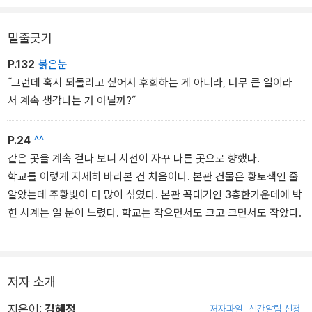
김혜정 작가는 10대 독자들에게 가장 사랑받는 작가로 손꼽힌다. 빠
르게 변화하는 10대들의 일상과 마음을 주시하고, 그 응어리와 소망
밑줄긋기
에 가까이 다가가는 연결고리를 발견하는 탁월한 눈을 가졌기 때문이
다. 한동안 독자들을 판타지 세계로 불러낸 작가는 이번 작품에서 어
P.132
붉은눈
린이의 현실로 가까이 다가갔다. 현실을 바꾸거나 자유자재로 모습을
˝그런데 혹시 되돌리고 싶어서 후회하는 게 아니라, 너무 큰 일이라
바꿀 초능력은 없어도, 걷기 클럽 아이들은 오롯이 두 발을 내디뎌 괴
서 계속 생각나는 거 아닐까?˝
로운 어제와 만만치 않은 오늘을 당당하게 걸어간다. 지름길도 없고,
뛰어가면 반칙인 ‘걷기’ 세계에서 타인을 앞지르려고 애쓰지 않고, 뒤
P.24
^^
처진 친구를 기다리는 걸 당연하게 여기며 자기만의 속도를 깨달아
같은 곳을 계속 걷다 보니 시선이 자꾸 다른 곳으로 향했다.
간다. 『열세 살의 걷기 클럽』은 속도와 경쟁을 중요한 가치인 것처럼
학교를 이렇게 자세히 바라본 건 처음이다. 본관 건물은 황토색인 줄
여기는 시대, 사회적 거리두기로 사람과 사람의 거리가 훌쩍 멀어진
알았는데 주황빛이 더 많이 섞였다. 본관 꼭대기인 3층한가운데에 박
바로 오늘, 우리에게 가장 필요한 이야기다.
힌 시계는 일 분이 느렸다. 학교는 작으면서도 크고 크면서도 작았다.
저자 소개
지은이:
김혜정
저자파일
신간알림 신청