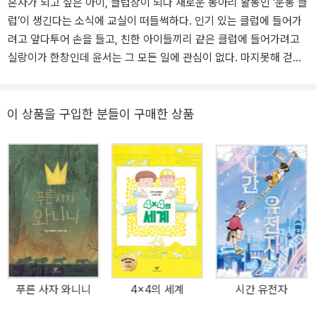
혼자가 되고 싶은 아이, 클럽장이 되다 새로운 동아리 활동인 ‘운동 클
럽’이 생긴다는 소식에 교실이 떠들썩하다. 인기 있는 클럽에 들어가
려고 앞다투어 손을 들고, 친한 아이들끼리 같은 클럽에 들어가려고
실랑이가 한창인데 윤서는 그 모든 일에 관심이 없다. 마지못해 걷기
클럽에 들어온 뒤에도 윤서의 태도는 뜨뜻미지근하다. 클럽 활동에
적극적인 강은이를 부담스러워하고, 재희와 혜윤이는 같은 반인데 이
름조차 제대로 모른다. 담임선생님 말처럼 전학 온 지 한 달도 되지 않
이 상품을 구입한 분들이 구매한 상품
아서일까? 엄마 말처럼 사춘기여서? 하지만 사실 윤서에게는 누구에
게도 말하지 않은 죄책감이 있다. 나는 친구가 한 명도 없다. 메시지를
주고받거나 방과 후에 만나는 일 같은 건 하지 않는다. 나는 친구 사귈
자격이 없다. 가장 친한 친구를 배신한 나는 외로워도 싸다. (28쪽)
전학 오기 전, 윤서는 단짝 친구 채민이가 가정폭력을 당하고 있음을
알게 되었다. 채민이는 비밀로 해 달라는 부탁했지만 윤서는 그 사실
을 어른들에게 알렸다. 채민이를 위한 일이라고 생각했다. 결국 채민
이는 가족과 떨어지게 되었고, 전학 가는 순간에도 윤서를 원망했다.
그날 이후, 윤서는 누구와도 친구가 되지 않겠다고 결심한 것이다.
푸른 사자 와니니
4x4의 세계
시간 유전자
『열세 살의 걷기 클럽』은 윤서의 변화를 중심에 두고 있다. 윤서는 걷
기 클럽 활동을 하며 조금씩 주변을 바라보게 된다. 낯설기만 한 학교