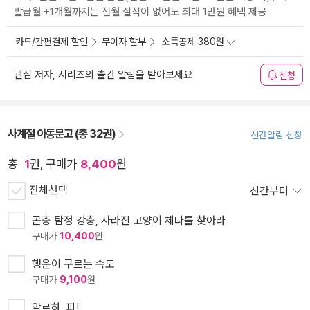
발급월 +1개월까지는 전월 실적이 없어도 최대 1만원 혜택 제공
카드/간편결제 할인
무이자 할부
소득공제 380원
관심 저자, 시리즈의 출간 알림을 받아보세요
신청
사계절 아동문고 (총 32권)
신간알림 신청
총
1
권, 구매가
8,400
원
전체선택
신간부터
곤충 탐정 강충, 사라진 고양이 체다를 찾아라
구매가
10,400
원
행운이 구르는 속도
구매가
9,100
원
알로하, 파!