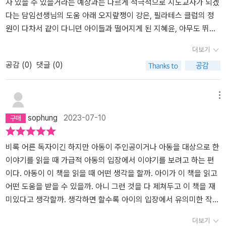
울때 두번 생각하지 않고 포기한다. 친구와 함께 걷는다면 포기보다
힘이 되어 주고, 함께 나아가는 법을 익힌다. ​아동학대, 영재, 왕따, 고
자 있을 수 있을거라는 예상과는 다르게 적극적으로 지도교사가 되겠
는 서로 당겨주고 밀어주며 다시 힘을 낼 수 있을것이다윤서와 강은,
백..열세 살에게 무슨 고민이 있겠냐고 묻는다면 큰 실례.아이들은 흔
다는 담임선생님의 도움 아래 오지랖쟁이 강은, 필라테스 클럽의 정
혜윤, 재희처럼 말이다.@sakyejul에서 좋은 책 보내주셔서 잘 읽었
들리며 성장하고 있는 중이다.​나는 여기 있는 캐릭터 중에 강은이와
원이 다차서 같이 다니던 아이들과 떨어지게 된 지혜윤, 아무도 뛰는
습니다 감사합니다 <출판사로부터 제공받은 책을 읽고 작성한 주관
재희가 가장 기억에 남는다. 강은이를 사람들은 오지랖이라고 하지만
모습을 보지 못했다는 공재희가 가입하게 된다. 클럽 지원금을 받기
더보기
적인 글입니다>
적극적으로 다른 사람을 도와주는 모습을 왜 오지랖이라고 하는지 모
위해 밴드를 만들고 클럽장은 성이 장씨인 윤서가 맡게 된다. 성이 장
공감 (
0
)
댓글 (0)
르겠다. 그렇게 말하는 사람들은 강은이처럼 나서서 도와줄 생각도
씨라서 어쩔 수 없다는 논리적인 이유로. 그렇게 운동장을 걷기 시작
없으면서 부정적으로 말하고 대하는 게 마음에 들지 않았다. 그리고
한 걷기 클럽은 여름 방학때 호수 공원을 걷고 둘레길을 걸으며 각자
재희를 보면서 겉모습이 다가 아니라는 생각을 했다. (6학년)​가장 인
마음 속에 있던 이야기들을 풀어 놓기 시작한다. 아무런 의욕도 없고
메뉴
상 깊은 장면은 혜윤이가 나서서 다른 친구들에게 강은이는 학교 폭
하고 싶은 건 없어 보였던 윤서는 가정 폭력을 당하던 가장 친한 친구
sophung
2023-07-10
력 가해자가 아니라는 사실을 당당하게 말한 것이었다. 평소 혜윤이
채민이가 아무에게도 알리지 말아달라던 부탁이 마음에 걸리면서도
답지는 않아 보였지만, 친구를 위해 친구의 억울함을 밝히는 용기가
엄마에게 이야기하고 그로 인해 엄마와 떨어져 살게 된 채민이는 용
대단해 보였기 때문이다. 내가 강은이라면 나는 내가 그런 것이 아니
서하지 못한다는 말을 남기고 떠난다. 윤서는 친한 친구를 배신했기
비록 어른 독자이긴 하지만 아동이 주인공이거나 아동을 대상으로 한
라고, 그게 사실이 아니라는 걸 더 적극적으로 말했을 것 같다. (4학
때문에 다른 친구를 사귀고 재미있게 지낼 자격이 없다고 생각한다.
이야기를 읽을 때 가급적 아동의 입장에서 이야기를 보려고 하는 편
년)​<책 읽는 가족>을 하면서 가장 좋은 점이 있다면내 아이들의 생각
오지랖쟁이 강은은 주변에 모든 친구들에게 오지랖을 부린다. 자신이
이다. 아동이 이 책을 읽을 때 어떤 생각을 할까. 아이가 이 책을 읽고
을 들여다 볼 수 있다는 것이다. 평소에는 지나는 말처럼아무렇지도
도와줄 수 있는 일은 당연히 도와야 한다고 생각한다. 학교 폭력을 당
어떤 도움을 받을 수 있을까. 아니 그런 것을 다 제쳐두고 이 책을 재
않게 했던 학교 이야기, 자기 이야기가 책을 읽으면더 깊이 있는 마음
하던 아이를 도우려다 오히려 가해자로 몰려 전학을 오게 됐지만 그
미있다고 생각할까. 생각하면 할수록 아이의 입장에서 유의미한 작품
으로 드러나곤 한다. ​적극적이어서 친구들에게 오히려 소외 당했던
런 생각은 변하지 않았다. 혜윤이는 항상 같이 다니던 친구들 사이에
을 만드는 일은 어렵다는 생각이 든다. 어린이가 작가 당사자가 아닌
더보기
일, 정당한 일을 했지만 손가락질 받아야 했던 경우나겉모습만으로
서 조금씩 밀려나는게 슬프다. 하고 싶은 말은 해야 하는 혜윤이도 그
이상 작가와 독자는 적게는 이십 여년의 시차를 사이에 두고 있고 어