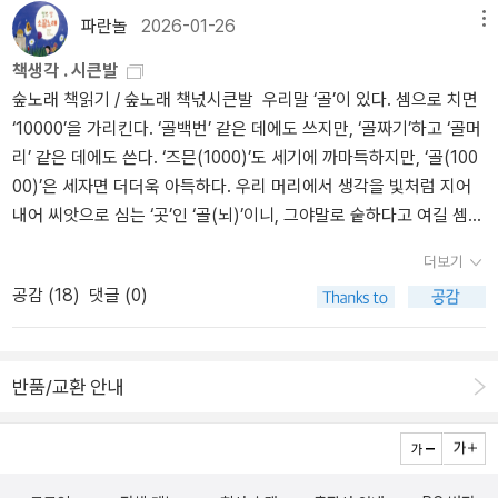
가입하자 마자 창설된 클럽이 바로 걷기 클럽이다. 여기서 윤서는 강
잡하다는 것, 친구에게 먼저 다가갈 수 있는 용기, 자신의 마음을 솔직
로 할 수도 있는 운동이다. 정해진 구간이 있지만 꼭 완주를 할 필요도
파란놀
2026-01-26
메뉴
은, 혜윤, 재희를 만나게 된다. 이 4명은 서로 함께 걸으면서, 서로의
하게 표현하는 법, 자신을 있는 그대로 받아들이고 더 나은 자신을 기
없고 특별한 기술이 필요한 것도 아니다. 누구나 할 수 있는 가장 기본
책생각 . 시큰발
이야기를 나누게 되고, 특별한 경험을 함께 하면서 성장하게 된다.빠
대하는 법, 힘들 때 다른 친구에게 기대는 법을 배우며 열 세 살의 봄,
적인 신체 기능으로도 할 수 있는 걷기라는 운동은 그래서 누구에게
숲노래 책읽기 / 숲노래 책넋시큰발 우리말 ‘골’이 있다. 셈으로 치면
르게 변화하고 있는 10대들의 일상과 마음을 이야기하는 이 작품은
여름, 가을, 겨울을 지냈고 열네 살을 조금쯤 궁금해한다. 궁금하다는
나 언제든지 열려있다. 친한 친구와 헤어진 뒤로 다시는 친구를 사귀
‘10000’을 가리킨다. ‘골백번’ 같은 데에도 쓰지만, ‘골짜기’하고 ‘골머
오룻이 두 발을 내디뎌 괴로운 어제와 만만치 않은 오늘을 당당하게
것은 기대한다는 것과 같지 않을까? 자신의 내일을 궁금해하고 기대
지 못할 것 같았던 윤서, 오지랖쟁이 강은, 무리에 끼고 싶지만 어쩐지
리’ 같은 데에도 쓴다. ‘즈믄(1000)’도 세기에 까마득하지만, ‘골(100
걸어가는 4명의 아이들의 모습을 보면서 경쟁 대신 함께 느린 속도로
하는 아이들은 걱정하지 않아도 올곧게 자랄 것을 믿는다.
잘 되지 않는 혜윤, 살을 빼고 싶은 재희까지 네 명의 친구들은 각각
00)’은 세자면 더더욱 아득하다. 우리 머리에서 생각을 빛처럼 지어
걷는 것이 꾸준히 나아갈 수 있는 길이라는 것을 배우게 된다. 서로 다
다른 이유로 걷기 클럽에 가입하여 걷게 된다. 저마다의 속도로 걷고
내어 씨앗으로 심는 ‘곳’인 ‘골(뇌)’이니, 그야말로 숱하다고 여길 셈값
른 상처를 가진 아이들이 걷기를 통해 진정한 마음을 열게 되고, 진정
싶은 만큼 걷고 걷고 싶지 않을 때는 건너뛰기도 한다. 그 과정에서 각
이게 마련이다. 우리말 ‘골’을 넣는 낱말로 ‘골고루’가 있으니, ‘골’이란
한 우정을 쌓아가면서 서로의 아픔을 이야기하고 서로의 이야기를 들
자가 가진 고민이 드러나고 네 명의 아이들은 서로를 도우며 근심을
더보기
‘고루’를 줄인 얼개라고 볼 만하다. 아프거나 괴롭다는 ‘골골’은 ‘곯
어주면서 마음의 상처를 회복하는 모습을 통해 우리는 혼자가 아닌
헤쳐나간다. 그저 서로의 워킹 메이트가 되어주는 것, 어떤 고민을 가
공감 (
18
)
댓글 (0)
다’나 ‘곪다’랑 맞물린다. ‘골짜기·골머리·골고루’라는 낱말로 잇는
함께 걸어가는 연대의 힘이 얼마나 대단한지를 깨닫게 된다.이 작품
지고 있든, 어떤 결론이 나든 옆에서 묵묵히 걸어주는 것이 이 책의 매
‘골’은 ‘고을’을 줄인 낱말이면서 ‘곳’을 거쳐서 ‘곱다’와 ‘곰’과 ‘고요’로
은 윤서의 변화를 중점으로 그려낸다. 걷기 클럽 활동을 하면서 조금
력이 아닐까 한다. 쿨한 태도로 저만치에서 아무 관심이 없다는 듯 어
이으니, 별이 밝은 밤을 나타내는 자리로 고즈넉이 잇기도 한다. 어느
씩 주변을 바라보게 되고, 학교 시계가 낯설기만 했던 모습이 조금 느
린이에게만 모든 고민을 떠넘기지 않고 또 가르치려는 태도로 어린이
반품/교환 안내
때부터인가 ‘골걸음(만보 걷기)’을 하려는 분이 꽤 많은데, 집안일이
리다는 것을 알게되고, 끝나고 늘 오가는 아파트에 혼자 집을 찾아갈
의 모든 고민을 해결하려고 들지 않는 책, 고민이 있으면 나가서 같이
나 밭일을 하노라면, 골걸음쯤 우습다. 아이랑 놀며 보금자리를 돌보
줄 아는 강아지가 살고 있다는 것을 알게되고, 호수 공원을 한 바퀴 도
걷지 않겠느냐고 다정하게 권유하는 책, 이 책을 읽고 나도 문득 나가
노라면, 또한 쇠(자동차)를 몰지 않고서 걷거나 두바퀴(자전거)를 달
는데 30분밖에 안 걸리는 것도 알게 된다. 무엇보다 혼자 할 수 있는
서 천천히 걷고 싶어졌다. 누군가 옆에서 함께 걸어줬으면 좋겠다.
리면 골걸음은 으레 날마다 할 테지. 지난날 어린이는 누구나 언제나
걷기 운동을 통해 윤서는 많은 변화를 겪게 되고, 함께 걸을 수 있는