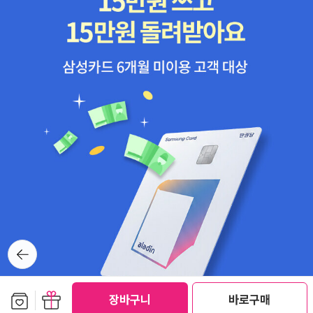
같이 저녁을 먹는다. 부엌에 앉아서 또 주무르며 풀어준다. 이제 비로
소 조금 풀린다. 이튿날 마저 잘 쉬고서, 달날(월요일)에 서울로 일하
러 즐겁게 가자. 다 풀고서 움직여야지. 달날과 불날(화요일)에도 실
컷 걸어다니면서 이웃을 만나고 이야기꽃을 펴고 책집마실을 할 테니
까. 2026.1.24.흙.ㅍㄹㄴ글 : 숲노래·파란놀(최종규). 낱말책을 쓴다.
《풀꽃나무 들숲노래 동시 따라쓰기》, 《새로 쓰는 말밑 꾸러미 사전》,
《미래세대를 위한 우리말과 문해력》, 《들꽃내음 따라 걷다가 작은책
집을 보았습니다》, 《우리말꽃》, 《쉬운 말이 평화》, 《곁말》, 《책숲마
실》, 《우리말 수수께끼 동시》, 《시골에서 살림 짓는 즐거움》, 《이오
덕 마음 읽기》을 썼다. blog.naver.com/hbooklove
뒤로가
기
보관함담기
선물하기
장바구니
바로구매