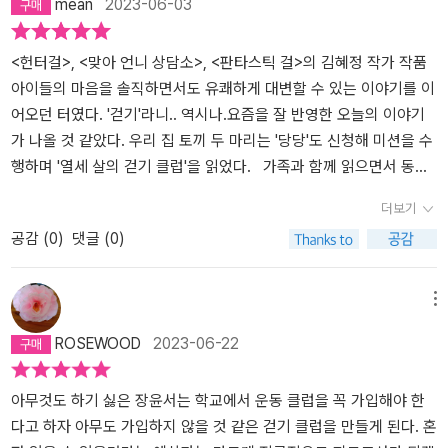
mean
2023-06-03
민이 있다. 각자의 비밀을 감추고 자기만의 세계에 빠져 허우적거리
든다면 ...생각하며 나의 열 손가락을 바라본다.
던 아이들이 걷기클럽에서 걸으며 한발짝씩 세상으로 발을 내딛는 이
야기를 읽으며 우리 아이들을 이해해주고 손잡아주는 것은 친구라는
<헌터걸>, <맞아 언니 상담소>, <판타스틱 걸>의 김혜정 작가 작품
생각이 들었다.친구의 비밀을 지켜주는 것, 친구를 돕다가 더 큰 피해
아이들의 마음을 솔직하면서도 유쾌하게 대변할 수 있는 이야기를 이
를 보게 되는 것, 친구들 무리에서 따돌림 당하는 것, 뚱뚱한 외모때문
어오던 터였다. '걷기'라니.. 역시나.요즘을 잘 반영한 오늘의 이야기
에 고민하는 것 모두 우리 아이들의 고민과 닮았기에 더 이야기 속에
가 나올 것 같았다. ​우리 집 토끼 두 마리는 '당당'도 신청해 미션을 수
몰입하며 읽었다.원하는 것만 주는 관계가 아닌 어떤 상황에서도 서
행하며 '열세 살의 걷기 클럽'을 읽었다. 가족과 함께 읽으면서 동시
로 믿고 손을 잡고 당겨주고 밀어주는 친구를 만나는 것은 행운이라
에 다른 동료들과 함께 읽으니 읽는 재미가 배가 되는 기분이라며,연
더보기
는 생각이 들었다. 그래서 걷기클럽의 네명의 친구들은 서로에게 행
신 밴드 알림 글을 읽고 또 읽었다.(ㅠㅠ 하지만 아들은 다리가 부러
공감 (
0
)
댓글 (0)
운이라는 생각이 들었다.우리의 삶도 같다. 함께 걷고 믿어주고 지지
지는 통에 마지막 감상평 미션을 확인하지 못했고,,동생이 받은 스티
해주는 친구, 가족, 이웃이 있을 때 어떤 상황에서도 이겨낼 힘과 용기
커로 만족하기로... 스스로 위안삼았더랬다.)​윤서는 전학오고 난 뒤
를 얻는다. 나는 걷는 것을 좋아한다. 학창시절에는 차멀미로 버스보
맞이한 새 학년이 여전히 낯설다. 모두가 하나씩 가입해야하는 운동
메뉴
다는 나아서 걸었지만 지금은 나만의 시간을 위해 걷는다.열세 살의
클럽을 고민하다 '걷기 클럽'을 창설(?)하게 되고, 뜻하지 않게 강은,
ROSEWOOD
2023-06-22
걷기클럽 친구들을 보면서 함께 걷는 친구들이 있다는 것에 부러운
재희, 혜윤과 함께 걷기 클럽을 하게 된다. 학교 운동장이었던 클럽 활
생각이 들었다. 우리 아이들에게도 함께 걸어주는 친구가 있으면 좋
동 무대는 학교 근처 호수공원이 되고, 클럽 소개서를 써서 받은 지원
겠다.아이들이 누군가의 시선을 의식하지 않고 자신만의 길을 걸어갈
금까지 타낸 넷은형광노랑 운동화를 신은 아이들로 사람들에게 주목
아무것도 하기 싫은 장윤서는 학교에서 운동 클럽을 꼭 가입해야 한
수 있도록 응원해주는 어른이 되고 싶다.혼자 걸을 때 지치거나 무서
받게 된다. ​친해지지 못할 것만 같던 넷은여러 일들을 겪으며 서로의
다고 하자 아무도 가입하지 않을 것 같은 걷기 클럽을 만들게 된다. 혼