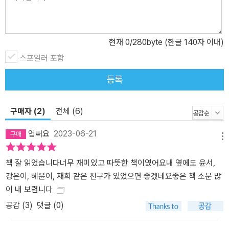
따뜻한 이야기다. 혼자가 아니라 함께 걷는다는 것 사기를 당할 뻔한
할머니를 도와 드린 일로 강은이가 뉴스에 등장하자, 강은이를 잘 알
지도 못하는 사람들이 과거의 학교폭력과 강은이네 집안 사정에 대한
현재
0
/280byte (한글 140자 이내)
가짜뉴스를 온라인에 퍼뜨린다. 누구보다 주변에 긍정적인 영향을 미
스포일러 포함
치던 강은이는 걷기 클럽에도, 학교에도 모습을 보이지 않는다. 친구
를 도와주다 상처입었지만 ‘그때로 돌아가도 똑같이 하겠다’던 강은이
등록
는, 채민이를 도와준 일을 내내 후회하던 윤서에게 가장 힘이 되는 존
재다. 윤서는 처음으로 친구들을 북돋아, 매일매일 강은이에게 편지
구매자 (2)
전체 (6)
를 쓴다. 우리가 여기에 있으니, 너는 언제든 돌아오라고. 『열세 살의
걷기 클럽』은 걷기 클럽 아이들이 함께 걸은 봄, 여름, 가을, 겨울을
업써요
2023-06-21
담은 동화다. 아이들은 계절이 바뀌는 것만큼이나 분명하게, 그리고
메뉴
자연스럽게 변해 간다. 빨리 걷고 싶은 날은 앞서가고, 걷기 싫은 날은
책 잘 읽었습니다너무 재미있고 따뜻한 책이였어요내 옆에도 윤서,
주변을 두리번거리고, 비밀을 속삭이느라 조금 멀어졌다가 친구의 목
강은이, 혜윤이, 재희 같은 친구가 있었으면 좋겠네요좋은 책 소문 많
소리에 걸음을 서두르고, 당연한 듯 옆 사람의 손을 잡는다. 혼자 남는
이 내 보렵니다
걸 두려워하던 아이도, 상처받기 싫어서 혼자가 되려던 아이도 잠시
멀어지고 가까워지는 걸 자연스럽게 여긴다. 계속 걷다 보면 만날 수
공감 (
3
)
댓글 (0)
있을 테니까.