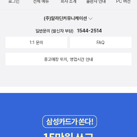
끝없이 걸었다. 다리랑 무릎이 시큰하고 아파도 걷고 또 걸었는데, 맨
로그인
전체 메뉴
회사 소개
출판사 안내
PC 버전
친구들이 있다는 것을 알게 된다.이 작품은 10대라면 누구나 한번쯤
몸이 아닌 짐을 쥐거나 메거나 이거나 안은 채 끝없이 걸었다. 한나절
겪은 이야기이다. 그래서인지 읽는내내 공감하면서 읽게 되는 작품이
(4시간) 오가는 길을 심부름으로 짐을 나르기 일쑤였다. 요즈음 어린
다. 걷기 활동을 넘어, 함께 걷는다라는 의미를 두고, 아이들은 걷기를
(주)알라딘커뮤니케이션
이는 발바닥이 보송보송하겠지. 지난날 어린이는 발바닥이 딱딱하고
통해 서로의 상처를 이해할 수 있게 되고, 경쟁보다 협력과 연대의 힘
1544-2514
일반문의 (발신자 부담)
울퉁불퉁했다. 내 발바닥은 어린날부터 딱딱하고 울퉁불퉁했지만, 여
을 깨닫게 되는 아이들의 모습을 보면서 함께 걷는 길이 성장과 치유
러 또래나 동무에 대면 ‘말랑발’이라며 놀림받았다. 그런데 내 발바닥
에 도움이 된다라는 것을 알게 해준다.따돌림, 학폭, 가정문제, 짝사랑
1:1 문의
FAQ
은 갈수록 딱딱하고 단단하게 바뀐다면, 여러 또래나 동무는 갈수록
등 현실적인 이야기를 다루고 있어서 쉽게 공감할 수 있고, 친구와의
거꾸로 말랑발로 바뀌더라. 어제는 고흥에서 새벽부터 달렸다. 아침
관계가 얼마나 소중한지, 그리고 마음의 회복과 성숙이 얼머나 중요
중고매장 위치, 영업시간 안내
에 부산으로 건너가서 낮 내내 걷고 서며 돌아다녔다. 저녁과 밤에 이
한지를 그려낸 작품으로, 걷기라는 단순한 활동이 가지고 있는 특별
야기꽃을 펴는 일을 할 적에는 모처럼 자리에 앉아서 퉁퉁 부운 발바
한 의미에 대해 깊이 있게 생각하게 하는 작품이다.4명의 아이들의
닥과 발가락과 발등과 뒷꿈치와 종아리와 허벅지를 한참 주물렀다.
개성이 뚜렷해서 읽는내내 푹 빠져 읽게 되는 몰입감이 있는 작품으
여태 이야기꽃을 펼 적에는 으레 서서 말을 했으나, 엊저녁에는 발과
로, 부모와 아이들이 함께 읽으면 좋은 작품이다. 조금 지치거나 숨이
다리를 주무르려고 내내 앉았다. 이러고도 발과 다리가 안 풀려서 밤
차더라도 한 걸음 한 걸음 내디디는 마음이 중요하다라는 것을 일깨
새 등허리를 펴고서 가만히 주물렀고, 오늘 아침에도 덜 풀렸기에, 뒤
워주는 작품이니, 꼭 한번 읽어보길! 소박하지만 중요한 삶의 진실을
뚱뒤뚱 절름절름 걸어서 전철을 타고 시외버스를 타고서 고흥으로 돌
알게 될 것이다.#열세살의걷기클럽 #김혜정작가 #청소년소설 #책추
아왔지. 마지막으로 시골버스를 기다려서 타야 하는데, 발과 다리를
천 #사계절출판사
헤아려서 택시를 불렀다. 15km를 달리며 17000원을 치르는 삯은 조
금도 아깝지 않다. 애쓰고 힘쓴 발과 다리를 지켜야지. 집에서 씻고서