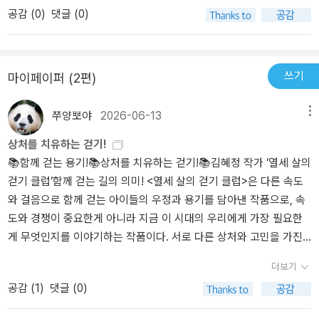
공감 (
0
)
댓글 (0)
마음 아팠던 일들에 대해서도 솔직하게 이야기 나눌 수 있는 기회가
런 친구들에게 왜 그러냐고 말하는 건 어려운 것 같다. 재희는 통통한
린이의 시각에서 일단 어른 작가가 아이의 삶을 그럴듯하게 재현하기
되었다.​별 것 아닌 것처럼 보이는 일들이 큰 일이 되고는 한다. 짧은
자기 몸이 싫지 않다. 그런데 좋아하는 친구가 생기니 자신의 몸이 보
는 어려울 것이며 설령 그럴듯하게 어린이의 삶을 재현한다고 해도
말 한마디, 순간의 한 장면이좋은 의미의 큰 일이, 큰 힘이 되면 좋겠
기 싫어졌다. 그 친구는 키도 크고 날씬한 아이돌을 좋아하는데 자신
그것이 의미가 있다고 말할 수는 없을 것이다. 이야기가 그저 현실을
다는 생각을 해본다. 강은이가 밀어준 손가락 하나의 힘처럼그 기억
은 매력이 없는 거 같아서다. 4명의 친구들은 천천히, 같이 혹은 따로
재현하기만 한다면 굳이 현실을 놔두고 책을 펼칠 이유가 없기 때문
쓰기
마이페이퍼 (2편)
이 넘어지고, 다치고, 아픈 순간에 떠오른다면 좋겠다는 생각을 해본
걷기도 하고 빨리 걷는 친구의 뒤를 보면서 걷기도 한다. 힘들어 하는
이다. 그런데 또 어른들은 어린이의 삶에 대해 이러쿵 저러쿵 하면서
다. 그 알 수 없는 힘이 모두에게 있으면 좋겠다. ​
친구의 등에 손가락 하나만 대도 힘이 된다는 사실을 나눈다. 윤서보
이래라 저래라 하기 마련이고 더구나 책은 그러한 가르치고자 하는
쭈양뽀야
2026-06-13
메뉴
다 한 살 더 많을 때였나 무작정 걸을 때가 있었다. 지하철역을 하나에
욕망, 교훈을 주고자 하는 욕망에서 벗어나기 힘들다. 만만하지 않은
상처를 치유하는 걷기!
서 둘 혹은 세 개를 지나 걸어갔다가 다시 되돌아오며 무슨 생각을 했
어린이 독자는 무언가를 가르치려드는 어른 작가를 귀신같이 알아챈
📚함께 걷는 용기!📚상처를 치유하는 걷기!📚김혜정 작가 ‘열세 살의
었나. 그 때, 옆에 다른 친구들과 이야기 나누면서 걸었다면 뭔가 달라
다. 그리고는 또 책을 던져버릴 것이다. 그러나 또 그렇다고 어른이 되
걷기 클럽‘함께 걷는 길의 의미! <열세 살의 걷기 클럽>은 다른 속도
지는 것도 있었을지 모르지만, 요새 말하는 중2병의 고독을 씹으며
어 아무런 도움이 되지 못한다면 그것은 또 그것대로 어른의 책임을
와 걸음으로 함께 걷는 아이들의 우정과 용기를 담아낸 작품으로, 속
걸었던 그때의 생각들과 감정들이 지금의 내가 되는데 한 축을 담당
다했다고 말하기는 어려울 것 같다. 이러한 난처한 상황에서 ‘열세 살
도와 경쟁이 중요한게 아니라 지금 이 시대의 우리에게 가장 필요한
하긴 했을테다. 걷는다는 것은 그냥 앉아서 생각하는 것과는 또 다른
의 걷기 클럽’은 아주 솜씨 좋게 이야기를 풀어가는 책이다. 열세 살의
게 무엇인지를 이야기하는 작품이다. 서로 다른 상처와 고민을 가진
것 같다. 앉아서 생각할때보다 생각의 흐름이 빨라진다고 해야 하나?
모든 고민을 다룰 수는 없지만 적어도 어른이 보기에 아이들이 마음
4명의 아이가 서로 걷기를 통해 우정을 쌓고 성장하는 과정을 담아낸
걷는다는 건 나에게는 앞으로 나아간다는 것이다. 천천히라도 멈추지
속에 한 가지씩 품고 있을 법한 고민에 주목하고 있으며 섣불리 그 고
더보기
이 작품은 경쟁보다 함께 걷는 의미를 그려낸 따뜻한 성장 동화로, 초
않고 가고 있다는 믿음 또는 안심. 우울할 땐 무작정 나가서 걸어보라
민을 해결해 주겠다고 말하지 않기 때문이다. 작품은 그저 워킹 메이
공감 (
1
)
댓글 (0)
등뿐만 아니라 성인들도 읽으면 좋은 작품이다. 주인공 윤서는 전학
는 누군가의 말이 근거 없는 말은 아닐 지도 모르겠다. 걷기 클럽 친구
트로서 아이들이 가진 고민을 담담하면서도 씩씩하게 풀어갈 뿐이다.
생으로 학교 규칙 때문에 억지로 운동 클럽에 가입해야 한다. 그리고
들은 마음이란 하나가 아니라 여러개가 같이 있을수도 있을 만큼 복
걷기는 이기고 지는 운동이 아니면서도 옆에 있는 사람과 같이 또 따