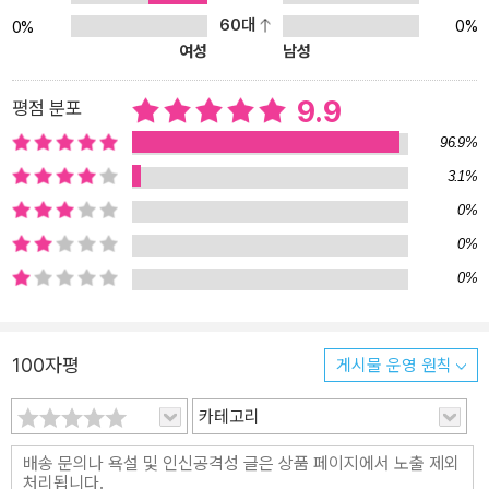
돌리는 건, 좀 너무하지 않나? 윤서와 강은이는 자연스러운 핑계를 만
60대
0%
0%
들어, 필라테스 클럽으로 옮긴 혜윤이가 걷기 클럽에 돌아오도록 한
여성
남성
다. 혜윤이를 시작으로 걷기 클럽 아이들이 품은 고민이 하나둘 드러
난다. 못하는 게 없어 보이는 재희는 최근 좋아하는 아이가 생기자, 자
9.9
평점 분포
신이 매력 없어 보일까 걱정이다. 정의로운 강은이는 친구를 도우려
96.9%
다 학교폭력을 저질렀다는 누명을 썼다고 고백한다. 10대라면 누구나
3.1%
한 번쯤 겪는 고민부터 남다른 상처까지, 걷기 클럽 아이들은 서로의
0%
이야기에 귀 기울인다. 진심으로 공감하고, 대신 화내기도 하며, 머리
를 맞댄 채 진지하게 해결법을 고민한다. 윤서조차 엄마 아빠, 상담 선
0%
생님에게도 말하지 않았던 아픔을 친구들에게 내보인다. 어른들은 으
0%
레 사춘기라 그렇다고, 자라면 해결된다고, 무엇은 옳고 그르다고 정
답을 주고 싶어한다. 하지만 어린이에게는 진심으로 공감해 줄 상대
가, 스스로 이해하고 납득하기를 기다려 주는 사람이 필요하다. 어른
100자평
게시물 운영 원칙
은 이해하지 못하는, 알고도 맡아 주지 못하는 역할을 또래들은 진지
하게 수행한다. 생활 동화부터 판타지, 스릴러까지 장르를 넘나드는
카테고리
김혜정 작가의 작품에 늘 빠지지 않는 ‘마법’이 있다면 그것은 바로
‘또래’들이다. 『열세 살의 걷기 클럽』은 그 마법이 유감없이 발휘되는