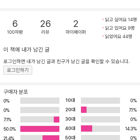
시계가 조금 느리다는 것도, 하굣길에 늘 오가는 아파트에는 혼자 집
을 찾아갈 줄 아는 강아지가 살고, 호수 공원을 한 바퀴 도는 데에 30
읽고 싶어요 14명
6
26
2
분이 걸린다는 것도 모두 걸으면서 알게 된 사실이다. 무엇보다도 혼
읽고 있어요 9명
자 할 수 있는 운동이어서 ‘걷기’를 선택한 윤서에게 생긴 가장 큰 변
100자평
리뷰
마이페이퍼
읽었어요 44명
화는 함께 걸을 친구들이 생겼다는 것이다. 오직 또래만이 할 수 있는
치유와 위로 목요일마다 두 시간씩 걷는 게 전부일 줄 알았던 클럽 활
이 책에 내가 남긴 글
동이 윤서의 일상에서 점점 더 많은 부분을 차지한다. 윤서는 자신도
로그인하면 내가 남긴 글과 친구가 남긴 글을 확인할 수 있습니다.
모르는 사이에 운동장이 아닌 교실에서, 학교에서, 학교 밖에서 걷기
로그인하기
클럽 친구들이 어떻게 지내는지를 지켜본다. 그 무렵, 원래 친하게 지
내던 아이들이 혜윤이만 빼고 채팅방을 만들었다는 걸 6학년 1반 아
이들 모두가 알게 된다. 메신저 프로필 사진이 바뀌었기 때문이다. 담
구매자 분포
임선생님이 주의를 주었지만, 대놓고 따돌리는 게 아니니 마땅한 방
10대
0%
0%
법이 없다. 하지만 윤서는 괴로워하는 혜윤이를 그냥 보아넘기지 못
20대
7.1%
0%
한다. 거창한 이유는 없다. “그래도 한 명 빼고 팔찌 맞추고, 의자 네
30대
0%
7.1%
개만 있는 곳에서 밥 먹는 건 좀 치사하지 않냐?”(54쪽) 직설적인 혜
40대
14.3%
윤이를 보면 조마조마한 마음이 들 때도 있다. 누군가는 불편해할 수
50.0%
도 있다. 하지만 무엇을 잘못했는지 알려 주지 않은 채 일방적으로 따
50대
0%
21.4%