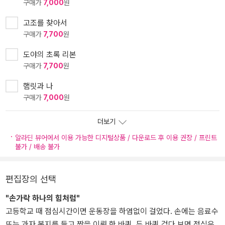
구매가
7,000
원
고조를 찾아서
구매가
7,700
원
도야의 초록 리본
구매가
7,700
원
햄릿과 나
구매가
7,000
원
더보기
알라딘 뷰어에서 이용 가능한 디지털상품 / 다운로드 후 이용 권장 / 프린트
불가 / 배송 불가
편집장의 선택
"손가락 하나의 힘처럼"
고등학교 때 점심시간이면 운동장을 하염없이 걸었다. 손에는 음료수
또는 과자 봉지를 들고 짝을 이뤄 한 바퀴, 두 바퀴 걷다 보면 점심은