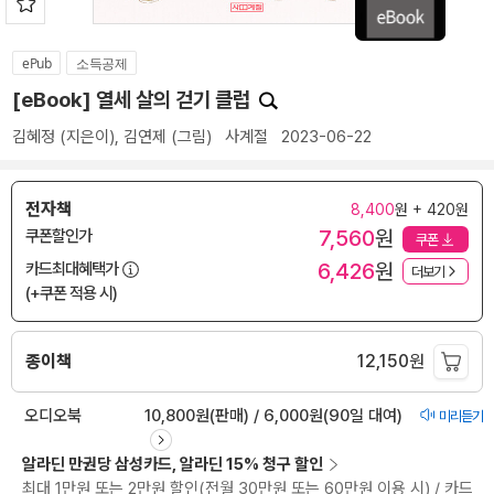
ePub
소득공제
[eBook] 열세 살의 걷기 클럽
김혜정
(지은이),
김연제
(그림)
사계절
2023-06-22
전자책
8,400
원 + 420원
7,560
원
쿠폰할인가
쿠폰
6,426
원
카드최대혜택가
더보기
(+쿠폰 적용 시)
종이책
12,150
원
오디오북
10,800원(판매) / 6,000원(90일 대여)
미리듣기
알라딘 만권당 삼성카드, 알라딘 15% 청구 할인
최대 1만원 또는 2만원 할인(전월 30만원 또는 60만원 이용 시) / 카드