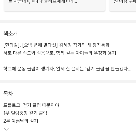
를 아는데>, <나나 올리브에게> 데...
원 이상 구
책소개
[헌터걸], [오백 년째 열다섯] 김혜정 작가의 새 창작동화
서로 다른 속도와 걸음으로, 함께 걷는 아이들의 우정과 용기
학교에 운동 클럽이 생기자, 열세 살 윤서는 ‘걷기 클럽’을 만들겠다고
고집한다. 그럴듯한 운동이 아닌 ‘걷기’ 클럽이면 아무도 가입하지 않
을 테고, 그럼 클럽 활동 시간에 혼자 있을 수 있으니까! 그런데 뜻밖
의 가입자들이 나타나, 윤서는 얼떨결에 클럽장이 된다. 친하지도 않
목차
은 윤서를 돕겠다고 가입한 오지랖쟁이 강은, 다른 클럽에서 밀려난
프롤로그: 걷기 클럽 때문이야
혜윤, 누구도 뛰는 모습을 본 적 없는 재희, 그리고 ‘걷기 클럽에 가입
1부 얼렁뚱땅 걷기 클럽
한 이유’에다 ‘혼자 할 수 있는 운동이어서’라고 적은 윤서. 성격도 말
2부 여름날의 걷기
투도 고민도 다른 걷기 클럽 아이들은 과연 함께 걸을 수 있을까?