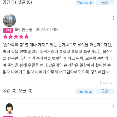
공감 (
1
)
댓글 (0)
마자 마지막장까지 숨도 쉬지 않고 읽어냈다. 네명의 아이들 이야기
에 나도 모르게 빠져들었다. 요즘 우리 아이들의 고민도 이해하게 되
고, 친구 손가락 한개의 도움으로 일어설 힘을 얻는 모습을 보면 어른
메뉴
인 나도 위로를 받는다. 전혀 어울릴것 같지 않은 너무 다른 아이들이
최선인논술
2024-01-19
만나 서로를 이해하고 친구가 되어가는 과정은 지금 이 사회에 필요
한 이야기라는 생각이 들었다. 나와 다르다거나 작은 소문에도 흔들
리는 약한 관계가 만연해진 사회에서 우리에게 진짜 필요한 것은 나
‘손가락의 힘‘ 열 개나 가지고 있는 손가락으로 무엇을 하는가? 자신,
를 믿어주는 친구다. 열세 살의 걷기클럽 친구들 이야기를 만나보자.-
밖에 것을 향해 끝없이 까딱거리며 흠잡고 흉보고 쯔쯧거리는 몰상식
책 속으로-학교에 운동 클럽이 생기고 무조건 한가지 운동 클럽에 들
을 반복한다.한 개의 손가락을 뻣뻣하게 펴고 왼쪽, 오른쪽 똑딱거리
어야하는 상황에 윤서는 아무도 가입하지 않을 것이라 예상하고 걷기
며 주변을 향해 우월을 떤다.강은이의 손가락은 일상에서 찾아볼 수
클럽을 만든다. 예상외로 선생님을 포함해 세명의 아이들이 가입을
없다.나에게도 없다.나에게 아무리 너그럽다해도 이미 강직해진 나의
하고 윤서는 클럽장이 된다.서로 다른 이유로 걷기클럽에 들어온 네
손가락은 주변인들과 딱히 다를 것이 없다.세상이 고령화되는 것이
더보기
명의 아이들 중 재희 단 한명만 운동이 목적이다.윤서를 돕겠다고 나
단지 나이 많은 자들이 점령했다는 것이 아니다.아이들이 없다.강직
공감 (
0
)
댓글 (0)
선 오지랖퍼 강은, 다른 클럽에서 밀려난 혜윤, 누구도 뛰는 모습을 본
한 손가락으로 공격만을 일삼는 어른들이 가득이다. 무의미한 일을
적 없는 재희.가입 이유가 다른 만큼 열심을 낼 이유가 없지만 어느 순
만들어 웃고 돕고 살뜰한 아이들이 점점 희미해져간다. 소수의 아이
간부터 모두 걷기에 진심이 되고, 걸으며 나누는 우정은 서로의 아픔
들은 어른들을 정화할 수없으며 오히려 손가락이 무기가 된 어른들에
메뉴
을 이해하고 치유하며 진짜 친구가 되어간다.*우리 아이들에게도 고
게 흡수되고 있다! 강은이의 따뜻한 손가락의 힘이 내 손가락에 스며