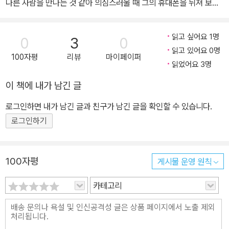
다른 사람을 만나는 것 같아 의심스러울 때 그의 휴대폰을 뒤져 보아
도 될까? 같이 길을 걷다 상대가 엉뚱한 방향으로 갈 때 손목을 잡아
내 쪽으로 이끈다면? 이러한 행동은 모두 타인의 경계를 침범한 행동
읽고 싶어요 1명
0
3
0
이다. 주변 사람과 상대에게 그 행동에 동의하는지 묻지 않았기 때문
읽고 있어요 0명
100자평
리뷰
마이페이퍼
이다. 경계는 크게 물리적 경계(신체, 공간, 소유)와 심리적 경계(언어
읽었어요 3명
적·정서적, 사생활)로 나뉜다. 신체적 경계는 모든 경계의 기초로, 몸
이 책에 내가 남긴 글
을 둘러싼 경계이다. 타인의 몸 전체는 함부로 만져서는 안 되는 영역
이다. 공간적 경계는 내 방, 내 책상 등 사적 공간을 둘러싼 경계이며,
로그인하면 내가 남긴 글과 친구가 남긴 글을 확인할 수 있습니다.
소유의 경계는 손에 잡히는 물건과 더불어 저작권, 초상권 등을 포함
로그인하기
한다. 언어적·정서적 경계는 불안이나 위협, 불쾌감이나 굴욕감을 느
끼게 하는 경우이며, 사생활의 경계는 학교 성적이라든가 연애하는
사람 유무 등 사생활을 캐묻고 간섭하는 경우이다. 이러한 경계를 넘
100자평
게시물 운영 원칙
고자 할 때는 반드시 동의 구하기 과정을 거쳐야 한다. 친밀도(낯선
카테고리
사람, 가족, 연인, 친구)와 수평적(친구, 형제자매 사이)·수직적 관계
(부모와 자녀, 회사 대표와 직원)와 상관없이 모든 사람이 서로가 서
로에게 지켜야 하는 인간관계의 기초이다. 어디까지 선을 그을지, 누