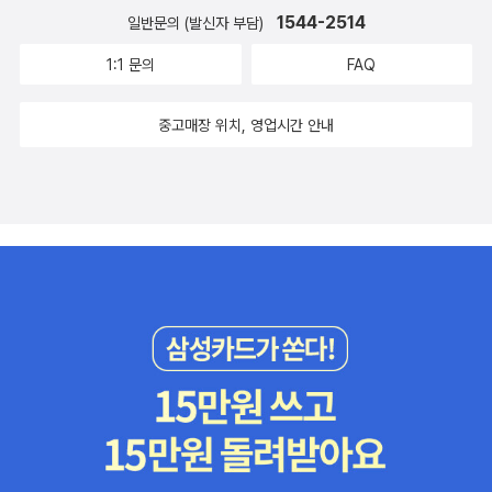
위. 내가 살고 싶은 사회는 자신을 자주 들여다보는 사람, 주변을 돌
의사를 존중해야 해요. ㅡ 23쪽 대화하는 상대가 지나치게 옆에 가까
1544-2514
가 이번 정류장에 내린다고 이야기하자 자리에 앉은 여성이 수줍은
일반문의 (발신자 부담)
아볼 줄 아는 사람, 누군가를 보살필 줄 아는 사람, 애써 힘을 보태고
이 다가왔을 때 혹은 어떤 말을 들었을 때 미묘하게 불편함을 느꼈지
미소를 보였던 장면이 왜 그리 이상했는지 알 것도 같다. '호저(산미
위로를 건네는 사람, 그런 마음과 태도를 가진 이들이 많은 종류이다.
만, ‘내가 너무 예민한가’ 하고 그 이유를 뾰족하게 이야기할 수 없던
1:1 문의
FAQ
치광이)는 날이 추워지면 체온을 유지하려고 서로 바짝 붙다가 가시
그런 문명을 만들어 나가기 위해 필요한 존중과 배려와 숙고를 생각
사람이라면 이 책에서 그 원인과 답을 찾을 수 있을 것이다. 또한 동의
에 찔려 떨어져요, 그러다 다시 추워지면 또 붙다가 찔리고요. 떨어지
중고매장 위치, 영업시간 안내
해보라고 친절하게 손잡아 주는 소중한 책이다.
와 거절, 경계 존중, 성 역할 고정 관념, 성인지 감수성 등에 관하여 종
면 춥고 다가가면 아픈 과정을 몇 번 되풀이하다 이윽고 적당한 거리
합적으로 사고하고자 하는 청소년, 학부모, 교사 모두에게 이 책은 훌
를 찾게 되어요. ', '오늘 몇 번의 동의를 구했나요?, 34쪽' 업무적 만
륭한 길잡이가 되어 줄 것이다.
남은 물론 가까운 가족 안에서도 서로의 경계와 동의 구하기가 얼마
나 중요한 것인지 느끼게 해주었다. 책에서 강조하는 '확,깨,자,매,
번'은 학급에서도 주지시켜야 할 중요한 지침이라고 생각이 들었다.
장난이었다, 선의로 한 행위라고 포장하며 자신의 비행을 감추는 못
된 아이들에게 왜 해서는 안되는 행동인지 논리적으로 설명하고 싶을
때 알려주면 좋겠다는 생각이 들었다. 이 책은 또한, 이성과의 관계
속에서 동의구하기가 성범죄 예방에도 얼마나 중요한 부분인지에 대
해 강조하고 있다. 여성의 성범죄 피해가 딸을 키우는 부모의 입장에
서 불안이 큰 요즘 매우 와닿는 부분이 많았다. 우리가 일상 생활에서
놏치고 있는 많은 부분을 책에서 설명해주고 있어 많은 사람들이 읽