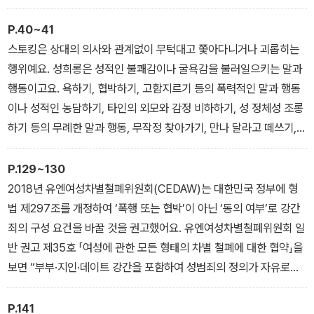
정권에는 성행위 여부 및 그 상대방을 결정할 수 있는 성적 자기 결정
권이 또한 포함”된다며 성적 자기 결정권을 인정하고 있어요.
P.40~41
스토킹은 상대의 의사와 관계없이 무턱대고 쫓아다니거나 괴롭히는
행위예요. 성희롱은 성적인 불쾌감이나 굴욕감을 불러일으키는 말과
행동이고요. 욕하기, 협박하기, 고함지르기 등의 폭력적인 말과 행동
이나 성적인 농담하기, 타인의 외모와 감정 비하하기, 성 정체성 조롱
하기 등의 무례한 말과 행동, 무작정 찾아가기, 만나 달라고 떼쓰기,
싫다는데 계속 따라다니기, 일방적·지속적으로 연락하기(전화, 문자,
SNS, 이메일 등) 등의 강요하는 말과 행동이 모두 언어적·정서적 경
P.129~130
계를 침범하는 행위예요.
2018년 유엔여성차별철폐위원회(CEDAW)는 대한민국 정부에 형
법 제297조를 개정하여 ‘폭행 또는 협박’이 아닌 ‘동의 여부’로 강간
죄의 구성 요건을 바꿀 것을 권고했어요. 유엔여성차별철폐위원회 일
반 권고 제35호 「여성에 관한 모든 형태의 차별 철폐에 대한 협약」을
보면 “부부·지인·데이트 강간을 포함하여 성범죄의 정의가 자유로운
동의의 부재에 기반을 둔 강압적인 상황을 고려한 것으로 보장하
라”라고 명시합니다.
P.141