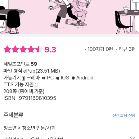
9.3
100자평 0편
리뷰 3편
세일즈포인트
59
파일 형식 ePub(23.51 MB)
가능기기
크레마
PC
IOS
Android
TTS 기능 지원
208쪽 (종이책 기준)
ISBN : 9791169810395
주제분류
신간알림 신청
청소년
>
청소년 인문/사회