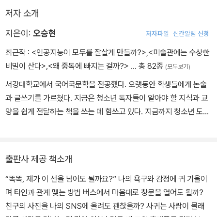
저자 소개
지은이:
오승현
저자파일
신간알림 신청
최근작 :
<인공지능이 모두를 잘살게 만들까?>
,
<미술관에는 수상한
비밀이 산다>
,
<왜 중독에 빠지는 걸까?>
… 총 82종
(모두보기)
서강대학교에서 국어국문학을 전공했다. 오랫동안 학생들에게 논술
과 글쓰기를 가르쳤다. 지금은 청소년 독자들이 알아야 할 지식과 교
양을 쉽게 전달하는 책을 쓰는 데 힘쓰고 있다. 지금까지 청소년 도서
로 『왜 중독에 빠지는 걸까?』, 『대체 왜 자꾸 꿈을 물어요?』, 『오늘
몇 번의 동의를 구했나요?』, 『인공지능 쫌 아는 10대』, 『생각의 주인
은 나』 등을 썼다, 어린이 도서로는 『미술관에는 수상한 비밀이 산
출판사 제공 책소개
다』, 『지구에 옷이 너무 많다고?』, 『세계는 왜 끝없이 싸울까?』, 『지
“똑똑, 제가 이 선을 넘어도 될까요?” 나의 욕구와 감정에 귀 기울이
금은 지구를 구할 시간』, 『차별은 세상을 병들게 해요』 등을 썼다. 『생
며 타인과 관계 맺는 방법 버스에서 마음대로 창문을 열어도 될까?
각의 주인은 나』는 중학교 국어 교과서에 실렸다.
친구의 사진을 나의 SNS에 올려도 괜찮을까? 사귀는 사람이 몰래