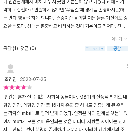
나 인간관계에서 미처 배우지 못한 어른들이 많고 배웠다고 해도 기
무반응, 어색한 미소를 짓는다면 어떻게 해석해야 할까? 이럴 때 저
다.이 수많은 관계에서 내가 미리 판단하고 결정하고 나서 행동한다
억하고 실천하고 연습하지 않으면 ‘무심결’에 경계를 존중하지 못하
자는 고민하지 말고 무조건 ‘거절’로 이해하라고 말한다. 일부 유럽 국
면 반드시 경계가 무너진다는 사실에 대해 생각하게 된다.그렇다면
는 말과 행동을 하게 되니까. 존중이란 동의할 때는 물론 거절에도 중
가는 강간죄 처벌에서 ‘No Means No(아니오라고 하면 아니오)’ 룰
동의는 몇번만 구해야 할까? 확-깨-자-매-번확실한 동의/ 깨어있을
요한 태도다. 상대를 존중하고 배려하는 것이 기본이고 먼저다. 간단
을 도입했다. 상대가 분명하게 거절 의사를 밝혔다면 모든 행동을 즉
때/자유로운 상태/ 매번/번복가능성
하지만 쉽지 않은 게 미스터리다. 이는 청소년의 성적 자기 결정권과
각 멈춰야 한다. 여기서 더 나아가 오늘날 성교육은 ‘Yes Means Ye
더보기
범죄 예방으로도 확장되니 더욱 중요하다. “유엔여성차별철폐위원
s(예라고 말해야 예)’를 강조한다. 명확하고 적극적인 동의만을 진짜
공감 (
1
)
댓글 (0)
회 일반 권고 제35호 「여성에 관한 모든 형태의 차별 철폐에 대한 협
동의로 보고, 침묵이나 머뭇거림 등은 거절로 간주해야 한다는 것이
약」을 보면 “부부·지인·데이트 강간을 포함하여 성범죄의 정의가 자
다. 동의 여부를 성폭력 판단 기준으로 삼는 것은 거스를 수 없는 세계
유로운 동의의 부재에 기반을 둔 강압적인 상황을 고려한 것으로 보
적 흐름이 되었다. 저자는 특히 연인 간 스킨십에 있어 매번 동의를 구
메뉴
장하라”라고 명시합니다.” 어른이라 할 말이 더 없이 부끄러운 시절,
하는 일은 결코 ‘지질한’ 태도가 아니며, 도리어 상대를 섬세하게 헤아
조경진
2023-07-25
명백한 악의를 가지고 혹은 의도적으로 혹은 이익 추구를 위해 타인
리는 일이라고 말한다. 스토킹, 데이트 폭력은 모두 경계 침범 행위다
을 공격 대상으로 삼아 모욕하고 죽어라 돌팔매질도 서슴지 않는 폭
좀 더 빨리 알수록 좋은 청소년 시민의 기초 교양 경계 존중과 동의 구
인간은 혼자 살 수 없는 사회적 동물이다. MBTI의 선풍적 인기로 내
력적인 사회에서 비극을 막기 위해 이른 시기부터 꼭 필요한 교육이
하기 과정은 왜 이토록 중요할까? 일상에서 경계를 침범하지 않으려
향형 인간, 외향형 인간 등 16가지 유형 중 하나로 인증받게 된 우리
다. 많은 분들이 읽었으면 좋겠다. 살던 대로 하던 대로 말하던 대로,
노력할수록 스토킹, 성추행, 성희롱, 데이트 폭력 등 성폭력을 예방할
는 각자의 mbti대로 인정 받게 되었다. 인정은 하되 관계를 맺는데 있
너무 당연하고 쉽게 우리가 동의를 구하지 않고 하는 행동을 돌아보
수 있기 때문이다. 「성폭력 생각해 보기」라는 별면에서 성적 자기 결
어서 mbti가 모든 것이 용인되는 것은 아니다. 사람들 사이에는 넘어
고, 익숙해질 때까지는 노력이 필요한 의식적인 연습이 필요한 중요
정권과 성폭력을 한층 더 깊이 다루는 이 책은 학교 현장에서는 좀처
서는 안되는 선이 분명히 존재하기 때문이다. 이러한 관계에서의 주