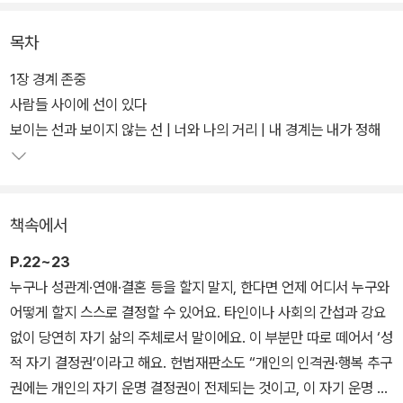
보이지 않는 경계선이 있고, 그 경계선은 사람마다 모두 다르다. 상대
가 불쾌하지 않도록 배려하는 사람은 자기 경계를 잘 지킬뿐더러 타
목차
인의 경계도 잘 지킨다. 이때 경계를 지킨다는 것은 차갑게 선을 긋고
무작정 다가오지 말라고 밀어내는 자세가 아니라, 현명한 인간관계를
1장 경계 존중
유지하는 데 꼭 필요한 거리두기이자 매너이다.
사람들 사이에 선이 있다
보이는 선과 보이지 않는 선 | 너와 나의 거리 | 내 경계는 내가 정해
이 책은 일상생활 속 관계별 사례를 비롯하여 풍부한 문학 작품과 영
화, 애니메이션, 신문 기사, 관련 통계 자료와 논문 등을 제시하며 타
인의 경계를 존중해야 하는 이유와 동의를 구하고 잘 거절하는 법 및
책속에서
그 실천법을 알려 준다. 나아가 성적 자기 결정권과 포괄적 성교육의
개념을 쉽게 정리하여 소개하며, 청소년 시기부터 이뤄지는 경계 존
P.22~23
중 교육이 성폭력을 예방하고 대처하는 데 커다란 영향을 미친다는
누구나 성관계·연애·결혼 등을 할지 말지, 한다면 언제 어디서 누구와
점을 설명한다.
어떻게 할지 스스로 결정할 수 있어요. 타인이나 사회의 간섭과 강요
없이 당연히 자기 삶의 주체로서 말이에요. 이 부분만 따로 떼어서 ‘성
적 자기 결정권’이라고 해요. 헌법재판소도 “개인의 인격권·행복 추구
권에는 개인의 자기 운명 결정권이 전제되는 것이고, 이 자기 운명 결