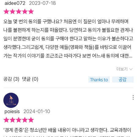
라면 평소와 다른 이상한 상황에 놓였을 때 위험을 빠르게 인지할 수
aidee072
2023-07-18
있기 때문이다. 영국과 오스트레일리아 등에서는 성교육에서 경계 존
중과 동의 교육을 강화하여 상대방의 의사를 존중하고 자기 의사를
오늘 몇 번의 동의를 구했나요? 처음엔 이 질문이 얼마나 무례하며
적극적으로 표현하는 법을 익히도록 의무화했다. 유네스코는 이를 일
나를 불편하게 하는지를 떠올렸다. 당연하고 동의가 불필요한 관계나
컬어 ‘포괄적 성교육’이라 부른다. 영국은 2020년 9월부터 성교육을
일이 분명한데 굳이 동의를 구해야 한다고 말하는 이유가 불손하다고
바꿨어요. 기존 성교육에 ‘관계 맺기’ 교육을 강화해 가르치고 있어요.
생각했다.그리고쉽게, 다양한 예들(영화와 책들)를 바탕으로 이끌어
이를 ‘관계와 성교육(RSE, Relationships and Sex Educatio
가는 작가의 이야기를 조근조근 따라가다 보면 어느새 동의에 대한
n)’이라고 부른답니다. 초등학생은 열한 살까지 ‘관계 맺기’ 수업에서
거부가 그럴 수도 있겠다는 수긍과 반드시 동의를 구해야 한다는 확
더보기
가정, 학교, 놀이터 등 생활 공간에서 자기 경계를 지키고 타인의 경계
신으로 바뀌게 된다.그렇게 고개가 끄덕여지는 지점은 많다. <선녀와
를 존중하는 법을 배워요. 중등학생은 열여섯 살까지 성적 동의를 배
공감 (
3
)
댓글 (0)
나뭇꾼>이야기를 그냥 재미있는 옛날 이야기로만 생각했다가 남성
워요. 성적 관계에서 상대방의 의사를 존중하고 자기 의사를 적극적
중심의 사고, 그리고 사생활 침해이고 재물 은익죄에 해당하며 감금
으로 표현하는 능력을 익히죠. 오스트레일리아 역시 경계 존중 교육
죄까지 게다가 결혼 목적 약취 유인죄까지 추가될 수 있다는 사실에
메뉴
(Respectful Relationships Education)과 동의 교육을 의무화했
대해 한번도 생각해 보지 않았다는 사실에 스스로 놀랐다.나의 경계
poiesis
2024-01-10
어요. 유네스코는 이런 성교육을 ‘포괄적 성교육’이라고 부르며, 「국
와 너의 경계가 만나는 지점은 수없이 많다. 그 관계는 권력, 나이, 직
제 성교육 가이드」를 발간하여 많은 나라에 이런 교육을 적극적으로
위에 따른 상하 관계이기도 하고, 같은 학교, 같은 학년과 같이 대등한
‘경계 존중’은 청소년만 배울 내용이 아니라고 생각한다. 교육과정이
권장하고 있어요. ㅡ 66-67쪽 동의하는지 물었을 때 만약 침묵이나
관계이기도 하며, 부모와 자녀, 형제자매와 같은 혈연 관계이기도 하