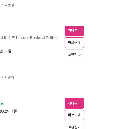
송
지역변경
장바구니
네버랜드 Picture Books 세계의 걸
바로구매
2년 12월
보관함
송
지역변경
ce
장바구니
 2002년 1월
바로구매
보관함