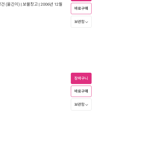
형건
(옮긴이) |
보물창고
| 2006년 12월
바로구매
보관함
장바구니
바로구매
보관함