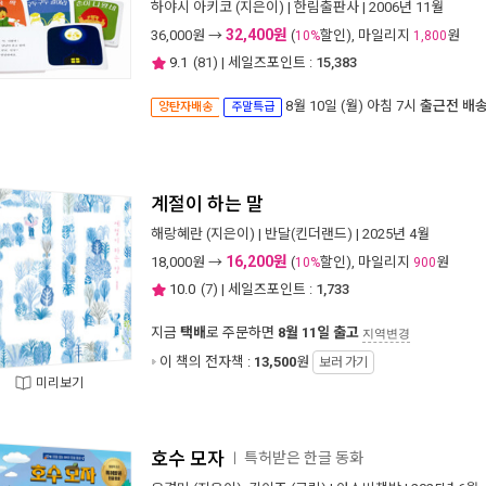
하야시 아키코
(지은이) |
한림출판사
| 2006년 11월
32,400원
36,000
원 →
(
할인), 마일리지
원
10%
1,800
9.1
(
81
) | 세일즈포인트 :
15,383
8월 10일 (월) 아침 7시
출근전 배
양탄자배송
주말특급
계절이 하는 말
해랑혜란
(지은이) |
반달(킨더랜드)
| 2025년 4월
16,200원
18,000
원 →
(
할인), 마일리지
원
10%
900
10.0
(
7
) | 세일즈포인트 :
1,733
지금
택배
로 주문하면
8월 11일 출고
지역변경
이 책의 전자책 :
13,500
원
보러 가기
미리보기
호수 모자
특허받은 한글 동화
ㅣ