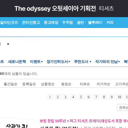
알라딘굿즈
온라인중고
중고매장
우주점
음반
블루레이
커피
서
스트
새로나온책
이벤트
정가인하도서
추천도서
작가와의 만남
북
60
개의 상품이 있습니다.
출간일순
등록일순
상품명순
평점순
리뷰순
저가격순
고가격
1
2
3
4
5
6
7
8
9
10
1
전체
보림 창립 50주년 + 머그.티셔츠.트레이(대상도서 포함 국