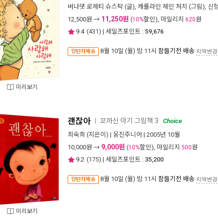
버나뎃 로제티 슈스탁
(글),
캐롤라인 제인 처치
(그림),
신
11,250원
12,500
원 →
(
할인), 마일리지
원
10%
620
9.4
(
431
) | 세일즈포인트 :
59,676
8월 10일 (월) 밤 11시
잠들기전 배송
양탄자배송
지역변경
미리보기
괜찮아
꼬까신 아기 그림책 3
ㅣ
Choice
최숙희
(지은이) |
웅진주니어
| 2005년 10월
9,000원
10,000
원 →
(
할인), 마일리지
원
10%
500
9.2
(
175
) | 세일즈포인트 :
35,200
8월 10일 (월) 밤 11시
잠들기전 배송
양탄자배송
지역변경
미리보기