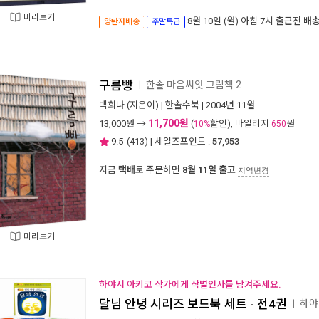
미리보기
8월 10일 (월) 아침 7시
출근전 배
양탄자배송
주말특급
구름빵
한솔 마음씨앗 그림책 2
ㅣ
백희나
(지은이) |
한솔수북
| 2004년 11월
11,700원
13,000
원 →
(
할인), 마일리지
원
10%
650
9.5
(
413
) | 세일즈포인트 :
57,953
지금
택배
로 주문하면
8월 11일 출고
지역변경
미리보기
하야시 아키코 작가에게 작별인사를 남겨주세요.
달님 안녕 시리즈 보드북 세트 - 전4권
하야
ㅣ