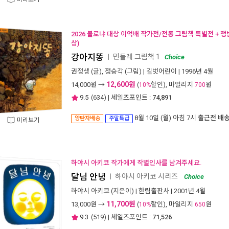
2026 볼로냐 대상 이억배 작가전/전통 그림책 특별전 + 
상)
강아지똥
민들레 그림책 1
ㅣ
Choice
권정생
(글),
정승각
(그림) |
길벗어린이
| 1996년 4월
12,600원
14,000
원 →
(
할인), 마일리지
원
10%
700
9.5
(
634
) | 세일즈포인트 :
74,891
8월 10일 (월) 아침 7시
출근전 배
양탄자배송
주말특급
미리보기
하야시 아키코 작가에게 작별인사를 남겨주세요.
달님 안녕
하야시 아키코 시리즈
ㅣ
Choice
하야시 아키코
(지은이) |
한림출판사
| 2001년 4월
11,700원
13,000
원 →
(
할인), 마일리지
원
10%
650
9.3
(
519
) | 세일즈포인트 :
71,526