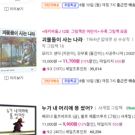
8월 10일 (월) 아침 7시
출근전 배
양탄자배송
주말특급
미리보기
<라키비움J 12호: 그림책은 어린이> 수록 그림책 모음
괴물들이 사는 나라
- 1964년 칼데콧 상 수상작
ㅣ
작 그림책 16
모리스 샌닥
(지은이),
강무홍
(옮긴이) |
시공주니어
| 200
11,700원
13,000
원 →
(
할인), 마일리지
원
10%
650
9.3
(
197
) | 세일즈포인트 :
35,014
미리보기
8월 10일 (월) 아침 7시
출근전 배
양탄자배송
주말특급
누가 내 머리에 똥 쌌어?
사계절 그림책
ㅣ
Choi
베르너 홀츠바르트
(글),
볼프 에를브루흐
(그림) |
사계절
|
9,900원
11,000
원 →
(
할인), 마일리지
원
10%
550
9.2
(
407
) | 세일즈포인트 :
60,236