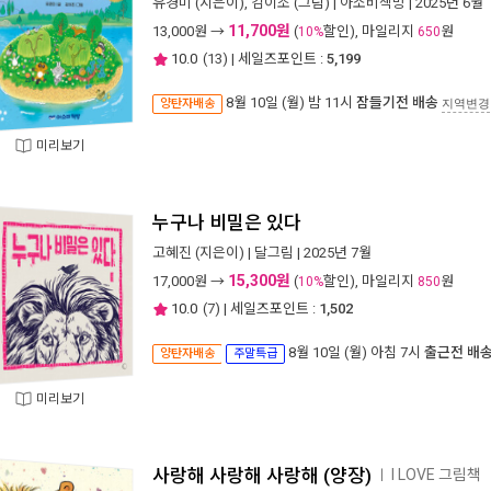
유경미
(지은이),
김이조
(그림) |
아소비책방
| 2025년 6월
11,700원
13,000
원 →
(
할인), 마일리지
원
10%
650
10.0
(
13
) | 세일즈포인트 :
5,199
8월 10일 (월) 밤 11시
잠들기전 배송
양탄자배송
지역변경
미리보기
누구나 비밀은 있다
고혜진
(지은이) |
달그림
| 2025년 7월
15,300원
17,000
원 →
(
할인), 마일리지
원
10%
850
10.0
(
7
) | 세일즈포인트 :
1,502
8월 10일 (월) 아침 7시
출근전 배
양탄자배송
주말특급
미리보기
사랑해 사랑해 사랑해 (양장)
I LOVE 그림책
ㅣ