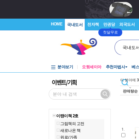
HOME
전자책
만권당
외국도서
국내도서
첫달무료
국내도
분야보기
오뒷세이아
추천마법사
베
이벤트/기획
이 분야에
3
판매량순
이땐이책 2호
그림책의 고전
1.
새로나온 책
위로/가족