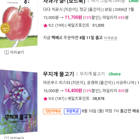
사과가 쿵! (보드북)
아기 그림책 나비잠
ㅣ
Choic
다다 히로시
(지은이),
정근
(옮긴이) |
보림
| 2006년 7월
11,700원
13,000
원 →
(
할인), 마일리지
원
10%
650
9.2
(
199
) | 세일즈포인트 :
51,035
지금
택배
로 주문하면
8월 11일 출고
지역변경
미리보기
무지개 물고기
무지개 물고기
ㅣ
Choice
마르쿠스 피스터
(지은이),
공경희
(옮긴이) |
시공주니어
| 
14,400원
16,000
원 →
(
할인), 마일리지
원
10%
800
9.0
(
187
) | 세일즈포인트 :
38,878
8월 10일 (월) 아침 7시
출근전 배
양탄자배송
주말특급
미리보기