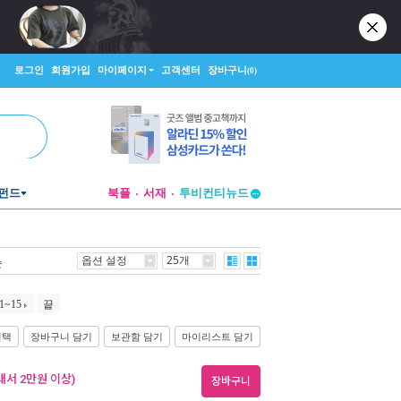
로그인
회원가입
마이페이지
고객센터
장바구니
(0)
투비컨티뉴드
펀드
북플
서재
창작플랫폼
투비컨티뉴드
옵션 설정
25개
순
1~15
끝
선택
장바구니 담기
보관함 담기
마이리스트 담기
내서 2만원 이상)
장바구니