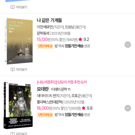
미리보기
나 같은 기계들
이언 매큐언
(지은이),
민승남
(옮긴이)
문학동네
|
2023년 08월
15,120
9.2
원 (10% 할인 / 840원)
밤 11시
잠들기전 배송
양탄자배송
변경
미리보기
[나도서점주인] 단요의 서점 추천 도서
모데란
-
미래의 문학 11
데이비드 R. 번치
(지은이),
조호근
(옮긴이)
폴라북스(현대문학)
|
2025년 02월
18,000
9.8
원 (10% 할인 / 1,000원)
밤 11시
잠들기전 배송
양탄자배송
변경
미리보기