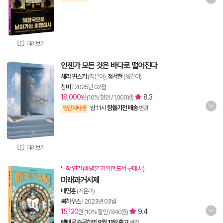
미리보기
언젠가 모든 것은 바다로 떨어진다
세라 핀스커
(지은이),
정서현
(옮긴이)
창비
|
2025년 02월
18,000
8.3
원 (10% 할인 / 1,000원)
밤 11시
잠들기전 배송
양탄자배송
변경
미리보기
납작 연필 (배명훈 기획전 도서 구매 시)
미래과거시제
배명훈
(지은이)
북하우스
|
2023년 03월
15,120
9.4
원 (10% 할인 / 840원)
택배
로 주문하면
8월 11일 출고
변경