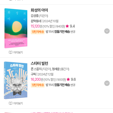
화성의 아이
김성중
(지은이)
문학동네
|
2024년 10월
15,120
9.4
원 (10% 할인 / 840원)
밤 11시
잠들기전 배송
양탄자배송
변경
미리보기
스타터 빌런
존 스칼지
(지은이),
정세윤
(옮긴이)
구픽
|
2024년 12월
16,200
9.6
원 (10% 할인 / 900원)
밤 11시
잠들기전 배송
양탄자배송
변경
미리보기