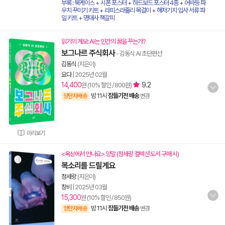
부록 : 북케이스 + 시폰 포스터 + 하드보드 포스터 4종 + 어바등 파
우치 꾸미기 키트 + 라피스라줄리 목걸이 + 해저기지 입사 서류 파
일 키트 + 명대사 책갈피
읽기의 계보: AI는 인간의 꿈을 꾸는가?
보그나르 주식회사
- 김동식 AI 초단편선
김동식
(지은이)
요다
|
2025년 02월
14,400
9.2
원 (10% 할인 / 800원)
밤 11시
잠들기전 배송
양탄자배송
변경
미리보기
<옥상에서 만나요> 양말 (정세랑 컬렉션 도서 구매 시)
목소리를 드릴게요
정세랑
(지은이)
창비
|
2025년 03월
15,300
원 (10% 할인 / 850원)
밤 11시
잠들기전 배송
양탄자배송
변경