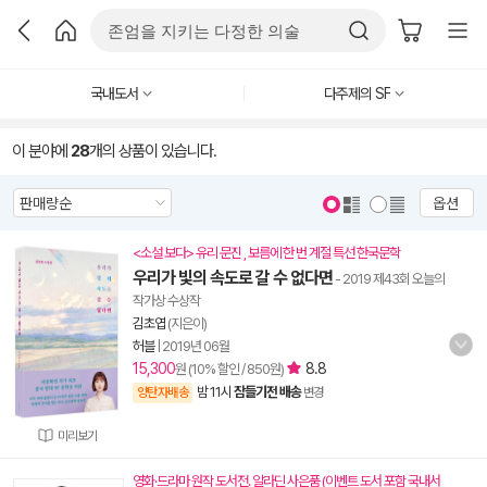
국내도서
다주제의 SF
이 분야에
28
개의 상품이 있습니다.
옵션
<소설 보다> 유리 문진 , 보름에 한 번 계절 특선 한국문학
우리가 빛의 속도로 갈 수 없다면
- 2019 제43회 오늘의
작가상 수상작
김초엽
(지은이)
허블
|
2019년 06월
15,300
8.8
원 (10% 할인 / 850원)
밤 11시
잠들기전 배송
양탄자배송
변경
미리보기
영화·드라마 원작 도서전. 알라딘 사은품 (이벤트 도서 포함 국내서