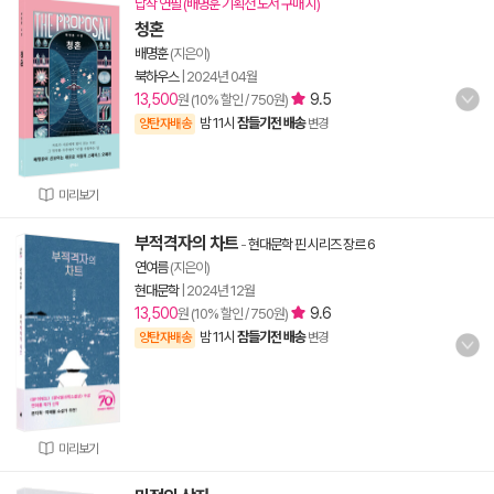
납작 연필 (배명훈 기획전 도서 구매 시)
청혼
배명훈
(지은이)
북하우스
|
2024년 04월
13,500
9.5
원 (10% 할인 / 750원)
밤 11시
잠들기전 배송
양탄자배송
변경
미리보기
부적격자의 차트
-
현대문학 핀 시리즈 장르 6
연여름
(지은이)
현대문학
|
2024년 12월
13,500
9.6
원 (10% 할인 / 750원)
밤 11시
잠들기전 배송
양탄자배송
변경
미리보기