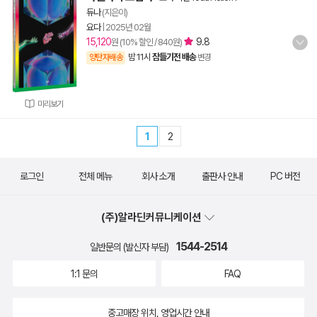
듀나
(지은이)
요다
|
2025년 02월
15,120
9.8
원 (10% 할인 / 840원)
밤 11시
잠들기전 배송
양탄자배송
변경
미리보기
1
2
로그인
전체 메뉴
회사 소개
출판사 안내
PC 버전
(주)알라딘커뮤니케이션
1544-2514
일반문의 (발신자 부담)
1:1 문의
FAQ
중고매장 위치, 영업시간 안내