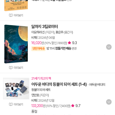
미리보기
달까지 3킬로미터
이요하라 신
(지은이),
홍은주
(옮긴이)
비채
|
2024년 06월
16,020
9.3
원 (10% 할인 / 890원)
밤 11시
잠들기전 배송
양탄자배송
변경
미리보기
21세기 최고의 책
어두운 바다의 등불이 되어 세트 (1-4)
-
어두운 바다의
등불이 되어 세트
연산호
(지은이)
비채
|
2024년 12월
미리보기
133,200
9.7
원 (10% 할인 / 7,400원)
품절