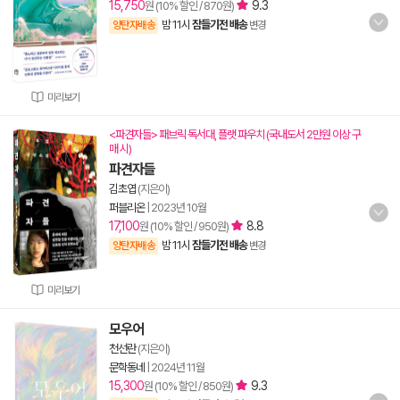
15,750
9.3
원 (10% 할인 / 870원)
밤 11시
잠들기전 배송
양탄자배송
변경
미리보기
<파견자들> 패브릭 독서대, 플랫 파우치 (국내도서 2만원 이상 구
매 시)
파견자들
김초엽
(지은이)
퍼블리온
|
2023년 10월
17,100
8.8
원 (10% 할인 / 950원)
밤 11시
잠들기전 배송
양탄자배송
변경
미리보기
모우어
천선란
(지은이)
문학동네
|
2024년 11월
15,300
9.3
원 (10% 할인 / 850원)