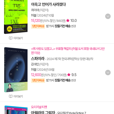
이윽고 언어가 사라졌다
최이아
(지은이)
허블
|
2024년 10월
15,120
10.0
원 (10% 할인 / 840원)
밤 11시
잠들기전 배송
양탄자배송
변경
미리보기
<뭐 사랑도 있겠고...> 우표형 책갈피 (허블 도서 포함 국내도서 2만
원 이상)
스파이라
- 2024 제7회 한국과학문학상 장편 대상작
김아인
(지은이)
허블
|
2024년 09월
12,600
9.5
원 (10% 할인 / 700원)
밤 11시
잠들기전 배송
양탄자배송
변경
미리보기
오리지널 티켓
아퀼라의 그림자
-
요다 픽션 Yoda Fiction 7