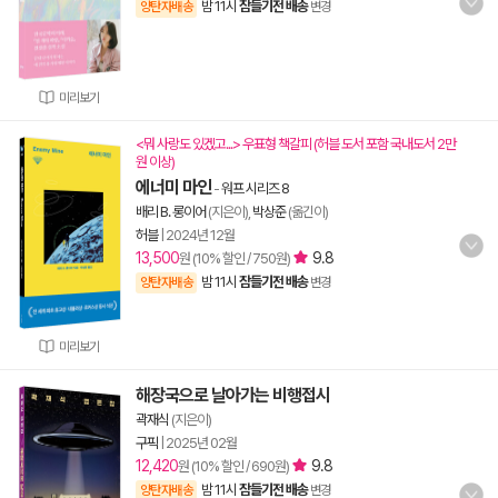
밤 11시
잠들기전 배송
양탄자배송
변경
미리보기
<뭐 사랑도 있겠고...> 우표형 책갈피 (허블 도서 포함 국내도서 2만
원 이상)
에너미 마인
-
워프 시리즈 8
배리 B. 롱이어
(지은이),
박상준
(옮긴이)
허블
|
2024년 12월
13,500
9.8
원 (10% 할인 / 750원)
밤 11시
잠들기전 배송
양탄자배송
변경
미리보기
해장국으로 날아가는 비행접시
곽재식
(지은이)
구픽
|
2025년 02월
12,420
9.8
원 (10% 할인 / 690원)
밤 11시
잠들기전 배송
양탄자배송
변경