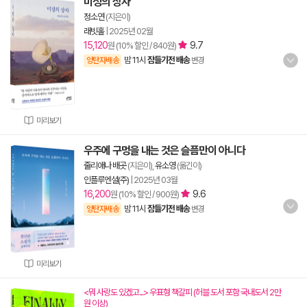
미정의 상자
정소연
(지은이)
래빗홀
|
2025년 02월
15,120
9.7
원 (10% 할인 / 840원)
밤 11시
잠들기전 배송
양탄자배송
변경
미리보기
우주에 구멍을 내는 것은 슬픔만이 아니다
줄리애나 배곳
(지은이),
유소영
(옮긴이)
인플루엔셜(주)
|
2025년 03월
16,200
9.6
원 (10% 할인 / 900원)
밤 11시
잠들기전 배송
양탄자배송
변경
미리보기
<뭐 사랑도 있겠고...> 우표형 책갈피 (허블 도서 포함 국내도서 2만
원 이상)