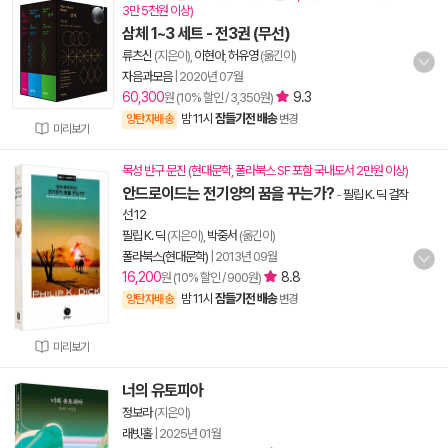
3만 5천원 이상)
삼체 1~3 세트 - 전3권 (무선)
류츠신
(지은이),
이현아
,
허유영
(옮긴이)
자음과모음
|
2020년 07월
60,300
9.3
원 (10% 할인 / 3,350원)
밤 11시
잠들기전 배송
양탄자배송
변경
미리보기
목성 반구 문진 (현대문학, 폴라북스 SF 포함 국내도서 2만원 이상)
안드로이드는 전기양의 꿈을 꾸는가?
-
필립 K. 딕 걸작
선 12
필립 K. 딕
(지은이),
박중서
(옮긴이)
폴라북스(현대문학)
|
2013년 09월
16,200
8.8
원 (10% 할인 / 900원)
밤 11시
잠들기전 배송
양탄자배송
변경
미리보기
너의 유토피아
정보라
(지은이)
래빗홀
|
2025년 01월