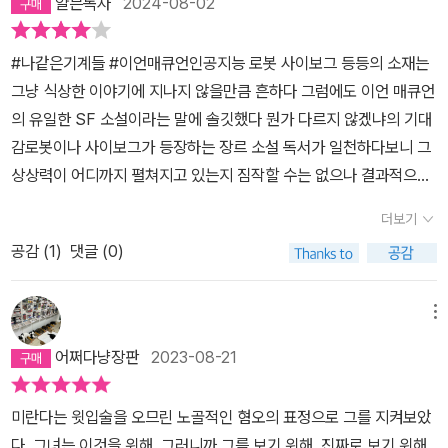
얄븐독자
2024-08-02
다. 무균 공장에서 조립된 손이 더러워져야 했다. 인간의 도덕 차원에
서 존재한다는 건 몸과 목소리, 행동양식, 기억과 욕망을 갖고서 현실
#나같은기계들 #이언매큐언인공지능 로봇 사이보그 등등의 소재는
을 체험하고 고통을 느끼는 것이었다. _본문에서 친구도, 과거도, 미
그냥 식상한 이야기에 지나지 않을만큼 흔하다 그럼에도 이언 매큐언
래에 대한 의식도 없이 깨어난 인류 최초의 인조인간 아담, 모든 과거
의 유일한 SF 소설이라는 말에 솔깃했다 뭔가 다르지 않겠냐의 기대
를 뒤로한 채 그와 함께 새로운 미래를 만들어나갈 수 있으리라 기대
감로봇이나 사이보그가 등장하는 장르 소설 독서가 일천하다보니 그
했던 찰리와 미란다는 과연 어떤 결말을 맞이할까. “감정의 문제, 최
상상력이 어디까지 펼쳐지고 있는지 짐작할 수는 없으나 결과적으로
첨단 과학, 철학적 고찰, 사회 현안에 대한 생생한 관찰을 아우르는 통
막연히 생각하던 내 생각의 한계를 넘어서는 읽기가 되어 흡족하다
찰력이 돋보이는”(<선데이 타임스>) 이 작품을 통해 이언 매큐언은
더보기
이런류의 독서 경험이 많은 이들이 보기엔 싱거울지 어떨지 모르겠지
인류가 머지않아 마주하게 될 미래에 대해 엄중한 경고를 보내는 듯
공감 (
1
)
댓글 (0)
만은여튼소설에 등장하는 아담(또는 이브) 같은 로봇이 하나쯤 내 곁
하다.
에 있어서 내가 컨트롤 가능한 말벗이 있어도 좋겠다는 생각이 들다
가도 로봇이 스스로 학습을 통해 나보다 더 뛰어난 지적 능력을 갖게
메뉴
되고 내 말을 거스를 수도 있거나 스스로 죽기도 하며 내가 너무 로봇
어쩌다냥장판
2023-08-21
에 감정 이입을 하여 집착하게 되면 그땐 또 어쩌나 싶기도 해서 결국
그 대상이 사람이든 로봇이든 그게 중요한건가 그런 생각도...소설의
미란다는 윗입술을 오므린 노골적인 혐오의 표정으로 그를 지켜보았
배경은 아르헨티나와 포클랜드 제도 전쟁을 하던 당시의 영국이지만
다. 그녀는 이것을 위해, 그러니까 그를 보기 위해, 진짜로 보기 위해