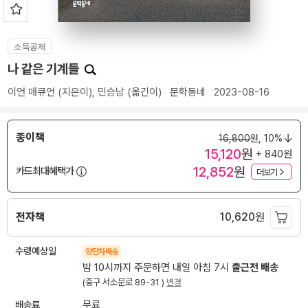
소득공제
나 같은 기계들
이언 매큐언
(지은이),
민승남
(옮긴이)
문학동네
2023-08-16
종이책
16,800
원,
10%
15,120
원
+ 840원
12,852
원
카드최대혜택가
더보기
전자책
10,620
원
수령예상일
양탄자배송
밤 10시까지 주문하면 내일 아침 7시
출근전 배송
(중구 서소문로 89-31 )
변경
배송료
무료