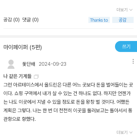
쿠를 짓고 자신을 구입한 구매자가 시스템 리셋을 하려할 때 거부하
은 오후에 부엌에 들어갔더니 아담이 명상에 잠겨 있다가 시선을 들
더보기
기도 하며 셰익스피어를 읽고 흥분하기도 한다인간과 로봇이 수직 관
고 피렌체, 로마,베네치아의 교회와 거기 걸린 모든 그림을 숙지했다
계가 아니라 수평 관계라고 인식하며 로봇 자신은 살아 있는 생명이
공감 (
0
)
댓글 (0)
고 말했다. 그는 자신의 견해를 형성해가고 있었다. 바로크가 특히 그
라 결론 내리기에 이른다이것은 주인공이 구입한 아담의 특징일 수도
를 매료시켰다. 그는 아르테미시아 젠틸레스키를 매우 높이평가하면
있다로봇 이름을 아담과 이브로 지은것은 작가의 너무 편안한 설정이
서 내게 그 이유를 설명하고 싶어했다. 최근에 필립라킨의 시도 읽었
아닌가 싶은데 로봇 아담과 이브를 인간으로 대입해 창조론적 시각으
쓰기
마이페이퍼 (5편)
다고 했다.- P300'찰리, 나는 그 평범한 목소리와 무신적 초월의 순
로 본다면 로봇 아담이 보여주는 모습은 결국 인간이 신에게 보여준
간이대단히 귀중하게 여겨집니다!'내가 무슨 말을 하겠는가? 아담
모습과 다를게 없다 싶고 작가 역시 그 점을 어필하고 싶은게 아닐까
돛단배
2024-09-23
메뉴
의 열성이 지루할 때도 있었다. 또다시 무의미한 공원 산책을 마치
했다소설상에서 인간은 인간 같은 로봇을 프로그래밍 하고자 하지만
고 돌아온 참이던 나는고개를 끄덕이고 부엌을 떠났다. 내 마음
나 같은 기계들
실패로 보인다 다수의 아담과 이브들이 자살을 하는데 그 원인으로
은 텅 비고 그의 마음은 채워지고 있었다.- P301
그런 아르테미스에서 올드린은 다른 어느 곳보다 돈을 벌어들이는 곳
짐작 되는것은 프로그래밍된 인공지능으로는 인간의 비합리성을 이
이다. 쇼핑 구역에서 내가 살 수 있는 건 하나도 없다. 하지만 언젠가
해하지 못하면서 오는 절망감이 그들을 자살로 이끄는 것으로 보인다
는 나도 이곳에서 지낼 수 있을 정도로 돈을 왕창 벌 것이다. 어쨌든
인간이 생각하는 죄와 벌 그리고 용서와 같은 개념은 인공지능의 딥
계획은 그렇다. 나는 한 번 더 천천히 이곳을 둘러보고는 돌아서서 통
러닝으로는 불가능 하며 로봇은 수학적 판단으로 죄와 벌을 구분하는
관항으로 향했다.
것으로 보인다우리는 심심찮게 인공지능이 우선 도입 되어야 하는 분
야가 판사로 상징되는 법조계라고 농반진반으로 이야기하지만 소설
더보기