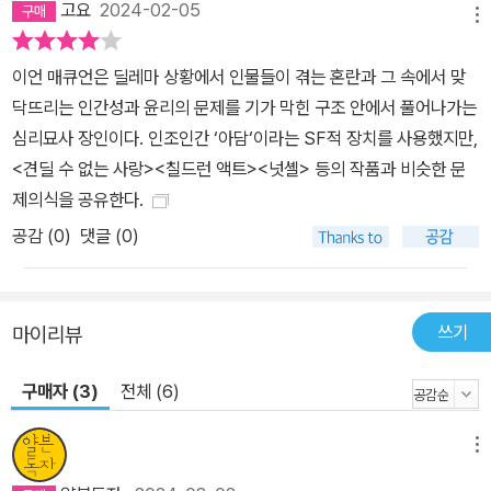
고요
2024-02-05
의 천재성에 대한 찬사’로 등장한 인조인간과 그를 마주한 인간의 갈
메뉴
등을 통해 매큐언은 다시 한번 인간의 본성과 현대사회의 모순에 대
이언 매큐언은 딜레마 상황에서 인물들이 겪는 혼란과 그 속에서 맞
해 묵직한 질문을 던진다. 셰익스피어의 전작과 관련 연구를 순식간
닥뜨리는 인간성과 윤리의 문제를 기가 막힌 구조 안에서 풀어나가는
에 파악하고 직접 시를 짓기도 하는 아담은 스스로 확고한 자아가 있
심리묘사 장인이다. 인조인간 ‘아담‘이라는 SF적 장치를 사용했지만,
다고 믿으며 특별한 관계를 맺은 상대에게 사랑을 느낄 뿐 아니라 그
<견딜 수 없는 사랑><칠드런 액트><넛셸> 등의 작품과 비슷한 문
감정이 부정당하면 모욕감을 느낀다. 고작해야 값비싼 새 장난감을
제의식을 공유한다.
기대했던 찰리는 외양은 물론 내면까지 인간과 흡사한 아담을 보며
공감 (
0
)
댓글 (0)
거대한 의문에 봉착한다. 우리를 이들 기계와 구별되는 인간으로 만
드는 것은 무엇인가. 어떤 의미에서는 인간보다 우월한 이들을 동등
한 존재로 인정하지 않을 자격이 과연 우리에게 있는가. 심지어 모든
것을 합리적이고 명료하게 판단하는 이들은 결함으로 가득한 인간과
쓰기
마이리뷰
사회의 단면을 적나라하게 드러낸다. 과학기술을 비롯한 모든 분야에
구매자 (3)
전체 (6)
서 거둔 눈부신 성취에도 불구하고 가난과 기후, 국제분쟁 등 수많은
문제를 해결하지 못한 인간사회에 던져진 인조인간들은 딜레마를 해
결하지 못한 채 속속 스스로의 시스템을 파괴하기에 이른다. 인조인
메뉴
간은 불완전하고 타락한 우리에게 내려와 세상과 부대끼며 살아야 했