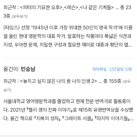
최근작 :
<피터의 기묘한 오후>
,
<레슨>
,
<나 같은 기계들>
… 총 23
3종
(모두보기)
〈타임스〉 선정 ‘1945년 이후 가장 위대한 50인의 영국 작가’에 이름
을 올린 현대 영문학의 대표 작가. 발표하는 작품마다 폭넓은 식견과
지성, 우아한 문체, 치밀한 구성과 절묘한 재미로 대중과 평단의 열렬
한 지지를 받았다. 1948년 영국 서리 지방 올더숏에서 태어나 군인
이었던 아버지를 따라 싱가포르와 독일, 리비아 등 여러 나라를 돌아
옮긴이:
민승남
저자파일
신간알림 신청
다니며 자랐다. 1970년 서식스대학교 영문학부를 졸업한 후 이스트
앵글리아대학교에서 문학 석사학위를 받았고, 소설가 맬컴 브래드버
최근작 :
<놓치고 싶지 않은 나의 꿈 나의 인생 2>
… 총 155종
(모두
리의 지도하에 소설 창작을 공부했다. 1975년 소설집 『첫 사랑 마지
보기)
막 의식』으로 데뷔했고 이 책으로 서머싯 몸 상을 수상했다. 1992년
서울대학교 영어영문학과를 졸업하고 현재 전문 번역가로 활동중이
『검은 개』를 발표해 『위험한 이방인』에 이어 두번째로 부커상 최종
다. 2021년 『켈리 갱의 진짜 이야기』로 제15회 유영번역상을 수상했
후보에 올랐고, 1998년 『암스테르담』으로 부커상을 수상했다. 이어
다. 옮긴 책으로 『지복의 성자』 『그레이트 서클』 『마지막 이야기들』
세계적인 베스트셀러 『속죄』로 LA 타임스 도서상, 전미도서비평가협
『북과 남』 『시핑 뉴스』 『레슨』 『나 같은 기계들』 『넛셸』 『솔라』 『데어
회상 등을 수상했으며, 이 작품을 원작으로 영화 〈어톤먼트〉가 제작되
데어』 『바퀴벌레』 『스위트 투스』 『사실들』 『빌리 린의 전쟁 같은 휴