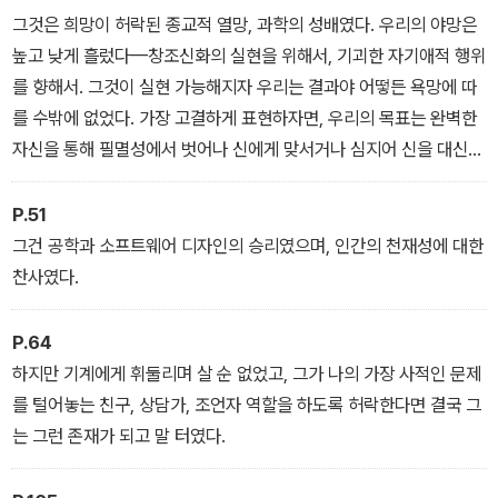
요리법까지 제안하며 동작에도 전혀 어색함이 없는 아담의 모습에 찰
그것은 희망이 허락된 종교적 열망, 과학의 성배였다. 우리의 야망은
리는 호기심과 동시에 두려움을 느낀다.
높고 낮게 흘렀다—창조신화의 실현을 위해서, 기괴한 자기애적 행위
를 향해서. 그것이 실현 가능해지자 우리는 결과야 어떻든 욕망에 따
를 수밖에 없었다. 가장 고결하게 표현하자면, 우리의 목표는 완벽한
자신을 통해 필멸성에서 벗어나 신에게 맞서거나 심지어 신을 대신하
는 것이었다. 보다 실용적으로 보자면, 우리는 개선된 형태의 더 현대
적인 자신을 고안하여 발명의 기쁨, 지배의 전율을 만끽할 작정이었
P.51
다.
그건 공학과 소프트웨어 디자인의 승리였으며, 인간의 천재성에 대한
찬사였다.
P.64
하지만 기계에게 휘둘리며 살 순 없었고, 그가 나의 가장 사적인 문제
를 털어놓는 친구, 상담가, 조언자 역할을 하도록 허락한다면 결국 그
는 그런 존재가 되고 말 터였다.