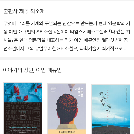
어 큰 사랑을 받았다. 2007년 『체실 비치에서』를 발표해 다시 한번
가』 『그해 봄의 불확실성』 『별의 시간』 『빨강의 자서전』 『한낮의 우
부커상 최종 후보에 올랐으며 브리티시 북 어워드 올해의 도서상과
출판사 제공 책소개
울』 『기러기』 『밤으로의 긴 여로』 『인도로 가는 길』 등이 있다.
작가상을 받았다. 2022년 발표한 자전적 소설 『레슨』으로 새로운 문
무엇이 우리를 기계와 구별되는 인간으로 만드는가 현대 영문학의 거
학적 전환점에 들어섰다는 찬사를 받았다. 그 밖의 작품으로 『이노센
장 이언 매큐언의 SF 소설 <선데이 타임스> 베스트셀러 『나 같은 기
트』 『견딜 수 없는 사랑』 『토요일』 『솔라』 『칠드런 액트』 『넛셸』 『나
계들』은 현대 영문학을 대표하는 작가 이언 매큐언의 열다섯번째 장
같은 기계들』 『바퀴벌레』 등이 있으며, 다수의 작품이 영화화되었다.
편소설이자 그의 유일무이한 SF 소설로, 과학기술이 획기적으로 발
1983년 왕립 문학회 회원으로 선출되었고, 2000년 영국 왕실로부
전한 가상의 과거를 배경으로 인류 최초의 인조인간을 손에 넣은 청
터 커맨더 작위를 받았으며, 2011년 예루살렘상을 수상했다. 2020
년의 이야기를 통해 인공지능시대의 윤리를 집요하게 묻는 작품이다.
년 괴테문화원이 수여하는 괴테 메달을 받았다.
이야기의 장인, 이언 매큐언
이언 매큐언은 언제나 현실사회에 예민한 안테나를 세운 채 현재진행
형의 질문을 던지는 작가다. 1998년 부커상 수상작인 『암스테르담』
은 안락사 문제를, 9·11 테러와 이라크전쟁의 여파로 국제사회가 떠
들썩하던 2004년 발표한 『토요일』은 전쟁과 테러를 다뤘고, 브렉시
트 직후 발표한 『바퀴벌레』는 폐쇄적인 영국의 정치와 사회를 신랄하
게 풍자했으며, 열한번째 장편소설 『솔라』에서는 온난화라는 전 지구
적인 위기를 블랙유머로 담아냈다. 『나 같은 기계들』에서 그가 선택
한 것은 챗GPT를 비롯해 우리의 삶 곳곳에 빠르게 스며들고 있는 인