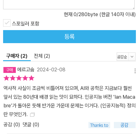
되었다고. 그녀와 함께 자신의 성격을 디자인한 것은 찰리였으니 이
현재
0
/280byte (한글 140자 이내)
런 감정을 품게 된 것은 다 찰리의 책임이라고. 무엇이 우리를 기계와
스포일러 포함
구별되는 인간으로 만드는가 인공지능시대의 윤리를 집요하게 묻는
대가의 야심작 이 작품에서 매큐언은 정치와 사회의 크고 작은 역사
등록
를 다시 쓰며 특유의 리얼리즘과 상상력을 절묘하게 결합했다. 현실
에서와 달리 영국은 포클랜드전쟁에서 패하고 대처 정부의 지지도가
구매자 (2)
전체 (2)
급격히 하락한다. 존 F. 케네디는 댈러스에서 암살당할 위기를 넘기
고, 존 레넌 역시 사망하지 않고 12년 만에 재결합한 비틀스가 새 앨
에르고숨
2024-02-08
메뉴
범을 발표한다. 무엇보다 돋보이는 것은 현실의 21세기보다 훨씬 앞
선 과학기술로, 그 배경에는 컴퓨터공학과 정보공학의 이론적 토대를
역사적 사실이 조금씩 비틀어져 있으며, AI와 공학은 지금보다 훨씬
마련한 앨런 튜링이 있다. 실제로는 동성애를 법으로 금지하던 1950
앞서 있는 80년대 배경 읽는 맛이 묘하다. 인공지능 버전 ‘Ian Maca
년대에 외설 혐의로 고발되어 자살한 것과 달리 소설 속 그는 연구를
bre’가 돌아온 듯해 반가운 가운데 문제는 이거다. (인공지능적) 정의
계속해나가며 인공지능 분야의 혁신을 이끌고, 그 결과 인류 최초의
란 무엇인가.
고도로 발전된 인조인간이 상용화되어 찰리의 집 앞까지 당도한다.
공감 (
0
)
댓글 (0)
그렇게 창조주의 역할을 자처한 인간들은 과연 이 피조물을 받아들일
준비가 되어 있었을까. ‘공학과 소프트웨어 디자인의 승리’이자 ‘인간