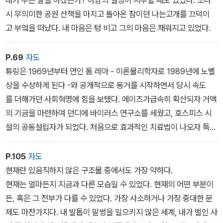
내가 무슨 말을 하겠는가? 아담의 열성이 지루할 때도 있었다. 또다
게 그 이유를 설명하고 싶어했다. 최근에 필립라킨의 시도 읽었다
시 무의미한 공원 산책을 마치고 돌아온 참이던 나는고개를 끄덕이
고 했다.
고 부엌을 떠났다. 내 마음은 텅 비고 그의 마음은 채워지고 있었다.
P.69
자도
튜링은 1969년부터 연인 톰 레아 - 이론물리학자로 1989년에 노벨
상을 수상하게 된다 -와 공개적으로 동거를 시작하면서 당시 속도
를 더해가던 사회혁명에 힘을 보탰다. 에이즈가급속히 확산되자 거액
의 기금을 마련하여 던디에 바이러스 연구소를 세웠고, 호스피스 시
설의 공동설립자가 되었다. 처음으로 효과적인 치료법이 나오자 특
히 아프리카에서 특허기간을 단축하고 가격을 낮추기 위한 운동을 펼
쳤다. 1972년부터자신의 사업을 운영한 허사비스와도 협업을 이어
P.105
자도
갔다. 대중의참여에 점차 인내심을 잃어가던 튜링은 ˝나의 움츠린 시
현재란 있음직하지 않은 구조물 중에서도 가장 약하다.
간에˝연구에 집중하고 싶다고 밝혔다. 그의 과거에는 오랜 샌프란시
현재는 얼마든지 지금과 다른 모습일 수 있었다. 현재의 어떤 부분이
스코 체류, 카터 대통령이 하사한 자유훈장과 연회, 과학기금에 대
든, 혹은 그 전부가 다를 수 있었다. 가장 사소하거나 가장 중대한 문
한 논의를 위해 총리 별장에서 가진 대처 총리와의 오찬, 아마존 보호
제도 마찬가지다. 내 발톱이 말썽을 일으키지 않은 세계, 내가 벌인 사