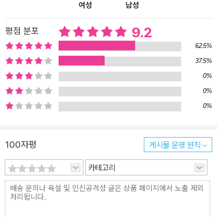
여성
남성
정보를 찾아 흘리는 아담의 말에 불안감은 커져만 간다. 그리고 두 사
람이 정치적 견해 차이로 논쟁을 벌인 어느 날 미란다는 보란듯이 아
9.2
평점 분포
담과 잠자리를 갖는다. 배신감에 휩싸인 찰리가 아담에게 얻은 단편
62.5%
적인 정보로 미란다를 추궁하자 그녀는 몇 년 전 휘말린 모종의 사건
37.5%
으로 인해 살해 위협을 받고 있음을 털어놓는다. 사건의 구체적인 전
0%
모는커녕 미란다가 피해자인지 가해자인지도 알아내지 못한 찰리는
그녀를 어디까지 믿을 수 있을지 몰라 초조해한다. 그때 마크라는 어
0%
린 소년이 그들을 찾아온다. 얼마 전 공원에서 아이가 부모에게 폭력
0%
을 당할 때 찰리가 끼어들어 말린 적이 있는데, 그 부모가 ‘당신이 아
이를 키우고 싶다면 그렇게 하라’는 내용의 쪽지를 들려 보낸 것이다.
100자평
게시물 운영 원칙
언제나 윤리적이고 이성적인 판단을 하도록 설계된 아담은 이대로 마
크를 보호할 경우 유괴에 해당하니 관계당국에 연락을 해야 한다고
카테고리
주장하지만 한눈에 아이에게 빠져버린 미란다는 거세게 반발한다. 결
국 아담의 신고로 사회복지사가 아이를 데려가고, 미란다는 자신의
과거를 누설한데다 아이까지 빼앗아간 아담을 원망하게 된다. 그때
찰리는 아담에게서 놀라운 고백을 듣는다. 자기가 미란다를 사랑하게