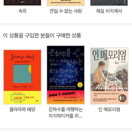
공지능이다. 이 주제를 위해 매큐언은 굵직한 역사적 사실들을 조금
속죄
견딜 수 없는 사랑
체실 비치에서
씩 비틀었고, 그 결과 소설 속 세계에서는 정보공학의 선구자 앨런 튜
링이 노년이 될 때까지 살아남아 과학기술의 발전을 이끈 덕분에 19
80년대 초 완벽에 가까운 인조인간 아담이 탄생한다. 이제 막 세상
이 상품을 구입한 분들이 구매한 상품
밖으로 나온 아담과 그를 구매한 청년 찰리, 찰리의 연인 미란다가 마
주하는 철학적, 윤리적 딜레마를 담아낸 이 이야기는 여지없이 열렬
한 반응과 함께 출간 직후 베스트셀러에 올랐고, 기술 발전의 최전선
에서 ‘인간이란 무엇인가’라는 근본적인 질문을 한층 더 깊이 파고든
대가의 야심작에 평단 역시 “이언 매큐언이 스토리텔링의 장인임을
다시 한번 확인해주는 작품”(<가디언>) “위험을 무릅쓰고 성공을 거
둔 진정한 역작”(<선데이 타임스>) 등의 찬사를 보냈다. “우리 인간
들처럼 복잡하고 결점도 많으면서 경이로운 인조인간을 만들어내는
건 대단히 요원한 일이지만 우리는 이미 그 광대한 바다 가까이에 이
클라라와 태양
은하수를 여행하는
인 메모리엄
르렀고, 이제 중요한 결정들을 내릴 때가 되었다.” _이언 매큐언 인류
히치하이커를 위한
최초의 인조인간 아담 친구도, 과거도, 미래에 대한 의식도 없이 깨어
안내서 1
난 그가 말했다 나의 연인을 사랑하게 되었다고 1982년 런던. 작고