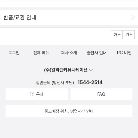
담의 입에서 나온 단어에 의해 그가 어떻게 할 것인지 이미 결론이 나
점이 찍힌 것이리라. 작가가 소설 속에서 지어낸 상황이고 허구인 줄
다.
있었다.아담은 인간이 아니니까. 인간과는 다른 존재임을 스스로 천
아는데도 빠져 든다. 만일 나와 같은 인조인간이 만들어진다면 나를
반품/교환 안내
명했으니까.유한한 존재인 인간과 다른 존재임을 그가 인식하고 있음
복제한 것과 다름이 없지 않을까, 그로 인해 복잡하고 끔찍한 일들을
을 보여주는 시.누가 인간이고, 누가 기계인가.나 같은 기계들.
분명 겪게 되리라고 잠시 생각해 본다. 소설이어서 참 다행이다.
로그인
전체 메뉴
회사 소개
출판사 안내
PC 버전
(주)알라딘커뮤니케이션
1544-2514
일반문의 (발신자 부담)
1:1 문의
FAQ
중고매장 위치, 영업시간 안내