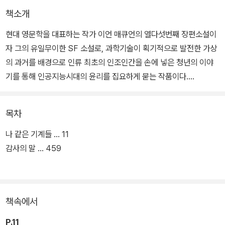
책소개
현대 영문학을 대표하는 작가 이언 매큐언의 열다섯번째 장편소설이
자 그의 유일무이한 SF 소설로, 과학기술이 획기적으로 발전한 가상
의 과거를 배경으로 인류 최초의 인조인간을 손에 넣은 청년의 이야
기를 통해 인공지능시대의 윤리를 집요하게 묻는 작품이다.
1982년 런던. 작고 허름한 아파트에서 주식과 외환 거래로 생계를 유
목차
지하며 되는대로 살아가던 청년 찰리는 어머니의 유산으로 목돈을 손
에 쥐자 때마침 시장에 출하된 인류 최초의 인조인간 아담을 구매한
나 같은 기계들 … 11
다. 아담은 피는 흐르지 않지만 심장이 뛰고 따뜻한 체온을 유지하며
감사의 말 … 459
피부도 매끄러워 얼핏 보면 인간과 구분이 어려울 만큼 완성도가 높
다.
책속에서
목소리 또한 내장 스피커가 아닌 호흡, 혀, 치아, 입천장을 이용해 내
고 섹스도 가능하다. 작동을 시작한 뒤 제 알몸을 가릴 옷을 요구하고
P.11