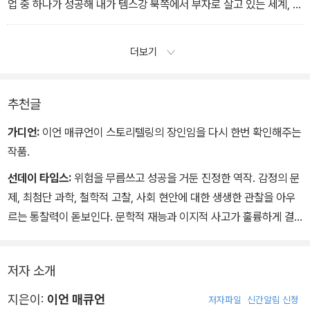
를 호소하기 위한 브라질 대통령과의 만찬이있었다. 그는 오랜 세
업 중 하나가 성공해 내가 템스강 북쪽에서 부자로 살고 있는 세계, 셰
월 컴퓨터 혁명의 얼굴, 새 유전학의 목소리로 살아왔고 거의 스티
익스피어가 어릴 때 죽어서 아무도 그를 그리워하지 않고, 미국이 완
븐 호킹만큼 유명했다.
벽한 실험을 거친 원자폭탄을 일본의 한 도시에 떨어뜨리겠다는 결정
더보기
을 내린 세계, 포클랜드제도 기동대가 출정하지 않았거나 승리해
서 돌아와 온 나라가 애도하지 않는 세계, 아담이 먼 미래의 조립품
인 세계, 육천육백만 년 전 지구가 운석과 충돌하기 전에 몇 분 더회전
추천글
하여 유카탄반도의 햇빛을 차단한 고운 석고 모래가 생기지 않아
가디언:
이언 매큐언이 스토리텔링의 장인임을 다시 한번 확인해주는
서 공룡이 멸종하지 않고 영리한 유인원을 포함한 포유류에게 미래
작품.
를 내주지 않은 세계, 그런 세계들을 떠올리는건 얼마나 쉬운가.
선데이 타임스:
위험을 무릅쓰고 성공을 거둔 진정한 역작. 감정의 문
제, 최첨단 과학, 철학적 고찰, 사회 현안에 대한 생생한 관찰을 아우
르는 통찰력이 돋보인다. 문학적 재능과 이지적 사고가 훌륭하게 결
합된 고도의 퍼포먼스.
저자 소개
지은이:
이언 매큐언
저자파일
신간알림 신청