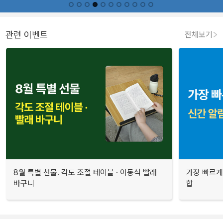
관련 이벤트
전체보기
8월 특별 선물. 각도 조절 테이블 · 이동식 빨래
가장 빠르게
바구니
합