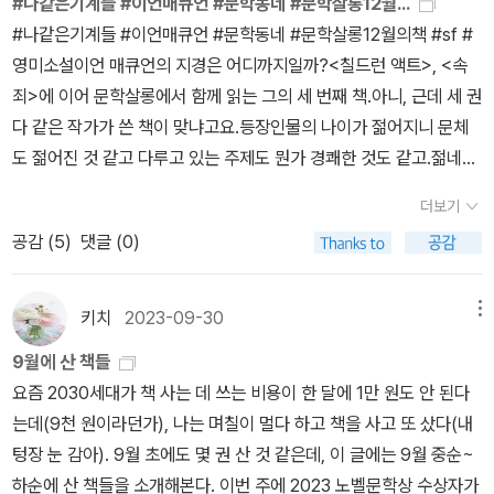
#나같은기계들 #이언매큐언 #문학동네 #문학살롱12월...
#나같은기계들 #이언매큐언 #문학동네 #문학살롱12월의책 #sf #
영미소설이언 매큐언의 지경은 어디까지일까?<칠드런 액트>, <속
죄>에 이어 문학살롱에서 함께 읽는 그의 세 번째 책.아니, 근데 세 권
다 같은 작가가 쓴 책이 맞냐고요.등장인물의 나이가 젊어지니 문체
도 젊어진 것 같고 다루고 있는 주제도 뭔가 경쾌한 것도 같고.젊네요.
젊어. 청년이 쓴 글처럼 느껴지는 대가의 글.최초의 인조인간을 다루
더보기
고 있는데 타임라인이 1980년대.시대적 배경과 주제가 미묘하게 다
공감 (
5
)
댓글 (0)
른 것 같은데 묘하게 어울리는 설정.보편적인 주제. 장르는 거들 뿐.그
가 다루는 소설 속 타임라인. 2년이 안 되는 시간. 늘 그랬지만 압축된
서사가 폭발한다.등장인물 - 찰리 그리고 미란다.찰리는 미란다와의
키치
2023-09-30
메뉴
사이에 인조인간 아담을 끼워넣음으로써 둘의 사이가 가까워지길 바
9월에 산 책들
랬다. 그러니까 아담의 존재는 어디까지나 깍두기였다는 말이지.그의
요즘 2030세대가 책 사는 데 쓰는 비용이 한 달에 1만 원도 안 된다
계획은 성공한 듯 보였다. 아담의 설정상 구매자의 취향을 반영할 수
는데(9천 원이라던가), 나는 며칠이 멀다 하고 책을 사고 또 샀다(내
있으니 찰리와 미란다는 공통의 관심사를 갖게 된 것. 유사 가족이 형
텅장 눈 감아). 9월 초에도 몇 권 산 것 같은데, 이 글에는 9월 중순~
성되었다.갈등구조가 생기지 않는 게 이상하지.아담이 찰리를 부르는
하순에 산 책들을 소개해본다. 이번 주에 2023 노벨문학상 수상자가