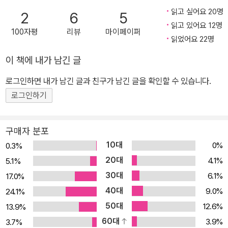
허름한 아파트에서 주식과 외환 거래로 생계를 유지하며 되는대로 살
읽고 싶어요 20명
2
6
5
아가던 청년 찰리는 어머니의 유산으로 목돈을 손에 쥐자 때마침 시
읽고 있어요 12명
100자평
리뷰
마이페이퍼
장에 출하된 인류 최초의 인조인간 아담을 구매한다. 아담은 피는 흐
읽었어요 22명
르지 않지만 심장이 뛰고 따뜻한 체온을 유지하며 피부도 매끄러워
이 책에 내가 남긴 글
얼핏 보면 인간과 구분이 어려울 만큼 완성도가 높다. 목소리 또한 내
로그인하면 내가 남긴 글과 친구가 남긴 글을 확인할 수 있습니다.
장 스피커가 아닌 호흡, 혀, 치아, 입천장을 이용해 내고 섹스도 가능
로그인하기
하다. 작동을 시작한 뒤 제 알몸을 가릴 옷을 요구하고 요리법까지 제
안하며 동작에도 전혀 어색함이 없는 아담의 모습에 찰리는 호기심과
동시에 두려움을 느낀다. 한편 찰리는 최근 부쩍 가까워진 윗집의 미
구매자 분포
란다에게 사랑을 고백하고 그녀와 가정을 이룰 꿈에 부풀어 있다. 미
10대
0%
0.3%
란다와 아담을 공동으로 소유하고 그의 성격을 함께 결정한다면 두
20대
4.1%
5.1%
사람이 일종의 부모가 되리라고 기대한 것이다. 하지만 아담은 미란
30대
6.1%
17.0%
다를 믿지 말라며 밑도 끝도 없는 경고를 남긴다. 웹상의 모든 데이터
40대
9.0%
24.1%
베이스에 접근해 정보를 수집하고 분석한 결과 그녀는 “체계적이고
50대
12.6%
13.9%
악의적인 거짓말쟁이”일 가능성이 있다는 것이다. 찰리는 그 말을 무
60대
3.9%
3.7%
시한 채 미란다와 연인 관계가 되지만, 인터넷으로도 검색되지 않는