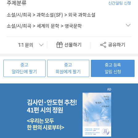
주제분류
신간알림 신청
소설/시/희곡
>
과학소설(SF)
>
외국 과학소설
소설/시/희곡
>
세계의 문학
>
영국문학
선물하기
공유하기
중고
중고
중고 등록
알라딘에 팔기
회원에게 팔기
알림 신청