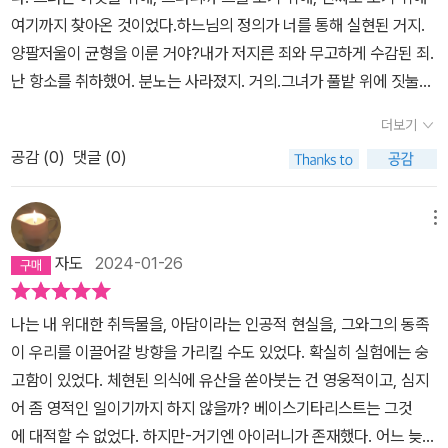
크게 중요하지는 않다대처 총리나 튜링 수학자 등 실제 인물들의 등
여기까지 찾아온 것이었다.하느님의 정의가 너를 통해 실현된 거지.
장 역시 하나의 배경일 뿐이다요즘 인공지능 쳇Gpt 라는 말을 모를
양팔저울이 균형을 이룬 거야?내가 저지른 죄와 무고하게 수감된 죄.
사람은 없다 더불어 자율주행을 필두로 머지않은 미래에 로봇들이 인
난 항소를 취하했어. 분노는 사라졌지. 거의.그녀가 풀밭 위에 짓눌려
간의 일자리를 대신할 거라고들 한다 그런 시대적 분위기를 감안해보
있을 때, 그녀를 품에 안았을 때 그녀의 공포를 상상할 수 없었다. 그
면 읽어볼만한 소설이다소설에서는 아담(남)과 이브(여)라는 로봇이
더보기
걸 직접 보고, 듣고, 냄새 맡으면서도 말이다. 상승곡선을 이룬 그의
등장 한다 이 로봇의 수명은 20년으로 86000파운드(한화 약 1억 5
공감 (
0
)
댓글 (0)
흥분은 그녀의 공포에 대한 생각으로 흔들리지 않았다시간은 자선을
000만원) 정도의 가격으로 25개체?가 생산 되었다주인공은 그 가
망각하기 위해 등에 지고 다니는 바랑에 넣는다의식이 무의식적으로
운데 아담 한 기를 구매한다우리는 흔히 생각하기를 로봇이라고 하면
알아채는 것이다. 하지만 마크의 표정은 공격성이 아닌 경외심을 담
메뉴
금속 재질의 외형과 인간의 명령에 종속 되는 것을 떠올린다 하지만
고 있었다.
소설 속 아담과 이브들은 외형과 촉감이 인간과 구분하기 어려운 수
자도
2024-01-26
준의 로봇이다무엇보다 이 로봇을 구입하면 성격 셋팅을 구매자가 해
야 한다 기본 셋팅이 끝나면 이후 스스로 정보를 찾아 학습한다이 아
나는 내 위대한 취득물을, 아담이라는 인공적 현실을, 그와그의 동족
담과 이브들은 상상 이상으로 인간의 정신능력과 흡사한 사고를 할
이 우리를 이끌어갈 방향을 가리킬 수도 있었다. 확실히 실험에는 숭
수 있다 이를테면 이런 것이다감정을 느끼기 때문에 누군가를 사랑할
고함이 있었다. 체현된 의식에 유산을 쏟아붓는 건 영웅적이고, 심지
수 있으며 그 사랑은 정신적 육체적 사랑까지 포함 된다스스로 자신
어 좀 영적인 일이기까지 하지 않을까? 베이스기타리스트는 그것
의 시스템을 망가트려 자살 할 수도 있다사랑하는 대상을 위해 하이
에 대적할 수 없었다. 하지만-거기엔 아이러니가 존재했다. 어느 늦