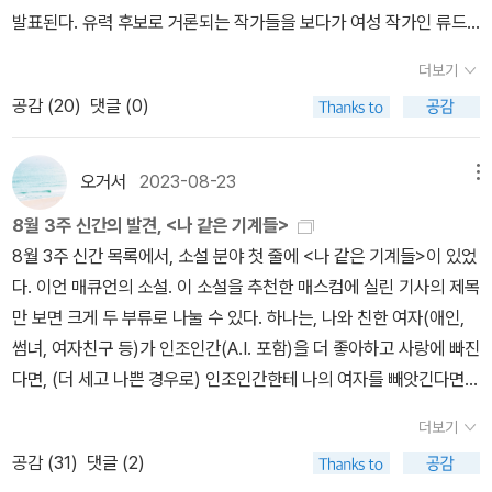
호칭이 묘하게 바뀌는 지점이 있었다.아담이 미란다와 관계를 맺은
발표된다. 유력 후보로 거론되는 작가들을 보다가 여성 작가인 류드
다음날, 찰리에게 털어놓았고 다신 관계를 갖지 않겠다고 말한다.(그
밀라 울리츠카야와 찬쉐가 눈에 들어와 앞으로 쭉 따라 읽어보기로
런 종류의 고해성사 끝 재발방지 약속은 지켜지지 않기 마련이고 실
더보기
했다. 마침 류드밀라 울리츠카야의 소설 <소네치카, 스페이드의 여왕
제로 나중에 시도는 했었음이 밝혀진다.)이후 찰리는 갈등관계를 끝
공감 (
20
)
댓글 (0)
>이 문학동네 세계문학전집 234권으로 출간되었기에 구입해봤다.​
내기 위해 아담의 전원장치를 건드리려 하는데...이어지는 아담의 행
영국 작가 중에는 줄리언 반스와 이언 매큐언의 소설이 나오면 묻지
동!!!? 그는 자아를 가졌음이 분명하다.˝당신˝ 아담이 찰리를 지칭하
도 따지지도 않고 구입해서 읽어보는 편이다. 최근에 이언 매큐언의
오거서
2023-08-23
메뉴
는 단어. 사랑 앞에 경쟁자 혹은 대등한 존재로 찰리를 인식하는 아담.
<암스테르담>을 읽었는데, 마침 이언 매큐언의 SF 소설 <나 같은
삼각관계는 주도권을 쥐고 있는? 미란다에 의해 싱겁게 종결되는 듯
8월 3주 신간의 발견, <나 같은 기계들>
기계들>이 문학동네에서 출간되었기에 구입해봤다. 아니 에르노의
보였다.(나중에 아담이 찰리에게 한 고백 중에 사용한 골때리는 단어
￼8월 3주 신간 목록에서, 소설 분야 첫 줄에 <나 같은 기계들>이 있었
책 중에 국내에 출간된 책들은 다 읽었다고 기뻐하기가 무섭게, 아니
때문에 찰리 만큼이나 나도 혼란스러웠음을 고백한다.)유일하게 판타
다. 이언 매큐언의 소설. 이 소설을 추천한 매스컴에 실린 기사의 제목
에르노의 책이 세 권이나 더 출간되었다. 일단 열린책들에서 출간된
지 장르스럽다고 느꼈던 장면은 아담이 찰리 대신 모니터 앞에 앉아
만 보면 크게 두 부류로 나눌 수 있다. 하나는, 나와 친한 여자(애인,
<밖의 삶>과 <바깥 일기>를 구입했다. (남은 한 권은 사람의집에서
주식 거래를 하는 장면. 아담이 통장 잔고를 늘려가는 동안 찰리는 오
썸녀, 여자친구 등)가 인조인간(A.I. 포함)을 더 좋아하고 사랑에 빠진
출간된 <아니 에르노>다). 책 디자인이 마음에 든다. 현대문학에서
히려 소일거리를 찾아 헤매기 시작한다. 평화가 찾아왔나 싶은 그때.
다면, (더 세고 나쁜 경우로) 인조인간한테 나의 여자를 빼앗긴다면…
출간된 강화길 작가의 <풀업>과 문학과지성사에서 출간된 한정현 작
아담이 권리를 주장한다. 번 돈의 일부는 그의 소유라고.어디까지 놀
가정하는 것이었다. 인조인간이 나를 빼닮도록 세팅한다는 전제로 말
가의 <쿄코와 쿄지>도 구입했다. 두 분 다 좋아하는 작가님이라서 매
더보기
라게 할 작정일까?미란다의 비밀. 아담은 고민한다. 찰리에게 어디까
이다. 다른 하나는, 이언 매큐언의 최초 SF 소설임을 내세웠다. 또한,
우 기대된다. 어제 윤고은 작가님 신간도 예약 구매 완료함. 팟캐스트
공감 (
31
)
댓글 (2)
지 알릴 것인가. 그리고 미란다의 비밀을 어떻게 할 것인가.˝균형˝. 아
작가의 단 하나의 SF 소설이라고도 하였다. 최초 또는 유일무이에 방
<책읽아웃> 최은미 작가님 편 듣고 <마주>도 장바구니에 넣어두었