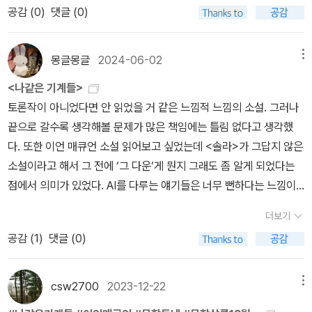
상 아담이 생각하고 판단한 죄와 벌의 판단을 보자면 인공지능 판사
공감 (
0
)
댓글 (0)
가 과연 해결책이 될 수 있을까 의문과 우려가 생긴다이언 매큐언의
대표작을 비롯 하나도 읽지 않은채 어찌보면 번외편 같은 작품으로
몽글몽글
2024-06-02
메뉴
처음 읽었지만 왜 그가 대단한지 짐작이 갔다나는 깊은 감정을 느낍
니다. 말로 표현할 수 있는 것보다 더요181P욕마의 대상은 선택할 수
<나같은 기계들>
있지만 욕망 자체는 선택할 수 없는 것이니까요185P슈뢰딩거의 더
토론작이 아니었다면 안 읽었을 거 같은 느낌적 느낌의 소설. 그러나
블린 강연집 ˝생명이란 무엇인가?˝를 읽고 자신이 살아 있다는 결론
끝으로 갈수록 생각해볼 문제가 많은 책임에는 틀림 없다고 생각했
을 내렸다221P내가 어떤 구조 속에서 사는지는 중요하지 않아요. 나
다. 또한 이언 매큐언 소설 읽어보고 싶었는데 <솔라>가 그답지 않은
의 정신적 실존이 다른 장치로 쉽게 옮겨갈 수 있다는 사실이 중요하
소설이라고 해서 그 전에 ‘그 다운‘게 뭔지 그래도 좀 알게 되었다는
죠.381pㆍ
점에서 의미가 있었다. AI를 다루는 얘기들은 너무 뻔하다는 느낌이
드는 건 왜일까? 그래도 구체적인 사건들로 잘 표현했고, 글을 잘 쓴
더보기
다는 건-현대의 작가치고는 ㅋ-인정해야겠다. 막 쌓아가다 한 번에
공감 (
1
)
댓글 (0)
빵 터지는 듯한 구성도 나쁘지 않았으나 끝까지 읽기까지가 만만치는
않다. 나는 토론작 아니었음 굳이 시작도 안했을 거 같긴 하다. 허허.
기록이 수미상관이 되어버렸네;;;;
csw2700
2023-12-22
메뉴