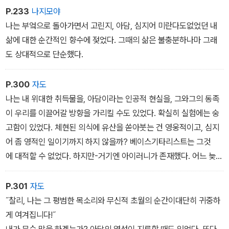
P.233
나지모야
나는 부엌으로 돌아가면서 고린지, 아담, 심지어 미란다도없었던 내
삶에 대한 순간적인 향수에 젖었다. 그때의 삶은 불충분하나마 그래
도 상대적으로 단순했다.
P.300
자도
나는 내 위대한 취득물을, 아담이라는 인공적 현실을, 그와그의 동족
이 우리를 이끌어갈 방향을 가리킬 수도 있었다. 확실히 실험에는 숭
고함이 있었다. 체현된 의식에 유산을 쏟아붓는 건 영웅적이고, 심지
어 좀 영적인 일이기까지 하지 않을까? 베이스기타리스트는 그것
에 대적할 수 없었다. 하지만-거기엔 아이러니가 존재했다. 어느 늦
은 오후에 부엌에 들어갔더니 아담이 명상에 잠겨 있다가 시선을 들
고 피렌체, 로마,
P.301
자도
베네치아의 교회와 거기 걸린 모든 그림을 숙지했다고 말했다. 그
˝찰리, 나는 그 평범한 목소리와 무신적 초월의 순간이대단히 귀중하
는 자신의 견해를 형성해가고 있었다. 바로크가 특히 그를 매료시켰
게 여겨집니다!˝
다. 그는 아르테미시아 젠틸레스키를 매우 높이평가하면서 내