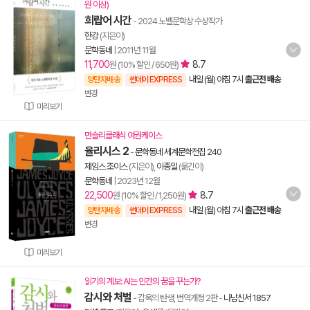
원 이상)
희랍어 시간
- 2024 노벨문학상 수상작가
한강
(지은이)
문학동네
|
2011년 11월
11,700
8.7
원 (10% 할인 / 650원)
내일 (월) 아침 7시
출근전 배송
양탄자배송
썬데이 EXPRESS
변경
미리보기
먼슬리클래식 여권케이스
율리시스 2
-
문학동네 세계문학전집 240
제임스 조이스
(지은이),
이종일
(옮긴이)
문학동네
|
2023년 12월
22,500
8.7
원 (10% 할인 / 1,250원)
내일 (월) 아침 7시
출근전 배송
양탄자배송
썬데이 EXPRESS
변경
미리보기
읽기의 계보: AI는 인간의 꿈을 꾸는가?
감시와 처벌
- 감옥의 탄생, 번역개정 2판
-
나남신서 1857