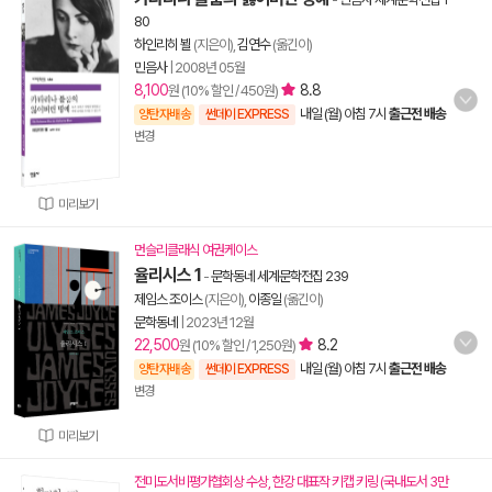
80
하인리히 뵐
(지은이),
김연수
(옮긴이)
민음사
|
2008년 05월
8,100
8.8
원 (10% 할인 / 450원)
내일 (월) 아침 7시
출근전 배송
양탄자배송
썬데이 EXPRESS
변경
미리보기
먼슬리클래식 여권케이스
율리시스 1
-
문학동네 세계문학전집 239
제임스 조이스
(지은이),
이종일
(옮긴이)
문학동네
|
2023년 12월
22,500
8.2
원 (10% 할인 / 1,250원)
내일 (월) 아침 7시
출근전 배송
양탄자배송
썬데이 EXPRESS
변경
미리보기
전미도서비평가협회상 수상, 한강 대표작 키캡 키링 (국내도서 3만