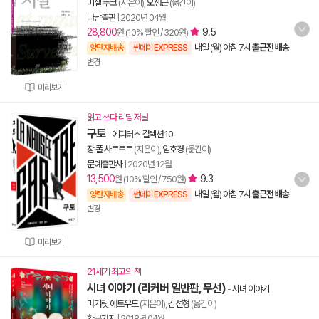
미셸 푸코
(지은이),
오생근
(옮긴이)
나남출판
|
2020년 04월
28,800
9.5
원 (10% 할인 / 320원)
내일 (월) 아침 7시
출근전 배송
양탄자배송
썬데이 EXPRESS
변경
미리보기
읽고 쓰다 리딩 저널
구토
-
에디터스 컬렉션 10
장 폴 사르트르
(지은이),
임호경
(옮긴이)
문예출판사
|
2020년 12월
13,500
9.3
원 (10% 할인 / 750원)
내일 (월) 아침 7시
출근전 배송
양탄자배송
썬데이 EXPRESS
변경
미리보기
21세기 최고의 책
시녀 이야기 (리커버 일반판, 무선)
-
시녀 이야기
마거릿 애트우드
(지은이),
김선형
(옮긴이)
황금가지
|
2018년 04월