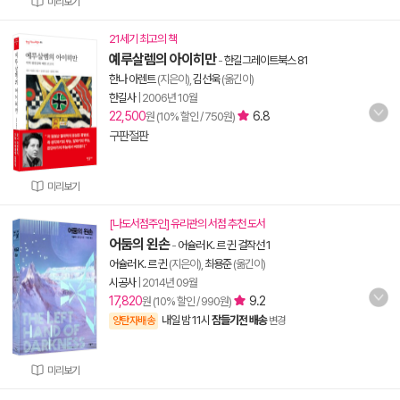
미리보기
21세기 최고의 책
예루살렘의 아이히만
-
한길그레이트북스 81
한나 아렌트
(지은이),
김선욱
(옮긴이)
한길사
|
2006년 10월
22,500
6.8
원 (10% 할인 / 750원)
구판절판
미리보기
[나도서점주인] 유리관의 서점 추천 도서
어둠의 왼손
-
어슐러 K. 르 귄 걸작선 1
어슐러 K. 르 귄
(지은이),
최용준
(옮긴이)
시공사
|
2014년 09월
17,820
9.2
원 (10% 할인 / 990원)
내일 밤 11시
잠들기전 배송
양탄자배송
변경
미리보기