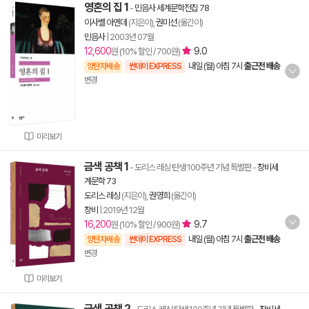
영혼의 집 1
-
민음사 세계문학전집 78
이사벨 아옌데
(지은이),
권미선
(옮긴이)
민음사
|
2003년 07월
12,600
9.0
원 (10% 할인 / 700원)
내일 (월) 아침 7시
출근전 배송
양탄자배송
썬데이 EXPRESS
변경
미리보기
금색 공책 1
- 도리스 레싱 탄생 100주년 기념 특별판
-
창비세
계문학 73
도리스 레싱
(지은이),
권영희
(옮긴이)
창비
|
2019년 12월
16,200
9.7
원 (10% 할인 / 900원)
내일 (월) 아침 7시
출근전 배송
양탄자배송
썬데이 EXPRESS
변경
미리보기
금색 공책 2