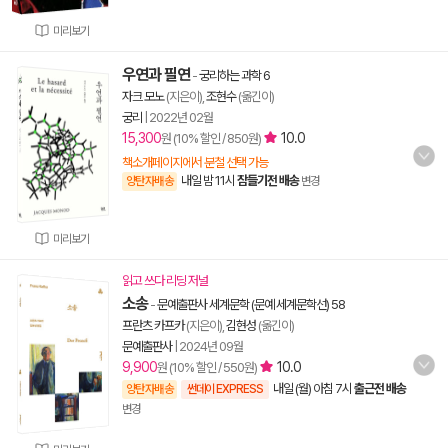
미리보기
우연과 필연
-
궁리하는 과학 6
자크 모노
(지은이),
조현수
(옮긴이)
궁리
|
2022년 02월
15,300
10.0
원 (10% 할인 / 850원)
책소개페이지에서 분철 선택 가능
내일 밤 11시
잠들기전 배송
양탄자배송
변경
미리보기
읽고 쓰다 리딩 저널
소송
-
문예출판사 세계문학 (문예 세계문학선) 58
프란츠 카프카
(지은이),
김현성
(옮긴이)
문예출판사
|
2024년 09월
9,900
10.0
원 (10% 할인 / 550원)
내일 (월) 아침 7시
출근전 배송
양탄자배송
썬데이 EXPRESS
변경