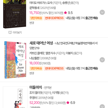
마리오 바르가스 요사
(지은이),
송병선
(옮긴이)
문학동네
|
2021년 09월
15,750
9.5
원 (10% 할인 / 870원)
내일 (월) 아침 7시
출근전 배송
양탄자배송
썬데이 EXPRESS
변경
미리보기
새로 태어난 여성
-
나남 한국연구재단 학술명저번역총서 서
양편 219
카트린 클레망
,
엘렌 식수
(지은이),
이봉지
(옮긴이)
나남출판
|
2008년 06월
18,000
원 (180원)
내일 (월) 아침 7시
출근전 배송
양탄자배송
썬데이 EXPRESS
변경
미들마치
- 완역본
조지 엘리엇
(지은이),
이가형
(옮긴이)
주영사
|
2019년 06월
52,200
6.9
원 (10% 할인 / 2,900원)