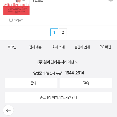
구판절판
미리보기
1
2
로그인
전체 메뉴
회사 소개
출판사 안내
PC 버전
(주)알라딘커뮤니케이션
1544-2514
일반문의 (발신자 부담)
1:1 문의
FAQ
중고매장 위치, 영업시간 안내
뒤로가
기