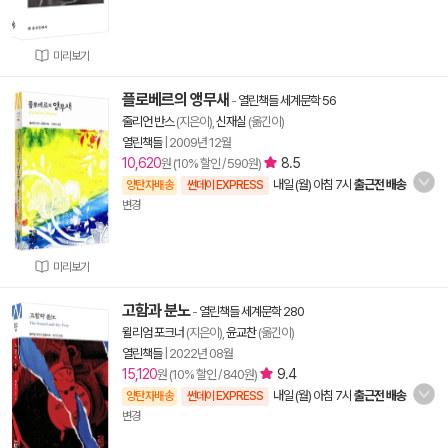
미리보기
플로베르의 앵무새
-
열린책들 세계문학 56
줄리언 반스
(지은이),
신재실
(옮긴이)
열린책들
|
2009년 12월
10,620
8.5
원 (10% 할인 / 590원)
내일 (월) 아침 7시
출근전 배송
양탄자배송
썬데이 EXPRESS
변경
미리보기
고함과 분노
-
열린책들 세계문학 280
윌리엄 포크너
(지은이),
윤교찬
(옮긴이)
열린책들
|
2022년 08월
15,120
9.4
원 (10% 할인 / 840원)
내일 (월) 아침 7시
출근전 배송
양탄자배송
썬데이 EXPRESS
변경