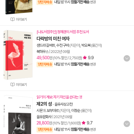
내일 밤 11시
잠들기전 배송
양탄자배송
변경
미리보기
[나도서점주인] 정재경의 서점 추천 도서
다락방의 미친 여자
샌드라 길버트
,
수전 구바
(지은이),
박오복
(옮긴이)
북하우스
|
2022년 09월
49,500
9.9
원 (10% 할인 / 2,750원)
내일 밤 11시
잠들기전 배송
양탄자배송
변경
미리보기
읽기의 계보: 자기 자신을 쓴다는 것
제2의 성
-
을유사상고전
시몬 드 보부아르
(지은이),
이정순
(옮긴이)
을유문화사
|
2021년 09월
28,800
9.7
원 (10% 할인 / 1,600원)
내일 밤 11시
잠들기전 배송
양탄자배송
변경