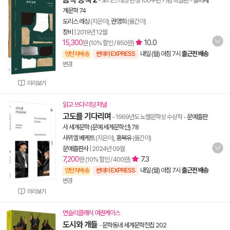
- 도리스 레싱 탄생 100주년 기념 특별판
-
창비세
계문학 74
도리스 레싱
(지은이),
권영희
(옮긴이)
창비
|
2019년 12월
15,300
10.0
원 (10% 할인 / 850원)
내일 (월) 아침 7시
출근전 배송
양탄자배송
썬데이 EXPRESS
변경
미리보기
읽고 쓰다 리딩 저널
고도를 기다리며
- 1969년도 노벨문학상 수상작
-
문예출판
사 세계문학 (문예 세계문학선) 78
사뮈엘 베케트
(지은이),
홍복유
(옮긴이)
문예출판사
|
2024년 09월
7,200
7.3
원 (10% 할인 / 400원)
내일 (월) 아침 7시
출근전 배송
양탄자배송
썬데이 EXPRESS
변경
미리보기
먼슬리클래식 여권케이스
도시와 개들
-
문학동네 세계문학전집 202