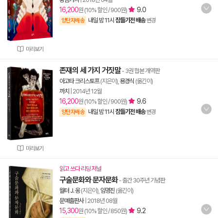
16,200
9.0
원 (10% 할인 / 900원)
내일 밤 11시
잠들기전 배송
양탄자배송
변경
미리보기
존재의 세 가지 거짓말
- 3권 합본 개역판
아고타 크리스토프
(지은이),
용경식
(옮긴이)
까치
|
2014년 12월
16,200
9.6
원 (10% 할인 / 900원)
내일 밤 11시
잠들기전 배송
양탄자배송
변경
미리보기
읽고 쓰다 리딩 저널
구술문화와 문자문화
- 출간 30주년 기념판
월터 J. 옹
(지은이),
임명진
(옮긴이)
문예출판사
|
2018년 08월
15,300
9.2
원 (10% 할인 / 850원)