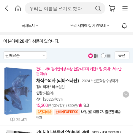
국내도서
우리 사이에 칼이 있었네
이 분야에
28
개의 상품이 있습니다.
옵션
전미도서비평가협회상 수상, 한강 대표작 키캡 키링 (국내도서 3만
원 이상)
채식주의자 (리마스터판)
- 2024 노벨문학상 수상작가
-
창비 리마스터 소설선
한강
(지은이)
창비
|
2022년 03월
15,300
8.3
원 (10% 할인 / 850원)
내일 (월) 아침 7시
출근전 배송
양탄자배송
썬데이 EXPRESS
변경
미리보기
카타리나 블룸의 잃어버린 명예
-
민음사 세계문학전집 1