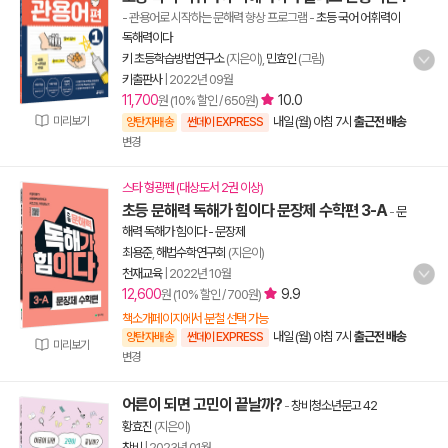
- 관용어로 시작하는 문해력 향상 프로그램
-
초등 국어 어휘력이
독해력이다
키 초등학습방법연구소
(지은이),
민효인
(그림)
키출판사
|
2022년 09월
11,700
10.0
원 (10% 할인 / 650원)
미리보기
내일 (월) 아침 7시
출근전 배송
양탄자배송
썬데이 EXPRESS
변경
스타 형광펜 (대상도서 2권 이상)
초등 문해력 독해가 힘이다 문장제 수학편 3-A
-
문
해력 독해가 힘이다 - 문장제
최용준
,
해법수학연구회
(지은이)
천재교육
|
2022년 10월
12,600
9.9
원 (10% 할인 / 700원)
책소개페이지에서 분철 선택 가능
내일 (월) 아침 7시
출근전 배송
양탄자배송
썬데이 EXPRESS
미리보기
변경
어른이 되면 고민이 끝날까?
-
창비청소년문고 42
황효진
(지은이)
창비
|
2023년 01월