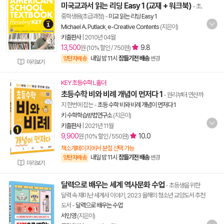
미국교과서 읽는 리딩 Easy 1 (교재 + 워크북)
- 초.
중학생용(초급과정)
-
미교 읽는 리딩 Easy 1
Michael A. Putlack
,
e-Creative Contents
(지은이)
키출판사
|
2010년 04월
13,500
9.8
원 (10% 할인 / 750원)
내일 밤 11시
잠들기전 배송
양탄자배송
변경
미리보기
KEY 초등수학 L홀더
초등수학 비와 비례 개념이 먼저다 1
- 원리부터 연산까
지 한번에 잡는
-
초등 수학 비와 비례 개념이 먼저다 1
키 수학학습방법연구소
(지은이)
키출판사
|
2021년 11월
9,900
10.0
원 (10% 할인 / 550원)
책소개페이지에서 분철 선택 가능
내일 밤 11시
잠들기전 배송
양탄자배송
변경
미리보기
달력으로 배우는 세계 역사문화 수업
- 초등생을 위한
달력 속 재미난 세계사 이야기, 2023 올해의 청소년 교양도서 추천
도서
-
달력으로 배우는 수업
서민영
(지은이)