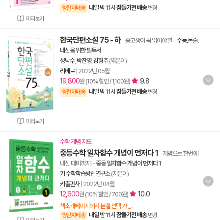
내일 밤 11시
잠들기전 배송
양탄자배송
변경
미리보기
한국단편소설 75 - 하
- 중고생이 꼭 읽어야 할
-
수능.논술.
내신을 위한 필독서
성낙수
,
박찬영
,
김형주
(엮은이)
리베르
|
2022년 05월
19,800
9.8
원 (10% 할인 / 1,100원)
내일 밤 11시
잠들기전 배송
양탄자배송
변경
미리보기
수학 개념 지도
중등수학 일차함수 개념이 먼저다 1
- 개념으로 한번에
내신 대비까지!
-
중등 일차함수 개념이 먼저다 1
키 수학학습방법연구소
(지은이)
키출판사
|
2022년 04월
12,600
10.0
원 (10% 할인 / 700원)
책소개페이지에서 분철 선택 가능
내일 밤 11시
잠들기전 배송
양탄자배송
변경