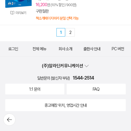
16,200
원 (10% 할인 / 900원)
구판절판
미리보기
책소개페이지에서 분철 선택 가능
1
2
로그인
전체 메뉴
회사 소개
출판사 안내
PC 버전
(주)알라딘커뮤니케이션
1544-2514
일반문의 (발신자 부담)
1:1 문의
FAQ
중고매장 위치, 영업시간 안내
뒤로가
기