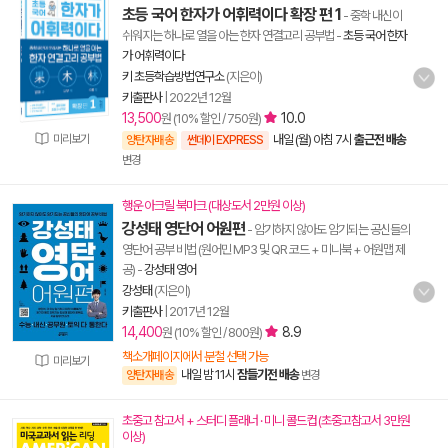
초등 국어 한자가 어휘력이다 확장 편 1
- 중학 내신이
쉬워지는 하나로 열을 아는 한자 연결고리 공부법
-
초등 국어 한자
가 어휘력이다
키 초등학습방법연구소
(지은이)
키출판사
|
2022년 12월
13,500
10.0
원 (10% 할인 / 750원)
미리보기
내일 (월) 아침 7시
출근전 배송
양탄자배송
썬데이 EXPRESS
변경
행운 아크릴 북마크 (대상도서 2만원 이상)
강성태 영단어 어원편
- 암기하지 않아도 암기되는 공신들의
영단어 공부 비법 (원어민 MP3 및 QR 코드 + 미니북 + 어원맵 제
공)
-
강성태 영어
강성태
(지은이)
키출판사
|
2017년 12월
14,400
8.9
원 (10% 할인 / 800원)
책소개페이지에서 분철 선택 가능
미리보기
내일 밤 11시
잠들기전 배송
양탄자배송
변경
초중고 참고서 + 스터디 플래너 · 미니 콜드컵 (초중고참고서 3만원
이상)