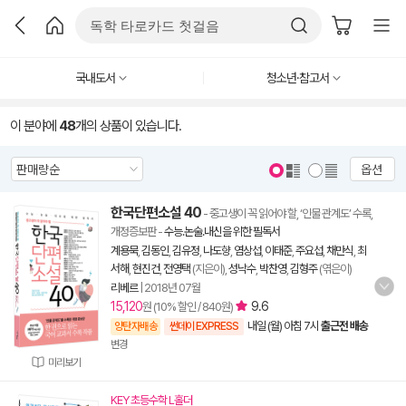
국내도서
청소년·참고서
이 분야에
48
개의 상품이 있습니다.
옵션
한국단편소설 40
- 중고생이 꼭 읽어야 할, ‘인물 관계도’ 수록,
개정증보판
-
수능.논술.내신을 위한 필독서
계용묵
,
김동인
,
김유정
,
나도향
,
염상섭
,
이태준
,
주요섭
,
채만식
,
최
서해
,
현진건
,
전영택
(지은이),
성낙수
,
박찬영
,
김형주
(엮은이)
리베르
|
2018년 07월
15,120
9.6
원 (10% 할인 / 840원)
내일 (월) 아침 7시
출근전 배송
양탄자배송
썬데이 EXPRESS
변경
미리보기
KEY 초등수학 L홀더