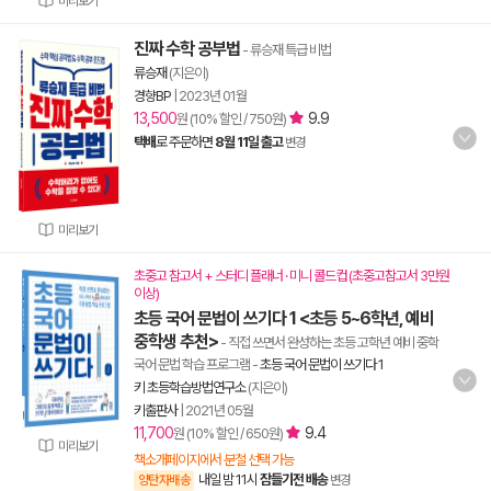
미리보기
진짜 수학 공부법
- 류승재 특급 비법
류승재
(지은이)
경향BP
|
2023년 01월
13,500
9.9
원 (10% 할인 / 750원)
택배
로 주문하면
8월 11일 출고
변경
미리보기
초중고 참고서 + 스터디 플래너 · 미니 콜드컵 (초중고참고서 3만원
이상)
초등 국어 문법이 쓰기다 1 <초등 5~6학년, 예비
중학생 추천>
- 직접 쓰면서 완성하는 초등 고학년 예비 중학
국어 문법 학습 프로그램
-
초등 국어 문법이 쓰기다 1
키 초등학습방법연구소
(지은이)
키출판사
|
2021년 05월
11,700
9.4
원 (10% 할인 / 650원)
미리보기
책소개페이지에서 분철 선택 가능
내일 밤 11시
잠들기전 배송
양탄자배송
변경