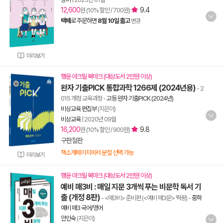
12,600
9.4
원 (10% 할인 / 700원)
택배
로 주문하면
8월 10일 출고
변경
미리보기
행운 아크릴 북마크 (대상도서 2만원 이상)
완자 기출PICK 통합과학 1266제 (2024년용)
- 2
015 개정 교육과정
-
고등 완자 기출PICK (2024년)
비상교육 편집부
(지은이)
비상교육
|
2020년 09월
16,200
9.8
원 (10% 할인 / 900원)
구판절판
책소개페이지에서 분철 선택 가능
미리보기
행운 아크릴 북마크 (대상도서 2만원 이상)
예비 매3비 : 매일 지문 3개씩 푸는 비문학 독서 기
출 (개정 8판)
- <매3비> 준비편 (<예비 매3문> 짝꿍)
-
중학
예비 매3 국어/영어
안인숙
(지은이)