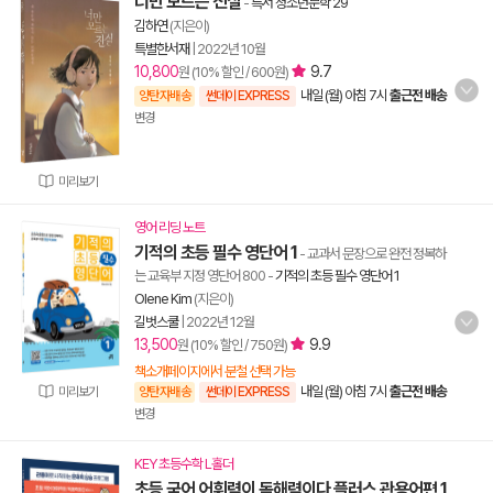
너만 모르는 진실
-
특서 청소년문학 29
김하연
(지은이)
특별한서재
|
2022년 10월
10,800
9.7
원 (10% 할인 / 600원)
내일 (월) 아침 7시
출근전 배송
양탄자배송
썬데이 EXPRESS
변경
미리보기
영어 리딩 노트
기적의 초등 필수 영단어 1
- 교과서 문장으로 완전 정복하
는 교육부 지정 영단어 800
-
기적의 초등 필수 영단어 1
Olene Kim
(지은이)
길벗스쿨
|
2022년 12월
13,500
9.9
원 (10% 할인 / 750원)
책소개페이지에서 분철 선택 가능
내일 (월) 아침 7시
출근전 배송
미리보기
양탄자배송
썬데이 EXPRESS
변경
KEY 초등수학 L홀더
초등 국어 어휘력이 독해력이다 플러스 관용어편 1