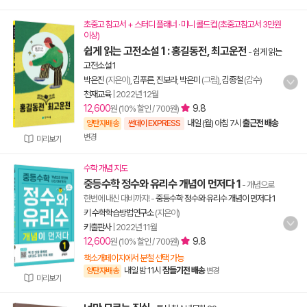
초중고 참고서 + 스터디 플래너 · 미니 콜드컵 (초중고참고서 3만원
이상)
쉽게 읽는 고전소설 1 : 홍길동전, 최고운전
-
쉽게 읽는
고전소설 1
박은진
(지은이),
김푸른
,
진보라
,
박은미
(그림),
김종철
(감수)
천재교육
|
2022년 12월
12,600
9.8
원 (10% 할인 / 700원)
내일 (월) 아침 7시
출근전 배송
양탄자배송
썬데이 EXPRESS
변경
미리보기
수학 개념 지도
중등수학 정수와 유리수 개념이 먼저다 1
- 개념으로
한번에 내신 대비까지!
-
중등수학 정수와 유리수 개념이 먼저다 1
키 수학학습방법연구소
(지은이)
키출판사
|
2022년 11월
12,600
9.8
원 (10% 할인 / 700원)
책소개페이지에서 분철 선택 가능
내일 밤 11시
잠들기전 배송
양탄자배송
변경
미리보기