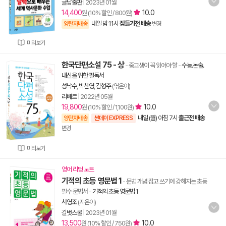
글담출판
|
2023년 01월
14,400
10.0
원 (10% 할인 / 800원)
내일 밤 11시
잠들기전 배송
양탄자배송
변경
미리보기
한국단편소설 75 - 상
- 중고생이 꼭 읽어야 할
-
수능.논술.
내신을 위한 필독서
성낙수
,
박찬영
,
김형주
(엮은이)
리베르
|
2022년 05월
19,800
10.0
원 (10% 할인 / 1,100원)
내일 (월) 아침 7시
출근전 배송
양탄자배송
썬데이 EXPRESS
변경
미리보기
영어 리딩 노트
기적의 초등 영문법 1
- 문법 개념 잡고 쓰기에 강해지는 초등
필수 문법서
-
기적의 초등 영문법 1
서영조
(지은이)
길벗스쿨
|
2023년 01월
13,500
10.0
원 (10% 할인 / 750원)