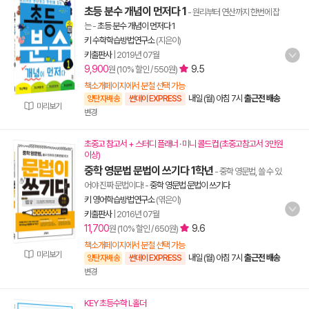
초등 분수 개념이 먼저다 1
- 원리부터 연산까지 한번에 잡
는
-
초등 분수 개념이 먼저다 1
키 수학학습방법연구소
(지은이)
키출판사
|
2019년 07월
9,900
9.5
원 (10% 할인 / 550원)
책소개페이지에서 분철 선택 가능
내일 (월) 아침 7시
출근전 배송
양탄자배송
썬데이 EXPRESS
미리보기
변경
초중고 참고서 + 스터디 플래너 · 미니 콜드컵 (초중고참고서 3만원
이상)
중학 영문법 문법이 쓰기다 1학년
- 중학 영문법, 쓸 수 있
어야 진짜 문법이다!
-
중학 영문법 문법이 쓰기다
키 영어학습방법연구소
(엮은이)
키출판사
|
2016년 07월
11,700
9.6
원 (10% 할인 / 650원)
책소개페이지에서 분철 선택 가능
미리보기
내일 (월) 아침 7시
출근전 배송
양탄자배송
썬데이 EXPRESS
변경
KEY 초등수학 L홀더