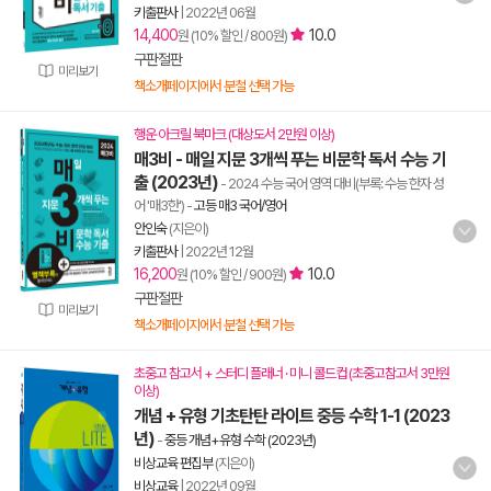
키출판사
|
2022년 06월
14,400
10.0
원 (10% 할인 / 800원)
구판절판
미리보기
책소개페이지에서 분철 선택 가능
행운 아크릴 북마크 (대상도서 2만원 이상)
매3비 - 매일 지문 3개씩 푸는 비문학 독서 수능 기
출 (2023년)
- 2024 수능 국어 영역 대비(부록: 수능 한자 성
어 '매3한')
-
고등 매3 국어/영어
안인숙
(지은이)
키출판사
|
2022년 12월
16,200
10.0
원 (10% 할인 / 900원)
구판절판
미리보기
책소개페이지에서 분철 선택 가능
초중고 참고서 + 스터디 플래너 · 미니 콜드컵 (초중고참고서 3만원
이상)
개념 + 유형 기초탄탄 라이트 중등 수학 1-1 (2023
년)
-
중등 개념+유형 수학 (2023년)
비상교육 편집부
(지은이)
비상교육
|
2022년 09월