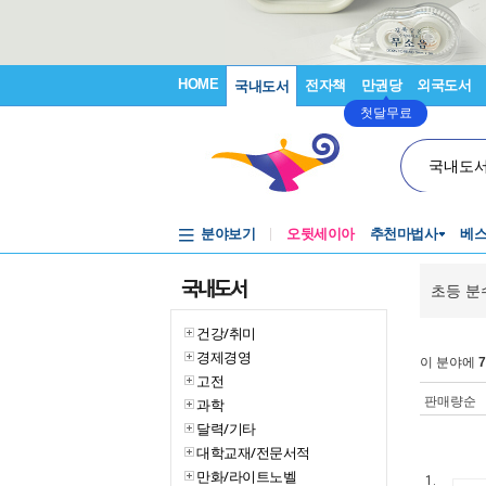
HOME
전자책
만권당
외국도서
국내도서
첫달무료
국내도
분야보기
오뒷세이아
추천마법사
베
국내도서
초등 분
건강/취미
경제경영
이 분야에
7
고전
판매량순
과학
달력/기타
대학교재/전문서적
만화/라이트노벨
1.