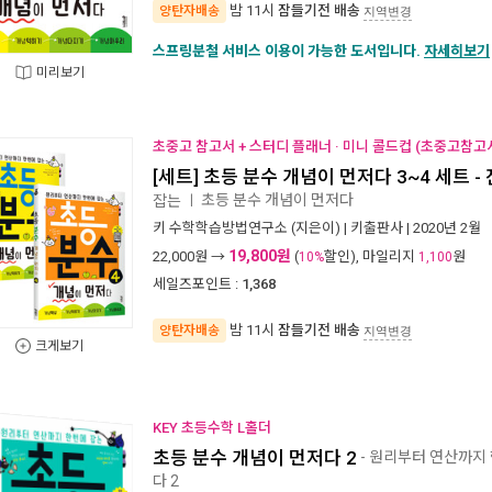
밤 11시
잠들기전 배송
양탄자배송
지역변경
스프링분철 서비스 이용이 가능한 도서입니다.
자세히보기
미리보기
초중고 참고서 + 스터디 플래너 · 미니 콜드컵 (초중고참고서
[세트] 초등 분수 개념이 먼저다 3~4 세트 -
초등 분수 개념이 먼저다
잡는
ㅣ
키 수학학습방법연구소
(지은이) |
키출판사
| 2020년 2월
19,800원
22,000
원 →
(
할인), 마일리지
원
10%
1,100
세일즈포인트 :
1,368
밤 11시
잠들기전 배송
양탄자배송
지역변경
크게보기
KEY 초등수학 L홀더
초등 분수 개념이 먼저다 2
- 원리부터 연산까지
다 2