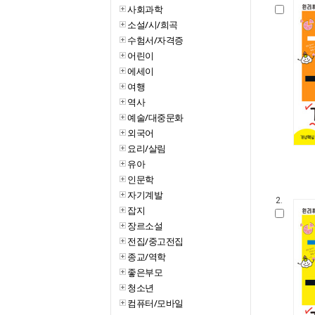
사회과학
소설/시/희곡
수험서/자격증
어린이
에세이
여행
역사
예술/대중문화
외국어
요리/살림
유아
인문학
자기계발
2.
잡지
장르소설
전집/중고전집
종교/역학
좋은부모
청소년
컴퓨터/모바일