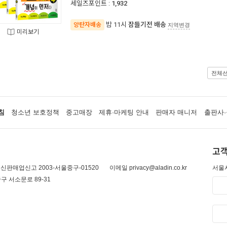
세일즈포인트 :
1,932
밤 11시
잠들기전 배송
양탄자배송
지역변경
미리보기
전체
침
청소년 보호정책
중고매장
제휴·마케팅 안내
판매자 매니저
출판사·
고객
신판매업신고 2003-서울중구-01520
이메일 privacy@aladin.co.kr
서울시
구 서소문로 89-31