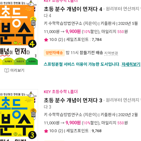
KEY 초등수학 L홀더
초등 분수 개념이 먼저다 4
- 원리부터 연산까지
다 4
키 수학학습방법연구소
(지은이) |
키출판사
| 2020년 5월
9,900원
11,000
원 →
(
할인), 마일리지
원
10%
550
10.0
(
2
) | 세일즈포인트 :
7,784
밤 11시
잠들기전 배송
양탄자배송
지역변경
스프링분철 서비스 이용이 가능한 도서입니다.
자세히보기
미리보기
KEY 초등수학 L홀더
초등 분수 개념이 먼저다 3
- 원리부터 연산까지
다 3
키 수학학습방법연구소
(지은이) |
키출판사
| 2020년 2월
9,900원
11,000
원 →
(
할인), 마일리지
원
10%
550
10.0
(
2
) | 세일즈포인트 :
9,768