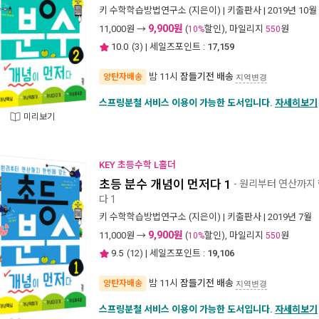
키 수학학습방법연구소
(지은이) |
키출판사
| 2019년 10월
9,900원
11,000
원 →
(
할인), 마일리지
원
10%
550
10.0
(
3
) | 세일즈포인트 :
17,159
밤 11시
잠들기전 배송
양탄자배송
지역변경
스프링분철 서비스 이용이 가능한 도서입니다.
자세히보기
미리보기
KEY 초등수학 L홀더
초등 분수 개념이 먼저다 1
- 원리부터 연산까지
다 1
키 수학학습방법연구소
(지은이) |
키출판사
| 2019년 7월
9,900원
11,000
원 →
(
할인), 마일리지
원
10%
550
9.5
(
12
) | 세일즈포인트 :
19,106
밤 11시
잠들기전 배송
양탄자배송
지역변경
스프링분철 서비스 이용이 가능한 도서입니다.
자세히보기