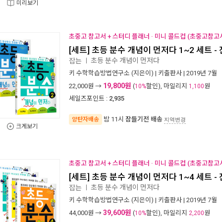
미리보기
초중고 참고서 + 스터디 플래너 · 미니 콜드컵 (초중고참고서
[세트] 초등 분수 개념이 먼저다 1~2 세트 -
초등 분수 개념이 먼저다
잡는
ㅣ
키 수학학습방법연구소
(지은이) |
키출판사
| 2019년 7월
19,800원
22,000
원 →
(
할인), 마일리지
원
10%
1,100
세일즈포인트 :
2,935
밤 11시
잠들기전 배송
양탄자배송
지역변경
크게보기
초중고 참고서 + 스터디 플래너 · 미니 콜드컵 (초중고참고서
[세트] 초등 분수 개념이 먼저다 1~4 세트 -
초등 분수 개념이 먼저다
잡는
ㅣ
키 수학학습방법연구소
(지은이) |
키출판사
| 2019년 7월
39,600원
44,000
원 →
(
할인), 마일리지
원
10%
2,200