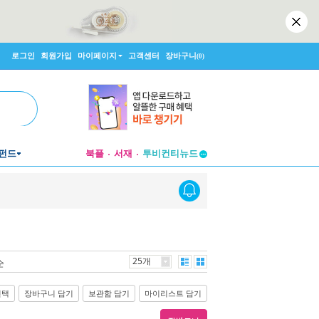
로그인
회원가입
마이페이지
고객센터
장바구니
(0)
펀드
북플
서재
투비컨티뉴드
창작플랫폼
투비컨티뉴드
25개
순
선택
장바구니 담기
보관함 담기
마이리스트 담기