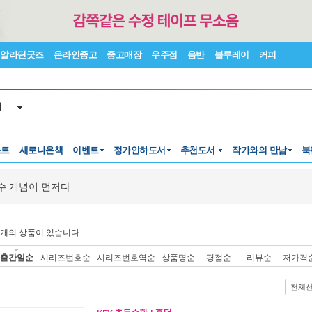
알라딘굿즈
온라인중고
중고매장
우주점
음반
블루레이
커피
서
스트
새로나온책
이벤트
정가인하도서
추천도서
작가와의 만남
북
수 개념이 먼저다
개의 상품이 있습니다.
출간일순
시리즈번호순
시리즈번호역순
상품명순
평점순
리뷰순
저가격
전체