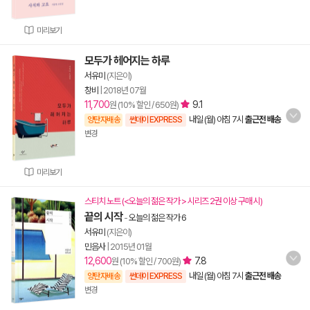
미리보기
모두가 헤어지는 하루
서유미
(지은이)
창비
|
2018년 07월
11,700
9.1
원 (10% 할인 / 650원)
내일 (월) 아침 7시
출근전 배송
양탄자배송
썬데이 EXPRESS
변경
미리보기
스티치 노트 (<오늘의 젊은 작가 > 시리즈 2권 이상 구매 시)
끝의 시작
-
오늘의 젊은 작가 6
서유미
(지은이)
민음사
|
2015년 01월
12,600
7.8
원 (10% 할인 / 700원)
내일 (월) 아침 7시
출근전 배송
양탄자배송
썬데이 EXPRESS
변경