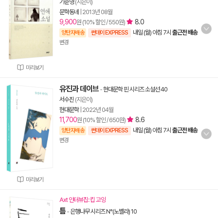
기준영
(지은이)
문학동네
|
2013년 08월
9,900
8.0
원 (10% 할인 / 550원)
내일 (월) 아침 7시
출근전 배송
양탄자배송
썬데이 EXPRESS
변경
미리보기
유진과 데이브
-
현대문학 핀 시리즈 소설선 40
서수진
(지은이)
현대문학
|
2022년 04월
11,700
8.6
원 (10% 할인 / 650원)
내일 (월) 아침 7시
출근전 배송
양탄자배송
썬데이 EXPRESS
변경
미리보기
Axt 인터뷰집: 킵 고잉
틈
-
은행나무 시리즈 N°(노벨라) 10