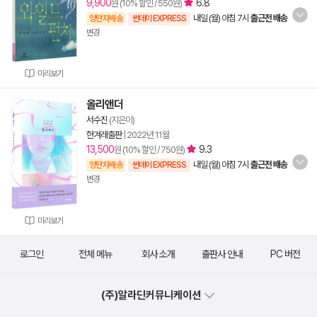
9,900
6.8
원 (10% 할인 / 550원)
내일 (월) 아침 7시
출근전 배송
양탄자배송
썬데이 EXPRESS
변경
미리보기
올리앤더
서수진
(지은이)
한겨레출판
|
2022년 11월
13,500
9.3
원 (10% 할인 / 750원)
내일 (월) 아침 7시
출근전 배송
양탄자배송
썬데이 EXPRESS
변경
미리보기
로그인
전체 메뉴
회사 소개
출판사 안내
PC 버전
(주)알라딘커뮤니케이션