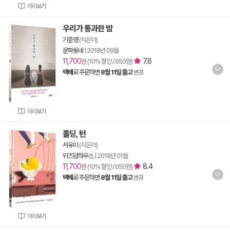
미리보기
우리가 통과한 밤
기준영
(지은이)
문학동네
|
2018년 09월
11,700
7.8
원 (10% 할인 / 650원)
택배
로 주문하면
8월 11일 출고
변경
미리보기
홀딩, 턴
서유미
(지은이)
위즈덤하우스
|
2018년 01월
11,700
8.4
원 (10% 할인 / 650원)
택배
로 주문하면
8월 11일 출고
변경
미리보기