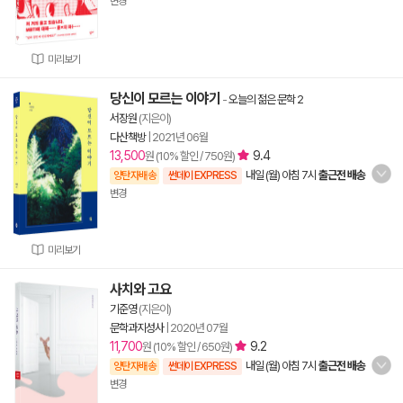
변경
미리보기
당신이 모르는 이야기
-
오늘의 젊은 문학 2
서장원
(지은이)
다산책방
|
2021년 06월
13,500
9.4
원 (10% 할인 / 750원)
내일 (월) 아침 7시
출근전 배송
양탄자배송
썬데이 EXPRESS
변경
미리보기
사치와 고요
기준영
(지은이)
문학과지성사
|
2020년 07월
11,700
9.2
원 (10% 할인 / 650원)
내일 (월) 아침 7시
출근전 배송
양탄자배송
썬데이 EXPRESS
변경