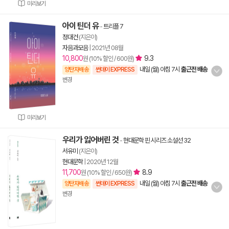
미리보기
아이 틴더 유
-
트리플 7
정대건
(지은이)
자음과모음
|
2021년 08월
10,800
9.3
원 (10% 할인 / 600원)
내일 (월) 아침 7시
출근전 배송
양탄자배송
썬데이 EXPRESS
변경
미리보기
우리가 잃어버린 것
-
현대문학 핀 시리즈 소설선 32
서유미
(지은이)
현대문학
|
2020년 12월
11,700
8.9
원 (10% 할인 / 650원)
내일 (월) 아침 7시
출근전 배송
양탄자배송
썬데이 EXPRESS
변경