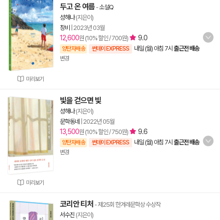
두고 온 여름
-
소설Q
성해나
(지은이)
창비
|
2023년 03월
12,600
9.0
원 (10% 할인 / 700원)
내일 (월) 아침 7시
출근전 배송
양탄자배송
썬데이 EXPRESS
변경
미리보기
빛을 걷으면 빛
성해나
(지은이)
문학동네
|
2022년 05월
13,500
9.6
원 (10% 할인 / 750원)
내일 (월) 아침 7시
출근전 배송
양탄자배송
썬데이 EXPRESS
변경
미리보기
코리안 티처
- 제25회 한겨레문학상 수상작
서수진
(지은이)