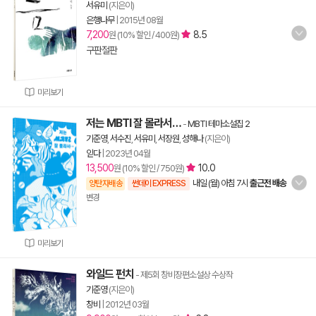
서유미
(지은이)
은행나무
|
2015년 08월
7,200
8.5
원 (10% 할인 / 400원)
구판절판
미리보기
저는 MBTI 잘 몰라서…
-
MBTI 테마소설집 2
기준영
,
서수진
,
서유미
,
서장원
,
성해나
(지은이)
읻다
|
2023년 04월
13,500
10.0
원 (10% 할인 / 750원)
내일 (월) 아침 7시
출근전 배송
양탄자배송
썬데이 EXPRESS
변경
미리보기
와일드 펀치
- 제5회 창비장편소설상 수상작
기준영
(지은이)
창비
|
2012년 03월