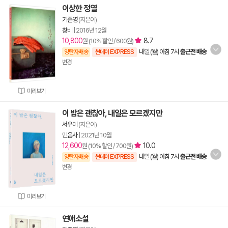
이상한 정열
기준영
(지은이)
창비
|
2016년 12월
10,800
8.7
원 (10% 할인 / 600원)
내일 (월) 아침 7시
출근전 배송
양탄자배송
썬데이 EXPRESS
변경
미리보기
이 밤은 괜찮아, 내일은 모르겠지만
서유미
(지은이)
민음사
|
2021년 10월
12,600
10.0
원 (10% 할인 / 700원)
내일 (월) 아침 7시
출근전 배송
양탄자배송
썬데이 EXPRESS
변경
미리보기
연애소설