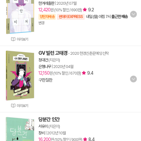
한겨레출판
|
2020년 07월
12,420
9.2
원 (10% 할인 / 690원)
내일 (월) 아침 7시
출근전 배송
양탄자배송
썬데이 EXPRESS
변경
미리보기
GV 빌런 고태경
- 2020 한경신춘문예 당선작
정대건
(지은이)
은행나무
|
2020년 04월
12,150
9.4
원 (10% 할인 / 670원)
구판절판
미리보기
당분간 인간
서유미
(지은이)
창비
|
2012년 10월
16,200
8.4
원 (10% 할인 / 900원)