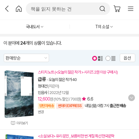
국내도서
T의 소설
이 분야에
24
개의 상품이 있습니다.
옵션
스티치 노트 (<오늘의 젊은 작가 > 시리즈 2권 이상 구매 시)
급류
-
오늘의 젊은 작가 40
정대건
(지은이)
민음사
|
2022년 12월
12,600
6.6
원 (10% 할인 / 700원)
내일 (월) 아침 7시
출근전 배송
양탄자배송
썬데이 EXPRESS
변경
미리보기
<소설 보다> 유리 문진 , 보름에 한 번 계절 특선 한국문학