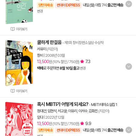
내일 (월) 아침 7시
출근전 배송
양탄자배송
썬데이 EXPRESS
변경
미리보기
쿨하게 한걸음
- 제1회 창비장편소설상 수상작
서유미
(지은이)
창비
|
2008년 03월
13,500
7.3
원 (10% 할인 / 750원)
택배
로 주문하면
8월 10일 출고
변경
미리보기
혹시 MBTI가 어떻게 되세요?
-
MBTI 테마소설집 1
정대건
,
임현석
,
서고운
,
이유리
,
이서수
,
김화진
(지은이)
읻다
|
2022년 12월
13,500
9.9
원 (10% 할인 / 750원)
내일 (월) 아침 7시
출근전 배송
양탄자배송
썬데이 EXPRESS