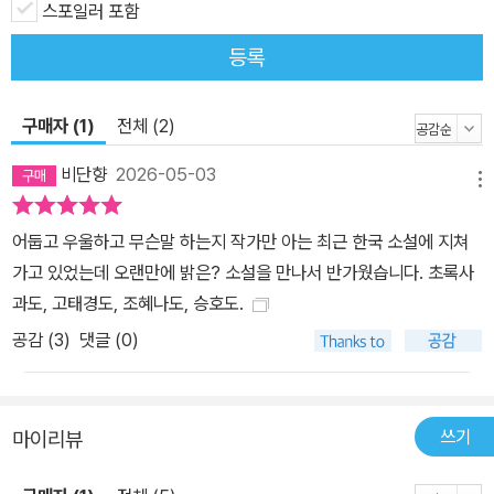
스포일러 포함
했다고 말할 수 있지? 꿈꿔온 것과 다른 현실에 좌절하고 절망하면서
도 영화에 대한 혜나의 사랑은 옅어질 줄 모른다. 깜깜한 방에서 홀로
등록
소리 내어 “나는 극장을 정말 사랑해. 나는 영화를 정말 사랑해”(133
쪽) 하고 불쑥 털어놓는 장면은 보는 이의 마음을 뭉클하게 한다. 일
구매자 (1)
전체 (2)
그러진 질투심과 자격지심으로 똘똘 뭉친 악의적인 인간으로 의심되
던 고태경이 오랜 시간 꿈을 버리지 않고 우직하게 노력하는 한 인간
비단향
2026-05-03
메뉴
으로 다시 보일 때, 우리는 그 어떤 사람도 패배자나 실패자로 함부로
규정할 수 없음을 거듭 되새기게 된다. “우리의 삶이 영화 같은 줄 알
어둡고 우울하고 무슨말 하는지 작가만 아는 최근 한국 소설에 지쳐
았는데…… 오케이는 적고 엔지만 많다. 편집해버리고 싶은 순간투성
가고 있었는데 오랜만에 밝은? 소설을 만나서 반가웠습니다. 초록사
이야.” _237쪽 삶은 영화 같지 않다. 애끓는 마음만으로 기적이 일어
과도, 고태경도, 조혜나도, 승호도.
나지 않는다. 확신 없이 흔들리고 넘어지면서 보내는 보통날들이 모
공감 (
3
)
댓글 (0)
여 대부분의 생을 이룬다. 콘티를 꼼꼼하게 그려놓아도 자꾸 어긋나
는 촬영 현장처럼, 아무리 탄탄하게 계획을 세워도 결코 기획대로 흘
러가는 법이 없는 인생. 어쩌면 우리 삶은 영화라기보다는 좌충우돌
쓰기
마이리뷰
NG 컷 모음에 더 가까울지도 모르겠다. 다만 이 노 굿NG 순간들이
쌓이다보면 언젠가 시원하게 오케이를 외칠 수 있는 날이 오겠지, 고