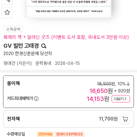
소득공제
화제의 책 + 알라딘 굿즈 (이벤트 도서 포함, 국내도서 3만원 이상)
GV 빌런 고태경
2020 한경신춘문예 당선작
정대건
(지은이)
문학동네
2026-04-15
종이책
18,500
원,
10%
16,650
원
+ 920원
14,153
원
카드최대혜택가
더보기
전자책
11,700
원
수령예상일
양탄자배송
썬데이 EXPRESS