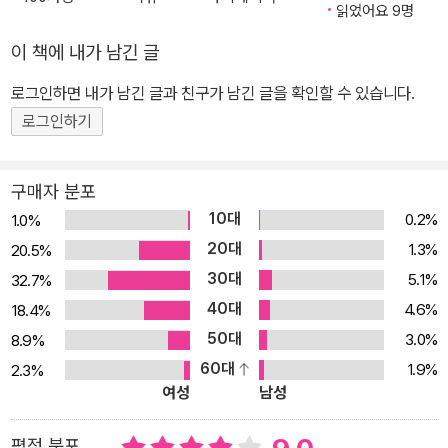
읽었어요 9명
큐멘터리를 구상하기에 이른다. GV 빌런, 프레임 밖에 있던 그에게
카메라가 돌아가면 어떨지. 재미있겠다. 그 혹은 그들은 자신의 모습
이 책에 내가 남긴 글
을 스크린에서 보더라도 낄낄거릴 수 있을까. 그의 얼굴이 화끈해지
로그인하면 내가 남긴 글과 친구가 남긴 글을 확인할 수 있습니다.
도록 일침을 가하고 싶었다. 그 덕에 극장까지 청정해진다면 더 좋고.
로그인하기
모처럼 새로운 일을 도모할 때의 에너지가 샘솟았다. _55쪽 처참한
성적으로 막을 내린 첫 장편영화 이후 이를 만회할 기회가 오지 않을
까봐 초조해하던 혜나는 이 아이디어를 실현시켜, ‘고태경’을 조롱하
구매자 분포
는 동시에 자신의 인생을 바꿀 ‘원찬스’로 삼고자 열의를 불태운다. G
10대
0.2%
1.0%
V 빌런 고태경은 알고 보니 혜나에게 영화감독의 꿈을 심어준 1990
20대
1.3%
20.5%
년대 멜로 영화 <초록 사과>의 조감독 출신이다. 어쩌면 자신이 좋아
30대
5.1%
32.7%
해 마지않는 <초록 사과>의 주연 배우와도 연이 닿을 수 있는 절호의
40대
4.6%
18.4%
기회가 될지 모른다는 남모를 속셈까지 품은 채 혜나는 그에게 접근
50대
3.0%
8.9%
한다. 그러나 촬영을 본격적으로 시작하기도 전부터 상황은 애초 구
60대
1.9%
2.3%
상과 딴판으로 흘러간다. “과거에 영화인이셨던 분들이 현장을 떠나
여성
남성
서도 어떻게 영화와 극장을 사랑하며 지내는지 담고 싶”(64쪽)다며
나름대로 살갑게 다가선 혜나에게 고태경은 싸늘하게 잘라 말한다.
평점 분포