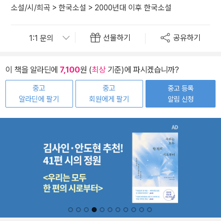
소설/시/희곡
>
한국소설
>
2000년대 이후 한국소설
선물하기
공유하기
이 책을 알라딘에
7,100
원 (
최상
기준)에 파시겠습니까?
중고
중고
중고 등록
알라딘에 팔기
회원에게 팔기
알림 신청