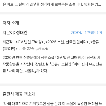
은 바로 그 실패의 민낯을 정직하게 보여주는 소설이다. 영화는 망하
고, 꿈은 지연되며, 인생은 계획대로 흘러가지 않는다. 고통스러운 좌
절 앞에 우리는 질문할 수밖에 없다. 왜 포기하지 않고, 계속해나가야
저자 소개
하는가. 작가는 소설 속 인물의 입을 빌려, 그 실마리를 제시한다. ‘빛
을 보기 위해서는 결국 어둠 속으로 들어가야 한다’는 사실을. 이 소설
지은이:
정대건
저자파일
신간알림 신청
에는 기꺼이 그 어둠 속으로 걸어들어간 사람들이 등장한다. 망가지
최근작 :
<GV 빌런 고태경>
,
<2026 소설, 한국을 말하다>
,
<급류
고 늦어지더라도 있는 그대로의 삶을 껴안을 용기가 있는 사람들. 그
(특별판)>
… 총 27종
(모두보기)
들의 실패를 그저 실패라고 부를 수 있을까? 『GV 빌런 고태경』은 끝
내 꿈을 버리지 않은 사람들의 뜨거운 실패기이자, 찬란한 생존기이
2020년 한경 신춘문예에 장편소설 『GV 빌런 고태경』이 당선되며
다.
작품활동을 시작했다. 장편소설 『급류』, 소설집 『아이 틴더 유』, 산문
집 『나의 파란, 나폴리』가 있다.
출판사 제공 책소개
“나의 대표작으로 기억됐으면 싶을 만큼 이 소설에 특별한 애정을 느