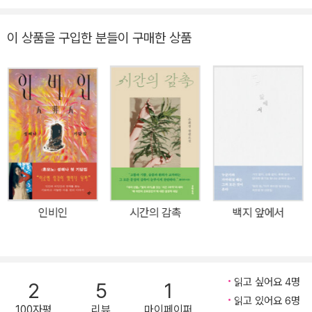
관계자들이 자리해 관객과 함께 영화에 대한 이야기를 나누는 행사)
에 게스트로 초대받는다. 종현이 예전에 배우로 출연한 단편영화의
이 상품을 구입한 분들이 구매한 상품
감독이기도 해서다. 여느 때와 다름없이 영화에 관한 소개와 촬영 당
시 있었던 소소한 에피소드를 이야기하며 무난히 GV를 이어가던 중,
극장 맨 뒷좌석에 앉은 중년 남성이 번쩍 손을 들더니 예상치 못한 질
문을 던진다. 일부러 공격하려는 의도는 아니었을지 몰라도 혜나가
만든 영화의 촬영 기법과 편집에 대해 매섭게 지적하는 듯한 발언에
무대 위 관계자들은 당황하고 관객들은 서로 조용히 눈빛을 교환한
다. 영화를 좋아하는 사람이라면 낯설지 않을 존재, “GV 빌런의 등
장”(22쪽)이다. ‘GV 빌런’이란 GV와 빌런(Villain, 악당)을 합친 조
어로, 관객과의 대화 행사에서 분위기를 흐리거나 다른 이들을 불편
인비인
시간의 감촉
백지 앞에서
하게 할 수도 있는 질문을 던지는 사람을 가리킨다. 혜나는 순간 발끈
한 나머지 상황을 유연하게 넘기지 못하고 맞받아치고, 그 장면을 촬
영한 영상이 온라인에 퍼지면서 화제에 오른다. 곧 혜나는 자신에게
읽고 싶어요 4명
질문을 던진 사람이 일명 ‘베레모 빌런’으로 불리는 영화계에서 유명
2
5
1
읽고 있어요 6명
한 인물임을 알게 되고, 그에게 복수하고자 그를 주인공으로 하는 다
100자평
리뷰
마이페이퍼