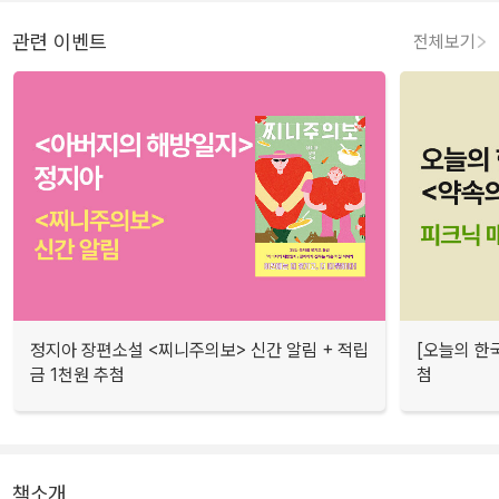
관련 이벤트
전체보기
정지아 장편소설 <찌니주의보> 신간 알림 + 적립
[오늘의 한
금 1천원 추첨
첨
책소개