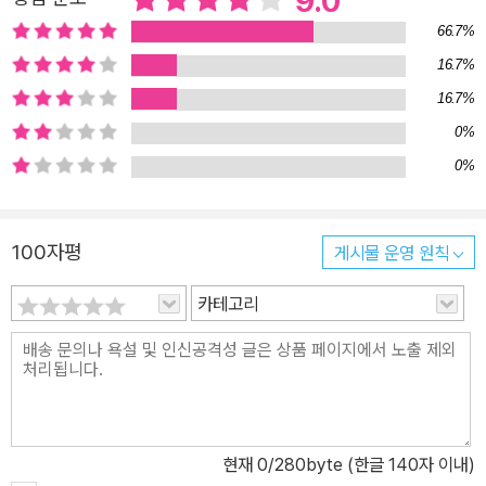
9.0
“나 아직 영화인이오.”(같은 쪽) 그러면서 그는 도리어 자신의 감독
66.7%
데뷔 과정을 담아달라고 요청한다. “나는 곧 데뷔할 거야. 그 과정을
16.7%
담으면 참 의미 있는 인간승리기가 되지 않겠어?”(89쪽) 과연 이 작
16.7%
업은 순조롭게 진행될 수 있을까? 실패한 사람들은 모두 어디로 사라
0%
졌을까? 볼품없는 NG 컷들이 쌓여 마침내 펼쳐지는 내 인생의 눈부
0%
신 오케이 시퀀스 조혜나와 고태경, 두 사람은 공통적으로 우리 사회
에서 실패자로 치부되곤 하는 조건을 가진 인물들이다. 삼십대의 혜
나는 자기 몫 이상을 성취해내며 살고 있는 듯 보이는 동기들 사이에
100자평
게시물 운영 원칙
서 혼자 일인분의 삶조차도 제대로 못 살고 있다는 열패감과 자책감
을 느낀다. 반면 오십대의 나이에도 영화감독의 꿈을 품고 있는 고태
카테고리
경은 스스로 자기 자신을 어떻게 여기는가와는 무관하게, 주변으로부
터 현실감각 없이 미련하게 오랫동안 준비‘만’ 하고 있는 가망 없는 지
망생 취급을 받는다. 무언가를 간절히 바라왔으나 인정할 만한 성과
를 내지 못했다는 사실만으로 둘은 무시‘당할 만한’ 존재로 비추어진
다. 하지만 고태경과 조혜나의 삶을 잠시나마 밀착해서 들여다본 우
현재
0
/280byte (한글 140자 이내)
리는 자연스레 묻게 된다. 실패란 뭘까? 누가 이 사람들을 감히 실패