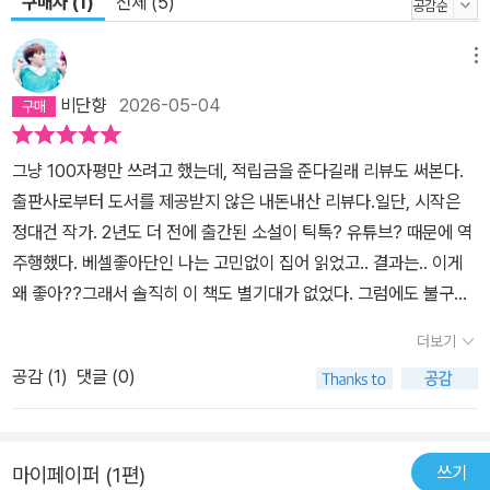
구매자 (1)
전체 (5)
대하며 기다리고 또 꿈꾸고 계속하는 것. 『GV 빌런 고태경』은 실제
로 영화학교 출신인 정대건 작가의 경험이 진하게 녹아든 작품이기도
메뉴
하다. “뜻대로 풀리지 않는 삶에 절망한 채 힘든 시기를 보내고 있
비단향
2026-05-04
었”(‘초판 작가의 말’에서)을 때 이 소설을 집필했다고 밝힌 작가는
그 당시 자신처럼 힘든 시기를 보내고 있는 이들에게 “꼭 뭐가 되어야
그냥 100자평만 쓰려고 했는데, 적립금을 준다길래 리뷰도 써본다.
지만 사랑받을 수 있는 건 아니”(195쪽)라고, “네 탓만 하지 말고 세
출판사로부터 도서를 제공받지 않은 내돈내산 리뷰다.일단, 시작은
상 탓도 절반”(159쪽) 하면서 이 시간을 통과해보자고 자상한 위로
정대건 작가. 2년도 더 전에 출간된 소설이 틱톡? 유튜브? 때문에 역
와 응원의 말을 건넨다. 어둠 속으로 들어가야만 선명한 빛을 볼 수 있
주행했다. 베셀좋아단인 나는 고민없이 집어 읽었고.. 결과는.. 이게
는 극장처럼 이 암전의 시간이 끝나면 곧 당신을 위해 마련된 총천연
왜 좋아??그래서 솔직히 이 책도 별기대가 없었다. 그럼에도 불구하
색 장면들이 펼쳐질 거라고 어깨를 도닥인다. 그러니 사랑하는 것을
고 구매한 이유는 내가 2작품은 읽어봐주는 인자한 독자..이기때문은
계속 사랑해보자고. “누군가 오랫동안 무언가를 추구하면서도 이루
더보기
아니고, 이 책이 자신의 대표작이 되었으면 좋겠다는 문구때문이었
지 못하면 사람들은 비웃습니다. 자기 자신도 스스로를 비웃거나 미
공감 (
1
)
댓글 (0)
다.'사랑하는 것을 더욱 사랑하는 방향으로' 첫 인사부터 마음에 들었
워하죠. 여러분이 자기 자신에게 그런 대접을 하지 않았으면 좋겠습
다. 그리고 시작되는 젊고, 무명이며, 앞날이 보이지 않는 갓 입봉한
니다. 냉소와 조롱은 누구나 쉽게 할 수 있는 값싼 것이니까요. 저는
감독의 이야기가 펼쳐졌다. 취준하는 청춘의 이야기에 마음을 동하는
아직 생각만 해도 가슴 뛰는 꿈과 열망이 있습니다.” _278쪽
쓰기
마이페이퍼 (1편)
나이는 지났는데, 다큐멘터리를 찍으면서 점점 성숙해가는 조혜나에