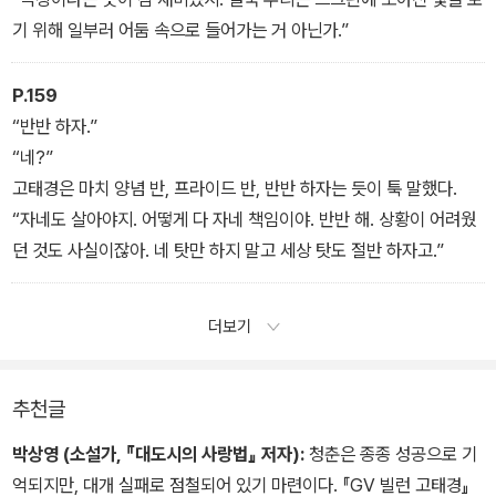
기 위해 일부러 어둠 속으로 들어가는 거 아닌가.”
P.159
“반반 하자.”
“네?”
고태경은 마치 양념 반, 프라이드 반, 반반 하자는 듯이 툭 말했다.
“자네도 살아야지. 어떻게 다 자네 책임이야. 반반 해. 상황이 어려웠
던 것도 사실이잖아. 네 탓만 하지 말고 세상 탓도 절반 하자고.”
더보기
추천글
박상영 (소설가, 『대도시의 사랑법』 저자):
청춘은 종종 성공으로 기
억되지만, 대개 실패로 점철되어 있기 마련이다. 『GV 빌런 고태경』