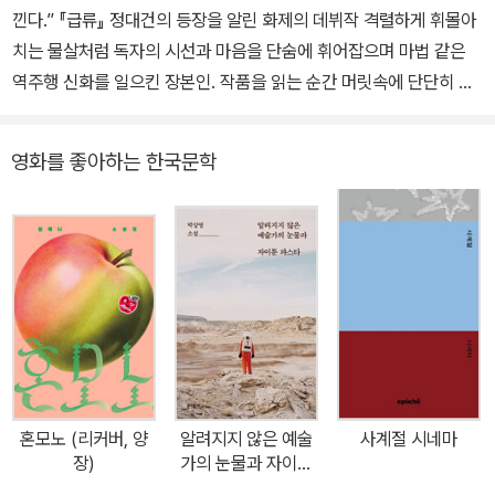
낀다.” 『급류』 정대건의 등장을 알린 화제의 데뷔작 격렬하게 휘몰아
치는 물살처럼 독자의 시선과 마음을 단숨에 휘어잡으며 마법 같은
역주행 신화를 일으킨 장본인. 작품을 읽는 순간 머릿속에 단단히 각
인되어 독자들이 잇따라 호명하게 되는 작가 정대건. 육 년 전 한국문
학계에 그의 등장을 알린 첫 소설 『GV 빌런 고태경』을 문학동네에서
영화를 좋아하는 한국문학
새로이 펴낸다. “소설 속 여러 요소가 균형을 이루고 있고 장편으로서
완성도를 충실하게 갖췄다”는 심사평과 함께 2020년 한경 신춘문예
장편소설 부문에 당선된 『GV 빌런 고태경』은 명실공히 정대건 소설
의 출발점이자 풋풋하고도 애틋한 첫 작품이라 하겠다. 지난날의 문
장을 세세히 가다듬고 새로운 작가의 말을 더해 새 모습으로 우리 곁
을 찾아온 이 작품이 독자들에게 반가운 선물이 되기를 기대한다. “우
선 영화 잘 봤습니다. 그런데―” 유명한 GV 빌런과의 조우가 만들어
낸 뜻밖의 기회 영화학교를 졸업하고 첫 독립 장편영화 <원찬스>의
흥행에 실패한 뒤 아르바이트를 전전하며 지내고 있는 서른세 살의
혼모노 (리커버, 양
알려지지 않은 예술
사계절 시네마
영화감독 ‘조혜나’. 그는 충무로의 주목을 받는 신예 배우이자 전 남자
장)
가의 눈물과 자이툰
친구인 ‘종현’의 배우전 GV(Guest Visit, 영화 상영 후 영화감독 등
파스타