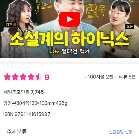
Play
9
100자평 2편
리뷰 5편
세일즈포인트
7,745
양장본
304쪽
130*193mm
426g
ISBN 9791141615987
주제분류
신간알림 신청