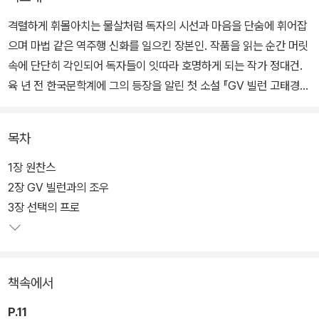
격렬하게 휘몰아치는 물살처럼 독자의 시선과 마음을 단숨에 휘어잡
으며 마법 같은 역주행 신화를 일으킨 장본인. 작품을 읽는 순간 머릿
속에 단단히 각인되어 독자들이 잇따라 호명하게 되는 작가 정대건.
육 년 전 한국문학계에 그의 등장을 알린 첫 소설 『GV 빌런 고태경』
을 문학동네에서 새로이 펴낸다.
목차
“소설 속 여러 요소가 균형을 이루고 있고 장편으로서 완성도를 충실
하게 갖췄다”는 심사평과 함께 2020년 한경 신춘문예 장편소설 부
1장 원찬스
문에 당선된 『GV 빌런 고태경』은 명실공히 정대건 소설의 출발점이
2장 GV 빌런과의 조우
자 풋풋하고도 애틋한 첫 작품이라 하겠다. 지난날의 문장을 세세히
3장 선택의 프로
가다듬고 새로운 작가의 말을 더해 새 모습으로 우리 곁을 찾아온 이
작품이 독자들에게 반가운 선물이 되기를 기대한다.
책속에서
P.11