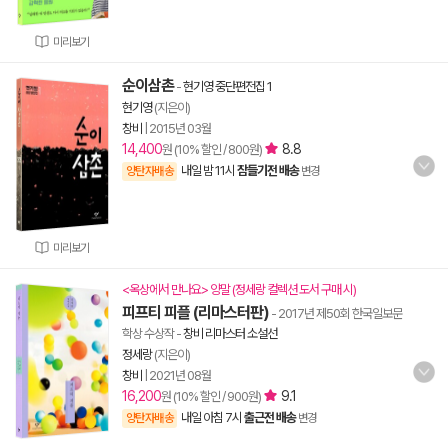
미리보기
순이삼촌
-
현기영 중단편전집 1
현기영
(지은이)
창비
|
2015년 03월
14,400
8.8
원 (10% 할인 / 800원)
내일 밤 11시
잠들기전 배송
양탄자배송
변경
미리보기
<옥상에서 만나요> 양말 (정세랑 컬렉션 도서 구매 시)
피프티 피플 (리마스터판)
- 2017년 제50회 한국일보문
학상 수상작
-
창비 리마스터 소설선
정세랑
(지은이)
창비
|
2021년 08월
16,200
9.1
원 (10% 할인 / 900원)
내일 아침 7시
출근전 배송
양탄자배송
변경