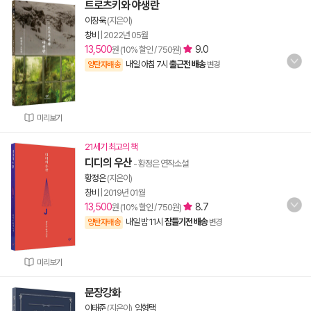
트로츠키와 야생란
이장욱
(지은이)
창비
|
2022년 05월
13,500
9.0
원 (10% 할인 / 750원)
내일 아침 7시
출근전 배송
양탄자배송
변경
미리보기
21세기 최고의 책
디디의 우산
- 황정은 연작소설
황정은
(지은이)
창비
|
2019년 01월
13,500
8.7
원 (10% 할인 / 750원)
내일 밤 11시
잠들기전 배송
양탄자배송
변경
미리보기
문장강화
이태준
(지은이),
임형택