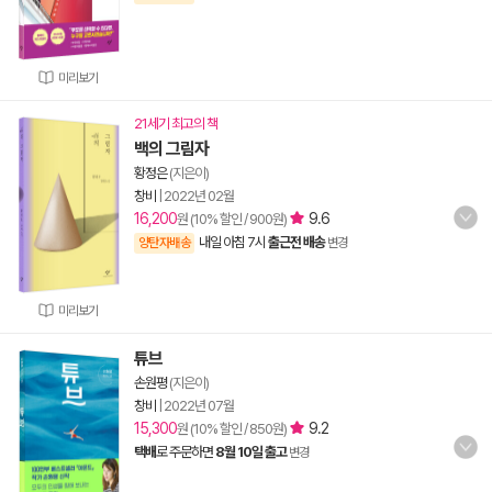
미리보기
21세기 최고의 책
백의 그림자
황정은
(지은이)
창비
|
2022년 02월
16,200
9.6
원 (10% 할인 / 900원)
내일 아침 7시
출근전 배송
양탄자배송
변경
미리보기
튜브
손원평
(지은이)
창비
|
2022년 07월
15,300
9.2
원 (10% 할인 / 850원)
택배
로 주문하면
8월 10일 출고
변경