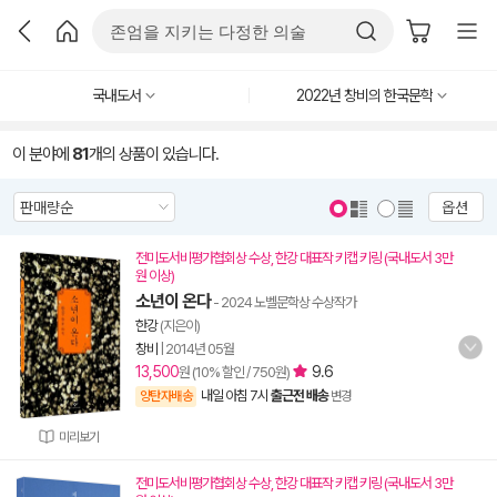
국내도서
2022년 창비의 한국문학
이 분야에
81
개의 상품이 있습니다.
옵션
전미도서비평가협회상 수상, 한강 대표작 키캡 키링 (국내도서 3만
원 이상)
소년이 온다
- 2024 노벨문학상 수상작가
한강
(지은이)
창비
|
2014년 05월
13,500
9.6
원 (10% 할인 / 750원)
내일 아침 7시
출근전 배송
양탄자배송
변경
미리보기
전미도서비평가협회상 수상, 한강 대표작 키캡 키링 (국내도서 3만