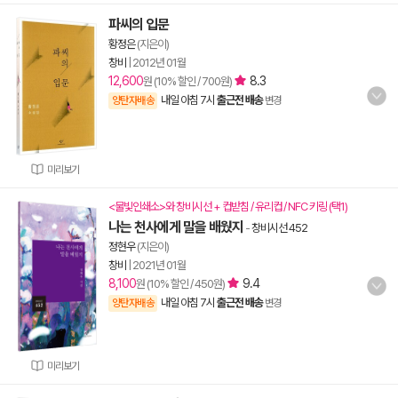
파씨의 입문
황정은
(지은이)
창비
|
2012년 01월
12,600
8.3
원 (10% 할인 / 700원)
내일 아침 7시
출근전 배송
양탄자배송
변경
미리보기
<물빛인쇄소>와 창비시선 + 컵받침 / 유리컵 / NFC 키링 (택1)
나는 천사에게 말을 배웠지
-
창비시선 452
정현우
(지은이)
창비
|
2021년 01월
8,100
9.4
원 (10% 할인 / 450원)
내일 아침 7시
출근전 배송
양탄자배송
변경
미리보기