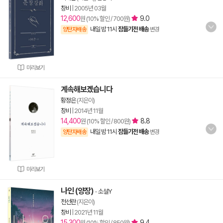
창비
|
2005년 03월
12,600
9.0
원 (10% 할인 / 700원)
내일 밤 11시
잠들기전 배송
양탄자배송
변경
미리보기
계속해보겠습니다
황정은
(지은이)
창비
|
2014년 11월
14,400
8.8
원 (10% 할인 / 800원)
내일 밤 11시
잠들기전 배송
양탄자배송
변경
미리보기
나인 (양장)
-
소설Y
천선란
(지은이)
창비
|
2021년 11월
15,300
9.4
원 (10% 할인 / 850원)