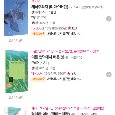
원 이상)
채식주의자 (리마스터판)
- 2024 노벨문학상 수상작가
-
창비 리마스터 소설선
한강
(지은이)
창비
|
2022년 03월
15,300
8.3
원 (10% 할인 / 850원)
내일 아침 7시
출근전 배송
양탄자배송
변경
미리보기
<물빛인쇄소>와 창비시선 + 컵받침 / 유리컵 / NFC 키링 (택1)
여름 언덕에서 배운 것
-
창비시선 446
안희연
(지은이)
창비
|
2020년 07월
11,700
9.0
원 (10% 할인 / 650원)
내일 아침 7시
출근전 배송
양탄자배송
변경
미리보기
화제의 책 + 알라딘 굿즈 (이벤트 도서 포함, 국내도서 3만원 이상)
달려라, 아비 (리마스터판)
-
창비 리마스터 소설선