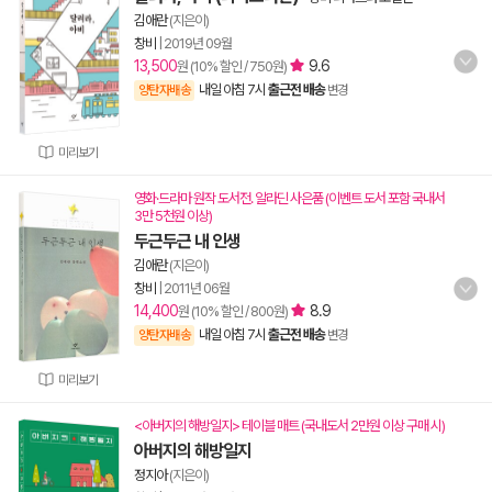
김애란
(지은이)
창비
|
2019년 09월
13,500
9.6
원 (10% 할인 / 750원)
내일 아침 7시
출근전 배송
양탄자배송
변경
미리보기
영화·드라마 원작 도서전. 알라딘 사은품 (이벤트 도서 포함 국내서
3만 5천원 이상)
두근두근 내 인생
김애란
(지은이)
창비
|
2011년 06월
14,400
8.9
원 (10% 할인 / 800원)
내일 아침 7시
출근전 배송
양탄자배송
변경
미리보기
<아버지의 해방일지> 테이블 매트 (국내도서 2만원 이상 구매 시)
아버지의 해방일지
정지아
(지은이)