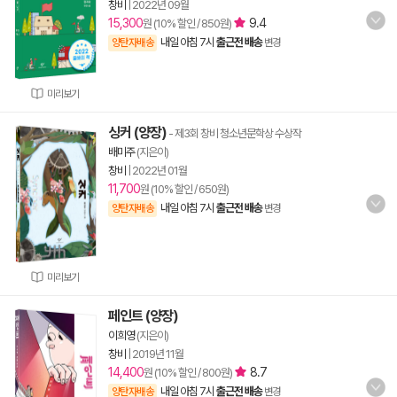
창비
|
2022년 09월
15,300
9.4
원 (10% 할인 / 850원)
내일 아침 7시
출근전 배송
양탄자배송
변경
미리보기
싱커 (양장)
- 제3회 창비 청소년문학상 수상작
배미주
(지은이)
창비
|
2022년 01월
11,700
원 (10% 할인 / 650원)
내일 아침 7시
출근전 배송
양탄자배송
변경
미리보기
페인트 (양장)
이희영
(지은이)
창비
|
2019년 11월
14,400
8.7
원 (10% 할인 / 800원)
내일 아침 7시
출근전 배송
양탄자배송
변경