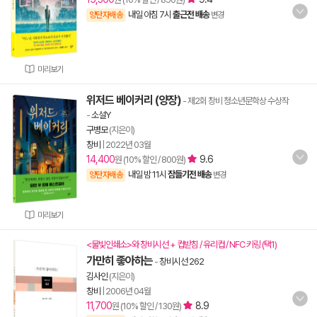
내일 아침 7시
출근전 배송
양탄자배송
변경
미리보기
위저드 베이커리 (양장)
- 제2회 창비 청소년문학상 수상작
-
소설Y
구병모
(지은이)
창비
|
2022년 03월
14,400
9.6
원 (10% 할인 / 800원)
내일 밤 11시
잠들기전 배송
양탄자배송
변경
미리보기
<물빛인쇄소>와 창비시선 + 컵받침 / 유리컵 / NFC 키링 (택1)
가만히 좋아하는
-
창비시선 262
김사인
(지은이)
창비
|
2006년 04월
11,700
8.9
원 (10% 할인 / 130원)