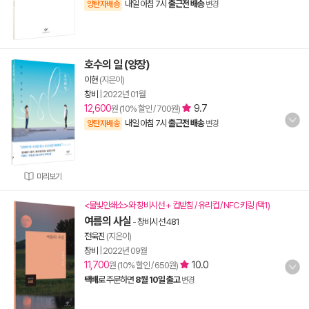
내일 아침 7시
출근전 배송
양탄자배송
변경
호수의 일 (양장)
이현
(지은이)
창비
|
2022년 01월
12,600
9.7
원 (10% 할인 / 700원)
내일 아침 7시
출근전 배송
양탄자배송
변경
미리보기
<물빛인쇄소>와 창비시선 + 컵받침 / 유리컵 / NFC 키링 (택1)
여름의 사실
-
창비시선 481
전욱진
(지은이)
창비
|
2022년 09월
11,700
10.0
원 (10% 할인 / 650원)
택배
로 주문하면
8월 10일 출고
변경