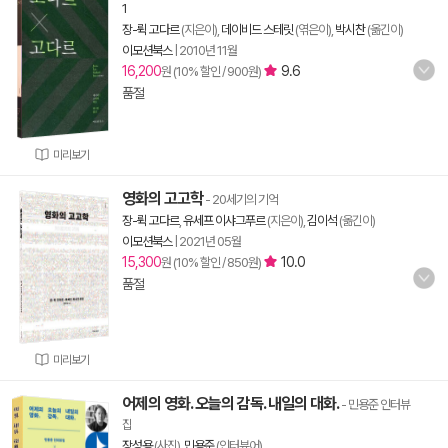
1
장-뤽 고다르
(지은이),
데이비드 스테릿
(엮은이),
박시찬
(옮긴이)
이모션북스
|
2010년 11월
16,200
9.6
원 (10% 할인 / 900원)
품절
미리보기
영화의 고고학
- 20세기의 기억
장-뤽 고다르
,
유세프 이샤그푸르
(지은이),
김이석
(옮긴이)
이모션북스
|
2021년 05월
15,300
10.0
원 (10% 할인 / 850원)
품절
미리보기
어제의 영화. 오늘의 감독. 내일의 대화.
- 민용준 인터뷰
집
장성용
(사진),
민용준
(인터뷰어)