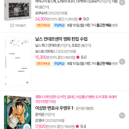
하마구치 류스케
,
노하라 다다시
,
다카하시 도모유키
(지은이),
이환
미
(옮긴이)
모쿠슈라
|
2022년 06월
24,300
9.0
원 (10% 할인 / 1,350원)
8월 10일 (월) 아침 7시
출근전 배송
양탄자배송
주말특급
변경
미리보기
닐스 안데르센의 영화 편집 수업
닐스 파그 안데르센
(지은이),
조효진
(옮긴이)
보스토크프레스
|
2022년 09월
15,300
9.0
원 (10% 할인 / 850원)
8월 10일 (월) 아침 7시
출근전 배송
양탄자배송
주말특급
변경
영화·드라마 원작 도서전. 알라딘 사은품 (이벤트 도서 포함 국내서
3만 5천원 이상)
이상한 변호사 우영우 1
- 문지원 대본집
문지원
(지은이)
김영사
|
2022년 09월
17,820
9.4
원 (10% 할인 / 990원)