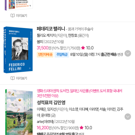
미리보기
페데리코 펠리니
- 꿈과 기억의 주술사
툴리오 케치치
(지은이),
한창호
(옮긴이)
볼피
|
2022년 10월
31,500
10.0
원 (10% 할인 / 1,750원)
8월 10일 (월) 아침 7시
출근전 배송
양탄자배송
주말특급
변경
미리보기
영화·드라마 원작 도서전. 알라딘 사은품 (이벤트 도서 포함 국내서
3만 5천원 이상)
성적표의 김민영
이재은
,
임지선
(지은이),
이소영
,
이다혜
,
이라영
,
서솔
,
이의진
,
김주
아
,
윤아정
(글)
arte(아르테)
|
2022년 10월
16,200
10.0
원 (10% 할인 / 900원)
택배
로 주문하면
8월 11일 출고
변경