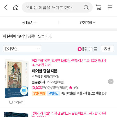
국내도서
인생 영화
이 분야에
19
개의 상품이 있습니다.
옵션
영화·드라마 원작 도서전. 알라딘 사은품 (이벤트 도서 포함 국내서
3만 5천원 이상)
헤어질 결심 각본
박찬욱
,
정서경
(지은이)
을유문화사
|
2022년 08월
13,500
9.9
원 (10% 할인 / 750원)
8월 10일 (월) 아침 7시
출근전 배송
양탄자배송
주말특급
변경
미리보기
영화·드라마 원작 도서전. 알라딘 사은품 (이벤트 도서 포함 국내서