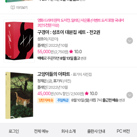
미리보기
영화·드라마 원작 도서전. 알라딘 사은품 (이벤트 도서 포함 국내서
3만 5천원 이상)
구경이 : 성초이 대본집 세트 - 전2권
성초이
(지은이)
플레인
|
2022년 10월
55,000
10.0
원 (2,750원)
택배
로 주문하면
8월 13일 출고
변경
고양이들의 아파트
- 표기식 사진집
정재은
(글),
표기식
(사진)
플레인
|
2022년 10월
45,000
10.0
원 (10% 할인 / 2,500원)
8월 10일 (월) 아침 7시
출근전 배송
양탄자배송
주말특급
변경
로그인
전체 메뉴
회사 소개
출판사 안내
PC 버전