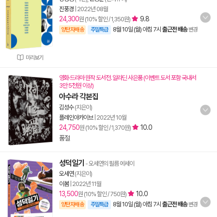
진풍경
|
2022년 08월
24,300
9.8
원 (10% 할인 / 1,350원)
8월 10일 (월) 아침 7시
출근전 배송
양탄자배송
주말특급
변경
미리보기
영화·드라마 원작 도서전. 알라딘 사은품 (이벤트 도서 포함 국내서
3만 5천원 이상)
아수라 각본집
김성수
(지은이)
플레인아카이브
|
2022년 10월
24,750
10.0
원 (10% 할인 / 1,370원)
품절
성덕일기
- 오세연의 필름 에세이
오세연
(지은이)
이봄
|
2022년 11월
13,500
10.0
원 (10% 할인 / 750원)
8월 10일 (월) 아침 7시
출근전 배송
양탄자배송
주말특급
변경