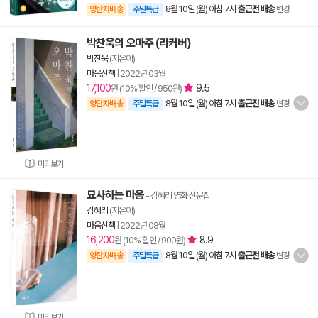
8월 10일 (월) 아침 7시
출근전 배송
양탄자배송
주말특급
변경
박찬욱의 오마주 (리커버)
박찬욱
(지은이)
마음산책
|
2022년 03월
17,100
9.5
원 (10% 할인 / 950원)
8월 10일 (월) 아침 7시
출근전 배송
양탄자배송
주말특급
변경
미리보기
묘사하는 마음
- 김혜리 영화 산문집
김혜리
(지은이)
마음산책
|
2022년 08월
16,200
8.9
원 (10% 할인 / 900원)
8월 10일 (월) 아침 7시
출근전 배송
양탄자배송
주말특급
변경
미리보기