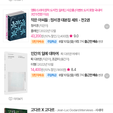
영화·드라마 원작 도서전. 알라딘 사은품 (이벤트 도서 포함 국내서
3만 5천원 이상)
작은 아씨들 : 정서경 대본집 세트 - 전2권
정서경
(지은이)
플레인
|
2022년 12월
43,200
9.0
원 (10% 할인 / 2,400원)
8월 10일 (월) 아침 7시
출근전 배송
양탄자배송
주말특급
변경
인간의 일에 대하여
- 뤽 다르덴 에세이
뤽 다르덴
(지은이),
조은미
(옮긴이)
미행
|
2022년 10월
14,400
8.4
원 (10% 할인 / 800원)
8월 10일 (월) 아침 7시
출근전 배송
양탄자배송
주말특급
변경
미리보기
고다르 X 고다르
- Jean-Luc Godard Interviews
-
시네마