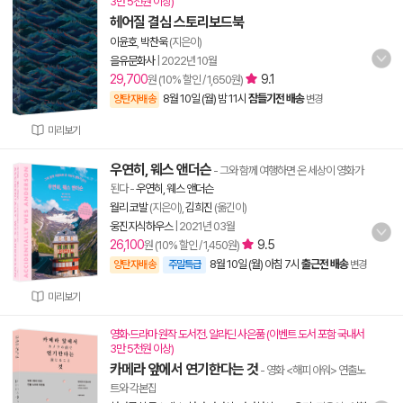
3만 5천원 이상)
헤어질 결심 스토리보드북
이윤호
,
박찬욱
(지은이)
을유문화사
|
2022년 10월
29,700
9.1
원 (10% 할인 / 1,650원)
8월 10일 (월) 밤 11시
잠들기전 배송
양탄자배송
변경
미리보기
우연히, 웨스 앤더슨
- 그와 함께 여행하면 온 세상이 영화가
된다
-
우연히, 웨스 앤더슨
월리 코발
(지은이),
김희진
(옮긴이)
웅진지식하우스
|
2021년 03월
26,100
9.5
원 (10% 할인 / 1,450원)
8월 10일 (월) 아침 7시
출근전 배송
양탄자배송
주말특급
변경
미리보기
영화·드라마 원작 도서전. 알라딘 사은품 (이벤트 도서 포함 국내서
3만 5천원 이상)
카메라 앞에서 연기한다는 것
- 영화 <해피 아워> 연출노
트와 각본집