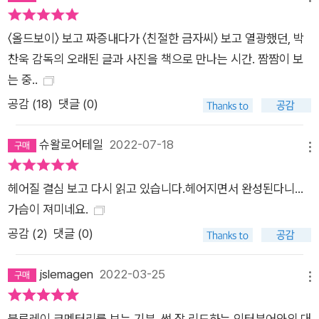
〈올드보이〉 보고 짜증내다가 〈친절한 금자씨〉 보고 열광했던, 박
찬욱 감독의 오래된 글과 사진을 책으로 만나는 시간. 짬짬이 보
는 중..
공감 (
18
)
댓글 (0)
슈왈로어테일
2022-07-18
메뉴
헤어질 결심 보고 다시 읽고 있습니다.헤어지면서 완성된다니...
가슴이 져미네요.
공감 (
2
)
댓글 (0)
jslemagen
2022-03-25
메뉴
블루레이 코멘터리를 보는 기분, 썩 잘 리드하는 인터뷰어와의 대