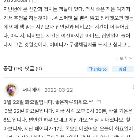
20220331
지난번에 본 신간과 겹치는 책들이 있다. 역시 좋은 책은 여기저
기서 추천을 하는것이니. 위스퍼맨,을 빨리 읽고 정리했으면 했는
데 이제 책 읽는 시간보다 집안일과 티비보는 시간이 더 늘어났
다. 아니지. 티비보는 시간은 여전하지만 아마도. 집안일이 늘어
나서 그런 것일것이다. 어머니가 무생채김치를 드시고 싶다고 해
서 열심히 무 씻고 채썰고 양념해 무치면 퇴근 후 하루가 그냥 지
더보기
나가버린다. 어쩌다 시간이 남는다 싶으면 또 밥 하고 정리하고.
공감 (
18
)
댓글 (0)
그나마 요리를 못 해 만들 수 있는 반찬의 가짓수가 적으니 요리
시간은 날마다 소비되지는 않는다는게 위안이려나? 하지만 집안
일은 소소하게 늘어만 간다. 어쨌거나 [위스퍼맨]은 카피캣범죄
서니데이
2022-03-22
메뉴
를 다룬 장르물이자 상실을 겪은 이들을 위한 성장물,이랜다. 읽
3월 22일 화요일입니다. 좋은하루되세요.^^
어야하는데 단숨에 책탑의 아래 깔려버리고 있다. 마음 독하게 먹
3월 22일 화요일입니다. 지금 시각 오후 9시 39분, 바깥 기온은
었을 때 십년이상 된 책들을 다 폐기하기 위해 꺼낼 수 있는데 왠
6도 입니다. 편안한 하루 보내고 계신가요.^^ 잘 지내셨나요. 찾
지 자꾸만 책을 버리는 것은 나쁜짓을 하는 것 같아서 망설여진
아보니까, 지난 페이퍼가 17일 목요일이었어요. 오늘이 화요일이
다. 새로운 개정판이 나온 책이어도 그 전의 책을 함부로 폐기할