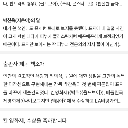
나, 찬드라의 경우〉, 〈올드보이〉, 〈쓰리, 몬스터 : 컷〉, 〈친절한 금자
씨〉, 〈싸이보그지만 괜찮아〉, 〈박쥐〉, 〈파란만장〉, 〈스토커〉, 〈고진감
래〉, 〈A Rose Reborn〉, 〈아가씨〉, 〈격세지감〉, 〈리틀 드러머 걸〉,
박찬욱(지은이)의 말
〈일장춘몽〉, 〈헤어질 결심〉, 〈동조자〉, 〈어쩔수가없다〉 등의 작품을 만
내가 쓴 책인데도 좀처럼 똑바로 보지를 못했다. 표지에 내 얼굴 사진
들었다. 지은 책으로 『박찬욱의 몽타주』, 『박찬욱의 오마주』, 『공동경
이 크게 박힌 데다가 피부가 플라스틱처럼 매끈매끈하게 보정되었기
비구역 JSA 각본』, 『복수는 나의 것 각본』, 『올드보이 각본』, 『박쥐
때문이다. 표지만 보아서는 딱 피부과 전문의의 저서 꼴이 아닌가(하
각본』, 『아가씨 각본』, 『친절한 금자씨 각본』, 『싸이보그지만 괜찮아
긴 〈미쓰 홍당무〉라는 영화에 ‘피부과 전문의 박찬욱’이라는 캐릭터가
각본』, 『각본 비밀은 없다』, 『아가씨 아카입』, 『미쓰 홍당무 각본집』,
나오기는 한다. 이 책 표지에서 영감을 받아 창조되었는지도 모를 일
출판사 제공 책소개
『아가씨 가까이』, 『너의 표정』, 『헤어질 결심 각본』, 『헤어질 결심 스
이다). 출판사 대표님을 조르고 조른 끝에 이제 드디어 이 책이 옷을
토리보드북』, 『어떻게 헤어질 결심을』, 『전,란 각본』, 『어쩔수가없다
인간의 원초적인 욕망과 죄의식, 구원에 대한 성찰을 그만의 독특
갈아입게 되었다. 아니 피부를 교체한다. 내가 찍힌 사진에서 내가 찍
각본』이 있다.
한 미장센으로 구현해내는 감독 박찬욱의 첫 번째 평론집이 표지
은 사진으로. 출판사에서 고른 이 사진들이 책의 내용과 각각 어떻게
조응하는지 똑 부러지게 설명하긴 어렵다. 그런데 가만 보고 있으면
를 바꾸어 재출간되었다. 칸영화제(〈박쥐〉〈올드보이〉), 베를린국
묘하게도 납득이 된다.
제영화제(〈싸이보그지만 괜찮아〉)에서 수상하고 LA비평가협회
상(〈아가씨〉)을 거머쥐었을뿐더러 각종 해외 영화제로부터 한 해
에도 수차례씩 초청을 받는 감독 박찬욱은, 올해 6년 만의 신작
칸 영화제, 수상을 축하합니다
영화 〈헤어질 결심〉(탕웨이 주연)을 발표할 예정이며 동시에 로