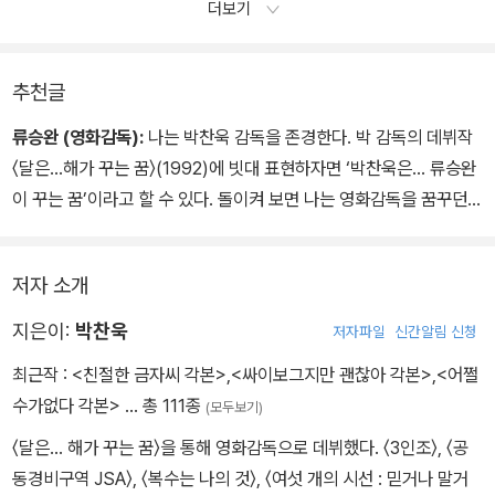
더보기
그래서 ‘두 위대한 사기꾼Two Magnificent Rogues‘이었다지 않
은가. 나머지 둘은 말할 나위도 없거니와, 블론디 역시 보물찾기 말고
는 무엇에도 관심이 없다. 서로가 가진 정보를 털어놓기로 했을때 정
추천글
작 거짓말을 하는 건 블론디 쪽이고, 투코의 총에서 탄환을 몰래 빼어
류승완 (영화감독):
나는 박찬욱 감독을 존경한다. 박 감독의 데뷔작
놓는 자도 그다. 묘비명을 적어놓겠다던 돌멩이에 아무것도 안 씌어
〈달은…해가 꾸는 꿈〉(1992)에 빗대 표현하자면 ‘박찬욱은… 류승완
져 있음은 물론이다. 최후의 3각 결투 때, 엔젤 아이즈는 투코와블론
이 꾸는 꿈’이라고 할 수 있다. 돌이켜 보면 나는 영화감독을 꿈꾸던
디 둘을 상대해야 하지만 블론디는 안심하고 엔젤 아이즈만 쏘면 된
고교 시절부터 박 감독을 선망했다. 데뷔하기 전 독립영화협회 워크
다. 운이 나빠 자기가 죽는다고 해도 금화는 누구의 차지도 되지 않는
숍에서 다큐멘터리 수업을 받을 때 인터뷰를 핑계로 박 감독을 만났
다. 블론디는 가장 영리한 사나이.
저자 소개
고, 제작이 무산된 ‘야간비행’과 두 번째 영화 〈3인조〉(1997)에 연출
부로 참여해 현장수업을 받기도 했다. 각본·연출작업 외 비평가로 활
지은이:
박찬욱
저자파일
신간알림 신청
동하면서 신문과 영화전문지 등에 발표한 글은 내 영화의 자양분이
최근작 :
<친절한 금자씨 각본>
,
<싸이보그지만 괜찮아 각본>
,
<어쩔
되었다. 이 글은 『박찬욱의 오마주』와 『박찬욱의 몽타주』라는 제목으
수가없다 각본>
… 총 111종
(모두보기)
로 재발간되었다.
〈달은… 해가 꾸는 꿈〉을 통해 영화감독으로 데뷔했다. 〈3인조〉, 〈공
동경비구역 JSA〉, 〈복수는 나의 것〉, 〈여섯 개의 시선 : 믿거나 말거