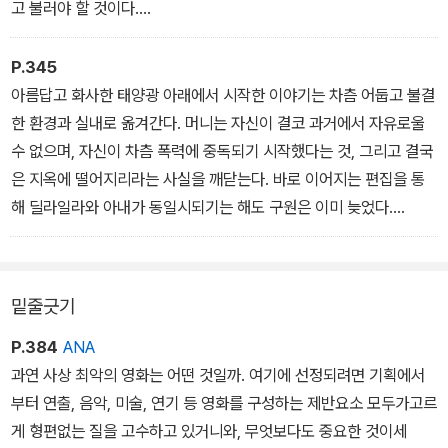
고 불러야 할 것이다.
―「80일간의 세계일주┃이 세상 끝까지」 중에서
P.345
아름답고 화사한 태양광 아래에서 시작한 이야기는 차츰 어둡고 불결
한 환경과 실내로 옮겨간다. 머니는 자신이 결코 과거에서 자유로울
수 없으며, 자신이 차츰 폭력에 중독되기 시작했다는 것, 그리고 결국
은 지옥에 떨어지리라는 사실을 깨닫는다. 바로 이어지는 편집을 통
해 딜라일라와 아내가 동일시되기는 해도 구원은 이미 늦었다.
―「프롬 헬┃용서받지 못한 자」 중에서
밑줄긋기
P.384
ANA
과연 사상 최악의 영화는 어떤 것일까. 여기에 선정되려면 기획에서
부터 연출, 음악, 미술, 연기 등 영화를 구성하는 제반요소 모두가고르
게 형편없는 질을 고수하고 있거니와, 무엇보다도 중요한 것이세