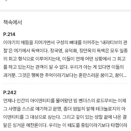
데, 국내외에서 인정받는 박찬욱 감독의 작품세계가 형성된 배경을
엿보는 데도 도움을 줄 것이다.
책속에서
〈아이다호〉〈양들의 침묵〉〈아비정전〉 등의 걸작으로 손꼽히는 작품뿐
P.214
아니라 상대적으로 소외되었던 B무비(〈어딕션〉〈세컨드〉〈토마토 공
이야기의 매듭을 지어가면서 구성의 뼈대를 이어주는 ‘내러티브의 관
격대〉)나 장르영화(〈로보캅〉〈공포의 계단〉〈용서받지 못한 자〉)까지
절’은 여기에서 독백이다. 장국영, 유덕화, 장만옥의 독백은 모두 일종
섭렵해, 독자적인 시각으로 재평가했다. 박찬욱 감독이 좋아하고 존
의 회고 형식으로 이루어지는데, 이들이 언제 어떤 상황에서 그 회고
경하는 영화, 더 나아가 영화 장르 전체에 바치는 ‘오마주hommag
를 하고 있는지는 관객이 알 수 없다. 우리가 아는 게 있다면 이들의
e’라 할 수 있는 책이다.
과거뿐. 그것은 행복한 추억이라기보다는 혼란스러운 꿈이고, 꿈이되
악몽이라기에는 아름답고, 길몽이라기에는 우울한 꿈……. 〈아비정
전〉은 수수께끼의 미몽迷夢이다.
P.242
―「홍콩보다 낯선 곳을 향해 가는 미스터리 트레인┃아비정전」 중에
언제나 인간의 아이덴티티를 물어왔던 빔 벤더스의 로드무비는 이제
서
그 사명을 스스로 얘기하고 문명, 좀더 엄밀히 말해 테크놀로지의 아
이덴티티를 그 대상으로 삼는다. 그리고 깊이 있는 성찰 끝에 나온 결
말은 싱거운 예찬론이다. 우리는 이 태도를 중립이라기보다 타협이라