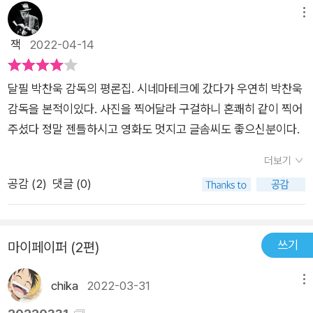
메뉴
잭
2022-04-14
달필 박찬욱 감독의 평론집. 시네마테크에 갔다가 우연히 박찬욱
감독을 본적이있다. 사진을 찍어달라 구걸하니 혼쾌히 같이 찍어
주셨다 정말 젠틀하시고 영화도 멋지고 글솜씨도 좋으신분이다.
더보기
공감 (
2
)
댓글 (0)
쓰기
마이페이퍼 (2편)
chika
2022-03-31
메뉴