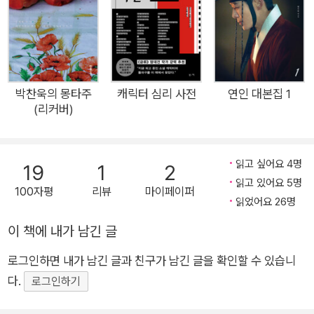
편의 영화를 고른 『박찬욱의 오마주』는 자신의 호기심과 영화에
대한 열망을 채워준 영화들에 대한 헌사다. 이번 리커버는 앞서
말한 박찬욱 감독의 사진전 〈너의 표정〉에 포함된 사진 두 점으로
새롭게 표지를 단장했다. 계단 너머의 그림자가 미지의 길을 비추
는 사진이다. 영화감독, 제작자, 평론가로서의 모습뿐 아니라 사
박찬욱의 몽타주
캐릭터 심리 사전
연인 대본집 1
진작가로서의 면모까지 한 권의 책에 담아낸 셈이다.
(리커버)
읽고 싶어요 4명
19
1
2
읽고 있어요 5명
100자평
리뷰
마이페이퍼
읽었어요 26명
이 책에 내가 남긴 글
로그인하면 내가 남긴 글과 친구가 남긴 글을 확인할 수 있습니
다.
로그인하기