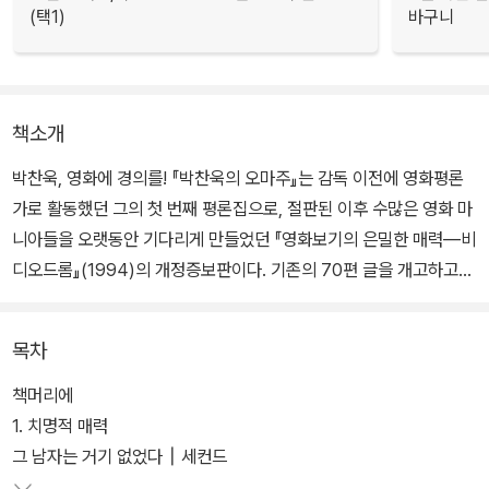
(택1)
바구니
책소개
박찬욱, 영화에 경의를! 『박찬욱의 오마주』는 감독 이전에 영화평론
가로 활동했던 그의 첫 번째 평론집으로, 절판된 이후 수많은 영화 마
니아들을 오랫동안 기다리게 만들었던 『영화보기의 은밀한 매력―비
디오드롬』(1994)의 개정증보판이다. 기존의 70편 글을 개고하고
새로운 영화 이야기 55편을 더해 총 125편을 실었다.
목차
『영화보기의 은밀한 매력―비디오드롬』이 B무비 마니아로서의 독특
한 취향을 대중적으로 선보이는 성격이 강했다면 개정증보판 『박찬
책머리에
욱의 오마주』는 좀더 다양한 영화를 소개하면서 한층 깊은 영화세계
1. 치명적 매력
로 독자를 안내하고 있다. 국내 미개봉작을 비롯해서 본국에서도 외
그 남자는 거기 없었다┃세컨드
면당한 ‘저주받은 걸작’, 새롭게 해석된 ‘컬트영화’ 등도 다루고 있는