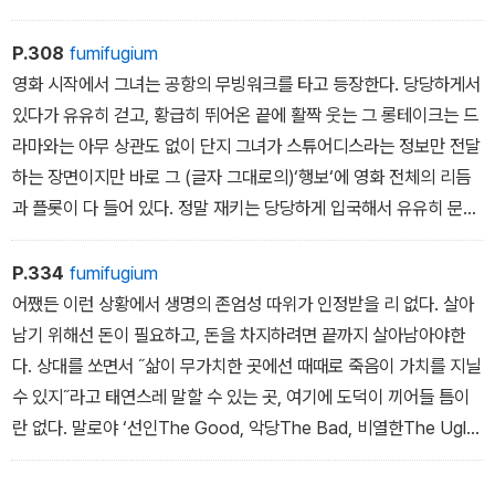
는 거리 장면에 태연스럽게 ‘뉴욕‘ 이란 커다란 자막을 넣는다)하는나
머지, 끝내는 영화 자체를 조롱(<돌아온 킬러 토마토>에서는, <가슴
P.308
fumifugium
이 큰 계집애들, 해변으로 간다. 그리고 브래지어를 벗다>라는 허구
영화 시작에서 그녀는 공항의 무빙워크를 타고 등장한다. 당당하게서
의 영화 속 영화가 본 영화와 수시로 뒤섞인다)하는 지경에 까지이른
있다가 유유히 걷고, 황급히 뛰어온 끝에 활짝 웃는 그 롱테이크는 드
다.
라마와는 아무 상관도 없이 단지 그녀가 스튜어디스라는 정보만 전달
하는 장면이지만 바로 그 (글자 그대로의)‘행보‘에 영화 전체의 리듬
과 플롯이 다 들어 있다. 정말 재키는 당당하게 입국해서 유유히 문제
를 해결해나가다가 곤란에빠지는 시늉만 좀 해주고는 끝으로 돈을 다
차지하고 빙긋 웃어버리는것이 아닌가.
P.334
fumifugium
어쨌든 이런 상황에서 생명의 존엄성 따위가 인정받을 리 없다. 살아
남기 위해선 돈이 필요하고, 돈을 차지하려면 끝까지 살아남아야한
다. 상대를 쏘면서 ˝삶이 무가치한 곳에선 때때로 죽음이 가치를 지닐
수 있지˝라고 태연스레 말할 수 있는 곳, 여기에 도덕이 끼어들 틈이
란 없다. 말로야 ‘선인The Good, 악당The Bad, 비열한The Ugly‘
이지만 사실 이 인간들에 그런 구별은 무의미하다. 선한 자는 하나도
없는 대신 모두가 악하고 비열하기 때문이다. 처음에 정했던 제목도