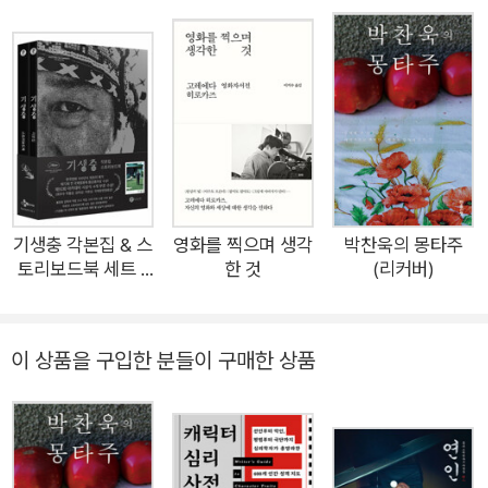
버트 다우니 주니어 주연의 HBO 드라마 준비에 한창이다. 더불
어 지난 2021년 첫 개인전으로 선보인 〈너의 표정〉(국제갤러리
부산)에서는, 그동안 인물을 중심으로 이야기를 풀어냈던 영화작
업에서와 달리 인물이 배제된, 감독이 직접 발견한 세계 곳곳의
정물과 풍경이 담긴 사진들을 선보였다. ‘무생물’ 같은 시각적 대
상에서 찾아낸 생명력이 자신에게 가져다주는 감정을 깊게 들여
다본 결과물들이다. 이렇듯 화려한 이력 덕에 작업 초반부터 탄탄
대로를 달린 것처럼 보이는 그에게도 물론 곡절의 시기가 존재했
기생충 각본집 & 스
영화를 찍으며 생각
박찬욱의 몽타주
토리보드북 세트 -
한 것
(리커버)
다. 1992년 데뷔작과 차기작은 기대만큼의 반응을 일으키지 못
전2권
했고, 그로 인해 감독은 영화평론가 및 비디오 가게 아르바이트
생활을 하며 쓰디쓴 공백기를 겪기도 했다. 오로지 돈을 벌기 위
이 상품을 구입한 분들이 구매한 상품
해 글을 쓰던 시절도 있었다고 밝힌 그는, 알고 보면 영화감독으
로 이름을 알리기 이전에 평론가로서 먼저 두각을 보였는데, 그의
글들에서 우리는 대한민국의 대표적인 감독 박찬욱이 가진 상상
력과 영감의 원천을 발견할 수 있다. 그의 취향을 중심으로 125