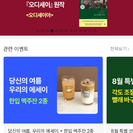
관련 이벤트
전체보기
당신의 여름, 우리의 에세이 + 한입 맥주잔 2종
8월 특별 선