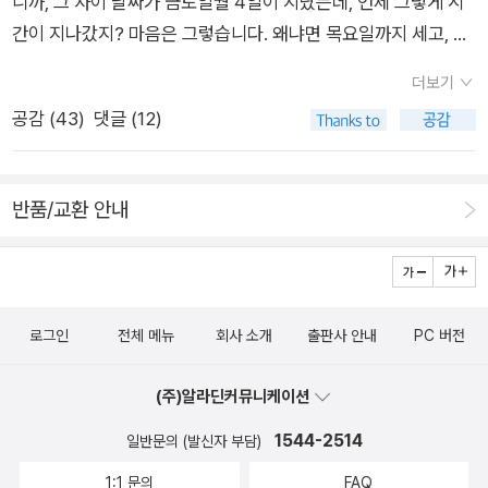
니까, 그 사이 날짜가 금토일월 4일이 지났는데, 언제 그렇게 시
수는 없다는 생각을 하게 되는데. 그러다보면 또 책정리가 힘들어
간이 지나갔지? 마음은 그렇습니다. 왜냐면 목요일까지 세고, 금
진다. 그래서 자꾸만 읽으려고 뒀던 책을 몇년동안 읽지않고 지내
토일 세고, 그리고 월화 세면 며칠 안 된 것 같거든요. 주말은 주
게 되면 미련과 아쉬움을 버리고 기증박스에 올려놓게 되어버린
더보기
말의 시간으로, 주중의 시간은 주중의 시간으로 세다보면 그렇게
다. 한번이라도 책을 읽고 넘기려면 다 읽어야하는데. 그래서 책
공감 (
43
)
댓글 (12)
가끔 분리될 때가 있긴 해요. 하지만 실제 시간은 그런 게 아니라
읽을 여유가 생길때까지 신간구입을 자꾸만 뒤로 미루게 된다. 스
서, 날씨는 많이 따뜻해졌습니다. 저녁 뉴스를 보니까, 아침에 오
테이트오브테러, 역시 어쩔수없이 뒤로 미루게 되는 책인데 다들
늘은 1도 전후였는데, 오후에는 10도보다 더 올라갔어요. 하루의
잘 읽힌다고 하니. 어쩌나. 난 이미 작년에 구입한 책도, 아니지
반품/교환 안내
일교차가 상당합니다. 지금은 오후 9시가 지났는데, 아직 6도 정
최소 3년전에 구입한 책들도 여전히 읽지 못하고 미뤄두고 있다.
도 됩니다. 내일은 아침 최저기온이 4도 정도 된다고 하는데, 낮
- 아니, 사실 세게문학 책은 십년이 되었는데도 책장에 꽂혀있기
기온이 오늘보다 조금 더 낮을지도 모르겠어요. 하지만 점점 따뜻
만 한 책들도 있다. 더블린 사람들,은 더블린에 가서 읽을꺼라고
해지는 방향은 그대로라서, 최저기온과 최고기온은 계속 올라갈
미뤄둔거라 핑계를 대고 있기는 하지만. 지금 읽는 책은 프랑스의
로그인
전체 메뉴
회사 소개
출판사 안내
PC 버전
예정입니다. 지난 주말, 우리집 앞은 아니지만, 우리 시에도 눈이
아름다운 마을들. 생각보다 마을 사진이 작게 실려있어서 아쉽고.
내린 곳이 있었고, 강원도에는 눈이 많이 내렸다고 합니다. 한겨
이제야 읽어보기 시작하는 책이지만. 마을의 축제는 장미축제인
(주)알라딘커뮤니케이션
울처럼 눈이 많이 온 사진을 봤어요. 믿기 어렵지만 지난주 그러
데 장미꽃이 넘쳐나는 마을 사진은 한장도 없다는것이 아쉽다.
1544-2514
니까 며칠 전의 일입니다. 주말에 날씨가 흐리고 비가 오거나 하
일반문의 (발신자 부담)
면서 좋지 않았는데, 오늘 오후엔 날씨가 맑고 햇볕이 따뜻한 날
1:1 문의
FAQ