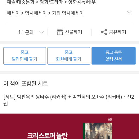
예술/대중문화
>
영화/드라마
>
영화감독/배우
에세이
>
명사에세이
>
기타 명사에세이
선물하기
공유하기
중고
중고
중고 등록
알라딘에 팔기
회원에게 팔기
알림 신청
이 책이 포함된 세트
[세트] 박찬욱의 몽타주 (리커버) + 박찬욱의 오마주 (리커버) - 전2
권