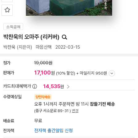
소득공제
박찬욱의 오마주 (리커버)
박찬욱
(지은이)
마음산책
2022-03-15
정가
19,000원
17,100
판매가
원
(10% 할인) +
마일리지 950원
14,535
카드최대혜택가
원
수령예상일
양탄자배송
오후 1시까지 주문하면 밤 11시
잠들기전 배송
(중구 서소문로 89-31 )
변경
배송료
무료
전자책
전자책 출간알림 신청