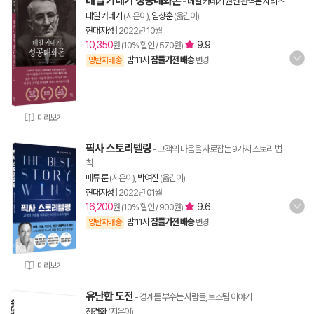
데일 카네기 성공대화론
-
데일 카네기 원전 완역본 시리즈
데일 카네기
(지은이),
임상훈
(옮긴이)
현대지성
|
2022년 10월
10,350
9.9
원 (10% 할인 / 570원)
밤 11시
잠들기전 배송
양탄자배송
변경
미리보기
픽사 스토리텔링
- 고객의 마음을 사로잡는 9가지 스토리 법
칙
매튜 룬
(지은이),
박여진
(옮긴이)
현대지성
|
2022년 01월
16,200
9.6
원 (10% 할인 / 900원)
밤 11시
잠들기전 배송
양탄자배송
변경
미리보기
유난한 도전
- 경계를 부수는 사람들, 토스팀 이야기
정경화
(지은이)