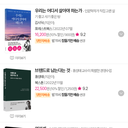
우리는 어디서 살아야 하는가
- 인문학자가 직접 고른 살
기 좋고 사기 좋은 땅
김시덕
(지은이)
포레스트북스
|
2022년 07월
16,200
9.2
원 (10% 할인 / 900원)
밤 11시
잠들기전 배송
양탄자배송
변경
미리보기
브랜드로 남는다는 것
- 홍성태 교수의 특별한 경영수업
홍성태
(지은이)
북스톤
|
2022년 11월
22,500
9.2
원 (10% 할인 / 1,250원)
밤 11시
잠들기전 배송
양탄자배송
변경
미리보기