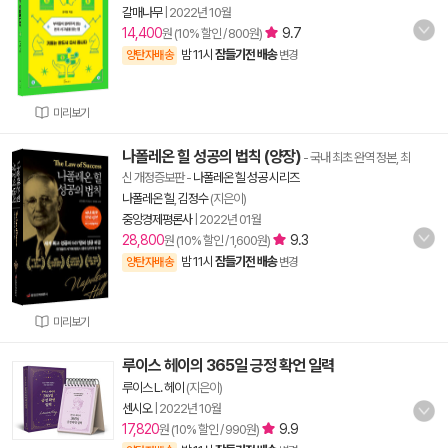
갈매나무
|
2022년 10월
14,400
9.7
원 (10% 할인 / 800원)
밤 11시
잠들기전 배송
양탄자배송
변경
미리보기
나폴레온 힐 성공의 법칙 (양장)
- 국내 최초 완역 정본, 최
신 개정증보판
-
나폴레온 힐 성공 시리즈
나폴레온 힐
,
김정수
(지은이)
중앙경제평론사
|
2022년 01월
28,800
9.3
원 (10% 할인 / 1,600원)
밤 11시
잠들기전 배송
양탄자배송
변경
미리보기
루이스 헤이의 365일 긍정 확언 일력
루이스 L. 헤이
(지은이)
센시오
|
2022년 10월
17,820
9.9
원 (10% 할인 / 990원)