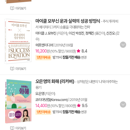
미리보기
마이클 모부신 운과 실력의 성공 방정식
- 주식 투자에
서 메이저리그까지 승률을 극대화하는 전략
마이클 J. 모부신
(지은이),
이건
,
박성진
,
정채진
(옮긴이),
신진오
(감
수)
에프엔미디어
|
2019년 09월
16,200
8.4
원 (10% 할인 / 900원)
밤 11시
잠들기전 배송
양탄자배송
변경
미리보기
오은영의 화해 (리커버)
- 상처받은 내면의 ‘나’와 마주하는
용기
오은영
(지은이)
코리아닷컴(Korea.com)
|
2019년 01월
14,400
9.5
원 (10% 할인 / 800원)
밤 11시
잠들기전 배송
양탄자배송
변경
미리보기