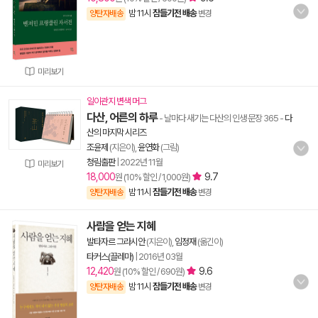
밤 11시
잠들기전 배송
양탄자배송
변경
미리보기
일이관지 변색 머그
다산, 어른의 하루
- 날마다 새기는 다산의 인생 문장 365
-
다
산의 마지막 시리즈
조윤제
(지은이),
윤연화
(그림)
청림출판
|
2022년 11월
미리보기
18,000
9.7
원 (10% 할인 / 1,000원)
밤 11시
잠들기전 배송
양탄자배송
변경
사람을 얻는 지혜
발타자르 그라시안
(지은이),
임정재
(옮긴이)
타커스(끌레마)
|
2016년 03월
12,420
9.6
원 (10% 할인 / 690원)
밤 11시
잠들기전 배송
양탄자배송
변경