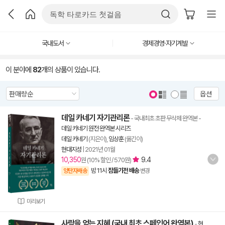
국내도서
경제경영·자기계발
이 분야에
82
개의 상품이 있습니다.
옵션
데일 카네기 자기관리론
- 국내최초 초판 무삭제 완역본
-
데일 카네기 원전 완역본 시리즈
데일 카네기
(지은이),
임상훈
(옮긴이)
현대지성
|
2021년 01월
10,350
9.4
원 (10% 할인 / 570원)
밤 11시
잠들기전 배송
양탄자배송
변경
미리보기
사람을 얻는 지혜 (국내 최초 스페인어 완역본)
-
현