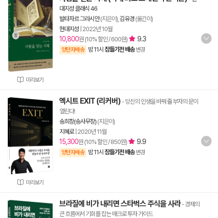
대지성 클래식 46
발타자르 그라시안
(지은이),
김유경
(옮긴이)
현대지성
|
2022년 10월
10,800
9.3
원 (10% 할인 / 600원)
밤 11시
잠들기전 배송
양탄자배송
변경
미리보기
엑시트 EXIT (리커버)
- 당신의 인생을 바꿔 줄 부자의 문이
열린다!
송희창(송사무장)
(지은이)
지혜로
|
2020년 11월
15,300
9.9
원 (10% 할인 / 850원)
밤 11시
잠들기전 배송
양탄자배송
변경
미리보기
브라질에 비가 내리면 스타벅스 주식을 사라
- 경제의
큰 흐름에서 기회를 잡는 매크로 투자 가이드