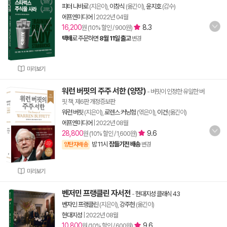
피터 나바로
(지은이),
이창식
(옮긴이),
윤지호
(감수)
에프엔미디어
|
2022년 04월
16,200
8.3
원 (10% 할인 / 900원)
택배
로 주문하면
8월 11일 출고
변경
미리보기
워런 버핏의 주주 서한 (양장)
- 버핏이 인정한 유일한 버
핏 책, 제6판 개정증보판
워런 버핏
(지은이),
로렌스 커닝험
(엮은이),
이건
(옮긴이)
에프엔미디어
|
2022년 08월
28,800
9.6
원 (10% 할인 / 1,600원)
밤 11시
잠들기전 배송
양탄자배송
변경
미리보기
벤저민 프랭클린 자서전
-
현대지성 클래식 43
벤자민 프랭클린
(지은이),
강주헌
(옮긴이)
현대지성
|
2022년 08월
10,800
9.6
원 (10% 할인 / 600원)