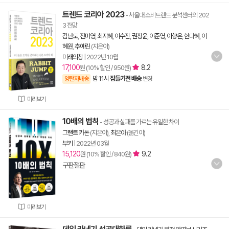
트렌드 코리아 2023
- 서울대 소비트렌드 분석센터의 202
3 전망
김난도
,
전미영
,
최지혜
,
이수진
,
권정윤
,
이준영
,
이향은
,
한다혜
,
이
혜원
,
추예린
(지은이)
미래의창
|
2022년 10월
17,100
8.2
원 (10% 할인 / 950원)
밤 11시
잠들기전 배송
양탄자배송
변경
미리보기
10배의 법칙
- 성공과 실패를 가르는 유일한 차이
그랜트 카돈
(지은이),
최은아
(옮긴이)
부키
|
2022년 03월
15,120
9.2
원 (10% 할인 / 840원)
구판절판
미리보기