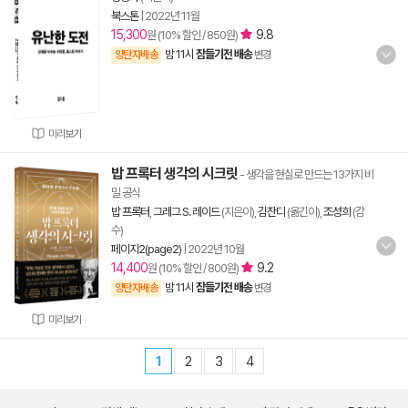
북스톤
|
2022년 11월
15,300
9.8
원 (10% 할인 / 850원)
밤 11시
잠들기전 배송
양탄자배송
변경
미리보기
밥 프록터 생각의 시크릿
- 생각을 현실로 만드는 13가지 비
밀 공식
밥 프록터
,
그레그 S. 레이드
(지은이),
김잔디
(옮긴이),
조성희
(감
수)
페이지2(page2)
|
2022년 10월
14,400
9.2
원 (10% 할인 / 800원)
밤 11시
잠들기전 배송
양탄자배송
변경
미리보기
1
2
3
4