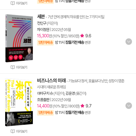
밤 11시
잠들기전 배송
양탄자배송
변경
미리보기
세븐
- 7년 안에 경제적 자유를 만드는 7가지 비밀
전인구
(지은이)
차이정원
|
2022년 05월
15,300
9.6
원 (10% 할인 / 850원)
밤 11시
잠들기전 배송
양탄자배송
변경
미리보기
비즈니스의 미래
- 기능보다 정서, 효율보다 낭만, 성장이 멈춘
시대의 새로운 프레임
야마구치 슈
(지은이),
김윤경
(옮긴이)
흐름출판
|
2022년 09월
14,400
9.7
원 (10% 할인 / 800원)
밤 11시
잠들기전 배송
양탄자배송
변경
미리보기