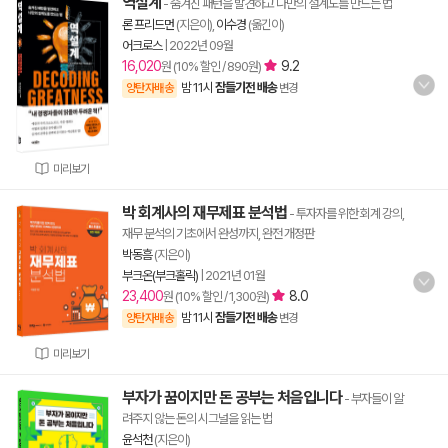
역설계
- 숨겨진 패턴을 발견하고 나만의 설계도를 만드는 법
론 프리드먼
(지은이),
이수경
(옮긴이)
어크로스
|
2022년 09월
16,020
9.2
원 (10% 할인 / 890원)
밤 11시
잠들기전 배송
양탄자배송
변경
미리보기
박 회계사의 재무제표 분석법
- 투자자를 위한 회계 강의,
재무 분석의 기초에서 완성까지, 완전 개정판
박동흠
(지은이)
부크온(부크홀릭)
|
2021년 01월
23,400
8.0
원 (10% 할인 / 1,300원)
밤 11시
잠들기전 배송
양탄자배송
변경
미리보기
부자가 꿈이지만 돈 공부는 처음입니다
- 부자들이 알
려주지 않는 돈의 시그널을 읽는 법
윤석천
(지은이)