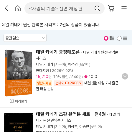
데일 카네기 원전 완역본 시리즈 :
7
권의 상품이 있습니다.
표지 보기
표지 안보기
데일 카네기 긍정태도론
-
데일 카네기 원전 완역본
시리즈
데일 카네기
(지은이),
박선령
(옮긴이)
현대지성
|
2026년 02월
15,210
10.0
원 (10% 할인 / 840원)
내일 (월) 아침 7시
출근
양탄자배송
썬데이 EXPRESS
전 배송
변경
미리보기
데일 카네기 초판 완역본 세트 - 전4권
-
데일 카
네기 원전 완역본 시리즈
데일 카네기
(지은이),
임상훈
,
이종인
(옮긴이)