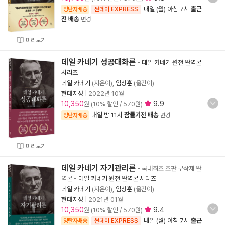
내일 (월) 아침 7시
출근
양탄자배송
썬데이 EXPRESS
전 배송
변경
미리보기
데일 카네기 성공대화론
-
데일 카네기 원전 완역본
시리즈
데일 카네기
(지은이),
임상훈
(옮긴이)
현대지성
|
2022년 10월
10,350
9.9
원 (10% 할인 / 570원)
내일 밤 11시
잠들기전 배송
양탄자배송
변경
미리보기
데일 카네기 자기관리론
- 국내최초 초판 무삭제 완
역본
-
데일 카네기 원전 완역본 시리즈
데일 카네기
(지은이),
임상훈
(옮긴이)
현대지성
|
2021년 01월
10,350
9.4
원 (10% 할인 / 570원)
내일 (월) 아침 7시
출근
양탄자배송
썬데이 EXPRESS