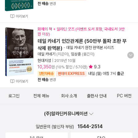
전 배송
변경
미리보기
화제의 책 + 알라딘 굿즈 (이벤트 도서 포함, 국내도서 3만
원 이상)
데일 카네기 인간관계론 (50만부 돌파 초판 무
삭제 완역본)
-
데일 카네기 원전 완역본 시리즈
데일 카네기
(지은이),
임상훈
(옮긴이)
현대지성
|
2019년 10월
10,350
9.3
원 (10% 할인 / 570원)
내일 (월) 아침 7시
출근
양탄자배송
썬데이 EXPRESS
전 배송
변경
미리보기
로그인
전체 메뉴
회사 소개
출판사 안내
PC 버전
(주)알라딘커뮤니케이션
1544-2514
일반문의 (발신자 부담)