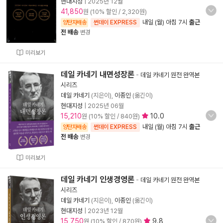
현대지성
|
2025년 12월
41,850
원 (10% 할인 / 2,320원)
내일 (월) 아침 7시
출근
양탄자배송
썬데이 EXPRESS
전 배송
변경
미리보기
데일 카네기 내면성장론
-
데일 카네기 원전 완역본
시리즈
데일 카네기
(지은이),
이종인
(옮긴이)
현대지성
|
2025년 06월
15,210
10.0
원 (10% 할인 / 840원)
내일 (월) 아침 7시
출근
양탄자배송
썬데이 EXPRESS
전 배송
변경
미리보기
데일 카네기 인생경영론
-
데일 카네기 원전 완역본
시리즈
데일 카네기
(지은이),
이종인
(옮긴이)
현대지성
|
2023년 12월
15,750
9.8
원 (10% 할인 / 870원)