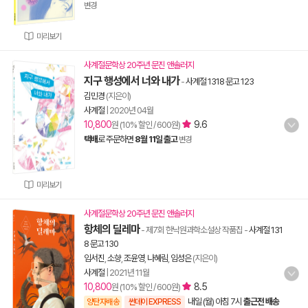
변경
미리보기
사계절문학상 20주년 문진 앤솔러지
지구 행성에서 너와 내가
-
사계절 1318 문고 123
김민경
(지은이)
사계절
|
2020년 04월
10,800
9.6
원 (10% 할인 / 600원)
택배
로 주문하면
8월 11일 출고
변경
미리보기
사계절문학상 20주년 문진 앤솔러지
항체의 딜레마
- 제7회 한낙원과학소설상 작품집
-
사계절 131
8 문고 130
임서진
,
소향
,
조윤영
,
나혜림
,
임성은
(지은이)
사계절
|
2021년 11월
10,800
8.5
원 (10% 할인 / 600원)
내일 (월) 아침 7시
출근전 배송
양탄자배송
썬데이 EXPRESS