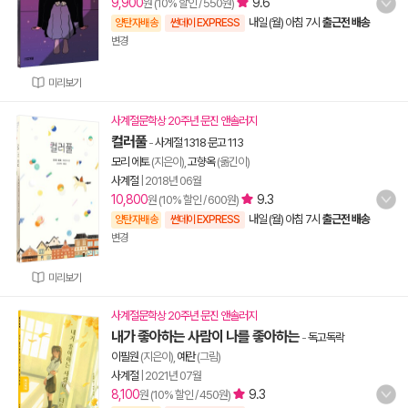
9,900
9.6
원 (10% 할인 / 550원)
내일 (월) 아침 7시
출근전 배송
양탄자배송
썬데이 EXPRESS
변경
미리보기
사계절문학상 20주년 문진 앤솔러지
컬러풀
-
사계절 1318 문고 113
모리 에토
(지은이),
고향옥
(옮긴이)
사계절
|
2018년 06월
10,800
9.3
원 (10% 할인 / 600원)
내일 (월) 아침 7시
출근전 배송
양탄자배송
썬데이 EXPRESS
변경
미리보기
사계절문학상 20주년 문진 앤솔러지
내가 좋아하는 사람이 나를 좋아하는
-
독고독락
이필원
(지은이),
예란
(그림)
사계절
|
2021년 07월
8,100
9.3
원 (10% 할인 / 450원)