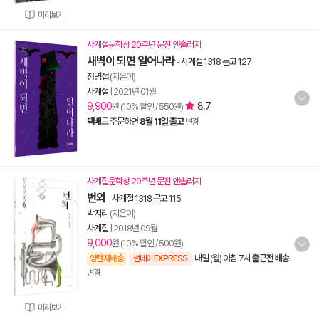
미리보기
사계절문학상 20주년 문진 앤솔러지
새벽이 되면 일어나라
-
사계절 1318 문고 127
정명섭
(지은이)
사계절
|
2021년 01월
9,900
8.7
원 (10% 할인 / 550원)
택배
로 주문하면
8월 11일 출고
변경
사계절문학상 20주년 문진 앤솔러지
번외
-
사계절 1318 문고 115
박지리
(지은이)
사계절
|
2018년 09월
9,000
원 (10% 할인 / 500원)
내일 (월) 아침 7시
출근전 배송
양탄자배송
썬데이 EXPRESS
변경
미리보기