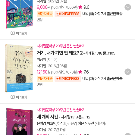
사계절
|
2021년 07월
9,000
9.6
원 (10% 할인 / 500원)
내일 (월) 아침 7시
출근전 배송
양탄자배송
썬데이 EXPRESS
변경
미리보기
사계절문학상 20주년 문진 앤솔러지
거기, 내가 가면 안 돼요? 2
-
사계절 1318 문고 105
이금이
(지은이)
사계절
|
2016년 06월
12,150
7.6
원 (10% 할인 / 670원)
내일 (월) 아침 7시
출근전 배송
양탄자배송
썬데이 EXPRESS
변경
미리보기
사계절문학상 20주년 문진 앤솔러지
세 개의 시간
-
사계절 1318 문고 112
윤여경
,
박효명
,
허진희
,
김유경
,
허윤
,
임우진
(지은이)
사계절
|
2017년 11월