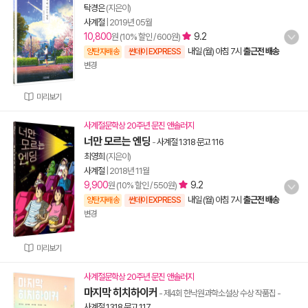
탁경은
(지은이)
사계절
|
2019년 05월
10,800
9.2
원 (10% 할인 / 600원)
내일 (월) 아침 7시
출근전 배송
양탄자배송
썬데이 EXPRESS
변경
미리보기
사계절문학상 20주년 문진 앤솔러지
너만 모르는 엔딩
-
사계절 1318 문고 116
최영희
(지은이)
사계절
|
2018년 11월
9,900
9.2
원 (10% 할인 / 550원)
내일 (월) 아침 7시
출근전 배송
양탄자배송
썬데이 EXPRESS
변경
미리보기
사계절문학상 20주년 문진 앤솔러지
마지막 히치하이커
- 제4회 한낙원과학소설상 수상 작품집
-
사계절 1318 문고 117