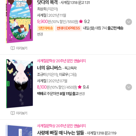
닷다의 목격
-
사계절 1318 문고 131
최상희
(지은이)
사계절
|
2021년 11월
9,900
9.2
원 (10% 할인 / 550원)
내일 (월) 아침 7시
출근전 배송
양탄자배송
썬데이 EXPRESS
변경
미리보기
사계절문학상 20주년 문진 앤솔러지
너의 유니버스
-
독고독락
조규미
(지은이),
이로우
(그림)
사계절
|
2021년 07월
8,100
9.4
원 (10% 할인 / 450원)
택배
로 주문하면
8월 11일 출고
변경
미리보기
사계절문학상 20주년 문진 앤솔러지
사랑에 빠질 때 나누는 말들
-
사계절 1318 문고 119