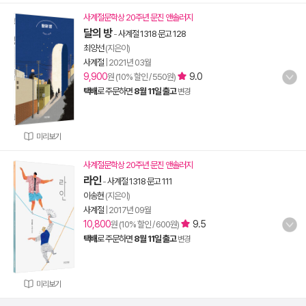
사계절문학상 20주년 문진 앤솔러지
달의 방
-
사계절 1318 문고 128
최양선
(지은이)
사계절
|
2021년 03월
9,900
9.0
원 (10% 할인 / 550원)
택배
로 주문하면
8월 11일 출고
변경
미리보기
사계절문학상 20주년 문진 앤솔러지
라인
-
사계절 1318 문고 111
이송현
(지은이)
사계절
|
2017년 09월
10,800
9.5
원 (10% 할인 / 600원)
택배
로 주문하면
8월 11일 출고
변경
미리보기