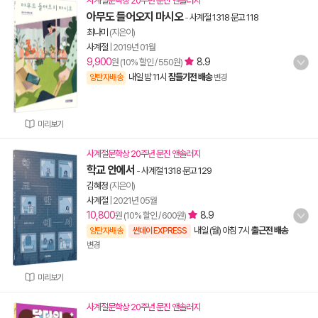
사계절문학상 20주년 문진 앤솔러지
아무도 들어오지 마시오
-
사계절 1318 문고 118
최나미
(지은이)
사계절
|
2019년 01월
9,900
8.9
원 (10% 할인 / 550원)
내일 밤 11시
잠들기전 배송
양탄자배송
변경
미리보기
사계절문학상 20주년 문진 앤솔러지
학교 안에서
-
사계절 1318 문고 129
김혜정
(지은이)
사계절
|
2021년 05월
10,800
8.9
원 (10% 할인 / 600원)
내일 (월) 아침 7시
출근전 배송
양탄자배송
썬데이 EXPRESS
변경
미리보기
사계절문학상 20주년 문진 앤솔러지