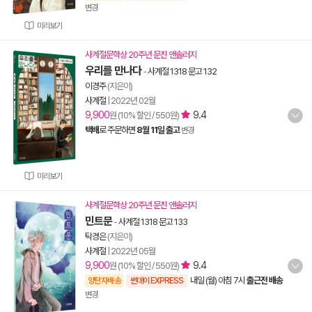
변경
미리보기
사계절문학상 20주년 문진 앤솔러지
우리를 만나다
-
사계절 1318 문고 132
이경주
(지은이)
사계절
|
2022년 02월
9,900
9.4
원 (10% 할인 / 550원)
택배
로 주문하면
8월 11일 출고
변경
미리보기
사계절문학상 20주년 문진 앤솔러지
민트문
-
사계절 1318 문고 133
탁경은
(지은이)
사계절
|
2022년 05월
9,900
9.4
원 (10% 할인 / 550원)
내일 (월) 아침 7시
출근전 배송
양탄자배송
썬데이 EXPRESS
변경