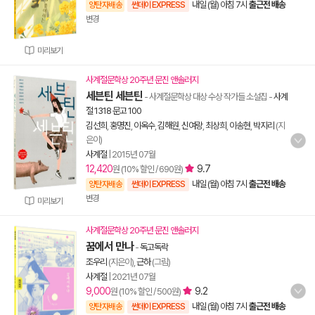
내일 (월) 아침 7시
출근전 배송
양탄자배송
썬데이 EXPRESS
변경
미리보기
사계절문학상 20주년 문진 앤솔러지
세븐틴 세븐틴
- 사계절문학상 대상 수상 작가들 소설집
-
사계
절 1318 문고 100
김선희
,
홍명진
,
이옥수
,
김해원
,
신여랑
,
최상희
,
이송현
,
박지리
(지
은이)
사계절
|
2015년 07월
12,420
9.7
원 (10% 할인 / 690원)
내일 (월) 아침 7시
출근전 배송
양탄자배송
썬데이 EXPRESS
변경
미리보기
사계절문학상 20주년 문진 앤솔러지
꿈에서 만나
-
독고독락
조우리
(지은이),
근하
(그림)
사계절
|
2021년 07월
9,000
9.2
원 (10% 할인 / 500원)
내일 (월) 아침 7시
출근전 배송
양탄자배송
썬데이 EXPRESS