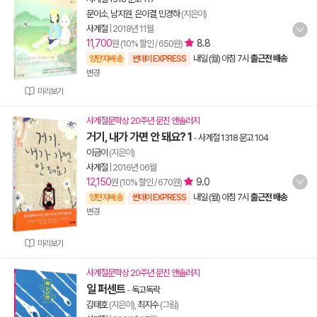
문이소
,
남지원
,
은이결
,
민경하
(지은이)
사계절
|
2018년 11월
11,700
8.8
원 (10% 할인 / 650원)
내일 (월) 아침 7시
출근전 배송
양탄자배송
썬데이 EXPRESS
변경
미리보기
사계절문학상 20주년 문진 앤솔러지
거기, 내가 가면 안 돼요? 1
-
사계절 1318 문고 104
이금이
(지은이)
사계절
|
2016년 06월
12,150
9.0
원 (10% 할인 / 670원)
내일 (월) 아침 7시
출근전 배송
양탄자배송
썬데이 EXPRESS
변경
미리보기
사계절문학상 20주년 문진 앤솔러지
일 퍼센트
-
독고독락
김태호
(지은이),
최지수
(그림)