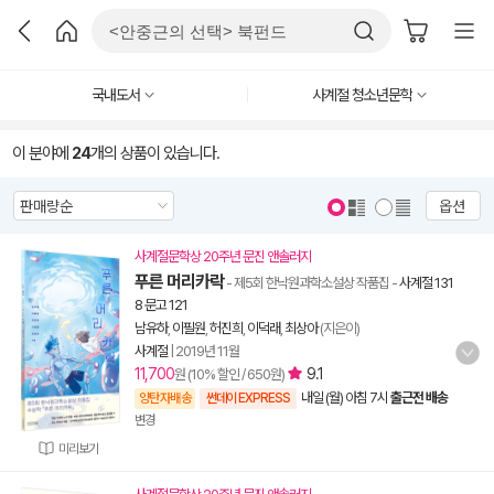
국내도서
사계절 청소년문학
이 분야에
24
개의 상품이 있습니다.
옵션
사계절문학상 20주년 문진 앤솔러지
푸른 머리카락
- 제5회 한낙원과학소설상 작품집
-
사계절 131
8 문고 121
남유하
,
이필원
,
허진희
,
이덕래
,
최상아
(지은이)
사계절
|
2019년 11월
11,700
9.1
원 (10% 할인 / 650원)
내일 (월) 아침 7시
출근전 배송
양탄자배송
썬데이 EXPRESS
변경
미리보기