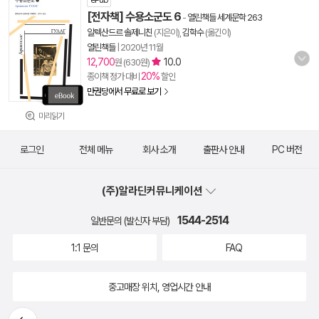
ePub
[전자책] 수용소군도 6
-
열린책들 세계문학 263
알렉산드르 솔제니친
(지은이),
김학수
(옮긴이)
열린책들
|
2020년 11월
12,700
10.0
원 (630원)
20%
종이책 정가 대비
할인
만권당에서 무료로 보기
미리읽기
로그인
전체 메뉴
회사 소개
출판사 안내
PC 버전
(주)알라딘커뮤니케이션
1544-2514
일반문의 (발신자 부담)
1:1 문의
FAQ
중고매장 위치, 영업시간 안내
뒤로가