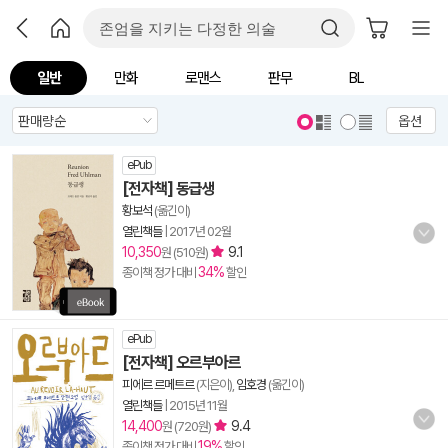
일반
만화
로맨스
판무
BL
옵션
ePub
[전자책] 동급생
황보석
(옮긴이)
열린책들
|
2017년 02월
10,350
9.1
원 (510원)
34%
종이책 정가 대비
할인
ePub
[전자책] 오르부아르
피에르 르메트르
(지은이),
임호경
(옮긴이)
열린책들
|
2015년 11월
14,400
9.4
원 (720원)
19%
종이책 정가 대비
할인