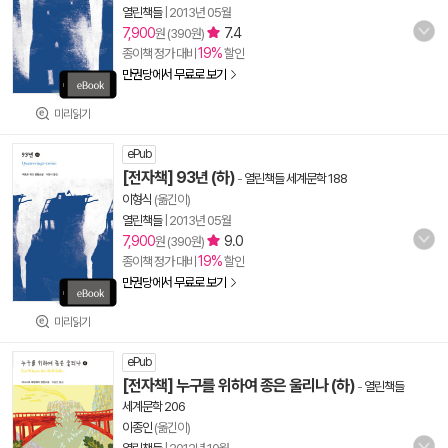
열린책들
|
2013년 05월
7,900
7.4
원 (390원)
19%
종이책 정가 대비
할인
만권당에서 무료로 보기
미리읽기
ePub
[전자책] 93년 (하)
-
열린책들 세계문학 188
이형식
(옮긴이)
열린책들
|
2013년 05월
7,900
9.0
원 (390원)
19%
종이책 정가 대비
할인
만권당에서 무료로 보기
미리읽기
ePub
[전자책] 누구를 위하여 종은 울리나 (하)
-
열린책들
세계문학 206
이종인
(옮긴이)