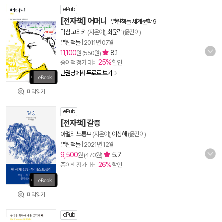
ePub
[전자책] 어머니
-
열린책들 세계문학 9
막심 고리키
(지은이),
최윤락
(옮긴이)
열린책들
|
2011년 07월
11,100
8.1
원 (550원)
25%
종이책 정가 대비
할인
만권당에서 무료로 보기
미리읽기
ePub
[전자책] 갈증
아멜리 노통브
(지은이),
이상해
(옮긴이)
열린책들
|
2021년 12월
9,500
5.7
원 (470원)
26%
종이책 정가 대비
할인
미리읽기
ePub