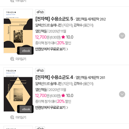
미리읽기
ePub
[전자책] 수용소군도 5
-
열린책들 세계문학 262
알렉산드르 솔제니친
(지은이),
김학수
(옮긴이)
열린책들
|
2020년 11월
12,700
10.0
원 (630원)
20%
종이책 정가 대비
할인
만권당에서 무료로 보기
미리읽기
ePub
[전자책] 수용소군도 4
-
열린책들 세계문학 261
알렉산드르 솔제니친
(지은이),
김학수
(옮긴이)
열린책들
|
2020년 11월
12,700
10.0
원 (630원)
20%
종이책 정가 대비
할인
만권당에서 무료로 보기
미리읽기