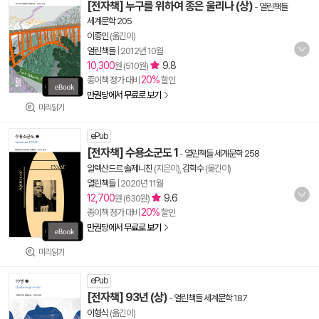
[전자책] 누구를 위하여 종은 울리나 (상)
-
열린책들
세계문학 205
이종인
(옮긴이)
열린책들
|
2012년 10월
10,300
9.8
원 (510원)
20%
종이책 정가 대비
할인
만권당에서 무료로 보기
미리읽기
ePub
[전자책] 수용소군도 1
-
열린책들 세계문학 258
알렉산드르 솔제니친
(지은이),
김학수
(옮긴이)
열린책들
|
2020년 11월
12,700
9.6
원 (630원)
20%
종이책 정가 대비
할인
만권당에서 무료로 보기
미리읽기
ePub
[전자책] 93년 (상)
-
열린책들 세계문학 187
이형식
(옮긴이)