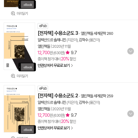
미리읽기
ePub
[전자책] 수용소군도 3
-
열린책들 세계문학 260
알렉산드르 솔제니친
(지은이),
김학수
(옮긴이)
열린책들
|
2020년 11월
12,700
9.7
원 (630원)
20%
종이책 정가 대비
할인
만권당에서 무료로 보기
미리읽기
ePub
[전자책] 수용소군도 2
-
열린책들 세계문학 259
알렉산드르 솔제니친
(지은이),
김학수
(옮긴이)
열린책들
|
2020년 11월
12,700
9.7
원 (630원)
20%
종이책 정가 대비
할인
만권당에서 무료로 보기