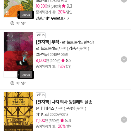
열린책들
|
2012년 10월
10,300
9.3
원 (510원)
20%
종이책 정가 대비
할인
만권당에서 무료로 보기
미리읽기
ePub
[전자책] 부적
-
로베르토 볼라뇨 컬렉션 1
로베르토 볼라뇨
(지은이),
김현균
(옮긴이)
열린책들
|
2018년 05월
8,000
8.2
원 (400원)
18%
종이책 정가 대비
할인
미리읽기
ePub
[전자책] 나치 의사 멩겔레의 실종
올리비에 게즈
(지은이),
윤정임
(옮긴이)
미메시스
|
2020년 09월
11,100
8.4
원 (550원)
20%
종이책 정가 대비
할인