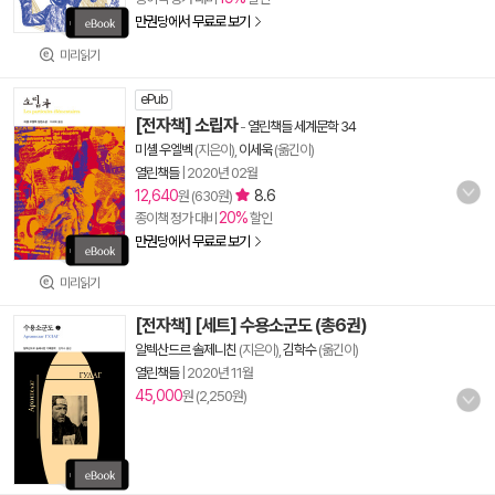
만권당에서 무료로 보기
미리읽기
ePub
[전자책] 소립자
-
열린책들 세계문학 34
미셸 우엘벡
(지은이),
이세욱
(옮긴이)
열린책들
|
2020년 02월
12,640
8.6
원 (630원)
20%
종이책 정가 대비
할인
만권당에서 무료로 보기
미리읽기
[전자책] [세트] 수용소군도 (총6권)
알렉산드르 솔제니친
(지은이),
김학수
(옮긴이)
열린책들
|
2020년 11월
45,000
원 (2,250원)