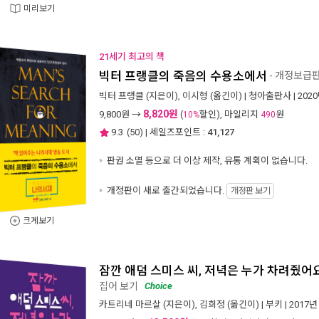
미리보기
21세기 최고의 책
빅터 프랭클의 죽음의 수용소에서
- 개정보급
빅터 프랭클
(지은이),
이시형
(옮긴이) |
청아출판사
| 202
8,820원
9,800
원 →
(
할인), 마일리지
원
10%
490
9.3
(
50
) | 세일즈포인트 :
41,127
판권 소멸 등으로 더 이상 제작, 유통 계획이 없습니다.
개정판이 새로 출간되었습니다.
개정판 보기
크게보기
잠깐 애덤 스미스 씨, 저녁은 누가 차려줬어
집어 보기
Choice
카트리네 마르살
(지은이),
김희정
(옮긴이) |
부키
| 2017년