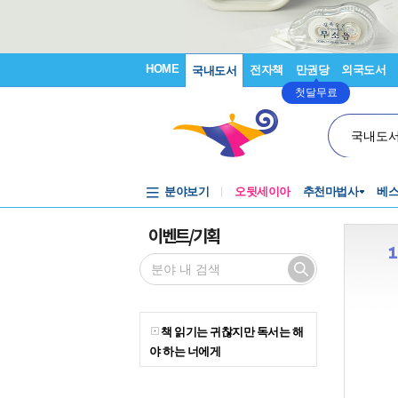
HOME
전자책
만권당
외국도서
국내도서
첫달무료
국내도
분야보기
오뒷세이아
추천마법사
베
이벤트/기획
책 읽기는 귀찮지만 독서는 해
야 하는 너에게