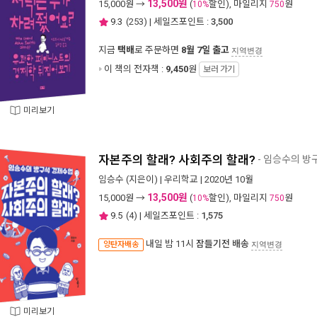
13,500원
15,000
원 →
(
할인), 마일리지
원
10%
750
9.3
(
253
) | 세일즈포인트 :
3,500
지금
택배
로 주문하면
8월 7일 출고
지역변경
이 책의 전자책 :
9,450
원
보러 가기
미리보기
자본주의 할래? 사회주의 할래?
- 임승수의 방
임승수
(지은이) |
우리학교
| 2020년 10월
13,500원
15,000
원 →
(
할인), 마일리지
원
10%
750
9.5
(
4
) | 세일즈포인트 :
1,575
내일 밤 11시
잠들기전 배송
양탄자배송
지역변경
미리보기