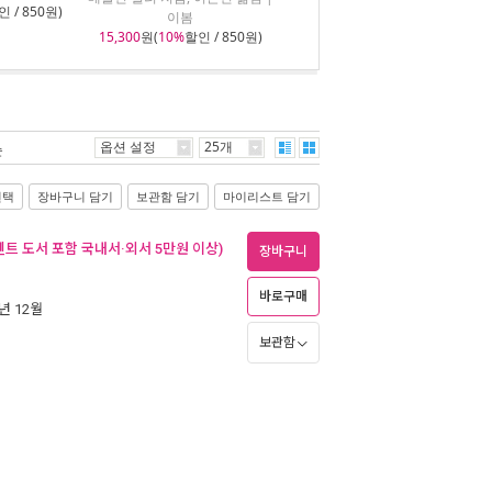
 / 850원)
이봄
15,300
원(
10%
할인 / 850원)
옵션 설정
25개
순
선택
장바구니 담기
보관함 담기
마이리스트 담기
벤트 도서 포함 국내서·외서 5만원 이상)
장바구니
바로구매
6년 12월
보관함