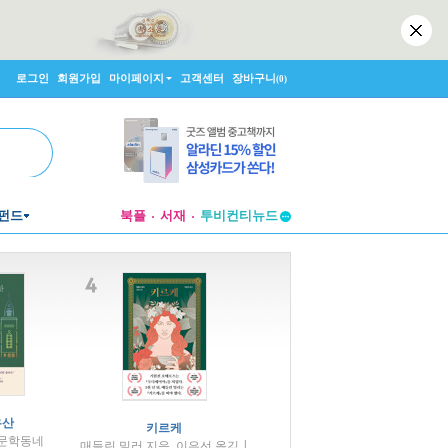
로그인
회원가입
마이페이지
고객센터
장바구니
(0)
투비컨티뉴드
펀드
북플
서재
창작플랫폼
투비컨티뉴드
유산
키르케
 문학동네
매들린 밀러 지음, 이은선 옮김 |