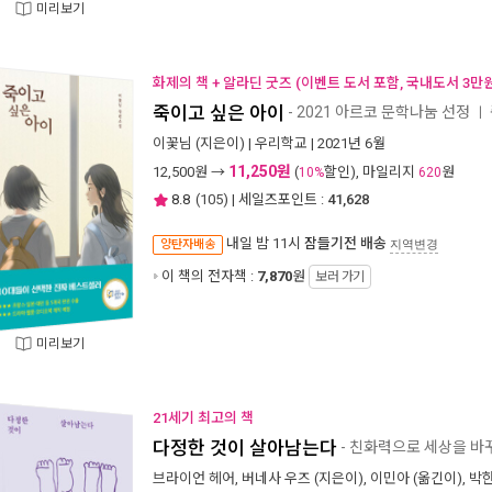
미리보기
화제의 책 + 알라딘 굿즈 (이벤트 도서 포함, 국내도서 3만원
죽이고 싶은 아이
- 2021 아르코 문학나눔 선정
ㅣ
이꽃님
(지은이) |
우리학교
| 2021년 6월
11,250원
12,500
원 →
(
할인), 마일리지
원
10%
620
8.8
(
105
) | 세일즈포인트 :
41,628
내일 밤 11시
잠들기전 배송
양탄자배송
지역변경
이 책의 전자책 :
7,870
원
보러 가기
미리보기
21세기 최고의 책
다정한 것이 살아남는다
- 친화력으로 세상을 바
브라이언 헤어
,
버네사 우즈
(지은이),
이민아
(옮긴이),
박