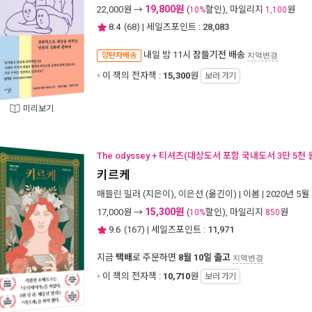
19,800원
22,000
원 →
(
할인), 마일리지
원
10%
1,100
8.4
(
68
) | 세일즈포인트 :
28,083
내일 밤 11시
잠들기전 배송
양탄자배송
지역변경
이 책의 전자책 :
15,300
원
보러 가기
미리보기
The odyssey + 티셔츠(대상도서 포함 국내도서 3만 5천 
키르케
매들린 밀러
(지은이),
이은선
(옮긴이) |
이봄
| 2020년 5월
15,300원
17,000
원 →
(
할인), 마일리지
원
10%
850
9.6
(
167
) | 세일즈포인트 :
11,971
지금
택배
로 주문하면
8월 10일 출고
지역변경
이 책의 전자책 :
10,710
원
보러 가기