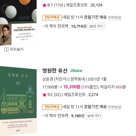
8.7
(
110
) | 세일즈포인트 :
23,124
내일 밤 11시
잠들기전 배송
양탄자배송
지역변경
이 책의 전자책 :
10,710
원
보러 가기
미리보기
영원한 유산
Choice
심윤경
(지은이) |
문학동네
| 2021년 1월
15,300원
17,000
원 →
(
할인), 마일리지
원
10%
850
9.2
(
32
) | 세일즈포인트 :
2,274
내일 밤 11시
잠들기전 배송
양탄자배송
지역변경
이 책의 전자책 :
9,180
원
보러 가기