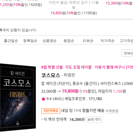
이민아 옮김, 박한선 감수 | 디플
15,300
원(
10%
할인
1,250
원(
10%
할인 / 620원)
롯
19,800
원(
10%
할인 / 1100원)
6
개의 상품이 있습니다.
출간일순
등록일순
상품명순
평점순
리뷰순
저가격순
고가격
전체
8월 특별 선물. 각도 조절 테이블 · 이동식 빨래 바구니 (이
코스모스
- 특별판
칼 세이건
(지은이),
홍승수
(옮긴이) |
사이언스북스
| 200
19,800원
22,000
원 →
(
할인), 마일리지
원
10%
1,100
9.4
(
465
) | 세일즈포인트 :
171,182
내일 밤 11시
잠들기전 배송
양탄자배송
지역변경
이 책의 전자책 :
16,200
원
보러 가기