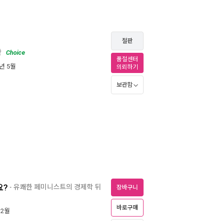
절판
판
Choice
품절센터
0년 5월
의뢰하기
보관함
요?
- 유쾌한 페미니스트의 경제학 뒤
장바구니
바로구매
 2월