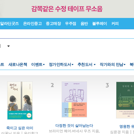
알라딘굿즈
온라인중고
중고매장
우주점
음반
블루레이
커피
서
스트
새로나온책
이벤트
정가인하도서
추천도서
작가와의 만남
북
다정한 것이 살아남는다
영원한 
죽이고 싶은 아이
브라이언 헤어.버네사 우즈 지음,
심윤경 지음 |
이꽃님 지음 | 우리학교