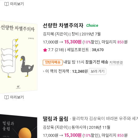
미리보기
선량한 차별주의자
Choice
김지혜
(지은이) |
창비
| 2019년 7월
15,300원
17,000
원 →
(
할인), 마일리지
원
10%
850
7.7
(
218
) | 세일즈포인트 :
38,670
내일 밤 11시
잠들기전 배송
양탄자배송
지역변경
이 책의 전자책 :
12,240
원
보러 가기
미리보기
떨림과 울림
- 물리학자 김상욱이 바라본 우주와 세
김상욱
(지은이) |
동아시아
| 2018년 11월
15,300원
17,000
원 →
(
할인), 마일리지
원
10%
850