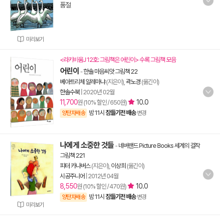
품절
미리보기
<라키비움J 12호: 그림책은 어린이> 수록 그림책 모음
어린이
-
한솔 마음씨앗 그림책 22
베아트리체 알레마냐
(지은이),
곽노경
(옮긴이)
한솔수북
|
2020년 02월
11,700
10.0
원 (10% 할인 / 650원)
밤 11시
잠들기전 배송
양탄자배송
변경
나에게 소중한 것들
-
네버랜드 Picture Books 세계의 걸작
그림책 221
피터 카나버스
(지은이),
이상희
(옮긴이)
시공주니어
|
2012년 04월
8,550
10.0
원 (10% 할인 / 470원)
밤 11시
잠들기전 배송
양탄자배송
변경
미리보기