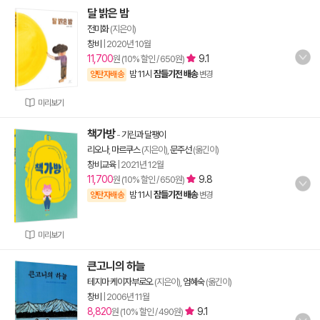
달 밝은 밤
전미화
(지은이)
창비
|
2020년 10월
11,700
9.1
원 (10% 할인 / 650원)
밤 11시
잠들기전 배송
양탄자배송
변경
미리보기
책가방
-
기린과 달팽이
리오나
,
마르쿠스
(지은이),
문주선
(옮긴이)
창비교육
|
2021년 12월
11,700
9.8
원 (10% 할인 / 650원)
밤 11시
잠들기전 배송
양탄자배송
변경
미리보기
큰고니의 하늘
테지마 케이자부로오
(지은이),
엄혜숙
(옮긴이)
창비
|
2006년 11월
8,820
9.1
원 (10% 할인 / 490원)