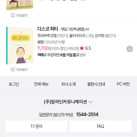
미리보기
디스코 파티
-
햇살그림책 (봄볕) 41
프라우케 앙엘
(지은이),
율리아 뒤르
(그림),
김서정
(옮긴이)
봄볕
|
2020년 10월
11,700
9.5
원 (10% 할인 / 650원)
택배
로 주문하면
8월 11일 출고
변경
미리보기
로그인
전체 메뉴
회사 소개
출판사 안내
PC 버전
(주)알라딘커뮤니케이션
1544-2514
일반문의 (발신자 부담)
1:1 문의
FAQ