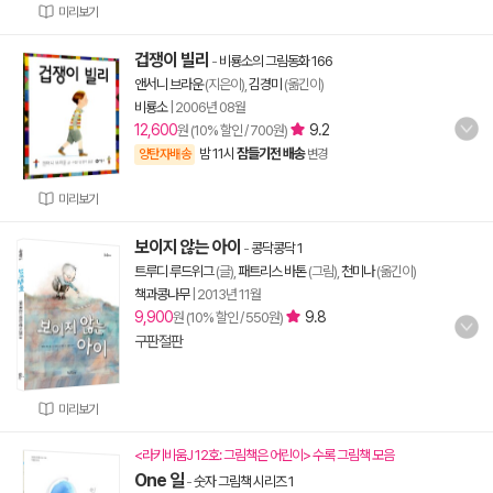
미리보기
겁쟁이 빌리
-
비룡소의 그림동화 166
앤서니 브라운
(지은이),
김경미
(옮긴이)
비룡소
|
2006년 08월
12,600
9.2
원 (10% 할인 / 700원)
밤 11시
잠들기전 배송
양탄자배송
변경
미리보기
보이지 않는 아이
-
콩닥콩닥 1
트루디 루드위그
(글),
패트리스 바톤
(그림),
천미나
(옮긴이)
책과콩나무
|
2013년 11월
9,900
9.8
원 (10% 할인 / 550원)
구판절판
미리보기
<라키비움J 12호: 그림책은 어린이> 수록 그림책 모음
One 일
-
숫자 그림책 시리즈 1