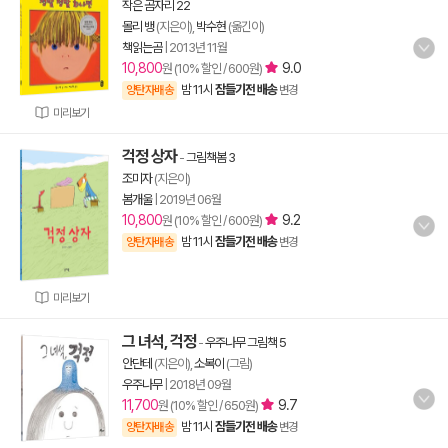
작은 곰자리 22
몰리 뱅
(지은이),
박수현
(옮긴이)
책읽는곰
|
2013년 11월
10,800
9.0
원 (10% 할인 / 600원)
밤 11시
잠들기전 배송
양탄자배송
변경
미리보기
걱정 상자
-
그림책봄 3
조미자
(지은이)
봄개울
|
2019년 06월
10,800
9.2
원 (10% 할인 / 600원)
밤 11시
잠들기전 배송
양탄자배송
변경
미리보기
그 녀석, 걱정
-
우주나무 그림책 5
안단테
(지은이),
소복이
(그림)
우주나무
|
2018년 09월
11,700
9.7
원 (10% 할인 / 650원)
밤 11시
잠들기전 배송
양탄자배송
변경