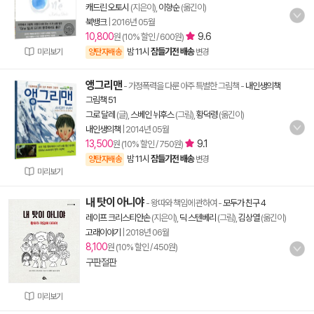
캐드린 오토시
(지은이),
이향순
(옮긴이)
북뱅크
|
2016년 05월
10,800
9.6
원 (10% 할인 / 600원)
밤 11시
잠들기전 배송
미리보기
양탄자배송
변경
앵그리맨
- 가정폭력을 다룬 아주 특별한 그림책
-
내인생의책
그림책 51
그로 달레
(글),
스베인 뉘후스
(그림),
황덕령
(옮긴이)
내인생의책
|
2014년 05월
13,500
9.1
원 (10% 할인 / 750원)
밤 11시
잠들기전 배송
양탄자배송
변경
미리보기
내 탓이 아니야
- 왕따와 책임에 관하여
-
모두가 친구 4
레이프 크리스티안손
(지은이),
딕 스텐베리
(그림),
김상열
(옮긴이)
고래이야기
|
2018년 06월
8,100
원 (10% 할인 / 450원)
구판절판
미리보기