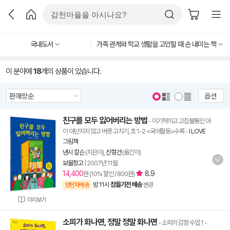
국내도서
가족 관계와 학교 생활을 고민할 때 손 내미는 책
이 분야에
18
개의 상품이 있습니다.
옵션
친구를 모두 잃어버리는 방법
- 이기적이고 고집불통인 아
이 야단치지 않고 버릇 고치기, 초 1-2 <국어활동>수록
-
I LOVE
그림책
낸시 칼슨
(지은이),
신형건
(옮긴이)
보물창고
|
2007년 11월
14,400
8.9
원 (10% 할인 / 800원)
밤 11시
잠들기전 배송
양탄자배송
변경
미리보기
소피가 화나면, 정말 정말 화나면
- 소피의 감정 수업 1
-