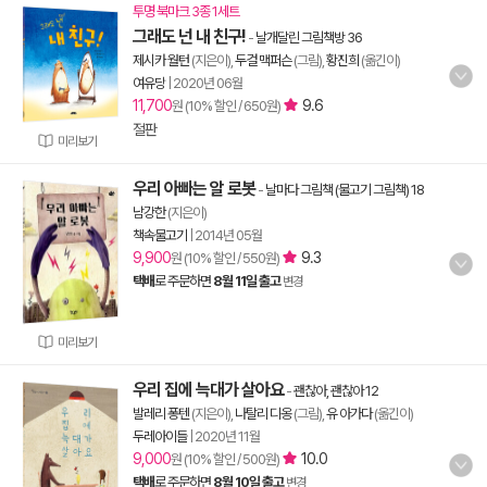
투명 북마크 3종 1세트
그래도 넌 내 친구!
-
날개달린 그림책방 36
제시카 월턴
(지은이),
두걸 맥퍼슨
(그림),
황진희
(옮긴이)
여유당
|
2020년 06월
11,700
9.6
원 (10% 할인 / 650원)
절판
미리보기
우리 아빠는 알 로봇
-
날마다 그림책 (물고기 그림책) 18
남강한
(지은이)
책속물고기
|
2014년 05월
9,900
9.3
원 (10% 할인 / 550원)
택배
로 주문하면
8월 11일 출고
변경
미리보기
우리 집에 늑대가 살아요
-
괜찮아, 괜찮아 12
발레리 퐁텐
(지은이),
나탈리 디옹
(그림),
유 아가다
(옮긴이)
두레아이들
|
2020년 11월
9,000
10.0
원 (10% 할인 / 500원)
택배
로 주문하면
8월 10일 출고
변경