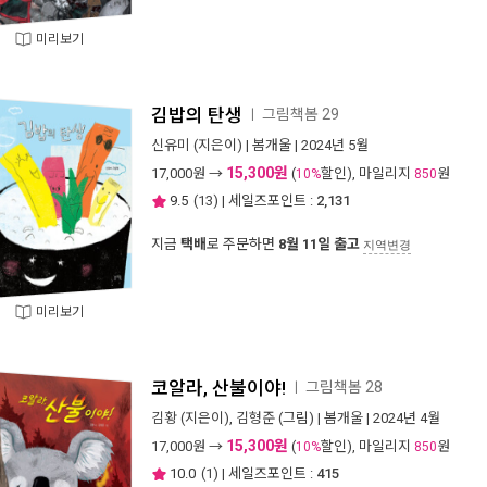
미리보기
김밥의 탄생
그림책봄 29
ㅣ
신유미
(지은이) |
봄개울
| 2024년 5월
15,300원
17,000
원 →
(
할인), 마일리지
원
10%
850
9.5
(
13
) | 세일즈포인트 :
2,131
지금
택배
로 주문하면
8월 11일 출고
지역변경
미리보기
코알라, 산불이야!
그림책봄 28
ㅣ
김황
(지은이),
김형준
(그림) |
봄개울
| 2024년 4월
15,300원
17,000
원 →
(
할인), 마일리지
원
10%
850
10.0
(
1
) | 세일즈포인트 :
415