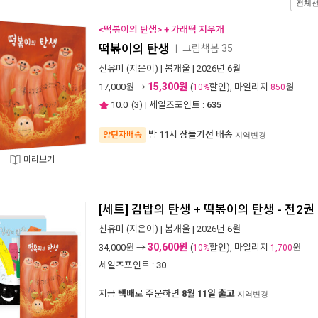
전체
<떡볶이의 탄생> + 가래떡 지우개
떡볶이의 탄생
그림책봄 35
ㅣ
신유미
(지은이) |
봄개울
| 2026년 6월
15,300원
17,000
원 →
(
할인), 마일리지
원
10%
850
10.0
(
3
) | 세일즈포인트 :
635
밤 11시
잠들기전 배송
양탄자배송
지역변경
미리보기
[세트] 김밥의 탄생 + 떡볶이의 탄생 - 전2권
신유미
(지은이) |
봄개울
| 2026년 6월
30,600원
34,000
원 →
(
할인), 마일리지
원
10%
1,700
세일즈포인트 :
30
지금
택배
로 주문하면
8월 11일 출고
지역변경