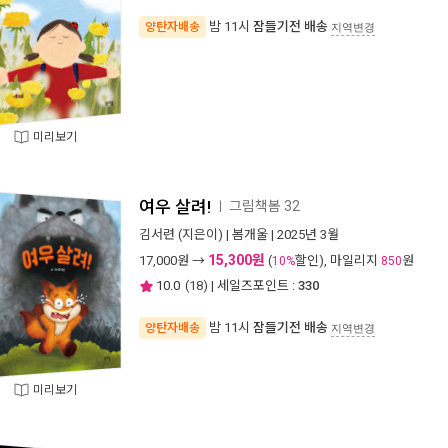
밤 11시
잠들기전 배송
양탄자배송
지역변경
미리보기
여우 살려!
그림책봄 32
ㅣ
김서련
(지은이) |
봄개울
| 2025년 3월
15,300원
17,000
원 →
(
할인), 마일리지
원
10%
850
10.0
(
18
) | 세일즈포인트 :
330
밤 11시
잠들기전 배송
양탄자배송
지역변경
미리보기