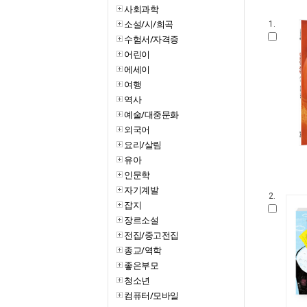
사회과학
소설/시/희곡
1.
수험서/자격증
어린이
에세이
여행
역사
예술/대중문화
외국어
요리/살림
유아
인문학
자기계발
2.
잡지
장르소설
전집/중고전집
종교/역학
좋은부모
청소년
컴퓨터/모바일