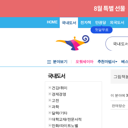
HOME
전자책
만권당
외국도서
국내도서
첫달무료
국내도
분야보기
오뒷세이아
추천마법사
베
국내도서
그림책
건강/취미
경제경영
이 분야에
3
고전
판매량순
과학
달력/기타
대학교재/전문서적
만화/라이트노벨