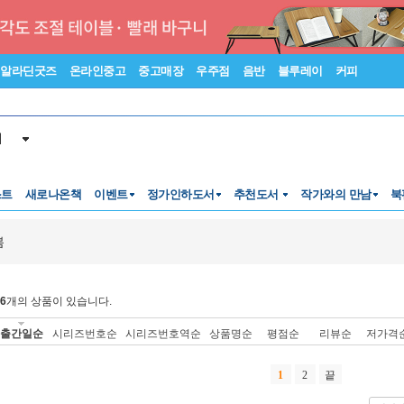
알라딘굿즈
온라인중고
중고매장
우주점
음반
블루레이
커피
서
스트
새로나온책
이벤트
정가인하도서
추천도서
작가와의 만남
북
봄
6
개의 상품이 있습니다.
출간일순
시리즈번호순
시리즈번호역순
상품명순
평점순
리뷰순
저가격
1
2
끝