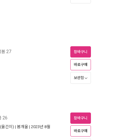
봄 27
장바구니
바로구매
보관함
 26
장바구니
(옮긴이) |
봄개울
| 2023년 8월
바로구매