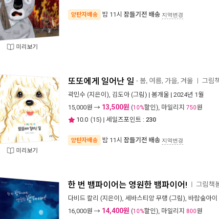
밤 11시
잠들기전 배송
양탄자배송
지역변경
미리보기
또또에게 일어난 일
- 봄, 여름, 가을, 겨울
그림책
ㅣ
곽민수
(지은이),
김도아
(그림) |
봄개울
| 2024년 1월
13,500원
15,000
원 →
(
할인), 마일리지
원
10%
750
10.0
(
15
) | 세일즈포인트 :
230
밤 11시
잠들기전 배송
양탄자배송
지역변경
미리보기
한 번 뱀파이어는 영원한 뱀파이어!
그림책봄
ㅣ
다비드 칼리
(지은이),
세바스티앙 무랭
(그림),
바람숲아이
14,400원
16,000
원 →
(
할인), 마일리지
원
10%
800