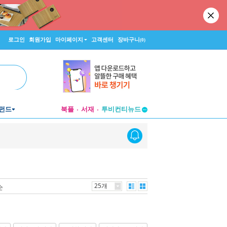
로그인
회원가입
마이페이지
고객센터
장바구니
(0)
펀드
북플
서재
투비컨티뉴드
창작플랫폼
투비컨티뉴드
25개
순