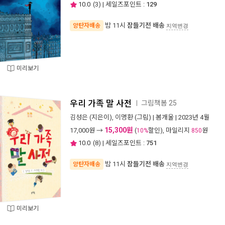
10.0
(
3
) | 세일즈포인트 :
129
밤 11시
잠들기전 배송
양탄자배송
지역변경
미리보기
우리 가족 말 사전
그림책봄 25
ㅣ
김성은
(지은이),
이명환
(그림) |
봄개울
| 2023년 4월
15,300원
17,000
원 →
(
할인), 마일리지
원
10%
850
10.0
(
8
) | 세일즈포인트 :
751
밤 11시
잠들기전 배송
양탄자배송
지역변경
미리보기