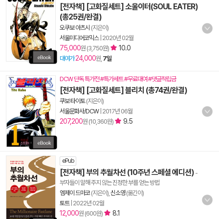
[전자책] [고화질세트] 소울이터(SOUL EATER)
(총25권/완결)
오쿠보 아츠시
(지은이)
서울미디어코믹스
|
2020년 02월
75,000
10.0
원 (3,750원)
24,000
대여가
원,
7일
DCW 단독 특가전 #특가세트 #무료대여 #댓글적립금
[전자책] [고화질세트] 블리치 (총74권/완결)
쿠보 타이토
(지은이)
서울문화사/DCW
|
2017년 06월
207,200
9.5
원 (10,360원)
ePub
[전자책] 부의 추월차선 (10주년 스페셜 에디션)
-
부자들이 말해 주지 않는 진정한 부를 얻는 방법
엠제이 드마코
(지은이),
신소영
(옮긴이)
토트
|
2022년 02월
12,000
8.1
원 (600원)