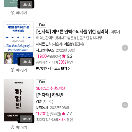
미리읽기
ePub
[전자책] 게으른 완벽주의자를 위한 심리학
- 미루기
의 악순환에서 벗어나고 싶은 당신을 위한 심리 처방
헤이든 핀치
(지은이),
이은정
(옮긴이)
시크릿하우스
|
2022년 08월
11,900
9.2
원 (590원)
30%
종이책 정가 대비
할인
만권당에서 무료로 보기
미리읽기
ePub
SERICEO 추천도서전
[전자책] 하얼빈
김훈
(지은이)
문학동네
|
2022년 08월
11,200
7.7
원 (560원)
30%
종이책 정가 대비
할인
미리읽기