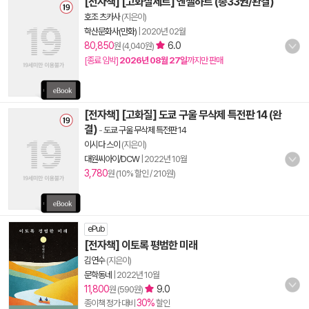
[전자책] [고화질세트] 엔젤하트 (총33권/완결)
호조 츠카사
(지은이)
학산문화사(만화)
|
2020년 02월
80,850
6.0
원 (4,040원)
[종료 임박]
2026년 08월 27일
까지만 판매
[전자책] [고화질] 도쿄 구울 무삭제 특전판 14 (완
결)
-
도쿄 구울 무삭제 특전판 14
이시다 스이
(지은이)
대원씨아이/DCW
|
2022년 10월
3,780
원 (10% 할인 / 210원)
ePub
[전자책] 이토록 평범한 미래
김연수
(지은이)
문학동네
|
2022년 10월
11,800
9.0
원 (590원)
30%
종이책 정가 대비
할인