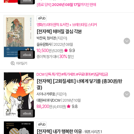
[종료 임박]
2026년 08월 17일
까지만 판매
ePub
영화/드라마 원작 도서전 + 브레드타임 스티커
[전자책] 헤어질 결심 각본
박찬욱
,
정서경
(지은이)
을유문화사
|
2022년 08월
10,500
9.9
원 (520원)
30%
종이책 정가 대비
할인
미리읽기
DCW 단독 특가전 #특가세트 #무료대여 #댓글적립금
[전자책] [고화질세트] 너에게 닿기를 (총30권/완
결)
시이나 카루호
(지은이)
대원씨아이/DCW
|
2018년 10월
88,200
9.8
원 (4,410원)
ePub
[전자책] 내가 행복한 이유
-
워프 시리즈 1