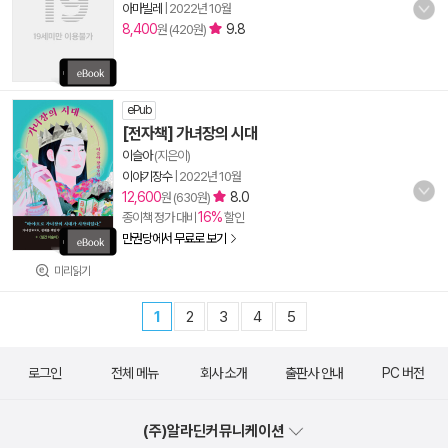
아마빌레
|
2022년 10월
8,400
9.8
원 (420원)
ePub
[전자책] 가녀장의 시대
이슬아
(지은이)
이야기장수
|
2022년 10월
12,600
8.0
원 (630원)
16%
종이책 정가 대비
할인
만권당에서 무료로 보기
미리읽기
1
2
3
4
5
로그인
전체 메뉴
회사 소개
출판사 안내
PC 버전
(주)알라딘커뮤니케이션