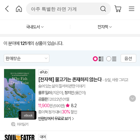
국내도서
전자책
이 분야에
121
개의 상품이 있습니다.
옵션
ePub
[전자책] 물고기는 존재하지 않는다
- 상실, 사랑 그리고
숨어 있는 삶의 질서에 관한 이야기
룰루 밀러
(지은이),
정지인
(옮긴이)
곰출판
|
2022년 01월
11,900
8.2
원 (590원)
30%
종이책 정가 대비
할인
만권당에서 무료로 보기
미리읽기
대여