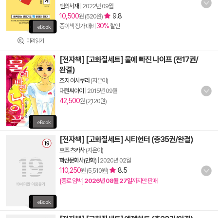
앤의서재
|
2022년 09월
10,500
9.8
원 (520원)
30%
종이책 정가 대비
할인
미리읽기
[전자책] [고화질세트] 물에 빠진 나이프 (전17권/
완결)
조지 아사쿠라
(지은이)
대원씨아이
|
2015년 09월
42,500
원 (2,120원)
[전자책] [고화질세트] 시티헌터 (총35권/완결)
호조 츠카사
(지은이)
학산문화사(만화)
|
2020년 02월
110,250
8.5
원 (5,510원)
[종료 임박]
2026년 08월 27일
까지만 판매