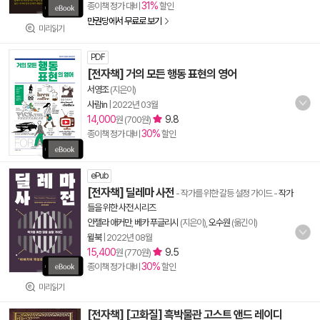
31%
종이책 정가 대비
할인
만권당에서 무료로 보기
미리읽기
PDF
[전자책] 거의 모든 행동 표현의 영어
서영조
(지은이)
사람in
|
2022년 03월
14,000
9.8
원 (700원)
30%
종이책 정가 대비
할인
ePub
[전자책] 딜레마 사전
- 작가를 위한 갈등 설정 가이드
-
작가
들을 위한 사전 시리즈
안젤라 애커만
,
베카 푸글리시
(지은이),
오수원
(옮긴이)
윌북
|
2022년 08월
15,400
9.5
원 (770원)
30%
종이책 정가 대비
할인
미리읽기
[전자책] [고화질] 흑박물관 고스트 앤드 레이디