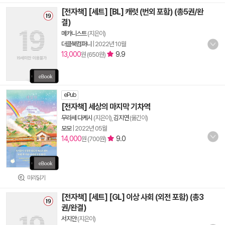
[전자책] [세트] [BL] 캐럿 (번외 포함) (총5권/완
결)
메카니스트
(지은이)
더클북컴퍼니
|
2022년 10월
13,000
9.9
원 (650원)
ePub
[전자책] 세상의 마지막 기차역
무라세 다케시
(지은이),
김지연
(옮긴이)
모모
|
2022년 05월
14,000
9.0
원 (700원)
미리읽기
[전자책] [세트] [GL] 이상 사회 (외전 포함) (총3
권/완결)
서지안
(지은이)