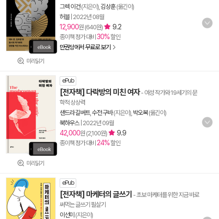
그렉 이건
(지은이),
김상훈
(옮긴이)
허블
|
2022년 08월
12,900
9.2
원 (640원)
30%
종이책 정가 대비
할인
만권당에서 무료로 보기
미리읽기
ePub
[전자책] 다락방의 미친 여자
- 여성 작가와 19세기의 문
학적 상상력
샌드라 길버트
,
수전 구바
(지은이),
박오복
(옮긴이)
북하우스
|
2022년 09월
42,000
9.9
원 (2,100원)
24%
종이책 정가 대비
할인
미리읽기
ePub
[전자책] 마케터의 글쓰기
- 초보 마케터를 위한 지금 바로
써먹는 글쓰기 필살기
이선미
(지은이)