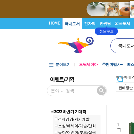
HOME
전자책
만권당
외국도서
국내도서
첫달무료
국내도
분야보기
오뒷세이아
추천마법사
베
이벤트/기획
이 분야에
2
판매량순
2022 하반기 기대작
경제경영/자기계발
1.
소설/에세이/예술/만화
유아/어린이/부모/살림