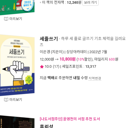
이 책의 전자책 :
12,240
원
보러 가기
미리보기
세줄쓰기
- 하루 세 줄로 글쓰기 기초 체력을 길러요
즈
이은경
(지은이) |
상상아카데미
| 2022년 7월
10,800원
12,000
원 →
(
할인), 마일리지
원
10%
600
10.0
(
17
) | 세일즈포인트 :
13,317
지금
택배
로 주문하면
내일
수령
지역변경
미리보기
[나도서점주인] 윤영천의 서점 추천 도서
흑뢰성