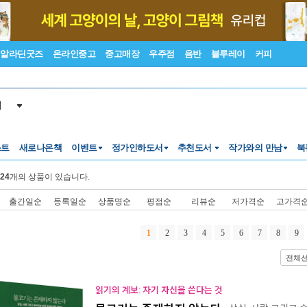
알라딘굿즈
온라인중고
중고매장
우주점
음반
블루레이
커피
서
스트
새로나온책
이벤트
정가인하도서
추천도서
작가와의 만남
북
24
개의 상품이 있습니다.
출간일순
등록일순
상품명순
평점순
리뷰순
저가격순
고가격
1
2
3
4
5
6
7
8
9
전체
읽기의 계보: 자기 자신을 쓴다는 것