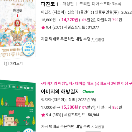
파친코 1
- 개정판
코리안 디아스포라 3부작
ㅣ
이민진
(지은이),
신승미
(옮긴이) |
인플루엔셜(주)
| 2022
14,220원
15,800
원 →
(
할인), 마일리지
원
10%
790
9.4
(
207
) | 세일즈포인트 :
31,377
지금
택배
로 주문하면
내일
수령
지역변경
미리보기
<아버지의 해방일지> 테이블 매트 (국내도서 2만원 이상 구
아버지의 해방일지
Choice
정지아
(지은이) |
창비
| 2022년 9월
15,300원
17,000
원 →
(
할인), 마일리지
원
10%
850
9.4
(
353
) | 세일즈포인트 :
50,964
지금
택배
로 주문하면
내일
수령
지역변경