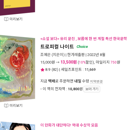
미리보기
<소설 보다> 유리 문진 , 보름에 한 번 계절 특선 한국문학
트로피컬 나이트
Choice
조예은
(지은이) |
한겨레출판
| 2022년 8월
13,500원
15,000
원 →
(
할인), 마일리지
원
10%
750
8.9
(
82
) | 세일즈포인트 :
11,669
지금
택배
로 주문하면
내일
수령
지역변경
이 책의 전자책 :
10,800
원
보러 가기
미리보기
이 만화가 대단하다! 역대 수상작 모음