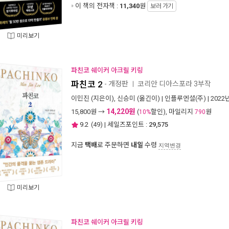
이 책의 전자책 :
11,340
원
보러 가기
미리보기
파친코 쉐이커 아크릴 키링
파친코 2
- 개정판
코리안 디아스포라 3부작
ㅣ
이민진
(지은이),
신승미
(옮긴이) |
인플루엔셜(주)
| 2022
14,220원
15,800
원 →
(
할인), 마일리지
원
10%
790
9.2
(
49
) | 세일즈포인트 :
29,575
지금
택배
로 주문하면
내일
수령
지역변경
미리보기
파친코 쉐이커 아크릴 키링