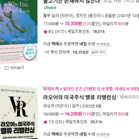
물고기는 존재하지 않는다
- 상실, 사랑 그리고
Choice
룰루 밀러
(지은이),
정지인
(옮긴이) |
곰출판
| 2021년 12
15,300원
17,000
원 →
(
할인), 마일리지
원
10%
850
8.2
(
417
) | 세일즈포인트 :
78,074
지금
택배
로 주문하면
내일
수령
지역변경
이 책의 전자책 :
10,710
원
보러 가기
미리보기
화제의 책 + 알라딘 굿즈 (이벤트 도서 포함, 국내도서 3만원
라오어의 미국주식 밸류 리밸런싱
- 레버리지가
라오어
(지은이) |
알키
| 2022년 8월
16,200원
18,000
원 →
(
할인), 마일리지
원
10%
900
7.0
(
23
) | 세일즈포인트 :
20,516
지금
택배
로 주문하면
내일
수령
지역변경