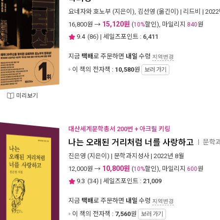
요네자와 호노부
(지은이),
김선영
(옮긴이) |
리드비
| 202
15,120원
16,800
원 →
(
할인), 마일리지
원
10%
840
9.4
(
86
) | 세일즈포인트 :
6,411
지금
택배
로 주문하면
내일
수령
지역변경
이 책의 전자책 :
10,580
원
보러 가기
미리보기
대산세계문학총서 200번 + 아크릴 키링
나는 오래된 거리처럼 너를 사랑하고
문학과
ㅣ
진은영
(지은이) |
문학과지성사
| 2022년 8월
10,800원
12,000
원 →
(
할인), 마일리지
원
10%
600
9.3
(
34
) | 세일즈포인트 :
21,009
지금
택배
로 주문하면
내일
수령
지역변경
이 책의 전자책 :
7,560
원
보러 가기