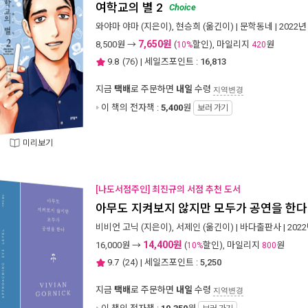
여학교의 별 2
Choice
와야마 야마
(지은이),
현승희
(옮긴이) |
문학동네
| 2022년
7,650원
8,500
원 →
(
할인), 마일리지
원
10%
420
9.8
(
76
) | 세일즈포인트 :
16,813
지금
택배
로 주문하면
내일
수령
지역변경
이 책의 전자책 :
5,400
원
보러 가기
미리보기
[나도서점주인] 최진규의 서점 추천 도서
아무도 지켜보지 않지만 모두가 공연을 한다
비비언 고닉
(지은이),
서제인
(옮긴이) |
바다출판사
| 202
14,400원
16,000
원 →
(
할인), 마일리지
원
10%
800
9.7
(
24
) | 세일즈포인트 :
5,250
지금
택배
로 주문하면
내일
수령
지역변경