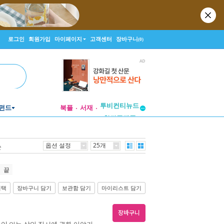
로그인
회원가입
마이페이지
고객센터
장바구니
(0)
투비컨티뉴드
펀드
북플
서재
창작플랫폼
투비컨티뉴드
옵션 설정
25개
순
끝
선택
장바구니 담기
보관함 담기
마이리스트 담기
장바구니