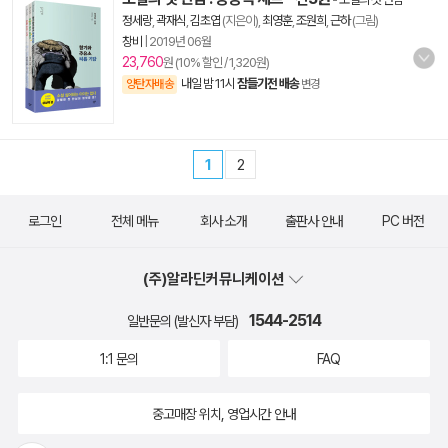
정세랑
,
곽재식
,
김초엽
(지은이),
최영훈
,
조원희
,
근하
(그림)
창비
|
2019년 06월
23,760
원 (10% 할인 / 1,320원)
내일 밤 11시
잠들기전 배송
양탄자배송
변경
1
2
로그인
전체 메뉴
회사 소개
출판사 안내
PC 버전
(주)알라딘커뮤니케이션
1544-2514
일반문의 (발신자 부담)
1:1 문의
FAQ
중고매장 위치, 영업시간 안내