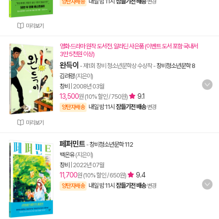
내일 밤 11시
잠들기전 배송
양탄자배송
변경
미리보기
영화·드라마 원작 도서전. 알라딘 사은품 (이벤트 도서 포함 국내서
3만 5천원 이상)
완득이
- 제1회 창비 청소년문학상 수상작
-
창비청소년문학 8
김려령
(지은이)
창비
|
2008년 03월
13,500
9.1
원 (10% 할인 / 750원)
내일 밤 11시
잠들기전 배송
양탄자배송
변경
미리보기
페퍼민트
-
창비청소년문학 112
백온유
(지은이)
창비
|
2022년 07월
11,700
9.4
원 (10% 할인 / 650원)
내일 밤 11시
잠들기전 배송
양탄자배송
변경