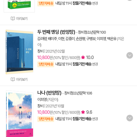
내일 밤 11시
잠들기전 배송
양탄자배송
변경
미리보기
두 번째 엔딩 (반양장)
-
창비청소년문학 100
김려령
,
배미주
,
이현
,
김중미
,
손원평
,
구병모
,
이희영
,
백온유
(지은
이)
창비
|
2021년 02월
10,800
10.0
원 (10% 할인 / 600원)
내일 밤 11시
잠들기전 배송
양탄자배송
변경
미리보기
나나 (반양장)
-
창비청소년문학 106
이희영
(지은이)
창비
|
2021년 10월
10,800
9.6
원 (10% 할인 / 600원)
내일 밤 11시
잠들기전 배송
양탄자배송
변경