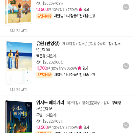
창비
|
2020년 03월
13,500
8.8
원 (10% 할인 / 750원)
내일 밤 11시
잠들기전 배송
양탄자배송
변경
미리보기
유원 (반양장)
- 제13회 창비청소년문학상 수상작
-
창비청소
년문학 96
백온유
(지은이)
창비
|
2020년 06월
11,700
9.4
원 (10% 할인 / 650원)
내일 밤 11시
잠들기전 배송
양탄자배송
변경
미리보기
위저드 베이커리
- 제2회 창비 청소년문학상 수상작
-
창비청
소년문학 16
구병모
(지은이)
창비
|
2022년 03월
13,500
8.4
원 (10% 할인 / 750원)