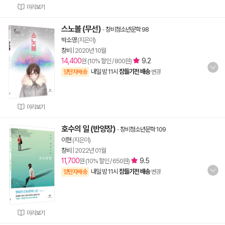
미리보기
스노볼 (무선)
-
창비청소년문학 98
박소영
(지은이)
창비
|
2020년 10월
14,400
9.2
원 (10% 할인 / 800원)
내일 밤 11시
잠들기전 배송
양탄자배송
변경
미리보기
호수의 일 (반양장)
-
창비청소년문학 109
이현
(지은이)
창비
|
2022년 01월
11,700
9.5
원 (10% 할인 / 650원)
내일 밤 11시
잠들기전 배송
양탄자배송
변경
미리보기