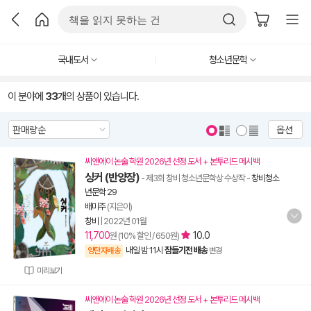
국내도서
청소년문학
이 분야에
33
개의 상품이 있습니다.
옵션
씨앤에이 논술 학원 2026년 선정 도서 + 본투리드 메시백
싱커 (반양장)
- 제3회 창비 청소년문학상 수상작
-
창비청소
년문학 29
배미주
(지은이)
창비
|
2022년 01월
11,700
10.0
원 (10% 할인 / 650원)
내일 밤 11시
잠들기전 배송
양탄자배송
변경
미리보기
씨앤에이 논술 학원 2026년 선정 도서 + 본투리드 메시백