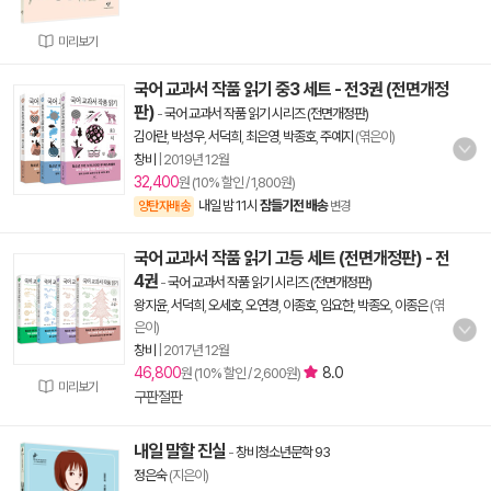
미리보기
국어 교과서 작품 읽기 중3 세트 - 전3권 (전면개정
판)
-
국어 교과서 작품 읽기 시리즈 (전면개정판)
김아란
,
박성우
,
서덕희
,
최은영
,
박종호
,
주예지
(엮은이)
창비
|
2019년 12월
32,400
원 (10% 할인 / 1,800원)
내일 밤 11시
잠들기전 배송
양탄자배송
변경
국어 교과서 작품 읽기 고등 세트 (전면개정판) - 전
4권
-
국어 교과서 작품 읽기 시리즈 (전면개정판)
왕지윤
,
서덕희
,
오세호
,
오연경
,
이종호
,
임요한
,
박종오
,
이종은
(엮
은이)
창비
|
2017년 12월
46,800
8.0
원 (10% 할인 / 2,600원)
미리보기
구판절판
내일 말할 진실
-
창비청소년문학 93
정은숙
(지은이)