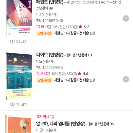
페인트 (반양장)
- 제12회 창비청소년문학상 수상작
-
창비청
소년문학 89
이희영
(지은이)
창비
|
2019년 04월
13,500
8.7
원 (10% 할인 / 750원)
내일 밤 11시
잠들기전 배송
양탄자배송
변경
미리보기
다이브 (반양장)
-
창비청소년문학 111
단요
(지은이)
창비
|
2022년 05월
11,700
9.4
원 (10% 할인 / 650원)
내일 밤 11시
잠들기전 배송
양탄자배송
변경
미리보기
표지 엽서 3종
알로하, 나의 엄마들 (반양장)
-
창비청소년문학 95
이금이
(지은이)