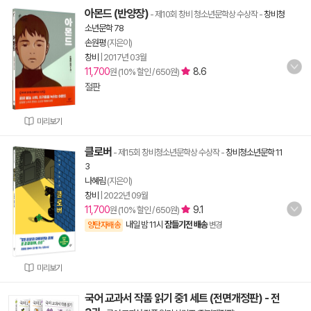
아몬드 (반양장)
- 제10회 창비 청소년문학상 수상작
-
창비청
소년문학 78
손원평
(지은이)
창비
|
2017년 03월
11,700
8.6
원 (10% 할인 / 650원)
절판
미리보기
클로버
- 제15회 창비청소년문학상 수상작
-
창비청소년문학 11
3
나혜림
(지은이)
창비
|
2022년 09월
11,700
9.1
원 (10% 할인 / 650원)
내일 밤 11시
잠들기전 배송
양탄자배송
변경
미리보기
국어 교과서 작품 읽기 중1 세트 (전면개정판) - 전