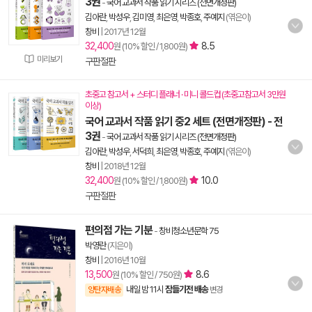
3권
-
국어 교과서 작품 읽기 시리즈 (전면개정판)
김아란
,
박성우
,
김미영
,
최은영
,
박종호
,
주예지
(엮은이)
창비
|
2017년 12월
32,400
8.5
원 (10% 할인 / 1,800원)
미리보기
구판절판
초중고 참고서 + 스터디 플래너 · 미니 콜드컵 (초중고참고서 3만원
이상)
국어 교과서 작품 읽기 중2 세트 (전면개정판) - 전
3권
-
국어 교과서 작품 읽기 시리즈 (전면개정판)
김아란
,
박성우
,
서덕희
,
최은영
,
박종호
,
주예지
(엮은이)
창비
|
2018년 12월
32,400
10.0
원 (10% 할인 / 1,800원)
구판절판
편의점 가는 기분
-
창비청소년문학 75
박영란
(지은이)
창비
|
2016년 10월
13,500
8.6
원 (10% 할인 / 750원)
내일 밤 11시
잠들기전 배송
양탄자배송
변경