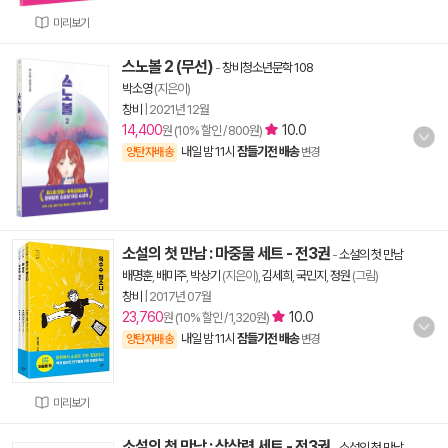
미리보기
스노볼 2 (무선)
-
창비청소년문학 108
박소영
(지은이)
창비
|
2021년 12월
14,400
10.0
원 (10% 할인 / 800원)
내일 밤 11시
잠들기전 배송
양탄자배송
변경
소설의 첫 만남 : 마중물 세트 - 전3권
-
소설의 첫 만남
배명훈
,
배미주
,
박상기
(지은이),
김세희
,
국민지
,
정원
(그림)
창비
|
2017년 07월
23,760
10.0
원 (10% 할인 / 1,320원)
내일 밤 11시
잠들기전 배송
양탄자배송
변경
미리보기
소설의 첫 만남 : 상상력 세트 - 전3권
-
소설의 첫 만남