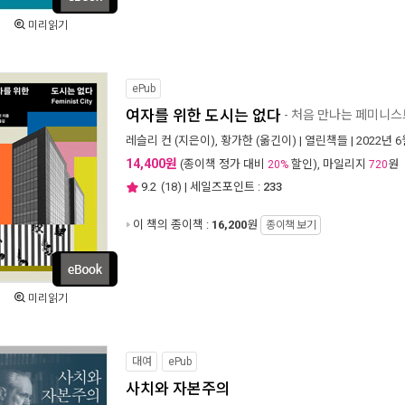
미리읽기
ePub
여자를 위한 도시는 없다
- 처음 만나는 페미니스
레슬리 컨
(지은이),
황가한
(옮긴이) |
열린책들
| 2022년 
14,400원
(종이책 정가 대비
할인), 마일리지
원
20%
720
9.2
(
18
) | 세일즈포인트 :
233
이 책의 종이책 :
16,200
원
종이책 보기
미리읽기
대여
ePub
사치와 자본주의