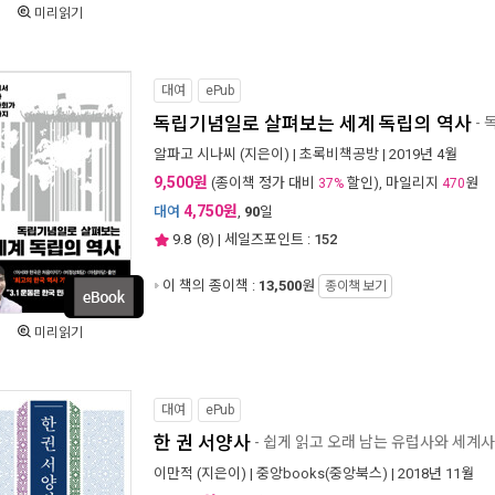
미리읽기
대여
ePub
독립기념일로 살펴보는 세계 독립의 역사
-
알파고 시나씨
(지은이) |
초록비책공방
| 2019년 4월
9,500원
(종이책 정가 대비
할인), 마일리지
원
37%
470
4,750원
대여
,
90
일
9.8
(
8
) | 세일즈포인트 :
152
이 책의 종이책 :
13,500
원
종이책 보기
미리읽기
대여
ePub
한 권 서양사
- 쉽게 읽고 오래 남는 유럽사와 세계사
이만적
(지은이) |
중앙books(중앙북스)
| 2018년 11월