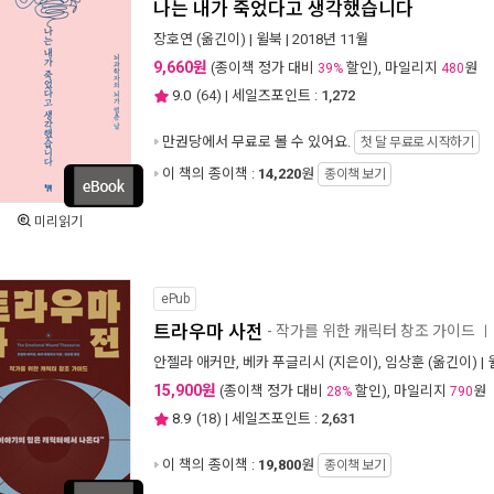
나는 내가 죽었다고 생각했습니다
장호연
(옮긴이) |
윌북
| 2018년 11월
9,660원
(종이책 정가 대비
할인), 마일리지
원
39%
480
9.0
(
64
) | 세일즈포인트 :
1,272
만권당에서
무료로 볼 수 있어요.
첫 달 무료로 시작하기
이 책의 종이책 :
14,220
원
종이책 보기
미리읽기
ePub
트라우마 사전
- 작가를 위한 캐릭터 창조 가이드
ㅣ
안젤라 애커만
,
베카 푸글리시
(지은이),
임상훈
(옮긴이) |
15,900원
(종이책 정가 대비
할인), 마일리지
원
28%
790
8.9
(
18
) | 세일즈포인트 :
2,631
이 책의 종이책 :
19,800
원
종이책 보기