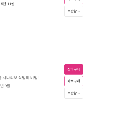
015년 11월
보관함
장바구니
 시나리오 작법의 비법!
바로구매
0년 9월
보관함