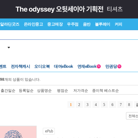
알라딘굿즈
온라인중고
중고매장
우주점
음반
블루레이
커피
벤트
전자책캐시
오디오북
대여eBook
연재eBook
만권당
N
N
98
개의 상품이 있습니다.
출간일순
등록일순
상품명순
평점순
저가격순
종이책 베스트순
1
2
3
4
5
6
7
8
전체
ePub