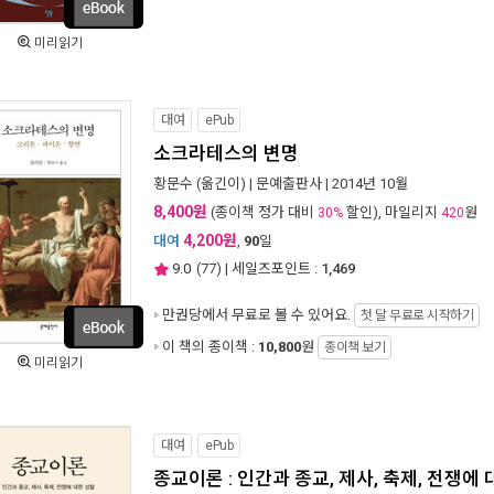
미리읽기
대여
ePub
소크라테스의 변명
황문수
(옮긴이) |
문예출판사
| 2014년 10월
8,400원
(종이책 정가 대비
할인), 마일리지
원
30%
420
4,200원
대여
,
90
일
9.0
(
77
) | 세일즈포인트 :
1,469
만권당에서
무료로 볼 수 있어요.
첫 달 무료로 시작하기
이 책의 종이책 :
10,800
원
종이책 보기
미리읽기
대여
ePub
종교이론 : 인간과 종교, 제사, 축제, 전쟁에