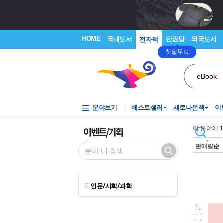
HOME
국내도서
만권당
외국도서
전자책
첫달무료
eBook
분야보기
베스트셀러
새로나온책
이
이벤트/기획
이 분야에
1
판매량순
인문/사회/과학
1.