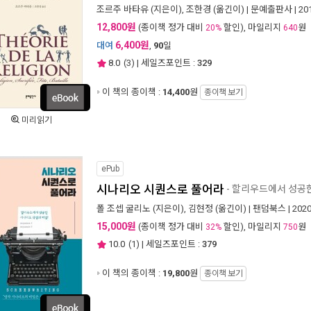
조르주 바타유
(지은이),
조한경
(옮긴이) |
문예출판사
| 2
12,800원
(종이책 정가 대비
할인), 마일리지
원
20%
640
6,400원
대여
,
90
일
8.0
(
3
) | 세일즈포인트 :
329
이 책의 종이책 :
14,400
원
종이책 보기
미리읽기
ePub
시나리오 시퀀스로 풀어라
- 할리우드에서 성공한
폴 조셉 굴리노
(지은이),
김현정
(옮긴이) |
팬덤북스
| 202
15,000원
(종이책 정가 대비
할인), 마일리지
원
32%
750
10.0
(
1
) | 세일즈포인트 :
379
이 책의 종이책 :
19,800
원
종이책 보기