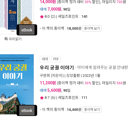
14,000원
(종이책 정가 대비
할인), 마일리지
원
30%
700
7,000원
대여
,
90
일
8.0
(
2
) | 세일즈포인트 :
140
이 책의 종이책 :
18,000
원
종이책 보기
미리읽기
대여
PDF
우리 궁궐 이야기
- 아이에게 알려주는 궁궐 안내판
구완회
(지은이) |
상상출판
| 2022년 1월
11,200원
(종이책 정가 대비
할인), 마일리지
원
30%
560
5,600원
대여
,
90
일
8.7
(
6
) | 세일즈포인트 :
111
이 책의 종이책 :
14,400
원
종이책 보기