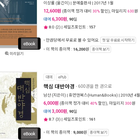
이상률
(옮긴이) |
문예출판사
| 2017년 1월
12,600원
(종이책 정가 대비
할인), 마일리지
원
30%
630
6,300원
대여
,
90
일
8.0
(
2
) | 세일즈포인트 :
157
만권당에서
무료로 볼 수 있어요.
첫 달 무료로 시작하기
이 책의 종이책 :
16,200
원
종이책 보기
미리읽기
대여
ePub
핵심 대반야경
- 600권을 한 권으로
남산
(지은이) |
휴먼앤북스(Human&Books)
| 2010년 4월
6,000원
(종이책 정가 대비
할인), 마일리지
원
40%
300
3,000원
대여
,
90
일
8.7
(
3
) | 세일즈포인트 :
161
이 책의 종이책 :
9,000
원
종이책 보기