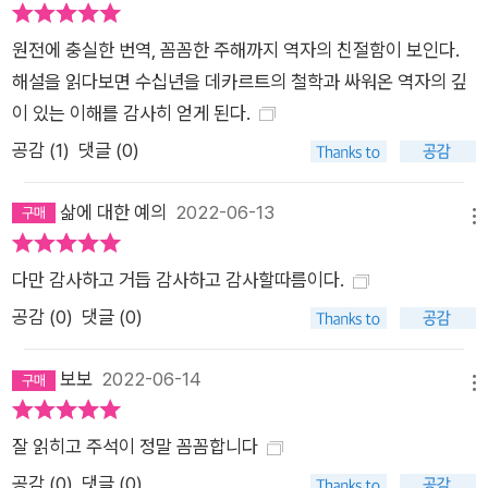
테몬, 일자무식의 건전한 정신 폴리안데르라는 세 인물을 등장시
키고, 그들의 대화를 통해 자신이 추구하는 철학의 이념과 방법을
원전에 충실한 번역, 꼼꼼한 주해까지 역자의 친절함이 보인다.
일상의 어법으로 간결하고도 설득력 있게 제시한다. 특히 데카르
해설을 읽다보면 수십년을 데카르트의 철학과 싸워온 역자의 깊
트 자신이 그토록 강조했던 선입견에서 자유로운, 그래서 건전한
이 있는 이해를 감사히 얻게 된다.
인간이 강단의 방법 혹은 종교 즉 하늘에서 내리는 은총의 빛을
공감 (
1
)
댓글 (0)
통해서가 아니라 ‘자연의 빛’으로 진리를 발견하는 과정을 그려낸
다. 이는 기존의 아리스토-스콜라철학을 넘어 새로운 시대에 걸
삶에 대한 예의
2022-06-13
메뉴
맞은 새로운 학문이 등장했음을 알리는 데카르트의 선언과도 같
았다. 데카르트는 이 책에서 “나는 의심한다 즉 사유한다, 그러므
다만 감사하고 거듭 감사하고 감사할따름이다.
로 나는 현존한다”는 명제가 필연적으로 참임을 확인하고 이로부
공감 (
0
)
댓글 (0)
터 모든 지식이 연역됨을 설명하면서, 그 어떤 저작들에서보다
‘의심’을 반복적으로 강조한다. 이러한 점에서 《자연의 빛에 의한
보보
2022-06-14
진리 탐구》는 데카르트적 의심이 가장 분명히 드러난 저서로 평
메뉴
가된다. 《프로그램에 대한 주석》 “나는 그들이 나를 공격할 만큼
잘 읽히고 주석이 정말 꼼꼼합니다
나를 높게 평가하고 있다는 것을 기쁘게 볼 것이다. 나는 그들의
공감 (
0
)
댓글 (0)
치유를 기원하는 바이다” 《프로그램에 대한 주석》은 위트레흐트