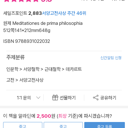
세일즈포인트
2,883
서양고전사상 주간 46위
원제 Meditationes de prima philosophia
512쪽
141*212mm
648g
ISBN 9788931022032
주제분류
신간알림 신청
인문학
>
서양철학
>
근대철학
>
데카르트
고전
>
서양고전사상
선물하기
공유하기
이 책을 알라딘에
2,500
원 (
최상
기준)에 파시겠습니까?
중고
중고
중고 등록