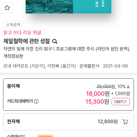
소득공제
읽고 쓰다 리딩 저널
제일철학에 관한 성찰
자연의 빛에 의한 진리 탐구 | 프로그램에 대한 주석 (라틴어 원전 완역),
개정증보판
르네 데카르트
(지은이),
이현복
(옮긴이)
문예출판사
2021-04-09
종이책
20,000
원,
10%
18,000
원
+ 1,000원
15,300
원
카드최대혜택가
더보기
전자책
12,600
원
수령예상일