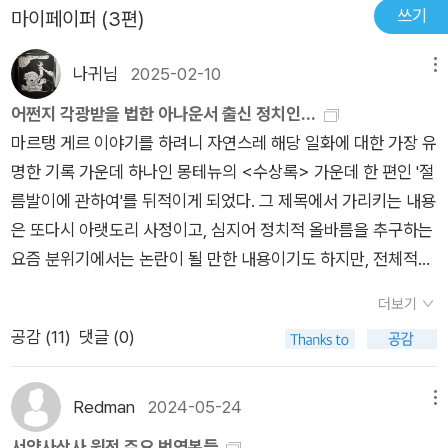
쓰기
마이페이퍼 (3편)
일한 방법이라고 데가르트는 믿었다. 데카르트는 ˝나는 생각한
다, 고로 존재한다˝라는 명제를 통해, 의심하는 나, 사유하는 나만
나귀님
2025-02-10
메뉴
큼은 부정할 수 없는 확고한 출발점임을 찾아냈다.
어쩐지 각광받을 법한 아나운서 출신 정치인...
마르탱 게르 이야기를 하려니 자연스레 해당 일화에 대한 가장 유
명한 기록 가운데 하나인 몽테뉴의 <수상록> 가운데 한 편인 '절
름발이에 관하여'를 뒤적이게 되었다. 그 제목에서 가리키는 내용
은 또다시 아랫도리 사정이고, 심지어 정치적 올바름을 추구하는
요즘 분위기에서는 논란이 될 만한 내용이기도 하지만, 전체적으
로는 진위 구분에 대한 이야기이다.몽테뉴는 허무맹랑한 속설이
더보기
퍼지는 것에 관해 고찰하다가, 어떤 사안에 대한 사람들의 증언이
공감 (
11
)
댓글 (0)
엇갈리는 와중에 '사실'의 유무보다는 '믿음'의 유무가 판단 기준
으로 통용되는 세태를 꼬집는다. 즉 어떤 주장이 사실이냐 아니냐
를 따지기보다는, 그 주장이 사실이라는 것을 믿느냐 아니냐를 따
Redman
2024-05-24
메뉴
지는 것이 문제라는 지적인데, 사실 이런 세태는 지금도 마찬가지
서양사상사 원전 주요 번역본들