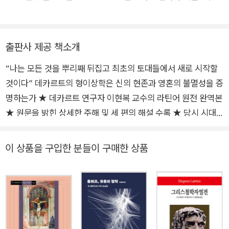
게 되었다. 그로부터 10년 후 《정신지도규칙(Regulae ad direc
있었다. ≪인간 본성에 관한 철학 이야기≫를 공동집필했고, ≪방
tionem ingenii)》을 집필했고, 그가 쓴 최초의 철학서라 할 수 있
법서설≫, ≪성찰≫을 옮겼다.
는 《방법서설(Discours de la m?thode)》을 비롯해 《성찰(Me
출판사 제공 책소개
ditationes de prima philosophia)》, 《철학의 원리(Principia p
hilosophiae)》 등을 차례로 내놓았다. 1643년 데카르트를 사숙
“나는 모든 것을 뿌리째 뒤집고 최초의 토대들에서 새로 시작할
(私淑)했던 엘리자베스 왕녀와 서신을 주고받기 시작했으며, 2
것이다” 데카르트의 형이상학은 신의 현존과 영혼의 불멸성을 증
년 후 그녀의 요청으로 《정념론》 을 집필하기 시작해 1649년 책
명하는가 ★ 데카르트 연구자 이현복 교수의 라틴어 원전 완역본
이 출간되기에 이른다. 평소 몸이 약해 아침 늦게까지 잠을 자는
★ 원문을 밝힌 상세한 주해 및 세 편의 해설 수록 ★ 당시 시대
습관이 있었는데, 매일 이른 아침 만나 대화하길 요청하는 스웨덴
상을 엿볼 수 있는 다양한 삽화 수록 데카르트의 형이상학을 이해
여왕 크리스틴으로 인해 면역 체계에 문제가 생겨 이듬해 폐렴에
하기 위한 필독 고전 《제일철학에 관한 성찰》 25년 만에 개정증
이 상품을 구입한 분들이 구매한 상품
걸려 사망한 것으로 추정된다. 끊임없는 의심으로 도달할 수 있는
보판 출간 1966년 창립 후 반세기가 넘도록 꾸준히 양서를 소개
명증한 진리를 모든 학문의 시작으로 보았으며, 사유의 확신자를
해온 문예출판사가 새롭게 ‘문예인문클래식’ 시리즈를 펴낸다. 철
신에게서 인간으로 옮겨놓음으로써 근대의 철학적 주체를 확립
학·사상, 인문·사회과학 분야의 고전들 가운데 오늘날에도 끊임없
했다는 점에서 철학사에 큰 획을 그은 위대한 사상가로 평가된다.
이 재해석되며 그 가치를 인정받는 고전들을 엄선했다. 《제일철
학에 관한 성찰》은 1997년 국내 최초 라틴어 원전 완역본으로 출