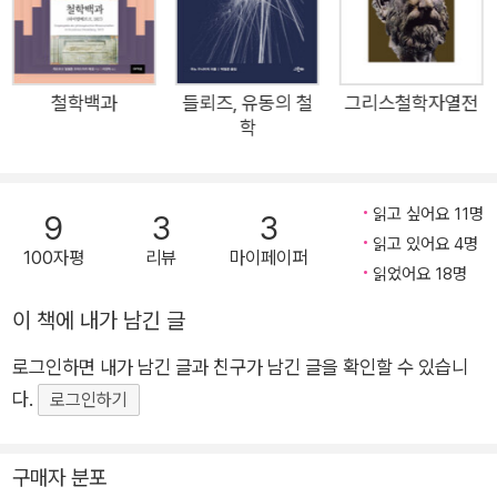
간되었던 《성찰》의 개정증보판으로 원제목을 그대로 살렸다. 데
카르트의 형이상학적 사유가 온전히 담긴 《제일철학에 관한 성
찰》, 데카르트적 의심이 더욱 분명히 개진된 《자연의 빛에 의한
진리 탐구》, 이 저서들을 이해하는 데 도움이 되는 《프로그램에
철학백과
들뢰즈, 유동의 철
그리스철학자열전
학
대한 주석》이 함께 묶여 있는데, 개정증보판에는 〈기하학적 배열
에 따라 신의 현존 및 영혼과 육체의 구별을 입증하는 근거들〉이
추가되었다. 데카르트 연구의 권위자이자 이 책의 역자 이현복 교
읽고 싶어요 11명
9
3
3
수는 초판에서 의역으로 가독성을 높였다면, 이번 개정증보판에
읽고 있어요 4명
100자평
리뷰
마이페이퍼
서는 원전에 보다 충실한 번역이 되도록 전문을 거의 새로 옮겼
읽었어요 18명
다. 150쪽에 달하는 주해에서는 원문을 상세히 밝히면서 그간 출
이 책에 내가 남긴 글
간된 국내외 데카르트 번역서와 연구서 들을 비교 참고했고, 해설
에서는 이현복 교수의 논문 총 세 편을 실어 데카르트의 텍스트를
로그인하면 내가 남긴 글과 친구가 남긴 글을 확인할 수 있습니
입체적이고 깊이 있게 이해할 수 있도록 했다. 본문에는 데카르트
다.
로그인하기
활동 당시의 시대상을 엿볼 수 있는 다양한 삽화들을 수록했다.
《제일철학에 관한 성찰》 끊임없는 의심을 통한 데카르트의 성찰,
구매자 분포
근대철학의 문을 열다 《제일철학에 관한 성찰》은 데카르트가 자