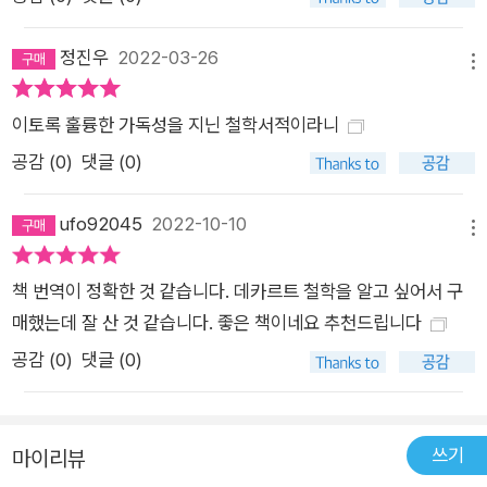
대학의 의학교수였던 레기우스가 데카르트의 철학을 공박한 글
정진우
2022-03-26
에 대해, 데카르트가 그 문구 하나하나를 주석하면서 다시 비판한
메뉴
책이다. 원래 레기우스는 데카르트의 열렬한 추종자였으나 훗날
자신만의 철학을 꿈꾸면서 데카르트와 적대적인 관계로 돌아선
이토록 훌륭한 가독성을 지닌 철학서적이라니
인물이다. 레기우스는 1647년 《인간 정신 혹은 이성적 영혼에
공감 (
0
)
댓글 (0)
대한 설명, 여기서 그것이 무엇이고, 무엇일 수 있는지가 설명됨》
이라는 제목의 작은 책자를 그의 이름으로 출간했고, 이후 다시
ufo92045
2022-10-10
메뉴
그것을 광장이나 길거리에 쉽게 붙일 수 있는 프로그램 혹은 플래
카드로 만들어 익명으로 발표했다. 이에 데카르트는 그것을 중상
책 번역이 정확한 것 같습니다. 데카르트 철학을 알고 싶어서 구
모략가가 자신의 철학 원리를 왜곡하기 위해 행한 공격으로 여기
매했는데 잘 산 것 같습니다. 좋은 책이네요 추천드립니다
고 반박에 나섰다. 데카르트는 《제일철학에 관한 성찰》에서 주장
공감 (
0
)
댓글 (0)
했던 바를 《프로그램에 대한 주석》에서 일관되게 주장하면서 자
신의 형이상학 개념을 보다 분명하게 드러내고 있다. 통합된 세계
관이 부재한 혼돈의 시대, 여전히 빛을 발하는 데카르트의 질문과
쓰기
마이리뷰
이 시대의 성찰 시대를 초월하여 과거와 현재 우리가 사는 세계를