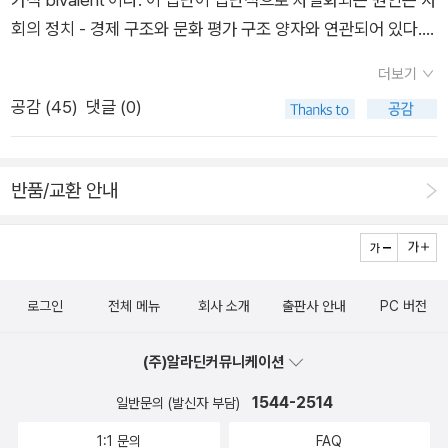
'비싼데염'이란 혼잣말이 와전되었을 뿐이고, 사실 자기는 '대통
회의 정치 - 경제 구조와 문화 평가 구조 양자와 연관되어 있다.
령'이 아니라 '머통령'이라는 주장도 나올 만하겠다.구체적인 맥
따라서 불이익을 당하는 집단은 정치경제와 문화에 동시적으로
락과 정황을 감안하면 둘 중 어느 쪽인지는 명백한데도 거짓말을
더보기
그 원인이 되는 부정의에 시달리는 것이다. _ 낸시 프레이저, <불
일삼고 있으니 참으로 한심하지 않을 수가 없다. 옛말에 '아' 다르
공감 (
45
)
댓글 (0)
평등과 모욕을 넘어> <재분배에서 인정으로? >, p42 낸시 프
고 '어' 다르다고 했지만, 비상 계엄과 내란 혐의는 단순히 모음 하
레이저 (Nancy Fraser, 1947 ~ )의 <불평등과 모욕을 넘어 Ad
나 차이로 뒤집을 수 없는 수준 아닌가. 말 한 마디로 천냥 빚을
ding Insult to Injury: Nancy Fraser Debates Her Critics>
갚는 단계는 지나갔으니 마지막 발버둥인 셈인데, 입을 열수록 부
반품/교환 안내
는 그의 정의론과 이에 대한 비판자들의 논박이 실린 책이다. 개
조리함만 더해간다.'의원'인지 '인원'인지 어/아 구분이 그렇게 중
인적으로 여러 비판자들 중에서 가장 눈에 띄는 인물은 아무래도
요하면, 차라리 다음 대통령인지 머통령인지는 차라리 발음이 정
주디스 버틀러(Judith Butler, 1956 ~ )가 될 수 밖에 없었는데,
확한 아나운서 출신 정치인을 뽑아야 하지 않을까. 물론 요즘 유
이들간의 치열한 논쟁이 이 책을 펼쳐든 큰 이유였기 때문이다.
행으로 봐서는 기껏 대통령 뽑아 놓았더니 프리랜서 선언하고 하
로그인
전체 메뉴
회사 소개
출판사 안내
PC 버전
그래서 이들의 논쟁을 이번 페이퍼에서 다뤄보려 한다. 먼저 낸
차할 가능성도 없지는 않을 테니 살짝 불안하지만, 그래도 기상캐
시 프레이저는 <재분배에서 인정으로? >에서 '젠더'와 ' 인종'을
스터 출신 정치인보다야 백 배 나을 수 있을 것 같으니...
(주)알라딘커뮤니케이션
혼종 양식인 '이가적 집단'이라고 규정하면서 논의를 시작한다.
1544-2514
'정치 - 경제' 구조와 '문화 평가' 구조에 모두 위치한 젠더는 이들
일반문의 (발신자 부담)
구조에서 다른 위상을 갖지면서 모순이 발생한다. 즉, 전자에서는
1:1 문의
FAQ