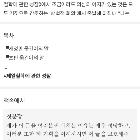
철학에 관한 성찰》에서 조금이라도 의심의 여지가 있는 것은 모
두 거짓으로 간주하는 ‘방법적 회의’에서 출발해 마침내 “나는 사
유한다, 그러므로 나는 존재한다”는 것을 더 이상 의심할 수 없는
진리로 확신하고, 이를 철학의 제일원리로 정립한다.
목차
▝개정판 옮긴이의 말
이로부터 신은 현존한다는 것, 정신은 신체와 실재적으로 구별된
▝초판 옮긴이의 말
다는 것을 입증하고 자연학의 새로운 토대들을 마련한다. 이 책은
데카르트의 형이상학적 사유가 온전히 담긴 《제일철학에 관한 성
▪제일철학에 관한 성찰
찰》, 데카르트적 의심이 더욱 분명히 개진된 《자연의 빛에 의한
진리 탐구》, 이 저서들을 이해하는 데 도움이 되는 《프로그램에
대한 주석》, 그리고 《제일철학에 관한 성찰》에 대한 반박문에 데
책속에서
카르트가 답변한 〈기하학적 배열에 따라 신의 현존 및 영혼과 육
체의 구별을 입증하는 근거들〉을 함께 엮어, 데카르트 형이상학
첫문장
을 총체적으로 조망할 수 있게 했다.
제가 이 글을 여러분께 바치는 이유는 매우 정당하고,
여러분 또한 제 기획을 이해하시면 이 글을 보호해주