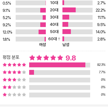
10대
2.7%
0.5%
문자답의 에세이 형식으로 써내려간 책으로 데카르트의 형이상
20대
22.2%
9.1%
학적 사유가 가장 온전히 담겨 있다고 평가받는다. 4년 앞서 출간
30대
11.1%
5.2%
한 《방법서설》에서 조금이라도 의심의 여지가 있는 것은 모두 거
40대
9.5%
9.2%
짓으로 간주하는 ‘방법적 회의’라는 진리 탐구의 방법을 얻은 데
50대
14.0%
12.0%
카르트는 《성찰》에서 본격적으로 절대적 진리를 찾기 위한 여정
60대
2.8%
1.8%
에 나선다. 마침내 《방법서설》에서 정립한 명제 “나는 사유한다,
여성
남성
그러므로 나는 존재한다”를 더 이상 의심할 수 없는 진리로 확신
하고, 이를 철학의 제일원리로 확립한다. 이로부터 신은 현존한다
9.8
평점 분포
는 것, 정신은 신체와 실재적으로 구별된다는 것을 증명하고 자연
92.3%
학의 새로운 토대들을 마련한다. 《제일철학에 관한 성찰》이 쓰여
7.7%
진 때는 근대과학이 막 태동을 시작하였으나 여전히 전통적인 기
0%
독교적 세계관이 건재했던 시기였다. 두 세계관이 극렬하게 충돌
0%
하는 시대 상황 속에서 데카르트는 “인간은 자신을, 그리고 세계
0%
를 어떻게 이해해야 하는가?”라는 질문을 던지고 답을 찾아간다.
그 과정에서 데카르트가 선택한 방법은 모든 것을 의심하여 그 가