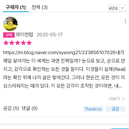
관통하는 질문을 던지고 그 답을 건네는 것, 그것이 우리가 고전
구매자 (1)
전체 (3)
을 읽는 이유다. 데카르트의 형이상학적 사유가 담긴 이 책은 데
카르트가 살아온 시대의 특징과 한계를 잘 드러내면서 근대철학
메뉴
의 탄생과 전환을 생생하게 보여주고, 지금도 여전히 유효한
라이언럽
2025-05-17
‘나’와 ‘세계’에 대한 질문을 던진다. ‘끊임없는 의심’이라는 지도
를 따라 형이상학의 세계를 탐험하는 데카르트의 여정을 담은 이
https://m.blog.naver.com/syeong21/223856107626내가
책을 통해 독자는 데카르트가 맞닥뜨리는 질문의 답을 함께 찾아
매일 살아가는 이 세계는 과연 진짜일까? 눈으로 보고, 손으로 만
나서게 되고, 때로는 당대의 학자들과 같이 데카르트의 주장에 반
지고, 감각으로 확인하는 모든 것들 말이다. 이것들이 실제(Real)
박도 해보게 된다. 독자들은 데카르트의 여정에 동행하면서 현시
라는 확신 위에 나의 삶은 쌓여간다. 그러나 한순간, 모든 것이 의
대에 요구되는 깊은 사유와 성찰의 시간을 갖고 단순한 철학 독서
심스러워지는 때가 있다. 이 모든 감각이 조작된 것이라면, 내가
이상의 경험을 얻게 될 것이다. ★ 문예인문클래식 시리즈 ―
믿어온 세계가 하나의 정교한 환영에 불과하다면, 나는 무엇을 기
《제일철학에 관한 성찰》 르네 데카르트 ― 《덕의 상실》 알래스데
더보기
준으로 ‘진짜‘를 말할 수 있을까?17세기의 철학자 르네 데카르트
어 매킨타이어 ― 《방법서설》 르네 데카르트 (※근간)
공감 (
5
)
댓글 (0)
는 이런 물음에서 출발했다. 데카르는 모든 확실성을 무너뜨리고
자 했다. 감각도, 신념도, 나아가 수학적 진리조차도 말이다. 그
모든 것들을 일단 의심해보는 것, 그것이야말로 진리에 이르는 유