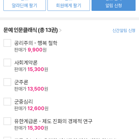
알라딘에 팔기
회원에게 팔기
알림 신청
문예 인문클래식 (총 13권)
신간알림 신청
공리주의 - 행복 철학
판매가
9,900
원
사회계약론
판매가
15,300
원
군주론
판매가
13,500
원
군중심리
판매가
12,600
원
유한계급론 - 제도 진화의 경제적 연구
판매가
15,300
원