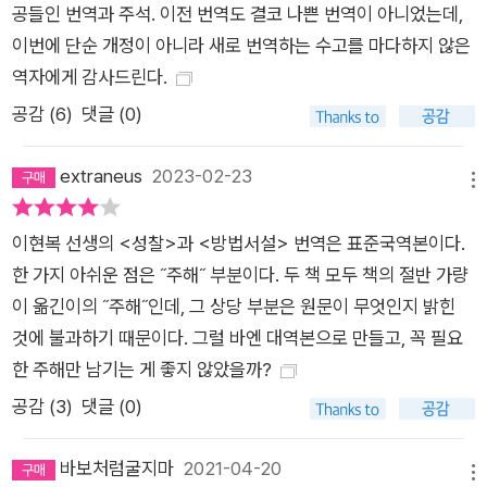
공들인 번역과 주석. 이전 번역도 결코 나쁜 번역이 아니었는데,
의 본문 뒤에 수록해 출간했다. 이번 개정증보판에는 학자들이 보
이번에 단순 개정이 아니라 새로 번역하는 수고를 마다하지 않은
내온 7개의 반박문 중 두 번째 반박문에 대한 데카르트의 답변에
역자에게 감사드린다.
포함된 글 〈기하학적 배열에 따라 신의 현존 및 영혼과 육체의 구
공감 (
6
)
댓글 (0)
별을 입증하는 근거들〉을 번역해 수록했다. 두 번째 반박문의 저
자이며 당대 지식인들의 소통창구였던 마랭 메르센 신부는 데카
extraneus
2023-02-23
르트에게 《제일철학에 관한 성찰》의 주제인 신의 현존 및 영혼과
메뉴
육체의 구별 증명을 《제일철학에 관한 성찰》에서 시도한 방식과
이현복 선생의 <성찰>과 <방법서설> 번역은 표준국역본이다.
달리 ‘기하학적 배열에 따라’ 혹은 ‘기하학적 방식으로’ 증명해달
한 가지 아쉬운 점은 ˝주해˝ 부분이다. 두 책 모두 책의 절반 가량
라고 요청했다. 데카르트가 이 요청을 받아들여 신의 현존 및 영
이 옮긴이의 ˝주해˝인데, 그 상당 부분은 원문이 무엇인지 밝힌
혼과 육체의 구별을 매우 압축적으로 풀어낸 이 글은 《성찰》의
것에 불과하기 때문이다. 그럴 바엔 대역본으로 만들고, 꼭 필요
주제를 전혀 새로운 측면에서 바라보게 한다. 《자연의 빛에 의한
한 주해만 남기는 게 좋지 않았을까?
진리 탐구》 “자연의 빛은 가장 정교한 학문들의 비밀들에까지 관
통한다” 《자연의 빛에 의한 진리 탐구》는 데카르트의 저서들 가
공감 (
3
)
댓글 (0)
운데 유일하게 대화체로 쓰였다. 데카르트는 이 책에서 자신의 입
장을 대변하는 인물 에우독소스, 스콜라철학을 지지하는 에피스
바보처럼굴지마
2021-04-20
메뉴