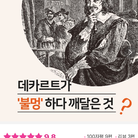
9.8
100자평 9편
리뷰 3편