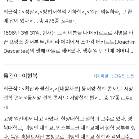
최근작 :
<성찰>
,
<방법서설의 기하학>
,
<일단 의심하라, 그 끝
에 답이 있다>
… 총 476종
(모두보기)
1596년 3월 31일, 현재는 그의 이름을 따 데카르트로 지명을 바
꾼 프랑스 중서부 투렌의 라 에이에서 조아킴 데카르트(Joachim
Descartes)의 셋째 아들로 태어났다. 생후 일 년 만에 어머니를
여의고, 예수회가 운영하는 학교에서 고전어, 수사학, 철학, 물리
등을 공부하며 어린 시절을 보냈다. 당시는 “우주는 무한”이라고
옮긴이:
이현복
저자파일
신간알림 신청
말한 브루노(Giordano Bruno)가 화형당하는 한편, 갈릴레이(G
alileo Galilei)가 천체망원경으로 목성의 위성을 발견하는 등 중
최근작 :
<확신과 불신>
,
<[대활자본] 동서양 철학 콘서트: 서양
세의 기독교적 도그마와 근대과학의 희미한 서막이 공존하는 때
철학 편>
,
<동서양 철학 콘서트: 서양철학 편>
… 총 17종
(모두보
였다. 데카르트는 프아티에 대학에 입학해 법학사 학위를 받았지
기)
만, ‘세상이라는 큰 책’을 배우고자 여행길에 올랐다. 스물세 살이
고양 일산에서 나고 자랐다. 한양대학교 철학과 교수로 있다. 경
되던 해 그는 놀라운 학문의 기초를 직관하도록 한 세 가지 꿈을
북대학교, 괴팅엔 대학교, 인스부르크 대학교에서 철학 공부를 했
꾸고 나서 지혜를 추구하며 보편학을 정립할 것을 삶의 목표로 삼
다. 독일 훔볼트재단 초청으로 괴팅엔 대학교 철학과 객원교수로