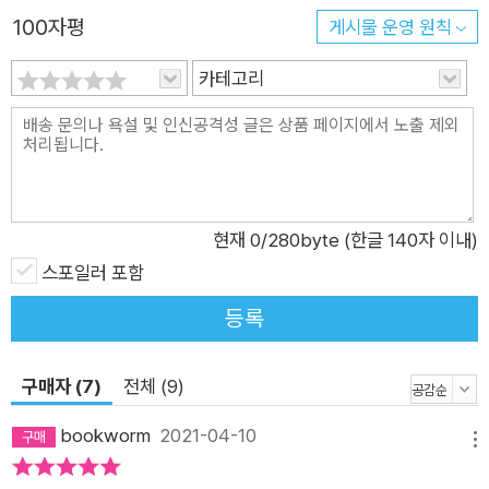
운데 신뢰할 수 있는 기초가 될 만한 것이 있는지 묻는 것, 또한
100자평
게시물 운영 원칙
지금까지 진리라고 여겨온 것들에도 의문을 제기하는 것이었다.
데카르트는 사유의 확신자를 신에게서 인간으로 옮겨놓음으로써
카테고리
근대의 철학적 주체를 확립했다는 평가를 받는다. 또한 “서양 현
대철학은 모두 데카르트의 《제일철학에 관한 성찰》에 대한 반박
이라 해도 과언이 아니다”라는 말이 있을 정도로 데카르트와 《제
일철학에 관한 성찰》은 스피노자, 라이프니츠, 흄, 칸트, 사르트
르까지 후세 많은 철학자에게 영향을 미쳤다. 〈기하학적 배열에
현재
0
/280byte (한글 140자 이내)
따라 신의 현존 및 영혼과 육체의 구별을 입증하는 근거들〉 “《제
스포일러 포함
일철학에 관한 성찰》은 본래 답변의 성격을 지닌 책이다”_데카르
등록
트 연구자 장-뤽 마리옹 데카르트는 《제일철학에 관한 성찰》 집
필 당시 다른 학자들과의 토론을 염두에 두었기 때문에 《제일철
구매자 (7)
전체 (9)
학에 관한 성찰》을 탈고하고 당대 7명의 학자들에게 원고를 보내
그 내용을 검토해줄 것을 요청했다. 그리고 학자들이 자신의 철학
bookworm
2021-04-10
메뉴
에 반박하는 글을 보내오자, 그에 대한 답변인 〈성찰, 학자들의 반
박과 데카르트의 답변〉을 1941년 초판 《제일철학에 관한 성찰》