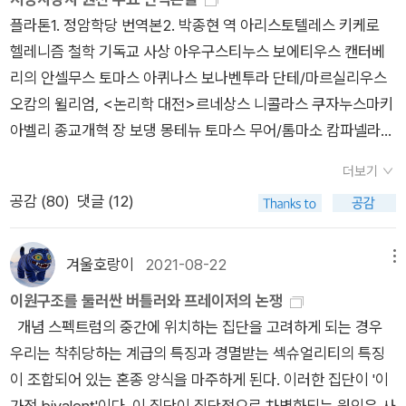
이다.대표적인 것이 최근 급부상한 탄핵 찬성 극우 세력의 사고방
플라톤1. 정암학당 번역본2. 박종현 역 아리스토텔레스 키케로
식이니, 자신들은 어떤 '사실'을 안다고 주장하지만, 실제로는 객
헬레니즘 철학 기독교 사상 아우구스티누스 보에티우스 캔터베
관적 근거 없는 주장에 대한 '믿음'이기 때문이다. 부정 선거며 내
리의 안셀무스 토마스 아퀴나스 보나벤투라 단테/마르실리우스
란 혐의는 물론이고 헌법 재판 같은 사법 체계 전반에 대해서까지
오캄의 윌리엄, <논리학 대전>르네상스 니콜라스 쿠자누스마키
도 의문을 제기하고 있다니, 조만간 데카르트처럼 스스로의 존재
아벨리 종교개혁 장 보댕 몽테뉴 토마스 무어/톰마소 캄파넬라
에 대해서까지도 회의하게 되지는 않을지.특히 어떤 '사실'에 대
리처드 후커 데카르트 블레즈 파스칼 스피노자 *<지성교정론>
한 '증언'의 혼란에 관해서라면 굳이 마르탱 게르나 몽테뉴까지
더보기
<정치론> 외에는 중역본홉스 후고 그로티우스 프랜시스 베이컨
들먹일 필요 없이 지금 우리나라에서 벌어지는 탄핵 재판이 잘 보
공감 (
80
)
댓글 (12)
과학 사상 수평파 존 로크 라이프니츠 에드워드 기번 몽테스키외
여주고 있지 않나 싶기도 하다. 최근에는 비상 계엄 상황에서 주
장 자크 루소 토크빌 스코틀랜드 계몽주의 칸트 버크/페인/맬서
고받은 단어가 '의원'이냐 '인원'이냐를 두고 법정 안팎에서 여러
스 독일관념론 헤겔 요한 고트프리트 폰 헤르더 막스 슈티르너 콩
겨울호랑이
2021-08-22
메뉴
사람이 설전까지 벌이는 판이라니, 지켜보는 국민 입장에서는 자
도르세 철학적 급진주의 오귀스트 콩트 프루동 마르크스/엥겔스
이원구조를 둘러싼 버틀러와 프레이저의 논쟁
괴감만 커진다.현직 대통령으로 말하자면 과거에도 미국 대통령
찰스 다윈 키에르케고르
개념 스펙트럼의 중간에 위치하는 집단을 고려하게 되는 경우
을 만난 직후 욕설을 섞어서 막말을 내놓았다가, 뒤늦게 문제가
우리는 착취당하는 계급의 특징과 경멸받는 섹슈얼리티의 특징
되자 '바이든'이 아니라 '날리면'이라 말했다며 도무지 이해할 수
이 조합되어 있는 혼종 양식을 마주하게 된다. 이러한 집단이 '이
없는 궤변을 내놓기도 했다. 이런 식이라면 조만간 '비상 계엄'도
가적 bivalent'이다. 이 집단이 집단적으로 차별화되는 원인은 사