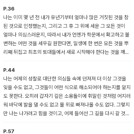
반박들과 그 해결들을 모두 통독하기 전에는 《성찰》에 대해 판단
P.36
을 내리지 말기를 거듭거듭 청하는 바이다.
나는 이미 몇 년 전 내가 유년기부터 얼마나 많은 거짓된 것을 참
된 것으로 인정했는지, 그리고 그 후 그 위에 세운 그 모든 것이
얼마나 의심스러운지, 따라서 내가 언젠가 학문에서 확고하고 불
변하는 어떤 것을 세우길 원한다면, 일생에 한 번은 모든 것을 뿌
리째 뒤집고 최초의 토대들에서 새로 시작해야 한다는 것을 깨달
았다.
P.44
나는 어제의 성찰로 대단한 의심들 속에 던져져 더 이상 그것을
잊을 수도 없고, 그것들이 어떤 식으로 해소되어야 하는지를 알지
도 못한다. 오히려 갑자기 깊은 소용돌이에 휘말린 것처럼 어지러
워 바닥에 발을 댈 수도 없고 물 위로 빠져나올 수도 없다. 그렇지
만 나는 나가려고 힘쓸 것이고, 어제 들어선 그 길을 다시 갈 것이
다. (…) 그러면 무엇이 참일 것인가? 아마도 이것 하나, 아무것도
확실하지 않다는 것이리라.
P.57