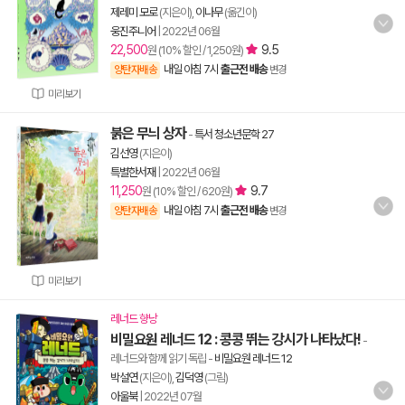
제레미 모로
(지은이),
이나무
(옮긴이)
웅진주니어
|
2022년 06월
22,500
9.5
원 (10% 할인 / 1,250원)
내일 아침 7시
출근전 배송
양탄자배송
변경
미리보기
붉은 무늬 상자
-
특서 청소년문학 27
김선영
(지은이)
특별한서재
|
2022년 06월
11,250
9.7
원 (10% 할인 / 620원)
내일 아침 7시
출근전 배송
양탄자배송
변경
미리보기
레너드 향낭
비밀요원 레너드 12 : 콩콩 뛰는 강시가 나타났다!
-
레너드와 함께 읽기 독립
-
비밀요원 레너드 12
박설연
(지은이),
김덕영
(그림)
아울북
|
2022년 07월