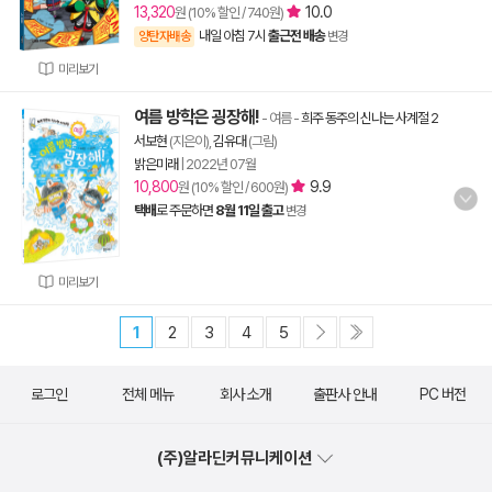
13,320
10.0
원 (10% 할인 / 740원)
내일 아침 7시
출근전 배송
양탄자배송
변경
미리보기
여름 방학은 굉장해!
- 여름
-
희주 동주의 신나는 사계절 2
서보현
(지은이),
김유대
(그림)
밝은미래
|
2022년 07월
10,800
9.9
원 (10% 할인 / 600원)
택배
로 주문하면
8월 11일 출고
변경
미리보기
1
2
3
4
5
로그인
전체 메뉴
회사 소개
출판사 안내
PC 버전
(주)알라딘커뮤니케이션