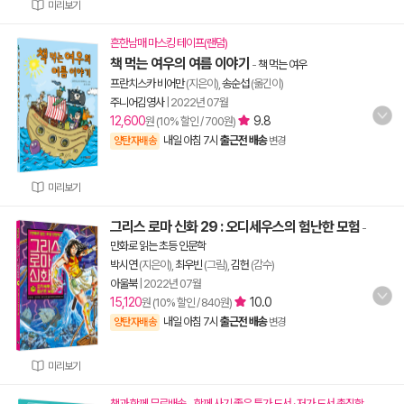
미리보기
흔한남매 마스킹 테이프(랜덤)
책 먹는 여우의 여름 이야기
-
책 먹는 여우
프란치스카 비어만
(지은이),
송순섭
(옮긴이)
주니어김영사
|
2022년 07월
12,600
9.8
원 (10% 할인 / 700원)
내일 아침 7시
출근전 배송
양탄자배송
변경
미리보기
그리스 로마 신화 29 : 오디세우스의 험난한 모험
-
만화로 읽는 초등 인문학
박시연
(지은이),
최우빈
(그림),
김헌
(감수)
아울북
|
2022년 07월
15,120
10.0
원 (10% 할인 / 840원)
내일 아침 7시
출근전 배송
양탄자배송
변경
미리보기
책과 함께 무료배송 - 함께 사기 좋은 특가 도서 · 저가 도서 총집합