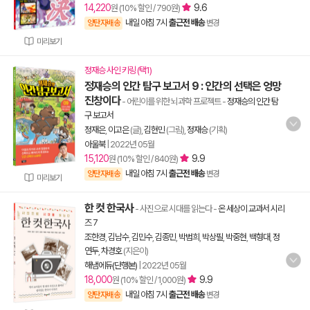
14,220
9.6
원 (10% 할인 / 790원)
내일 아침 7시
출근전 배송
양탄자배송
변경
미리보기
정재승 사인 키링 (택1)
정재승의 인간 탐구 보고서 9 : 인간의 선택은 엉망
진창이다
- 어린이를 위한 뇌과학 프로젝트
-
정재승의 인간 탐
구 보고서
정재은
,
이고은
(글),
김현민
(그림),
정재승
(기획)
아울북
|
2022년 05월
15,120
9.9
원 (10% 할인 / 840원)
내일 아침 7시
출근전 배송
양탄자배송
변경
미리보기
한 컷 한국사
- 사진으로 시대를 읽는다
-
온 세상이 교과서 시리
즈 7
조한경
,
김남수
,
김민수
,
김종민
,
박범희
,
박상필
,
박중현
,
백형대
,
정
연두
,
차경호
(지은이)
해냄에듀(단행본)
|
2022년 05월
18,000
9.9
원 (10% 할인 / 1,000원)
내일 아침 7시
출근전 배송
양탄자배송
변경