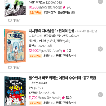
어린이작가정신
|
2009년 04월
10,800
8.6
원 (10% 할인 / 600원)
내일 아침 7시
출근전 배송
양탄자배송
변경
미리보기
채사장의 지대넓얕 1 : 권력의 탄생
- 지적 대화를 위한 넓
고 얕은 지식
-
생각을 넓혀 주는 어린이 교양 도서
채사장
,
마케마케
(지은이),
정용환
(그림)
돌핀북
|
2021년 09월
12,600
9.3
원 (10% 할인 / 700원)
내일 밤 11시
잠들기전 배송
양탄자배송
변경
미리보기
읽으면서 바로 써먹는 어린이 수수께끼 : 공포 특급
-
맛있는 공부 49
한날
(지은이)
파란정원
|
2022년 07월
11,700
10.0
원 (10% 할인 / 650원)
내일 밤 11시
잠들기전 배송
양탄자배송
변경