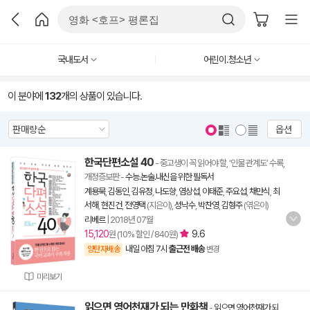
국내도서
어린이.청소년
이 분야에
132
개의 상품이 있습니다.
옵션
한국단편소설 40
- 중고생이 꼭 읽어야 할, ‘인물 관계도’ 수록,
개정증보판
-
수능.논술.내신을 위한 필독서
계용묵
,
김동인
,
김유정
,
나도향
,
염상섭
,
이태준
,
주요섭
,
채만식
,
최
서해
,
현진건
,
전영택
(지은이),
성낙수
,
박찬영
,
김형주
(엮은이)
리베르
|
2018년 07월
15,120
9.6
원 (10% 할인 / 840원)
내일 아침 7시
출근전 배송
양탄자배송
변경
미리보기
읽으면 영어천재가 되는 만화책
-
읽으면 영어천재가 되