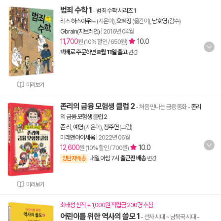
범죄 수학 1
-
범죄 수학 시리즈 1
리스 하스아우트
(지은이),
오혜정
(옮긴이),
남호영
(감수)
Gbrain(지브레인)
|
2016년 04월
11,700
10.0
원 (10% 할인 / 650원)
택배
로 주문하면
8월 11일 출고
변경
미리보기
존리의 금융 모험생 클럽 2
- 처음 만나는 금융 동화
-
존리
의 금융 모험생 클럽 2
존 리
,
예영
(지은이),
정주연
(그림)
미래엔아이세움
|
2022년 06월
12,600
10.0
원 (10% 할인 / 700원)
내일 아침 7시
출근전 배송
양탄자배송
변경
미리보기
최태성 신작 + 1,000원 적립금 200명 추첨
어린이를 위한 역사의 쓸모 1
- 선사 시대 ~ 남북국 시대
-