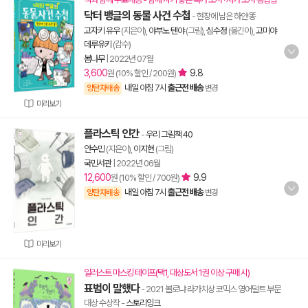
닥터 뱅글의 동물 사건 수첩
- 현장에 남은 하얀 똥
고자키 유우
(지은이),
야부노 텐야
(그림),
심수정
(옮긴이),
고미야
데루유키
(감수)
봄나무
|
2022년 07월
3,600
9.8
원 (10% 할인 / 200원)
내일 아침 7시
출근전 배송
양탄자배송
변경
미리보기
플라스틱 인간
-
우리 그림책 40
안수민
(지은이),
이지현
(그림)
국민서관
|
2022년 06월
12,600
9.9
원 (10% 할인 / 700원)
내일 아침 7시
출근전 배송
양탄자배송
변경
미리보기
일러스트 마스킹 테이프(택1, 대상도서 1권 이상 구매 시)
표범이 말했다
- 2021 볼로냐 라가치상 코믹스 영어덜트 부문
대상 수상작
-
스토리잉크