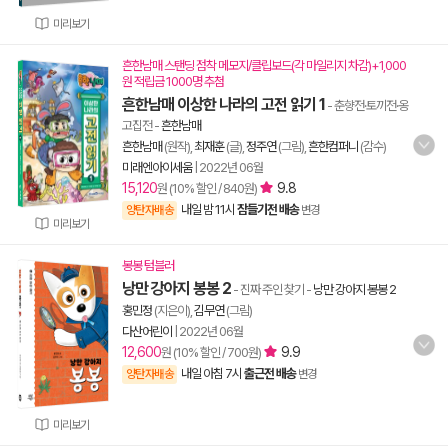
미리보기
흔한남매 스탠딩 점착 메모지/클립보드(각 마일리지 차감)+1,000
원 적립금 1000명 추첨
흔한남매 이상한 나라의 고전 읽기 1
- 춘향전·토끼전·옹
고집전
-
흔한남매
흔한남매
(원작),
최재훈
(글),
정주연
(그림),
흔한컴퍼니
(감수)
미래엔아이세움
|
2022년 06월
15,120
9.8
원 (10% 할인 / 840원)
내일 밤 11시
잠들기전 배송
양탄자배송
변경
미리보기
봉봉 텀블러
낭만 강아지 봉봉 2
- 진짜 주인 찾기
-
낭만 강아지 봉봉 2
홍민정
(지은이),
김무연
(그림)
다산어린이
|
2022년 06월
12,600
9.9
원 (10% 할인 / 700원)
내일 아침 7시
출근전 배송
양탄자배송
변경
미리보기