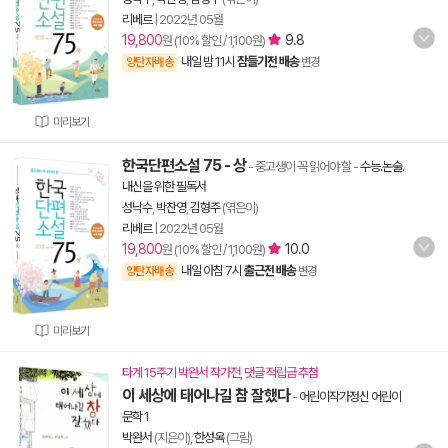
리베르
|
2022년 05월
19,800
9.8
원 (10% 할인 / 1,100원)
내일 밤 11시
잠들기전 배송
양탄자배송
변경
미리보기
한국단편소설 75 - 상
- 중고생이 꼭 읽어야 할
-
수능.논술.
내신을 위한 필독서
성낙수
,
박찬영
,
김형주
(엮은이)
리베르
|
2022년 05월
19,800
10.0
원 (10% 할인 / 1,100원)
내일 아침 7시
출근전 배송
양탄자배송
변경
미리보기
타계 15주기 박완서 작가전, 댓글 적립금 추첨
이 세상에 태어나길 참 잘했다
-
어린이작가정신 어린이
문학 1
박완서
(지은이),
한성옥
(그림)