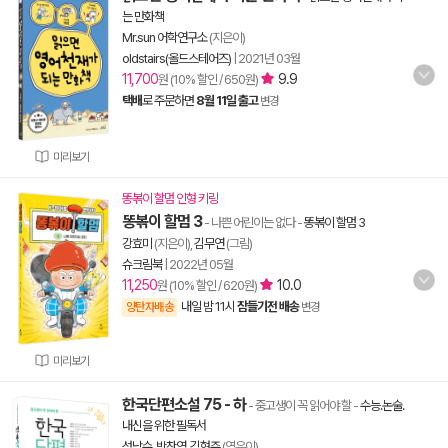
는 만화책
Mr.sun 어학연구소
(지은이)
oldstairs(올드스테어즈)
|
2021년 03월
11,700
9.9
원 (10% 할인 / 650원)
택배
로 주문하면
8월 11일 출고
변경
미리보기
똥볶이 할멈 인형 키링
똥볶이 할멈 3
- 나쁜 어린이는 없다
-
똥볶이 할멈 3
강효미
(지은이),
김무연
(그림)
슈크림북
|
2022년 05월
11,250
10.0
원 (10% 할인 / 620원)
내일 밤 11시
잠들기전 배송
양탄자배송
변경
미리보기
한국단편소설 75 - 하
- 중고생이 꼭 읽어야 할
-
수능.논술.
내신을 위한 필독서
성낙수
,
박찬영
,
김형주
(엮은이)