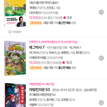
어린이를 위한 역사의 쓸모 1
최태성
(지은이),
신진호
(그림)
다산어린이
|
2022년 08월
13,500
9.9
원 (10% 할인 / 750원)
내일 아침 7시
출근전 배송
양탄자배송
변경
미리보기
산뜻한 미니 토트백 (대상도서 15,000원 이상)
에그박사 7
- 자연 생물 관찰 만화
-
에그박사 7
에그박사
(지은이),
박송이
(글),
홍종현
(그림),
황대인
(감수)
미래엔아이세움
|
2022년 06월
15,120
10.0
원 (10% 할인 / 840원)
내일 아침 7시
출근전 배송
양탄자배송
변경
마법천자문 미니북 키링
마법천자문 53
- 결정을 내려라! 결단할 결(決)
-
손오공의 한
자 대탐험 마법천자문 53
유대영
(지은이),
홍거북
(그림),
김창환
(감수)
아울북
|
2022년 07월