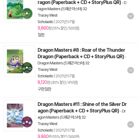
ragon (Paperback + CD + StoryPlus QR)
-
D
ragon Masters (드래곤 마스터) 32
Tracey West
Scholastic
|
2021년 07월
9,860
원 (15% 할인 / 500원)
절판
Dragon Masters #8 : Roar of the Thunder
Dragon (Paperback + CD + StoryPlus QR)
-
Dragon Masters (드래곤 마스터) 32
Tracey West
Scholastic
|
2021년 07월
8,120
원 (30% 할인 / 410원)
구판절판
Dragon Masters #11 : Shine of the Silver Dr
agon (Paperback + CD + StoryPlus QR)
-
Dr
agon Masters (드래곤 마스터) 32
Tracey West
Scholastic
|
2021년 07월
9,860
원 (15% 할인 / 500원)