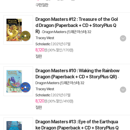
구판절판
Dragon Masters #12 : Treasure of the Gol
d Dragon (Paperback + CD + StoryPlus Q
R)
-
Dragon Masters (드래곤 마스터) 32
Tracey West
Scholastic
|
2021년 07월
8,120
원 (30% 할인 / 170원)
절판
Dragon Masters #10 : Waking the Rainbow
Dragon (Paperback + CD + StoryPlus QR)
-
Dragon Masters (드래곤 마스터) 32
Tracey West
Scholastic
|
2021년 07월
8,120
원 (30% 할인 / 410원)
절판
Dragon Masters #13 : Eye of the Earthqua
ke Dragon (Paperback + CD + StoryPlus Q