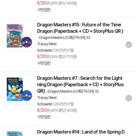
8,120
원 (30% 할인 / 410원)
구판절판
Dragon Masters #15 : Future of the Time
Dragon (Paperback + CD + StoryPlus QR )
-
Dragon Masters (드래곤 마스터) 32
Tracey West
Scholastic
|
2021년 07월
8,120
원 (30% 할인 / 170원)
구판절판
Dragon Masters #7 : Search for the Light
ning Dragon (Paperback + CD + StoryPlus
QR)
-
Dragon Masters (드래곤 마스터) 32
Tracey West
Scholastic
|
2021년 07월
8,120
원 (30% 할인 / 410원)
구판절판
Dragon Masters #14 : Land of the Spring D