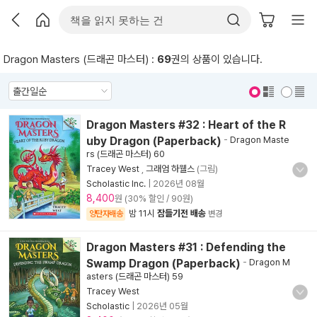
Dragon Masters (드래곤 마스터) :
69
권의 상품이 있습니다.
표지 보기
표지 안보기
Dragon Masters #32 : Heart of the R
uby Dragon (Paperback)
-
Dragon Maste
rs (드래곤 마스터) 60
Tracey West
,
그래엄 하웰스
(그림)
Scholastic Inc.
|
2026년 08월
8,400
원 (30% 할인 / 90원)
밤 11시
잠들기전 배송
양탄자배송
변경
Dragon Masters #31 : Defending the
Swamp Dragon (Paperback)
-
Dragon M
asters (드래곤 마스터) 59
Tracey West
Scholastic
|
2026년 05월