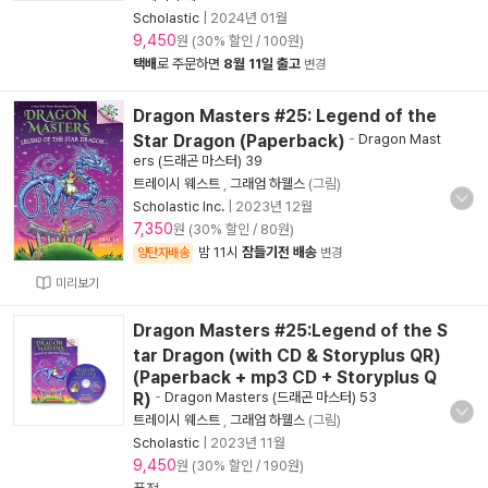
Scholastic
|
2024년 01월
9,450
원 (30% 할인 / 100원)
택배
로 주문하면
8월 11일 출고
변경
Dragon Masters #25: Legend of the
Star Dragon (Paperback)
-
Dragon Mast
ers (드래곤 마스터) 39
트레이시 웨스트
,
그래엄 하웰스
(그림)
Scholastic Inc.
|
2023년 12월
7,350
원 (30% 할인 / 80원)
밤 11시
잠들기전 배송
양탄자배송
변경
미리보기
Dragon Masters #25:Legend of the S
tar Dragon (with CD & Storyplus QR)
(Paperback + mp3 CD + Storyplus Q
R)
-
Dragon Masters (드래곤 마스터) 53
트레이시 웨스트
,
그래엄 하웰스
(그림)
Scholastic
|
2023년 11월
9,450
원 (30% 할인 / 190원)