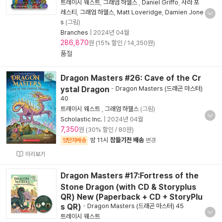
트레이시 웨스트
,
그래엄 하웰스
,
Daniel Griffo
,
사라 포
레스티
,
그래엄 하웰스
,
Matt Loveridge
,
Damien Jone
s
(그림)
Branches
|
2024년 04월
286,870
원 (15% 할인 / 14,350원)
품절
Dragon Masters #26: Cave of the Cr
ystal Dragon
-
Dragon Masters (드래곤 마스터)
40
트레이시 웨스트
,
그래엄 하웰스
(그림)
Scholastic Inc.
|
2024년 04월
7,350
원 (30% 할인 / 80원)
밤 11시
잠들기전 배송
양탄자배송
변경
미리보기
Dragon Masters #17:Fortress of the
Stone Dragon (with CD & Storyplus
QR) New (Paperback + CD + StoryPlu
s QR)
-
Dragon Masters (드래곤 마스터) 45
트레이시 웨스트