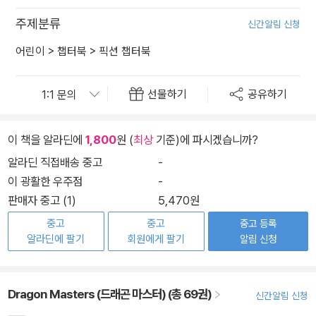
주제분류
신간알림 신청
어린이
>
챕터북
>
픽션 챕터북
선물하기
공유하기
이 책을 알라딘에
1,800
원 (
최상
기준)에 파시겠습니까?
알라딘 직접배송 중고
-
이 광활한 우주점
-
판매자 중고 (1)
5,470원
중고
중고
중고 등록
알라딘에 팔기
회원에게 팔기
알림 신청
Dragon Masters (드래곤 마스터) (총 69권)
신간알림 신청