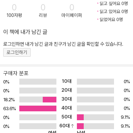
QR) New (Paperb
plus QR) New (Pa
plus QR) New (Pa
읽고 싶어요 0명
0
0
0
ack + CD + Story
perback + CD +
perback + CD +
읽고 있어요 0명
Plus QR)
StoryPlus QR)
StoryPlus QR)
100자평
리뷰
마이페이퍼
읽었어요 0명
이 책에 내가 남긴 글
로그인하면 내가 남긴 글과 친구가 남긴 글을 확인할 수 있습니다.
로그인하기
구매자 분포
10대
0%
0%
20대
0%
0%
30대
0%
18.2%
40대
0%
63.6%
50대
9.1%
0%
60대
9.1%
0%
여성
남성