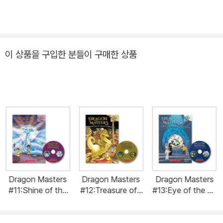
이 상품을 구입한 분들이 구매한 상품
Dragon Masters
Dragon Masters
Dragon Masters
#11:Shine of the
#12:Treasure of t
#13:Eye of the Ea
Silver Dragon (wit
he Gold Dragon
rthquake Dragon
h CD & Storyplus
(with CD & Story
(with CD & Story