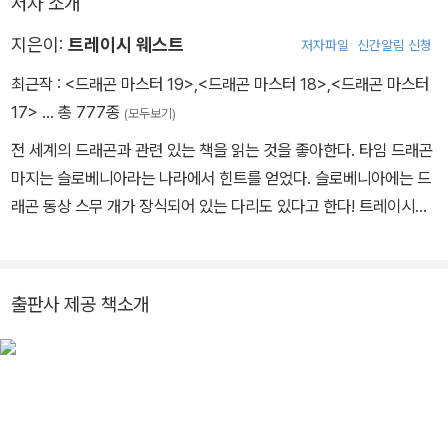
저자 소개
지은이:
트레이시 웨스트
저자파일
신간알림 신청
최근작 :
<드래곤 마스터 19>
,
<드래곤 마스터 18>
,
<드래곤 마스터
17>
… 총 777종
(모두보기)
전 세계의 드래곤과 관련 있는 책을 읽는 것을 좋아한다. 타임 드래곤
마지는 슬로베니아라는 나라에서 힌트를 얻었다. 슬로베니아에는 드
래곤 동상 스무 개가 장식되어 있는 다리도 있다고 한다! 트레이시는
어린이들을 위한 책을 수십 권 썼다. 지금은 뉴욕의 캣스킬산에서 남
편, 반려동물들, 닭 여러 마리와 함께 살고 있다.
출판사 제공 책소개