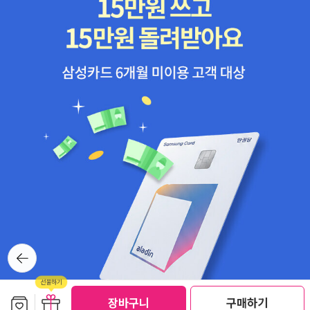
뒤로가
기
보관함담기
선물하기
선물하기
장바구니
구매하기