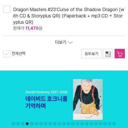
Dragon Masters #23:Curse of the Shadow Dragon (w
ith CD & Storyplus QR) (Paperback + mp3 CD + Stor
yplus QR)
판매가
11,470
원
더보기
전체선택
모두보기