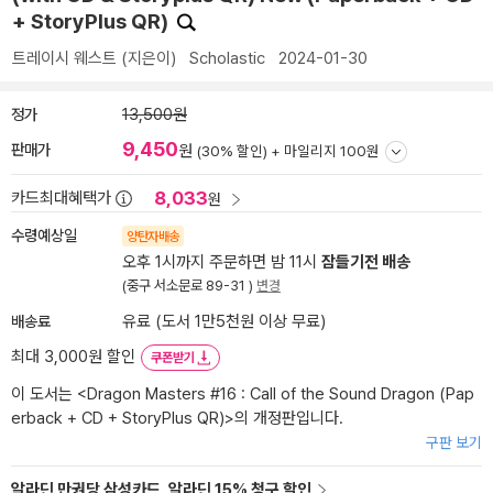
+ StoryPlus QR)
트레이시 웨스트
(지은이)
Scholastic
2024-01-30
정가
13,500원
9,450
판매가
원
(30% 할인) +
마일리지 100원
8,033
카드최대혜택가
원
수령예상일
양탄자배송
오후 1시까지 주문하면 밤 11시
잠들기전 배송
(중구 서소문로 89-31 )
변경
배송료
유료 (도서 1만5천원 이상 무료)
최대 3,000원 할인
쿠폰받기
이 도서는 <
Dragon Masters #16 : Call of the Sound Dragon (Pap
erback + CD + StoryPlus QR)
>의 개정판입니다.
구판 보기
알라딘 만권당 삼성카드, 알라딘 15% 청구 할인