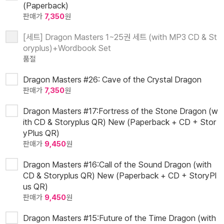
(Paperback)
판매가
7,350
원
[세트] Dragon Masters 1~25권 세트 (with MP3 CD & St
oryplus)+Wordbook Set
품절
Dragon Masters #26: Cave of the Crystal Dragon
판매가
7,350
원
Dragon Masters #17:Fortress of the Stone Dragon (w
ith CD & Storyplus QR) New (Paperback + CD + Stor
yPlus QR)
판매가
9,450
원
Dragon Masters #16:Call of the Sound Dragon (with
CD & Storyplus QR) New (Paperback + CD + StoryPl
us QR)
판매가
9,450
원
Dragon Masters #15:Future of the Time Dragon (with