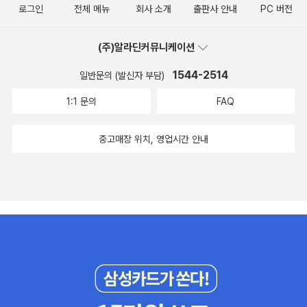
로그인
전체 메뉴
회사 소개
출판사 안내
PC 버전
(주)알라딘커뮤니케이션
1544-2514
일반문의 (발신자 부담)
1:1 문의
FAQ
중고매장 위치, 영업시간 안내