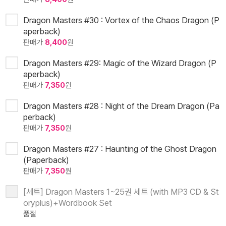
Dragon Masters #30 : Vortex of the Chaos Dragon (P
aperback)
판매가
8,400
원
Dragon Masters #29: Magic of the Wizard Dragon (P
aperback)
판매가
7,350
원
Dragon Masters #28 : Night of the Dream Dragon (Pa
perback)
판매가
7,350
원
Dragon Masters #27 : Haunting of the Ghost Dragon
(Paperback)
판매가
7,350
원
[세트] Dragon Masters 1~25권 세트 (with MP3 CD & St
oryplus)+Wordbook Set
품절