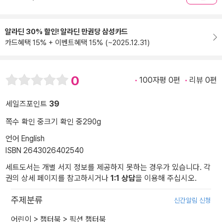
알라딘 30% 할인! 알라딘 만권당 삼성카드
카드혜택 15% + 이벤트혜택 15% (~2025.12.31)
0
100자평 0편
리뷰 0편
세일즈포인트
39
쪽수 확인 중
크기 확인 중
290g
언어 English
ISBN 2643026402540
세트도서는 개별 서지 정보를 제공하지 못하는 경우가 있습니다. 각
권의 상세 페이지를 참고하시거나
1:1 상담
을 이용해 주십시오.
주제분류
신간알림 신청
어린이
>
챕터북
>
픽션 챕터북