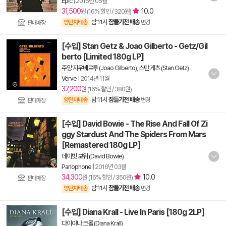
Epic
|
2016년 05월
31,500
10.0
원 (16% 할인 / 320원)
밤 11시
잠들기전 배송
양탄자배송
변경
판매매장
[수입] Stan Getz & Joao Gilberto - Getz/Gil
berto [Limited 180g LP]
주앙 지우베르투 (Joao Gilberto)
,
스탄 게츠 (Stan Getz)
Verve
|
2014년 11월
37,200
원 (16% 할인 / 380원)
밤 11시
잠들기전 배송
양탄자배송
변경
판매매장
[수입] David Bowie - The Rise And Fall Of Zi
ggy Stardust And The Spiders From Mars
[Remastered 180g LP]
데이빗 보위 (David Bowie)
Parlophone
|
2016년 03월
34,300
10.0
원 (16% 할인 / 350원)
판매매장
밤 11시
잠들기전 배송
양탄자배송
변경
[수입] Diana Krall - Live In Paris [180g 2LP]
다이아나 크롤 (Diana Krall)