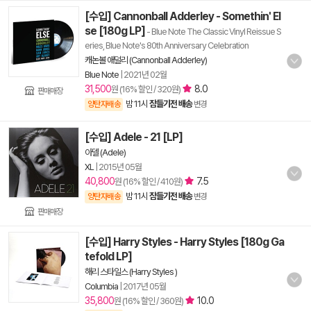
[수입] Cannonball Adderley - Somethin' El
se [180g LP]
- Blue Note The Classic Vinyl Reissue S
eries, Blue Note's 80th Anniversary Celebration
캐논볼 애덜리 (Cannonball Adderley)
Blue Note
|
2021년 02월
31,500
8.0
원 (16% 할인 / 320원)
판매매장
밤 11시
잠들기전 배송
양탄자배송
변경
[수입] Adele - 21 [LP]
아델 (Adele)
XL
|
2015년 05월
40,800
7.5
원 (16% 할인 / 410원)
밤 11시
잠들기전 배송
양탄자배송
변경
판매매장
[수입] Harry Styles - Harry Styles [180g Ga
tefold LP]
해리 스타일스 (Harry Styles )
Columbia
|
2017년 05월
35,800
10.0
원 (16% 할인 / 360원)