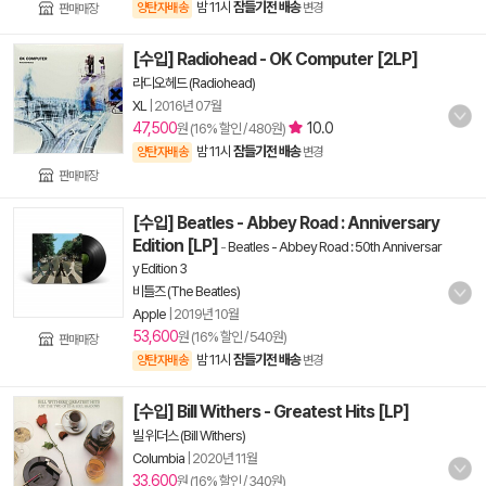
밤 11시
잠들기전 배송
양탄자배송
변경
판매매장
[수입] Radiohead - OK Computer [2LP]
라디오헤드 (Radiohead)
XL
|
2016년 07월
47,500
10.0
원 (16% 할인 / 480원)
밤 11시
잠들기전 배송
양탄자배송
변경
판매매장
[수입] Beatles - Abbey Road : Anniversary
Edition [LP]
-
Beatles - Abbey Road : 50th Anniversar
y Edition 3
비틀즈 (The Beatles)
Apple
|
2019년 10월
53,600
원 (16% 할인 / 540원)
판매매장
밤 11시
잠들기전 배송
양탄자배송
변경
[수입] Bill Withers - Greatest Hits [LP]
빌 위더스 (Bill Withers)
Columbia
|
2020년 11월
33,600
원 (16% 할인 / 340원)