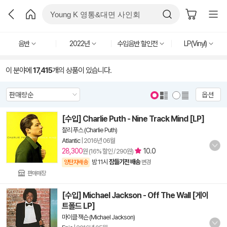
음반
2022년
수입음반 할인전
LP(Vinyl)
이 분야에
17,415
개의 상품이 있습니다.
옵션
[수입] Charlie Puth - Nine Track Mind [LP]
찰리 푸스 (Charlie Puth)
Atlantic
|
2016년 06월
28,300
10.0
원 (16% 할인 / 290원)
밤 11시
잠들기전 배송
양탄자배송
변경
판매매장
[수입] Michael Jackson - Off The Wall [게이
트폴드 LP]
마이클 잭슨 (Michael Jackson)