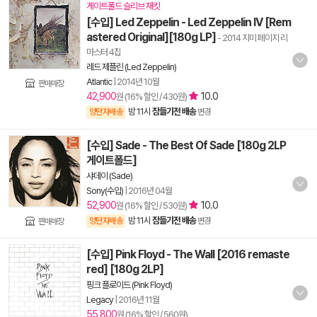
게이트폴드 슬리브 재킷
[수입] Led Zeppelin - Led Zeppelin IV [Rem
astered Original][180g LP]
- 2014 지미 페이지 리
마스터 4집
레드 제플린 (Led Zeppelin)
Atlantic
|
2014년 10월
판매매장
42,900
10.0
원 (16% 할인 / 430원)
밤 11시
잠들기전 배송
양탄자배송
변경
[수입] Sade - The Best Of Sade [180g 2LP
게이트폴드]
샤데이 (Sade)
Sony(수입)
|
2016년 04월
52,900
10.0
원 (16% 할인 / 530원)
밤 11시
잠들기전 배송
양탄자배송
변경
판매매장
[수입] Pink Floyd - The Wall [2016 remaste
red] [180g 2LP]
핑크 플로이드 (Pink Floyd)
Legacy
|
2016년 11월
55,800
원 (16% 할인 / 560원)