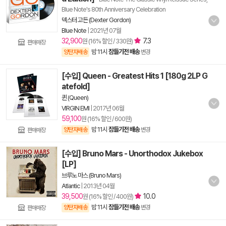
Blue Note's 80th Anniversary Celebration
덱스터 고든 (Dexter Gordon)
Blue Note
|
2021년 07월
32,900
7.3
원 (16% 할인 / 330원)
판매매장
밤 11시
잠들기전 배송
양탄자배송
변경
[수입] Queen - Greatest Hits 1 [180g 2LP G
atefold]
퀸 (Queen)
VIRGIN EMI
|
2017년 06월
59,100
원 (16% 할인 / 600원)
밤 11시
잠들기전 배송
양탄자배송
변경
판매매장
[수입] Bruno Mars - Unorthodox Jukebox
[LP]
브루노 마스 (Bruno Mars)
Atlantic
|
2013년 04월
39,500
10.0
원 (16% 할인 / 400원)
밤 11시
잠들기전 배송
양탄자배송
변경
판매매장