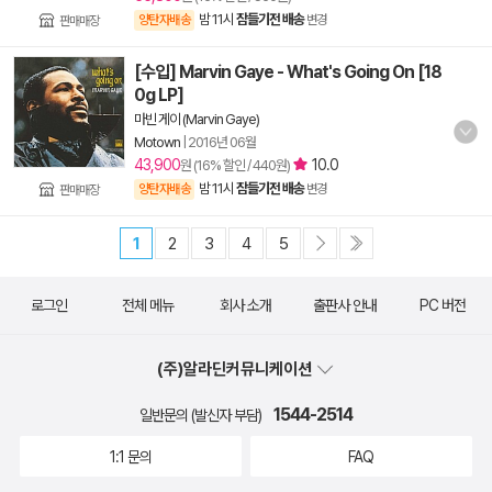
밤 11시
잠들기전 배송
양탄자배송
변경
판매매장
[수입] Marvin Gaye - What's Going On [18
0g LP]
마빈 게이 (Marvin Gaye)
Motown
|
2016년 06월
43,900
10.0
원 (16% 할인 / 440원)
밤 11시
잠들기전 배송
양탄자배송
변경
판매매장
1
2
3
4
5
로그인
전체 메뉴
회사 소개
출판사 안내
PC 버전
(주)알라딘커뮤니케이션
1544-2514
일반문의 (발신자 부담)
1:1 문의
FAQ