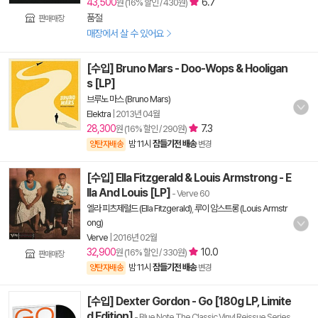
43,500
6.7
원 (16% 할인 / 430원)
품절
판매매장
매장에서 살 수 있어요
[수입] Bruno Mars - Doo-Wops & Hooligan
s [LP]
브루노 마스 (Bruno Mars)
Elektra
|
2013년 04월
28,300
7.3
원 (16% 할인 / 290원)
밤 11시
잠들기전 배송
양탄자배송
변경
[수입] Ella Fitzgerald & Louis Armstrong - E
lla And Louis [LP]
- Verve 60
엘라 피츠제럴드 (Ella Fitzgerald)
,
루이 암스트롱 (Louis Armstr
ong)
Verve
|
2016년 02월
32,900
10.0
원 (16% 할인 / 330원)
판매매장
밤 11시
잠들기전 배송
양탄자배송
변경
[수입] Dexter Gordon - Go [180g LP, Limite
d Edition]
- Blue Note The Classic Vinyl Reissue Series,