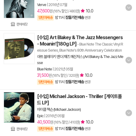
Verve
|
2016년 07월
47,600
10.0
원 (16% 할인 / 480원)
밤 11시
잠들기전 배송
양탄자배송
변경
판매매장
[수입] Art Blakey & The Jazz Messengers
- Moanin’[180g LP]
- Blue Note The Classic Vinyl R
eissue Series, Blue Note's 80th Anniversary Celebration
아트 블레이키 앤 더 재즈 메신저스 (Art Blakey & The Jazz Me
sse
Blue Note
|
2021년 05월
31,500
10.0
원 (16% 할인 / 320원)
밤 11시
잠들기전 배송
양탄자배송
변경
[수입] Michael Jackson - Thriller [게이트폴
드 LP]
마이클 잭슨 (Michael Jackson)
Epic
|
2016년 05월
40,500
10.0
원 (16% 할인 / 410원)
밤 11시
잠들기전 배송
양탄자배송
변경
판매매장