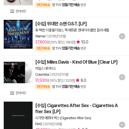
밤 11시
잠들기전 배송
양탄자배송
변경
판매매장
[수입] 위대한 쇼맨 O.S.T. [LP]
휴 잭맨
,
미셸 윌리엄스
,
잭 애프론
,
젠데이아 콜먼
,
킬라 세틀
Warner
|
2018년 05월
37,800
10.0
원 (16% 할인 / 380원)
밤 11시
잠들기전 배송
양탄자배송
변경
[수입] Miles Davis - Kind Of Blue [Clear LP]
마일스 데이비스
Columbia
|
2021년 01월
31,500
8.0
원 (16% 할인 / 320원)
밤 11시
잠들기전 배송
양탄자배송
변경
판매매장
[수입] Cigarettes After Sex - Cigarettes A
fter Sex [LP]
시가렛 애프터 섹스 (Cigarettes After Sex)
PIAS
|
2019년 08월