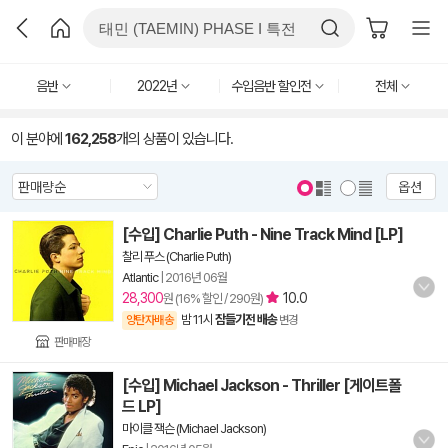
음반
2022년
수입음반 할인전
전체
이 분야에
162,258
개의 상품이 있습니다.
옵션
[수입] Charlie Puth - Nine Track Mind [LP]
찰리 푸스 (Charlie Puth)
Atlantic
|
2016년 06월
28,300
10.0
원 (16% 할인 / 290원)
밤 11시
잠들기전 배송
양탄자배송
변경
판매매장
[수입] Michael Jackson - Thriller [게이트폴
드 LP]
마이클 잭슨 (Michael Jackson)