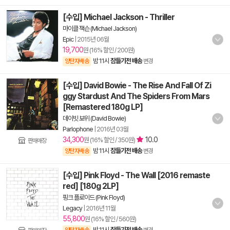
[수입] Michael Jackson - Thriller
마이클 잭슨 (Michael Jackson)
Epic
|
2015년 06월
19,700
원 (16% 할인 / 200원)
밤 11시
잠들기전 배송
양탄자배송
변경
[수입] David Bowie - The Rise And Fall Of Zi
ggy Stardust And The Spiders From Mars
[Remastered 180g LP]
데이빗 보위 (David Bowie)
Parlophone
|
2016년 03월
34,300
10.0
원 (16% 할인 / 350원)
판매매장
밤 11시
잠들기전 배송
양탄자배송
변경
[수입] Pink Floyd - The Wall [2016 remaste
red] [180g 2LP]
핑크 플로이드 (Pink Floyd)
Legacy
|
2016년 11월
55,800
원 (16% 할인 / 560원)
밤 11시
잠들기전 배송