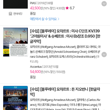
PIAS
|
2019년 08월
43,500
6.7
원 (16% 할인 / 430원)
품절
판매매장
매장에서 살 수 있어요
[수입] [블루레이] 모차르트 : 미사 C단조 KV.139
'고아원미사' & 슈베르트 : 미사 Eb장조 D.950 [한
글자막]
모차르트 (Wolfgang Amadeus Mozart)
,
클라우디오 아바도
,
아
놀드 쇤베르크 합창단 (Arnold Schoenberg Choir)
,
슈베르트 (F
ranz Schubert)
,
모차르트 오케스트라 (Orchestra Mozart)
(아
티스트)
Accentus
|
2013년 10월
54,600
원 (16% 할인 / 550원)
품절
[수입] [블루레이] 모차르트 : 돈 지오반니 [한글자
막]
모차르트 (Wolfgang Amadeus Mozart)
,
알바레스 (Carlos Alv
arez)
,
에스포지토 (Alex Esposito)
,
이리나 룽구 (Irina Lungu)
,
마
리아 호세 시리 (Maria Jose Siri)
,
피르구 (Saimir Pirgu)
,
아레나