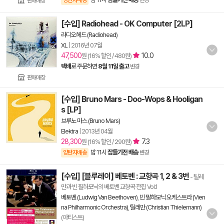
양탄자배송
변경
판매매장
[수입] Radiohead - OK Computer [2LP]
라디오헤드 (Radiohead)
XL
|
2016년 07월
47,500
10.0
원 (16% 할인 / 480원)
택배
로 주문하면
8월 11일 출고
변경
판매매장
[수입] Bruno Mars - Doo-Wops & Hooligan
s [LP]
브루노 마스 (Bruno Mars)
Elektra
|
2013년 04월
28,300
7.3
원 (16% 할인 / 290원)
밤 11시
잠들기전 배송
양탄자배송
변경
[수입] [블루레이] 베토벤 : 교향곡 1, 2 & 3번
- 틸레
만과 빈 필하모닉의 베토벤 교향곡 전집 Vol.1
베토벤 (Ludwig Van Beethoven)
,
빈 필하모닉 오케스트라 (Vien
na Philharmonic Orchestra)
,
틸레만 (Christian Thielemann)
(아티스트)