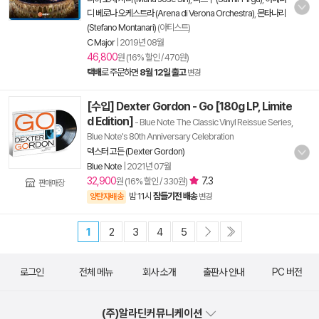
디 베로나 오케스트라 (Arena di Verona Orchestra)
,
몬타나리
(Stefano Montanari)
(아티스트)
C Major
|
2019년 08월
46,800
원 (16% 할인 / 470원)
택배
로 주문하면
8월 12일 출고
변경
[수입] Dexter Gordon - Go [180g LP, Limite
d Edition]
- Blue Note The Classic Vinyl Reissue Series,
Blue Note's 80th Anniversary Celebration
덱스터 고든 (Dexter Gordon)
Blue Note
|
2021년 07월
32,900
7.3
원 (16% 할인 / 330원)
판매매장
밤 11시
잠들기전 배송
양탄자배송
변경
1
2
3
4
5
로그인
전체 메뉴
회사 소개
출판사 안내
PC 버전
(주)알라딘커뮤니케이션