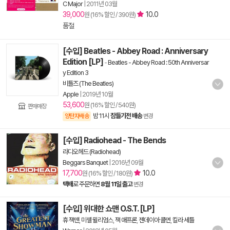
C Major
|
2011년 03월
39,000
10.0
원 (16% 할인 / 390원)
품절
[수입] Beatles - Abbey Road : Anniversary
Edition [LP]
-
Beatles - Abbey Road : 50th Anniversar
y Edition 3
비틀즈 (The Beatles)
Apple
|
2019년 10월
53,600
원 (16% 할인 / 540원)
판매매장
밤 11시
잠들기전 배송
양탄자배송
변경
[수입] Radiohead - The Bends
라디오헤드 (Radiohead)
Beggars Banquet
|
2016년 09월
17,700
10.0
원 (16% 할인 / 180원)
택배
로 주문하면
8월 11일 출고
변경
[수입] 위대한 쇼맨 O.S.T. [LP]
휴 잭맨
,
미셸 윌리엄스
,
잭 애프론
,
젠데이아 콜먼
,
킬라 세틀