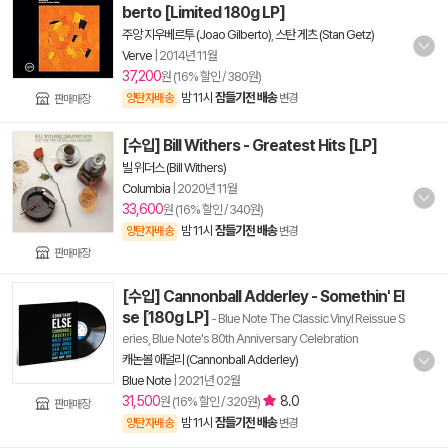
berto [Limited 180g LP]
주앙 지우베르투 (Joao Gilberto)
,
스탄 게츠 (Stan Getz)
Verve
|
2014년 11월
37,200
원 (16% 할인 / 380원)
밤 11시
잠들기전 배송
양탄자배송
변경
판매매장
[수입] Bill Withers - Greatest Hits [LP]
빌 위더스 (Bill Withers)
Columbia
|
2020년 11월
33,600
원 (16% 할인 / 340원)
밤 11시
잠들기전 배송
양탄자배송
변경
판매매장
[수입] Cannonball Adderley - Somethin' El
se [180g LP]
- Blue Note The Classic Vinyl Reissue S
eries, Blue Note's 80th Anniversary Celebration
캐논볼 애덜리 (Cannonball Adderley)
Blue Note
|
2021년 02월
31,500
8.0
원 (16% 할인 / 320원)
판매매장
밤 11시
잠들기전 배송
양탄자배송
변경