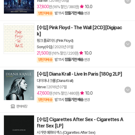
Warner
|
2018년 05월
37,800
10.0
원 (16% 할인 / 380원)
밤 11시
잠들기전 배송
양탄자배송
변경
[수입] Pink Floyd - The Wall [2CD][Digipac
k]
핑크 플로이드 (Pink Floyd)
Sony(수입)
|
2020년 01월
21,500
10.0
원 (16% 할인 / 220원)
밤 11시
잠들기전 배송
양탄자배송
변경
[수입] Diana Krall - Live In Paris [180g 2LP]
다이아나 크롤 (Diana Krall)
Verve
|
2016년 07월
47,600
10.0
원 (16% 할인 / 480원)
밤 11시
잠들기전 배송
양탄자배송
변경
판매매장
[수입] Cigarettes After Sex - Cigarettes A
fter Sex [LP]
시가렛 애프터 섹스 (Cigarettes After Sex)