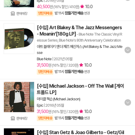
Epic
|
2016년 05월
40,500
10.0
원 (16% 할인 / 410원)
밤 11시
잠들기전 배송
양탄자배송
변경
판매매장
[수입] Art Blakey & The Jazz Messengers
- Moanin’[180g LP]
- Blue Note The Classic Vinyl R
eissue Series, Blue Note's 80th Anniversary Celebration
아트 블레이키 앤 더 재즈 메신저스 (Art Blakey & The Jazz Me
sse
Blue Note
|
2021년 05월
31,500
10.0
원 (16% 할인 / 320원)
밤 11시
잠들기전 배송
양탄자배송
변경
[수입] Michael Jackson - Off The Wall [게이
트폴드 LP]
마이클 잭슨 (Michael Jackson)
Epic
|
2016년 05월
31,500
10.0
원 (16% 할인 / 320원)
밤 11시
잠들기전 배송
양탄자배송
변경
판매매장
[수입] Stan Getz & Joao Gilberto - Getz/Gil