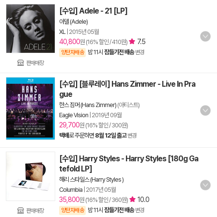
[수입] Adele - 21 [LP]
아델 (Adele)
XL
|
2015년 05월
40,800
7.5
원 (16% 할인 / 410원)
밤 11시
잠들기전 배송
양탄자배송
변경
판매매장
[수입] [블루레이] Hans Zimmer - Live In Pra
gue
한스 짐머 (Hans Zimmer)
(아티스트)
Eagle Vision
|
2019년 09월
29,700
원 (16% 할인 / 300원)
택배
로 주문하면
8월 12일 출고
변경
[수입] Harry Styles - Harry Styles [180g Ga
tefold LP]
해리 스타일스 (Harry Styles )
Columbia
|
2017년 05월
35,800
10.0
원 (16% 할인 / 360원)
밤 11시
잠들기전 배송
양탄자배송
변경
판매매장