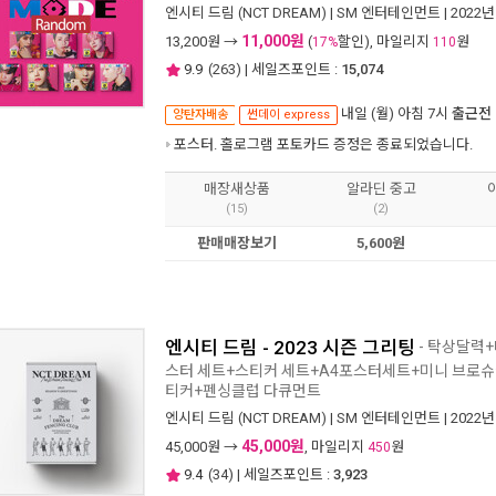
엔시티 드림 (NCT DREAM)
|
SM 엔터테인먼트
| 2022년
11,000원
13,200
원 →
(
할인), 마일리지
원
17%
110
9.9
(
263
) | 세일즈포인트 :
15,074
내일 (월) 아침 7시
출근전
양탄자배송
썬데이 express
포스터. 홀로그램 포토카드 증정은 종료되었습니다.
매장새상품
알라딘 중고
(15)
(2)
판매매장보기
5,600원
엔시티 드림 - 2023 시즌 그리팅
- 탁상달력
스터 세트+스티커 세트+A4포스터세트+미니 브로슈
티커+펜싱클럽 다큐먼트
엔시티 드림 (NCT DREAM)
|
SM 엔터테인먼트
| 2022년
45,000원
45,000
원 →
, 마일리지
원
450
9.4
(
34
) | 세일즈포인트 :
3,923