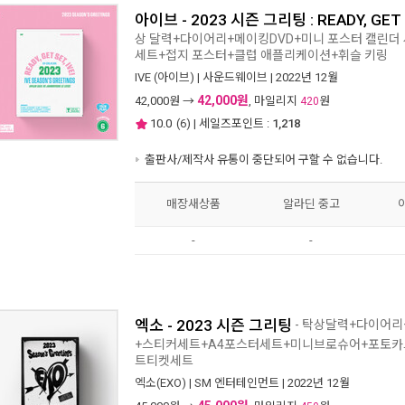
아이브 - 2023 시즌 그리팅 : READY, GET S
상 달력+다이어리+메이킹DVD+미니 포스터 캘린더 
세트+접지 포스터+클럽 애플리케이션+휘슬 키링
IVE (아이브)
|
사운드웨이브
| 2022년 12월
42,000원
42,000
원 →
, 마일리지
원
420
10.0
(
6
) | 세일즈포인트 :
1,218
출판사/제작사 유통이 중단되어 구할 수 없습니다.
매장새상품
알라딘 중고
-
-
엑소 - 2023 시즌 그리팅
- 탁상달력+다이어
+스티커세트+A4포스터세트+미니브로슈어+포토카
트티켓세트
엑소(EXO)
|
SM 엔터테인먼트
| 2022년 12월