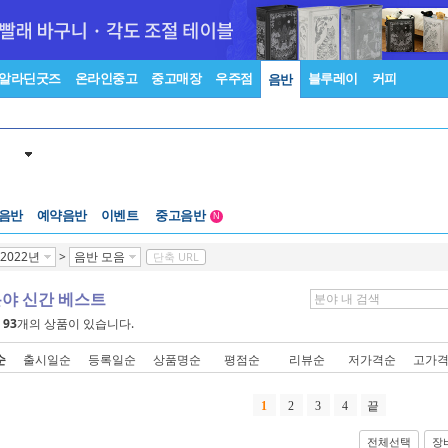
알라딘굿즈
온라인중고
중고매장
우주점
블루레이
커피
음반
 음반
예약음반
이벤트
중고음반
N
1천원부터
2022년
>
음반 모음
단축 URL
중고음반
분야 신간 베스트
에
93
개의 상품이 있습니다.
순
출시일순
등록일순
상품명순
평점순
리뷰순
저가격순
고가
1
2
3
4
끝
전체선택
장