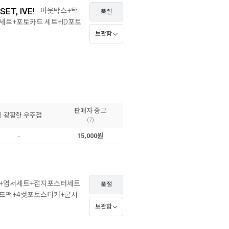
ET, IVE!
- 아웃박스+탁
품절
세트+포토카드 세트+ID포토
보관함
판매자 중고
이 광활한 우주점
(7)
-
15,000원
리+엽서세트+접지포스터세트
품절
드팩+4컷포토스티커+콘서
보관함