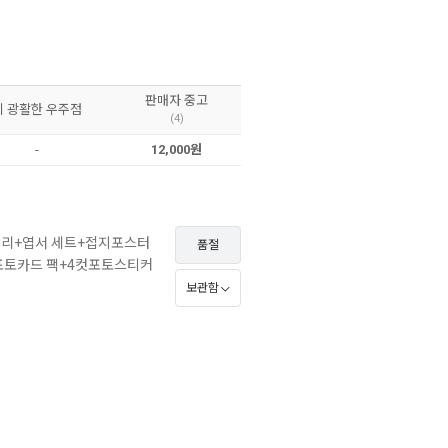
판매자 중고
이 광활한 우주점
(4)
-
12,000원
어리+엽서 세트+접지포스터
품절
포토카드 팩+4컷포토스티커
보관함