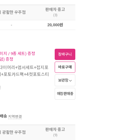
판매자 중고
이 광활한 우주점
(3)
-
20,000원
미지 / 9종 세트) 증정
장바구니
덤) 증정
+다이어리+엽서세트+접지포
바로구매
어+포토카드팩+4컷포토스티
보관함
월
매장판매중
 배송
지역변경
판매자 중고
이 광활한 우주점
(9)