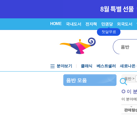
HOME
국내도서
전자책
만권당
외국도서
첫달무료
음반
분야보기
클래식
베스트셀러
새로나온
음반
>
음반 모음
이 
이 분야
판매량