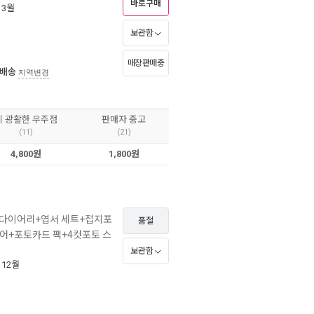
바로구매
 3월
보관함
매장판매중
 배송
지역변경
이 광활한 우주점
판매자 중고
(11)
(21)
4,800원
1,800원
+다이어리+엽서 세트+접지포
품절
어+포토카드 팩+4컷포토 스
보관함
 12월