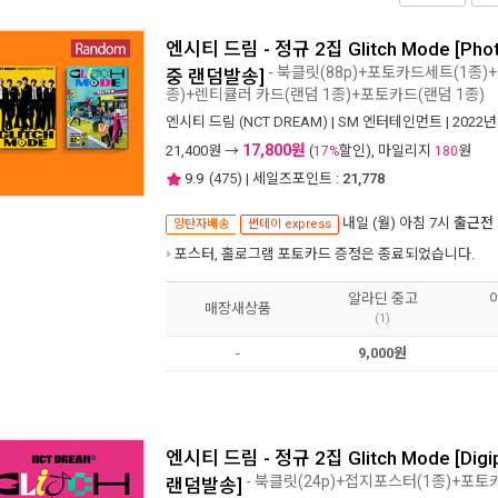
엔시티 드림 - 정규 2집 Glitch Mode [Phot
- 북클릿(88p)+포토카드세트(1종)
중 랜덤발송]
종)+렌티큘러 카드(랜덤 1종)+포토카드(랜덤 1종)
엔시티 드림 (NCT DREAM)
|
SM 엔터테인먼트
| 2022년
17,800원
21,400
원 →
(
할인), 마일리지
원
17%
180
9.9
(
475
) | 세일즈포인트 :
21,778
내일 (월) 아침 7시
출근전
양탄자배송
썬데이 express
포스터, 홀로그램 포토카드 증정은 종료되었습니다.
알라딘 중고
매장새상품
(1)
-
9,000원
엔시티 드림 - 정규 2집 Glitch Mode [Digi
- 북클릿(24p)+접지포스터(1종)+포토
랜덤발송]