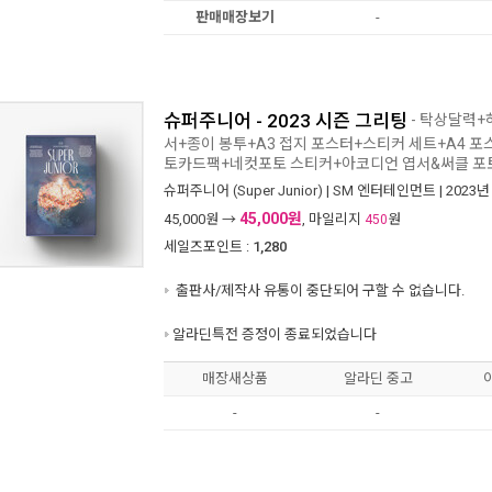
판매매장보기
-
슈퍼주니어 - 2023 시즌 그리팅
- 탁상달력+
서+종이 봉투+A3 접지 포스터+스티커 세트+A4 
토카드팩+네컷포토 스티커+아코디언 엽서&써클 포
슈퍼주니어 (Super Junior)
|
SM 엔터테인먼트
| 2023년
45,000원
45,000
원 →
, 마일리지
원
450
세일즈포인트 :
1,280
출판사/제작사 유통이 중단되어 구할 수 없습니다.
알라딘특전 증정이 종료되었습니다
매장새상품
알라딘 중고
-
-