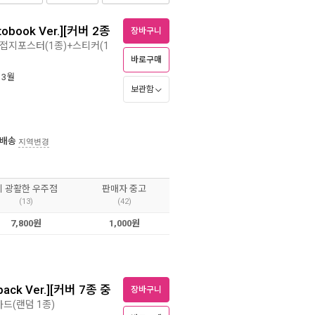
obook Ver.][커버 2종
장바구니
+접지포스터(1종)+스티커(1
바로구매
 3월
보관함
 배송
지역변경
이 광활한 우주점
판매자 중고
(13)
(42)
7,800원
1,000원
pack Ver.][커버 7종 중
장바구니
카드(랜덤 1종)