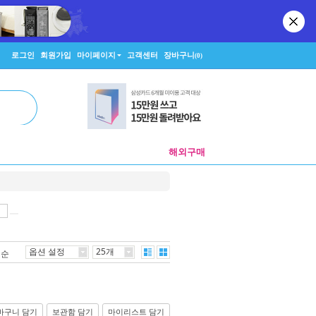
로그인
회원가입
마이페이지
고객센터
장바구니
(0)
해외구매
옵션 설정
25개
격순
바구니 담기
보관함 담기
마이리스트 담기