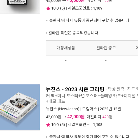
45,000원
45,000
원 →
, 마일리지
원
450
10.0
(
5
) | 세일즈포인트 :
1,109
출판사/제작사 유통이 중단되어 구할 수 없습니다.
알라딘 특전은 종료되었습니다
매장새상품
알라딘 중고
-
-
뉴진스 - 2023 시즌 그리팅
- 탁상 달력+하드
커 팩+미니 포스터+년 포스터+플래잉 카드+디지털 
+메모 패드
뉴진스 (NewJeans)
|
드림어스
| 2022년 12월
42,000원
42,000
원 →
, 마일리지
원
420
10.0
(
5
) | 세일즈포인트 :
1,108
출판사/제작사 유통이 중단되어 구할 수 없습니다.