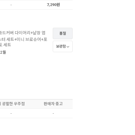
-
7,290원
하드커버 다이어리+낱장 엽
품절
포스터 세트+미니 브로슈어+포
토 세트
보관함
 2월
이 광활한 우주점
판매자 중고
-
-