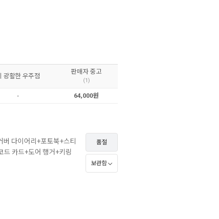
판매자 중고
이 광활한 우주점
(1)
-
64,000원
 커버 다이어리+포토북+스티
품절
코드 카드+도어 행거+키링
보관함