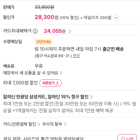
판매가
33,800원
28,300
할인가
원
(16% 할인) +
마일리지 290원
24,055
카드최대혜택가
원
수령예상일
양탄자배송
밤 10시까지 주문하면 내일 아침 7시
출근전 배송
(중구 서소문로 89-31 )
변경
배송료
무료
매장에서 새 상품을 살 수 있어요
최대 7,000원 할인
쿠폰받기
알라딘 만권당 삼성카드, 알라딘 15% 청구 할인
최대 1만원 또는 2만원 할인(전월 30만원 또는 60만원 이용 시) / 카드 발
급월 +1개월까지는 전월 실적이 없어도 최대 1만원 혜택 제공
카드/간편결제 할인
무이자 할부
관심 저자, 시리즈의 출간 알림을 받아보세요
신청