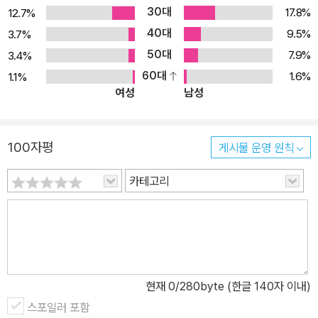
30대
17.8%
12.7%
40대
9.5%
3.7%
50대
7.9%
3.4%
60대
1.6%
1.1%
여성
남성
100자평
게시물 운영 원칙
카테고리
현재
0
/280byte (한글 140자 이내)
스포일러 포함