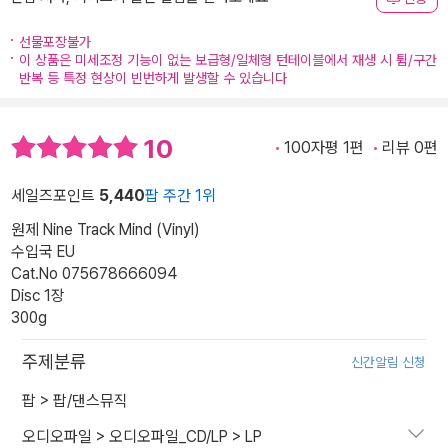
선물포장불가
이 상품은 미세조정 기능이 없는 보급형/일체형 턴테이블에서 재생 시 튐/구간
반복 등 특정 현상이 빈번하게 발생할 수 있습니다
10
100자평 1편
리뷰 0편
세일즈포인트
5,440
팝 주간 1위
원제 Nine Track Mind (Vinyl)
수입국 EU
Cat.No 075678666094
Disc 1장
300g
주제분류
신간알림 신청
팝
>
팝/댄스뮤직
오디오파일
>
오디오파일_CD/LP
>
LP