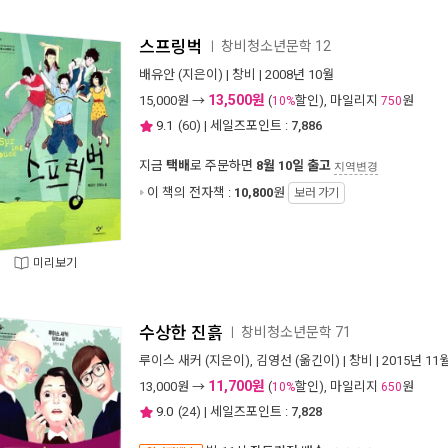
스프링벅
창비청소년문학 12
ㅣ
배유안
(지은이) |
창비
| 2008년 10월
13,500원
15,000
원 →
(
할인), 마일리지
원
10%
750
9.1
(
60
) | 세일즈포인트 :
7,886
지금
택배
로 주문하면
8월 10일 출고
지역변경
이 책의 전자책 :
10,800
원
보러 가기
미리보기
수상한 진흙
창비청소년문학 71
ㅣ
루이스 새커
(지은이),
김영선
(옮긴이) |
창비
| 2015년 11
11,700원
13,000
원 →
(
할인), 마일리지
원
10%
650
9.0
(
24
) | 세일즈포인트 :
7,828