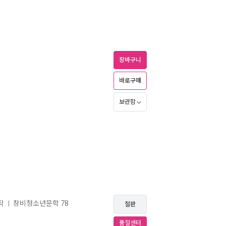
장바구니
바로구매
보관함
작
창비청소년문학 78
ㅣ
절판
품절센터