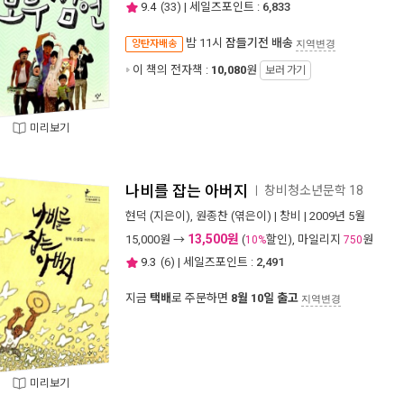
9.4
(
33
) | 세일즈포인트 :
6,833
밤 11시
잠들기전 배송
양탄자배송
지역변경
이 책의 전자책 :
10,080
원
보러 가기
미리보기
나비를 잡는 아버지
창비청소년문학 18
ㅣ
현덕
(지은이),
원종찬
(엮은이) |
창비
| 2009년 5월
13,500원
15,000
원 →
(
할인), 마일리지
원
10%
750
9.3
(
6
) | 세일즈포인트 :
2,491
지금
택배
로 주문하면
8월 10일 출고
지역변경
미리보기