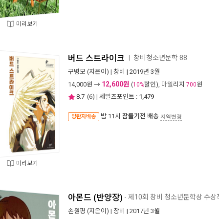
미리보기
버드 스트라이크
창비청소년문학 88
ㅣ
구병모
(지은이) |
창비
| 2019년 3월
12,600원
14,000
원 →
(
할인), 마일리지
원
10%
700
8.7
(
6
) | 세일즈포인트 :
1,479
밤 11시
잠들기전 배송
양탄자배송
지역변경
미리보기
아몬드 (반양장)
- 제10회 창비 청소년문학상 수상
손원평
(지은이) |
창비
| 2017년 3월