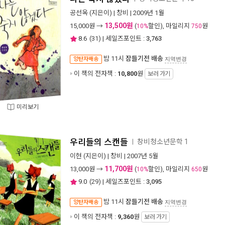
공선옥
(지은이) |
창비
| 2009년 1월
13,500원
15,000
원 →
(
할인), 마일리지
원
10%
750
8.6
(
31
) | 세일즈포인트 :
3,763
밤 11시
잠들기전 배송
양탄자배송
지역변경
이 책의 전자책 :
10,800
원
보러 가기
미리보기
우리들의 스캔들
창비청소년문학 1
ㅣ
이현
(지은이) |
창비
| 2007년 5월
11,700원
13,000
원 →
(
할인), 마일리지
원
10%
650
9.0
(
29
) | 세일즈포인트 :
3,095
밤 11시
잠들기전 배송
양탄자배송
지역변경
이 책의 전자책 :
9,360
원
보러 가기