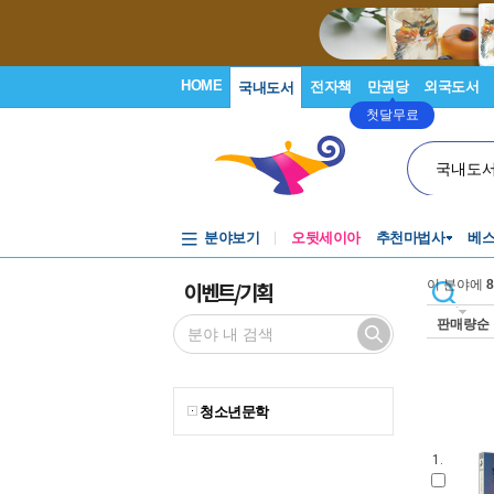
HOME
전자책
만권당
외국도서
국내도서
첫달무료
국내도
분야보기
오뒷세이아
추천마법사
베
이벤트/기획
이 분야에
8
판매량순
청소년문학
1.