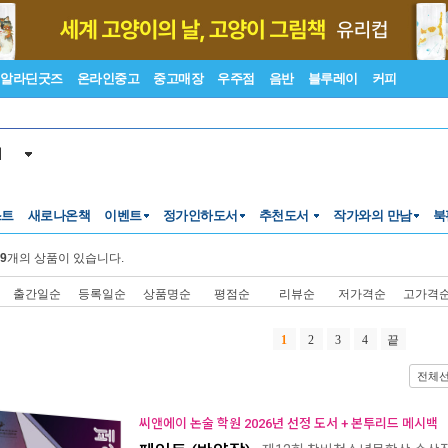
알라딘굿즈
온라인중고
중고매장
우주점
음반
블루레이
커피
서
스트
새로나온책
이벤트
정가인하도서
추천도서
작가와의 만남
북
9
개의 상품이 있습니다.
출간일순
등록일순
상품명순
평점순
리뷰순
저가격순
고가격
1
2
3
4
끝
전체
씨앤에이 논술 학원 2026년 선정 도서 + 본투리드 메시백