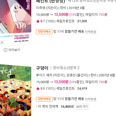
페인트 (반양장)
- 제12회 창비청소년문학상 수상
이희영
(지은이) |
창비
| 2019년 4월
13,500원
15,000
원 →
(
할인), 마일리지
원
10%
750
8.7
(
135
) | 세일즈포인트 :
37,005
밤 11시
잠들기전 배송
양탄자배송
지역변경
미리보기
구덩이
창비청소년문학 2
ㅣ
루이스 새커
(지은이),
김영선
(옮긴이) |
창비
| 2007년 8월
13,500원
15,000
원 →
(
할인), 마일리지
원
10%
750
9.3
(
101
) | 세일즈포인트 :
24,419
밤 11시
잠들기전 배송
양탄자배송
지역변경
이 책의 전자책 :
10,800
원
보러 가기