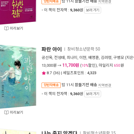
밤 11시
잠들기전 배송
양탄자배송
지역변경
이 책의 전자책 :
9,360
원
보러 가기
미리보기
파란 아이
창비청소년문학 50
ㅣ
공선옥
,
전성태
,
최나미
,
이현
,
배명훈
,
김려령
,
구병모
(지은
11,700원
13,000
원 →
(
할인), 마일리지
원
10%
650
8.7
(
36
) | 세일즈포인트 :
4,323
밤 11시
잠들기전 배송
양탄자배송
지역변경
이 책의 전자책 :
9,360
원
보러 가기
미리보기
나는 죽지 않겠다
창비청소년문학 15
ㅣ