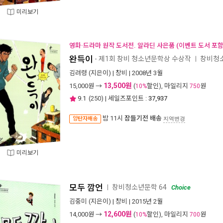
미리보기
영화·드라마 원작 도서전. 알라딘 사은품 (이벤트 도서 포함 
완득이
- 제1회 창비 청소년문학상 수상작
창비청소
ㅣ
김려령
(지은이) |
창비
| 2008년 3월
13,500원
15,000
원 →
(
할인), 마일리지
원
10%
750
9.1
(
250
) | 세일즈포인트 :
37,937
밤 11시
잠들기전 배송
양탄자배송
지역변경
미리보기
모두 깜언
창비청소년문학 64
ㅣ
Choice
김중미
(지은이) |
창비
| 2015년 2월
12,600원
14,000
원 →
(
할인), 마일리지
원
10%
700