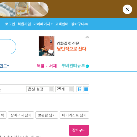
로그인
회원가입
마이페이지
고객센터
장바구니
(0)
투비컨티뉴드
펀드
북플
서재
창작플랫폼
투비컨티뉴드
옵션 설정
25개
순
선택
장바구니 담기
보관함 담기
마이리스트 담기
장바구니