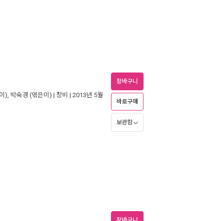
장바구니
이),
박숙경
(엮은이) |
창비
| 2013년 5월
바로구매
보관함
장바구니