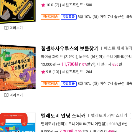
10.0
(
7
) | 세일즈포인트 :
500
8월 10일 (월) 아침 7시
출근전 배
양탄자배송
주말특급
미리보기
힘센차사우루스의 보물찾기
베스트 세계 걸작
ㅣ
마이클 화이트
(지은이),
노은정
(옮긴이) |
주니어RHK(주
11,700원
13,000
원 →
(
할인), 마일리지
원
10%
650
9.8
(
10
) | 세일즈포인트 :
264
8월 10일 (월) 아침 7시
출근전 배
양탄자배송
주말특급
미리보기
텔레토비 안녕 스티커
텔레토비 가방 스티커
ㅣ
텔레토비
(원작) |
주니어RHK(주니어랜덤)
| 2018년 8월
7,200원
8,000
원 →
(
할인), 마일리지
원
10%
400