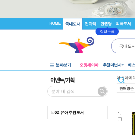
HOME
전자책
만권당
외국도서
국내도서
첫달무료
국내도
분야보기
오뒷세이아
추천마법사
베
이벤트/기획
이 분야에
1
판매량순
02. 유아 추천도서
1.