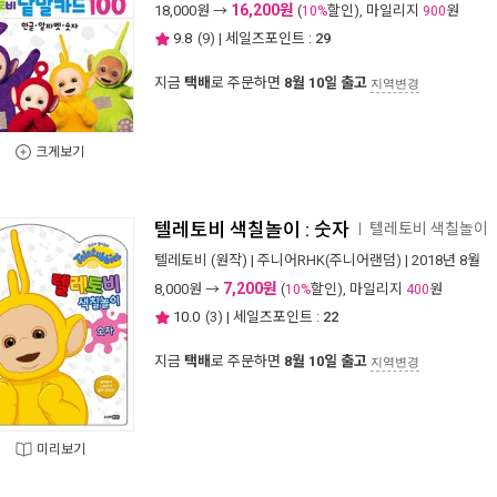
16,200원
18,000
원 →
(
할인), 마일리지
원
10%
900
9.8
(
9
) | 세일즈포인트 :
29
지금
택배
로 주문하면
8월 10일 출고
지역변경
크게보기
텔레토비 색칠놀이 : 숫자
텔레토비 색칠놀이
ㅣ
텔레토비
(원작) |
주니어RHK(주니어랜덤)
| 2018년 8월
7,200원
8,000
원 →
(
할인), 마일리지
원
10%
400
10.0
(
3
) | 세일즈포인트 :
22
지금
택배
로 주문하면
8월 10일 출고
지역변경
미리보기