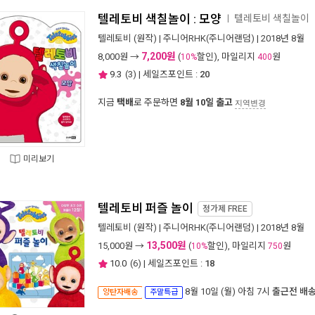
텔레토비 색칠놀이 : 모양
텔레토비 색칠놀이
ㅣ
텔레토비
(원작) |
주니어RHK(주니어랜덤)
| 2018년 8월
7,200원
8,000
원 →
(
할인), 마일리지
원
10%
400
9.3
(
3
) | 세일즈포인트 :
20
지금
택배
로 주문하면
8월 10일 출고
지역변경
미리보기
텔레토비 퍼즐 놀이
정가제
FREE
텔레토비
(원작) |
주니어RHK(주니어랜덤)
| 2018년 8월
13,500원
15,000
원 →
(
할인), 마일리지
원
10%
750
10.0
(
6
) | 세일즈포인트 :
18
8월 10일 (월) 아침 7시
출근전 배
양탄자배송
주말특급