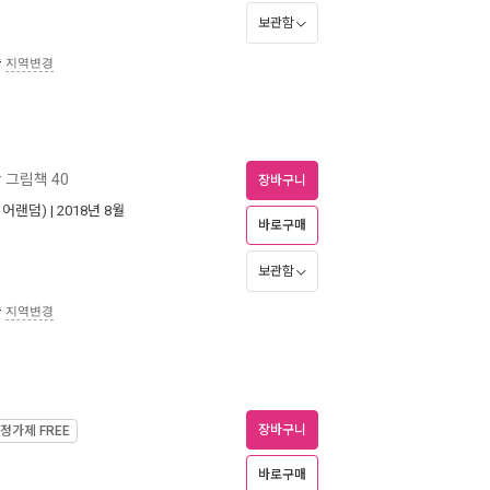
보관함
송
지역변경
 그림책 40
장바구니
니어랜덤)
| 2018년 8월
바로구매
보관함
송
지역변경
장바구니
정가제
FREE
바로구매