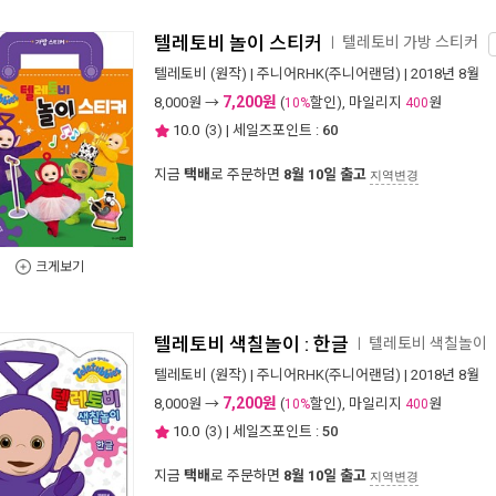
텔레토비 놀이 스티커
텔레토비 가방 스티커
ㅣ
텔레토비
(원작) |
주니어RHK(주니어랜덤)
| 2018년 8월
7,200원
8,000
원 →
(
할인), 마일리지
원
10%
400
10.0
(
3
) | 세일즈포인트 :
60
지금
택배
로 주문하면
8월 10일 출고
지역변경
크게보기
텔레토비 색칠놀이 : 한글
텔레토비 색칠놀이
ㅣ
텔레토비
(원작) |
주니어RHK(주니어랜덤)
| 2018년 8월
7,200원
8,000
원 →
(
할인), 마일리지
원
10%
400
10.0
(
3
) | 세일즈포인트 :
50
지금
택배
로 주문하면
8월 10일 출고
지역변경