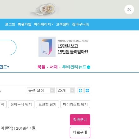
로그인
회원가입
마이페이지
고객센터
장바구니
(0)
펀드
북플
서재
투비컨티뉴드
창작플랫폼
투비컨티뉴드
옵션 설정
25개
순
선택
장바구니 담기
보관함 담기
마이리스트 담기
장바구니
니어랜덤)
| 2018년 4월
바로구매