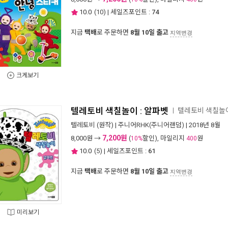
10.0
(
10
) | 세일즈포인트 :
74
지금
택배
로 주문하면
8월 10일 출고
지역변경
크게보기
텔레토비 색칠놀이 : 알파벳
텔레토비 색칠놀
ㅣ
텔레토비
(원작) |
주니어RHK(주니어랜덤)
| 2018년 8월
7,200원
8,000
원 →
(
할인), 마일리지
원
10%
400
10.0
(
5
) | 세일즈포인트 :
61
지금
택배
로 주문하면
8월 10일 출고
지역변경
미리보기