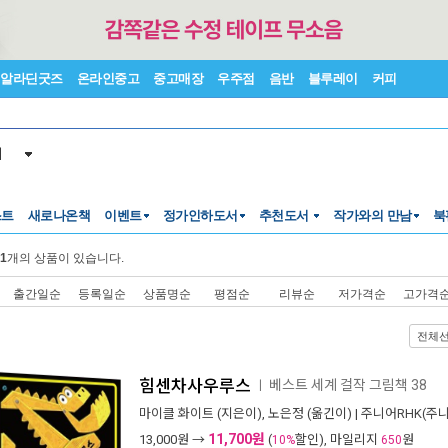
알라딘굿즈
온라인중고
중고매장
우주점
음반
블루레이
커피
서
스트
새로나온책
이벤트
정가인하도서
추천도서
작가와의 만남
북
1
개의 상품이 있습니다.
출간일순
등록일순
상품명순
평점순
리뷰순
저가격순
고가격
전체
힘센차사우루스
베스트 세계 걸작 그림책 38
ㅣ
마이클 화이트
(지은이),
노은정
(옮긴이) |
주니어RHK(주
11,700원
13,000
원 →
(
할인), 마일리지
원
10%
650