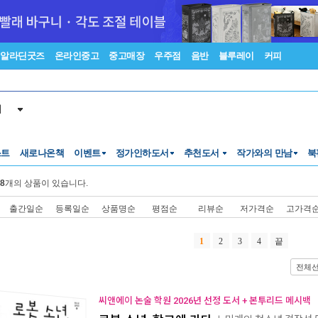
알라딘굿즈
온라인중고
중고매장
우주점
음반
블루레이
커피
서
스트
새로나온책
이벤트
정가인하도서
추천도서
작가와의 만남
북
8
개의 상품이 있습니다.
출간일순
등록일순
상품명순
평점순
리뷰순
저가격순
고가격
1
2
3
4
끝
전체
씨앤에이 논술 학원 2026년 선정 도서 + 본투리드 메시백