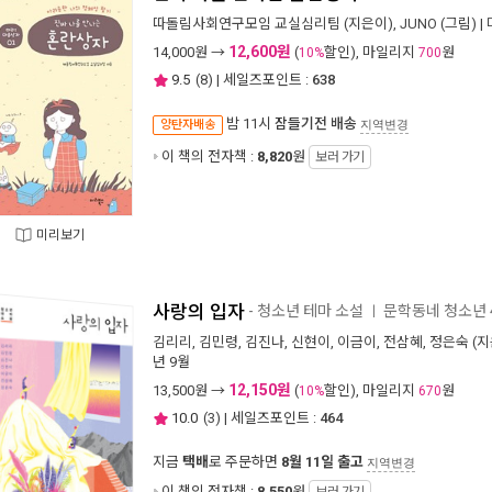
따돌림사회연구모임 교실심리팀
(지은이),
JUNO
(그림) |
12,600원
14,000
원 →
(
할인), 마일리지
원
10%
700
9.5
(
8
) | 세일즈포인트 :
638
밤 11시
잠들기전 배송
양탄자배송
지역변경
이 책의 전자책 :
8,820
원
보러 가기
미리보기
사랑의 입자
- 청소년 테마 소설
문학동네 청소년 
ㅣ
김리리
,
김민령
,
김진나
,
신현이
,
이금이
,
전삼혜
,
정은숙
(지
년 9월
12,150원
13,500
원 →
(
할인), 마일리지
원
10%
670
10.0
(
3
) | 세일즈포인트 :
464
지금
택배
로 주문하면
8월 11일 출고
지역변경
이 책의 전자책 :
8,550
원