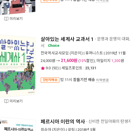
미리보기
살아있는 세계사 교과서 1
- 문명과 문명의 대화,
서
Choice
전국역사교사모임
(지은이) |
휴머니스트
| 2019년 11월
21,600원
24,000
원 →
(
할인), 마일리지
원
10%
1,200
9.0
(
92
) | 세일즈포인트 :
23,131
밤 11시
잠들기전 배송
양탄자배송
지역변경
미리보기
페르시아.이란의 역사
- 신비한 천일야화의 탄생
최승아
(지은이) |
살림
| 2018년 5월