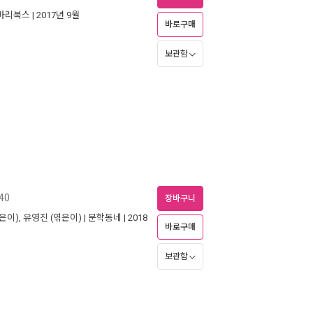
마리북스
| 2017년 9월
바로구매
보관함
40
장바구니
은이),
유영진
(엮은이) |
문학동네
| 2018
바로구매
보관함