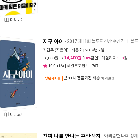
미리보기
지구 아이
- 2017 제11회 블루픽션상 수상작
블루
ㅣ
최현주
(지은이) |
비룡소
| 2018년 2월
14,400원
16,000
원 →
(
할인), 마일리지
원
10%
800
10.0
(
16
) | 세일즈포인트 :
707
밤 11시
잠들기전 배송
양탄자배송
지역변경
미리보기
진짜 나를 만나는 혼란상자
- 아리송한 나의 정