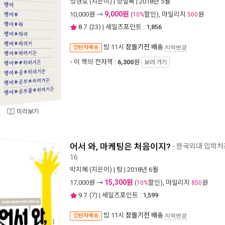
정경오
(지은이) |
양철북
| 2018년 5월
9,000원
10,000
원 →
(
할인), 마일리지
원
10%
500
8.7
(
23
) | 세일즈포인트 :
1,856
밤 11시
잠들기전 배송
양탄자배송
지역변경
이 책의 전자책 :
6,300
원
보러 가기
미리보기
어서 와, 마케팅은 처음이지?
- 한국외대 입학처
16
박지혜
(지은이) |
탐
| 2018년 6월
15,300원
17,000
원 →
(
할인), 마일리지
원
10%
850
9.7
(
7
) | 세일즈포인트 :
1,599
밤 11시
잠들기전 배송
양탄자배송
지역변경