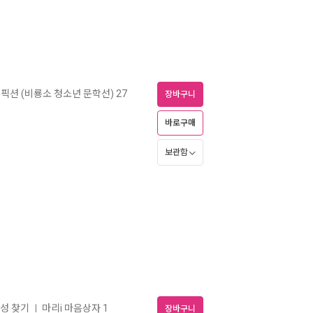
픽션 (비룡소 청소년 문학선) 27
장바구니
바로구매
보관함
체성 찾기
마리i 마음상자 1
ㅣ
장바구니