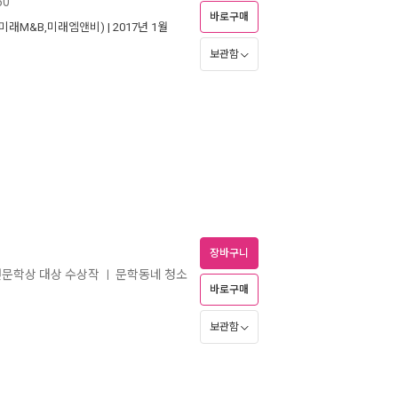
50
바로구매
미래M&B,미래엠앤비)
| 2017년 1월
보관함
장바구니
년문학상 대상 수상작
문학동네 청소
ㅣ
바로구매
보관함