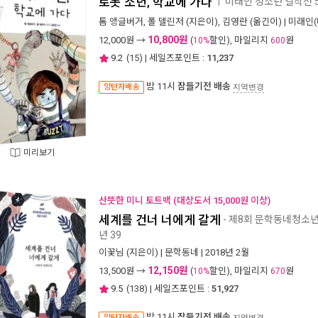
로봇 소년, 학교에 가다
미래인 청소년 걸작선 
ㅣ
톰 앵글버거
,
폴 델린저
(지은이),
김영란
(옮긴이) |
미래인(
10,800원
12,000
원 →
(
할인), 마일리지
원
10%
600
9.2
(
15
) | 세일즈포인트 :
11,237
밤 11시
잠들기전 배송
양탄자배송
지역변경
미리보기
산뜻한 미니 토트백 (대상도서 15,000원 이상)
세계를 건너 너에게 갈게
- 제8회 문학동네청소
년 39
이꽃님
(지은이) |
문학동네
| 2018년 2월
12,150원
13,500
원 →
(
할인), 마일리지
원
10%
670
9.5
(
138
) | 세일즈포인트 :
51,927
밤 11시
잠들기전 배송
양탄자배송
지역변경