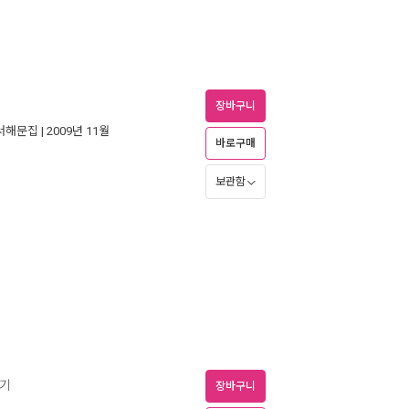
장바구니
서해문집
| 2009년 11월
바로구매
보관함
찰기
장바구니