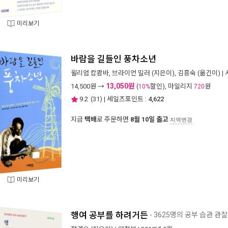
미리보기
바람을 길들인 풍차소년
윌리엄 캄쾀바
,
브라이언 밀러
(지은이),
김흥숙
(옮긴이) |
13,050원
14,500
원 →
(
할인), 마일리지
원
10%
720
9.2
(
31
) | 세일즈포인트 :
4,622
지금
택배
로 주문하면
8월 10일 출고
지역변경
미리보기
행여 공부를 하려거든
- 3625명의 공부 습관 관