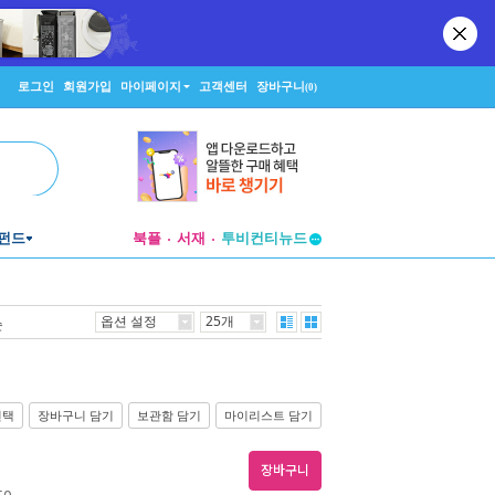
로그인
회원가입
마이페이지
고객센터
장바구니
(0)
투비컨티뉴드
펀드
북플
서재
창작플랫폼
투비컨티뉴드
옵션 설정
25개
순
선택
장바구니 담기
보관함 담기
마이리스트 담기
장바구니