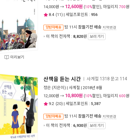
12,600원
14,000
원 →
(
할인), 마일리지
원
10%
700
8.4
(
11
) | 세일즈포인트 :
956
밤 11시
잠들기전 배송
양탄자배송
지역변경
이 책의 전자책 :
8,820
원
보러 가기
미리보기
산책을 듣는 시간
사계절 1318 문고 114
ㅣ
정은
(지은이) |
사계절
| 2018년 8월
10,800원
12,000
원 →
(
할인), 마일리지
원
10%
600
9.2
(
20
) | 세일즈포인트 :
5,387
밤 11시
잠들기전 배송
양탄자배송
지역변경
이 책의 전자책 :
6,930
원
보러 가기