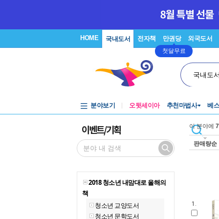
HOME
전자책
만권당
외국도서
국내도서
첫달무료
국내도
분야보기
오뒷세이아
추천마법사
베
이벤트/기획
이 분야에
7
판매량순
2018 청소년 내맘대로 올해의
책
1.
청소년 교양도서
청소년 문학도서