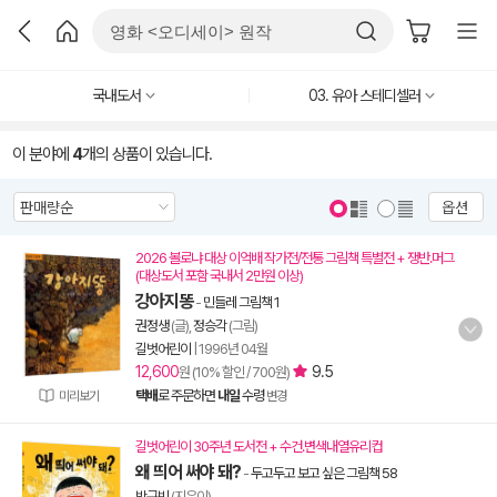
국내도서
03. 유아 스테디셀러
이 분야에
4
개의 상품이 있습니다.
옵션
2026 볼로냐 대상 이억배 작가전/전통 그림책 특별전 + 쟁반.머그
(대상도서 포함 국내서 2만원 이상)
강아지똥
-
민들레 그림책 1
권정생
(글),
정승각
(그림)
길벗어린이
|
1996년 04월
12,600
9.5
원 (10% 할인 / 700원)
택배
로 주문하면
내일
수령
미리보기
변경
길벗어린이 30주년 도서전 + 수건.변색내열유리컵
왜 띄어 써야 돼?
-
두고두고 보고 싶은 그림책 58
박규빈
(지은이)