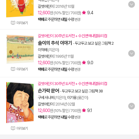
길벗어린이
|
2016년 10월
12,600
9.4
원 (10% 할인 / 700원)
택배
로 주문하면
내일
수령
변경
미리보기
길벗어린이 30주년 도서전 + 수건.변색내열유리컵
솔이의 추석 이야기
-
두고두고 보고 싶은 그림책 2
이억배
(지은이)
길벗어린이
|
1995년 11월
12,600
9.0
원 (10% 할인 / 700원)
미리보기
택배
로 주문하면
내일
수령
변경
길벗어린이 30주년 도서전 + 수건.변색내열유리컵
손가락 문어
-
두고두고 보고 싶은 그림책 38
구세 사나에
(지은이),
이기웅
(옮긴이)
길벗어린이
|
2014년 02월
12,600
9.1
원 (10% 할인 / 700원)
택배
로 주문하면
내일
수령
변경
미리보기