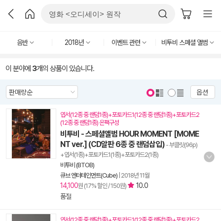
음반
2018년
이벤트 관련
비투비 스페셜 앨범
이 분야에
3
개의 상품이 있습니다.
옵션
엽서(12종 중 랜덤1종)+포토카드1(12종 중 랜덤1종)+포토카드2
(12종 중 랜덤1종) 온팩구성
비투비 - 스페셜앨범 HOUR MOMENT [MOME
NT ver.] (CD알판 6종 중 랜덤삽입)
- 부클릿(96p)
+엽서(1종)+포토카드1(1종)+포토카드2(1종)
비투비 (BTOB)
큐브 엔터테인먼트(Cube)
|
2018년 11월
14,100
10.0
원 (17% 할인 / 150원)
품절
엽서(12종 중 랜덤1종)+포토카드1(12종 중 랜덤1종)+포토카드2