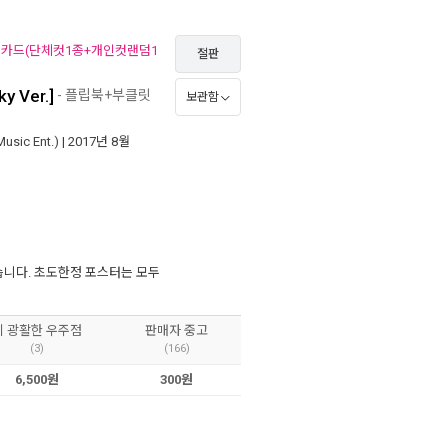
토카드(단체컷1종+개인컷랜덤1
절판
 Ver.]
- 플립북+부클릿
보관함
ic Ent.)
| 2017년 8월
습니다. 초도한정 포스터는 모두
이 광활한 우주점
판매자 중고
(3)
(166)
6,500원
300원