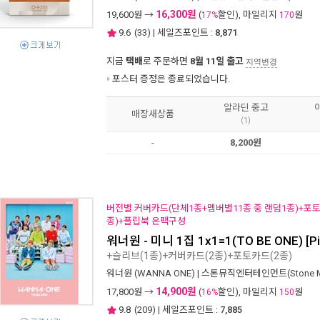
16,300원
19,600
원 →
(
할인), 마일리지
원
17%
170
9.6
(
33
) | 세일즈포인트 :
8,871
지금
택배
로 주문하면
8월 11일 출고
지역변경
포스터 증정은 종료되었습니다.
알라딘 중고
매장새상품
(1)
-
8,200원
버전별 커버카드(단체1종+멤버별11종 중 랜덤1종)+포
종)+플립북 온팩구성
워너원 - 미니 1집 1x1=1(TO BE ONE) [Pin
+슬리브(1종)+커버카드(2종)+포토카드(2종)
워너원 (WANNA ONE)
|
스톤뮤직엔터테인먼트(Stone Mus
14,900원
17,800
원 →
(
할인), 마일리지
원
16%
150
9.8
(
209
) | 세일즈포인트 :
7,885