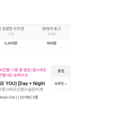
이 광활한 우주점
판매자 중고
(14)
(164)
6,600원
800원
버전별 11종 중 랜덤1종)+따조
품절
버전별1종) 온팩구성
 YOU) [Day + Night
보관함
1종)+따조(2종)+골든티켓
ic Ent.)
| 2018년 3월