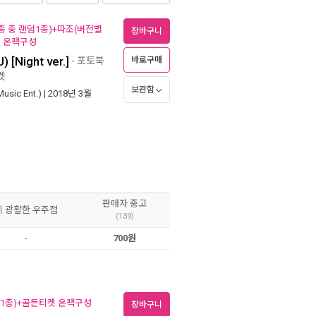
종 중 랜덤1종)+따조(버전별
장바구니
) 온팩구성
[Night ver.]
- 포토북
바로구매
켓
보관함
ic Ent.)
| 2018년 3월
판매자 중고
이 광활한 우주점
(139)
-
700원
덤1종)+골든티켓 온팩구성
장바구니