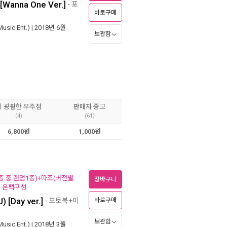
anna One Ver.]
- 포
바로구매
ic Ent.)
| 2018년 6월
보관함
이 광활한 우주점
판매자 중고
(4)
(61)
6,800원
1,000원
종 중 랜덤1종)+따조(버전별
장바구니
) 온팩구성
[Day ver.]
- 포토북+미
바로구매
보관함
ic Ent.)
| 2018년 3월