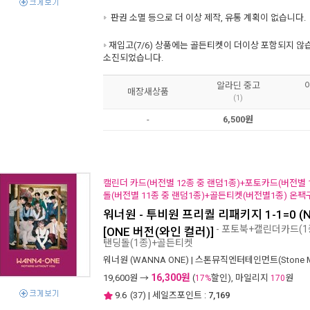
판권 소멸 등으로 더 이상 제작, 유통 계획이 없습니다.
재입고(7/6) 상품에는 골든티켓이 더이상 포함되지 않
소진되었습니다.
알라딘 중고
매장새상품
(1)
-
6,500원
캘린더 카드(버전별 12종 중 랜덤1종)+포토카드(버전별 
돌(버전별 11종 중 랜덤1종)+골든티켓(버전별1종) 온팩
워너원 - 투비원 프리퀄 리패키지 1-1=0 (Noth
- 포토북+캘린더카드(1
[ONE 버전(와인 컬러)]
탠딩돌(1종)+골든티켓
워너원 (WANNA ONE)
|
스톤뮤직엔터테인먼트(Stone Mus
16,300원
19,600
원 →
(
할인), 마일리지
원
17%
170
9.6
(
37
) | 세일즈포인트 :
7,169