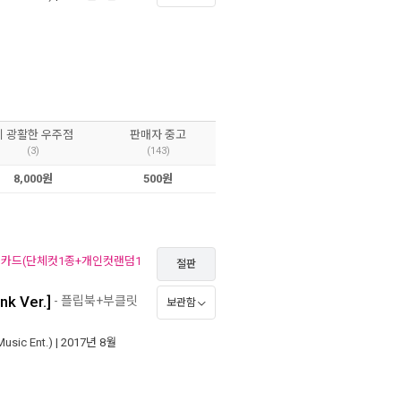
이 광활한 우주점
판매자 중고
(3)
(143)
8,000원
500원
토카드(단체컷1종+개인컷랜덤1
절판
k Ver.]
- 플립북+부클릿
보관함
ic Ent.)
| 2017년 8월