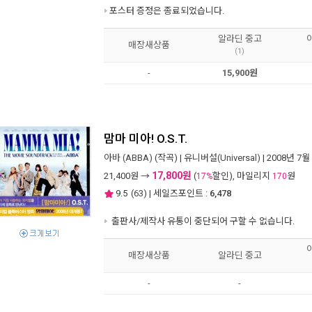
포스터 증정은 종료되었습니다.
알라딘 중고
매장새상품
(1)
-
15,900원
맘마 미아! O.S.T.
아바 (ABBA)
(작곡) |
유니버설(Universal)
| 2008년 7월
17,800원
21,400
원 →
(
할인), 마일리지
원
17%
170
9.5
(
63
) | 세일즈포인트 :
6,478
출판사/제작사 유통이 중단되어 구할 수 없습니다.
매장새상품
알라딘 중고
-
-