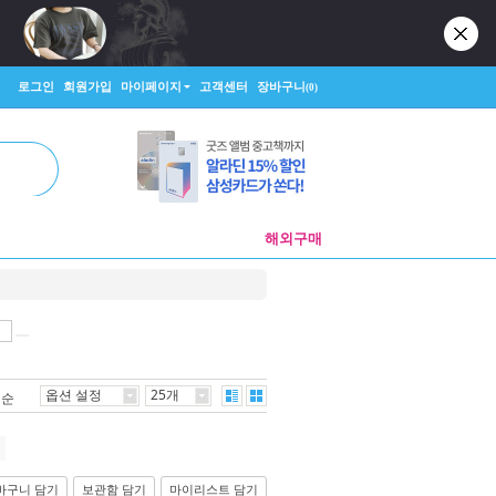
로그인
회원가입
마이페이지
고객센터
장바구니
(0)
해외구매
옵션 설정
25개
격순
바구니 담기
보관함 담기
마이리스트 담기