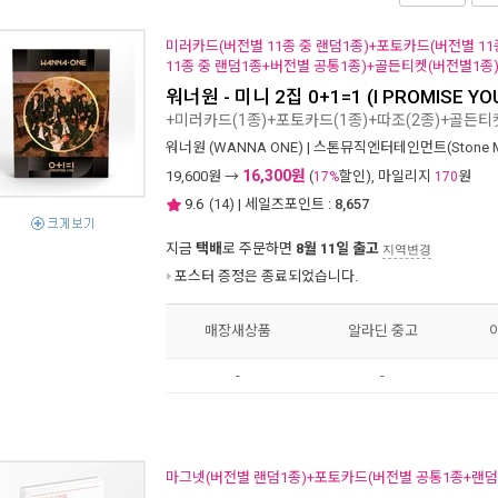
미러카드(버전별 11종 중 랜덤1종)+포토카드(버전별 11
11종 중 랜덤1종+버전별 공통1종)+골든티켓(버전별1종
워너원 - 미니 2집 0+1=1 (I PROMISE YOU) 
+미러카드(1종)+포토카드(1종)+따조(2종)+골든티
워너원 (WANNA ONE)
|
스톤뮤직엔터테인먼트(Stone Mus
16,300원
19,600
원 →
(
할인), 마일리지
원
17%
170
9.6
(
14
) | 세일즈포인트 :
8,657
지금
택배
로 주문하면
8월 11일 출고
지역변경
포스터 증정은 종료되었습니다.
매장새상품
알라딘 중고
-
-
마그넷(버전별 랜덤1종)+포토카드(버전별 공통1종+랜