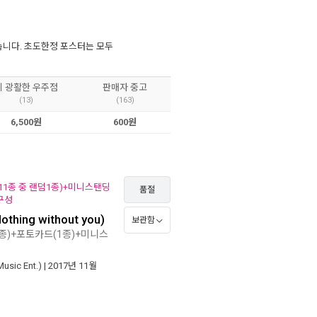
습니다. 초도한정 포스터는 모두
이 광활한 우주점
판매자 중고
(13)
(163)
6,500원
600원
11종 중 랜덤1종)+미니스탠딩
품절
구성
ing without you)
보관함
종)+포토카드(1종)+미니스
ic Ent.)
| 2017년 11월