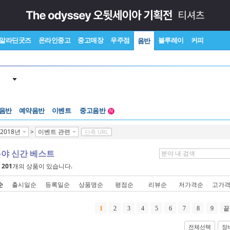
알라딘굿즈
온라인중고
중고매장
우주점
블루레이
커피
음반
중고음반
 음반
예약음반
이벤트
N
1천원부터
중고음반
2018년
>
이벤트 관련
단축 URL
분야 신간 베스트
에
201
개의 상품이 있습니다.
순
출시일순
등록일순
상품명순
평점순
리뷰순
저가격순
고가
1
2
3
4
5
6
7
8
9
끝
전체선택
장