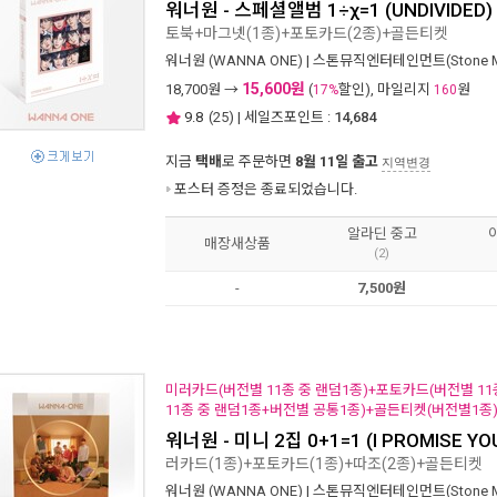
워너원 - 스페셜앨범 1÷χ=1 (UNDIVIDED) [W
토북+마그넷(1종)+포토카드(2종)+골든티켓
워너원 (WANNA ONE)
|
스톤뮤직엔터테인먼트(Stone Mus
15,600원
18,700
원 →
(
할인), 마일리지
원
17%
160
9.8
(
25
) | 세일즈포인트 :
14,684
지금
택배
로 주문하면
8월 11일 출고
지역변경
포스터 증정은 종료되었습니다.
알라딘 중고
매장새상품
(2)
-
7,500원
미러카드(버전별 11종 중 랜덤1종)+포토카드(버전별 11
11종 중 랜덤1종+버전별 공통1종)+골든티켓(버전별1종
워너원 - 미니 2집 0+1=1 (I PROMISE YOU) 
러카드(1종)+포토카드(1종)+따조(2종)+골든티켓
워너원 (WANNA ONE)
|
스톤뮤직엔터테인먼트(Stone Mus