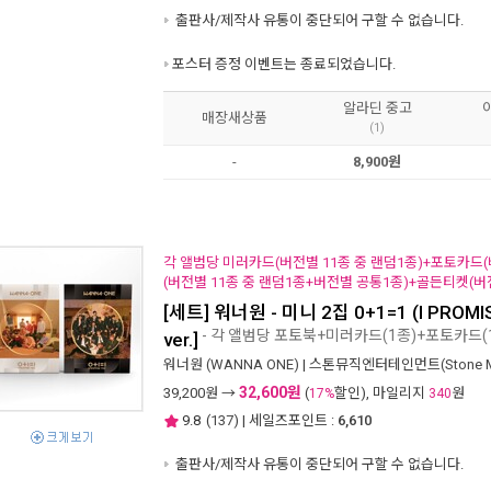
출판사/제작사 유통이 중단되어 구할 수 없습니다.
포스터 증정 이벤트는 종료되었습니다.
알라딘 중고
매장새상품
(1)
-
8,900원
각 앨범당 미러카드(버전별 11종 중 랜덤1종)+포토카드(
(버전별 11종 중 랜덤1종+버전별 공통1종)+골든티켓(
[세트] 워너원 - 미니 2집 0+1=1 (I PROMISE
- 각 앨범당 포토북+미러카드(1종)+포토카드(
ver.]
워너원 (WANNA ONE)
|
스톤뮤직엔터테인먼트(Stone Mus
32,600원
39,200
원 →
(
할인), 마일리지
원
17%
340
9.8
(
137
) | 세일즈포인트 :
6,610
출판사/제작사 유통이 중단되어 구할 수 없습니다.