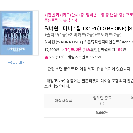
버전별 커버카드(단체1종+멤버별11종 중 랜덤1종)+포
종)+플립북 온팩구성
워너원 - 미니 1집 1X1=1(TO BE ONE) [Sky
+슬리브(1종)+커버카드(2종)+포토카드(2종)
워너원 (WANNA ONE)
|
스톤뮤직엔터테인먼트(Stone Mus
14,900원
17,800
원 →
(
할인), 마일리지
원
16%
150
9.8
(
102
) | 세일즈포인트 :
6,464
판권 소멸 등으로 더 이상 제작, 유통 계획이 없습니다.
재입고(7/6) 상품에는 골든티켓이 더이상 포함되지 않
소진되었습니다.
알라딘 중고
매장새상품
(1)
-
8,600원