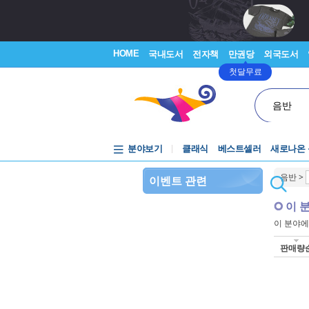
HOME
국내도서
전자책
만권당
외국도서
첫달무료
음반
분야보기
클래식
베스트셀러
새로나온
음반
>
이벤트 관련
이 
이 분야
판매량