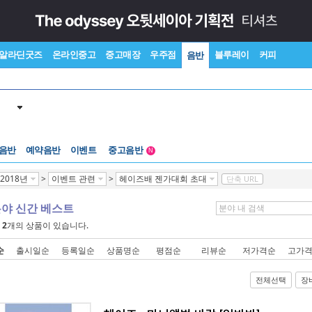
알라딘굿즈
온라인중고
중고매장
우주점
블루레이
커피
음반
 음반
예약음반
이벤트
중고음반
N
1천원부터
2018년
>
이벤트 관련
>
헤이즈배 젠가대회 초대
단축 URL
중고음반
분야 신간 베스트
에
2
개의 상품이 있습니다.
순
출시일순
등록일순
상품명순
평점순
리뷰순
저가격순
고가
전체선택
장