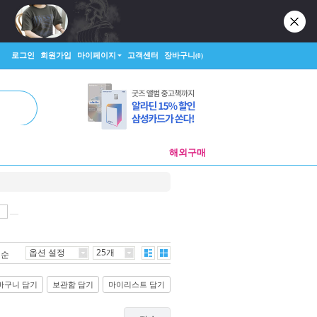
로그인
회원가입
마이페이지
고객센터
장바구니
(0)
해외구매
옵션 설정
25개
격순
바구니 담기
보관함 담기
마이리스트 담기