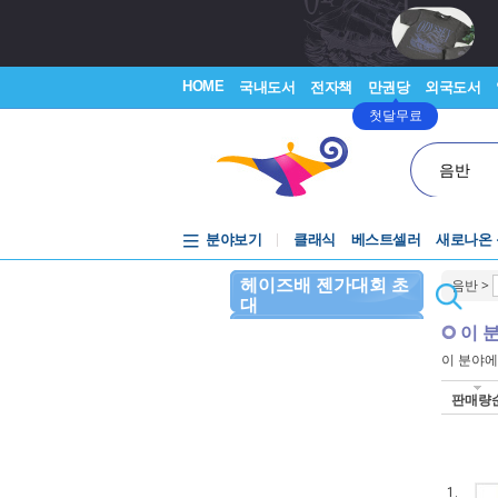
HOME
국내도서
전자책
만권당
외국도서
첫달무료
음반
분야보기
클래식
베스트셀러
새로나온
헤이즈배 젠가대회 초
음반
>
대
이 
이 분야
판매량
1.