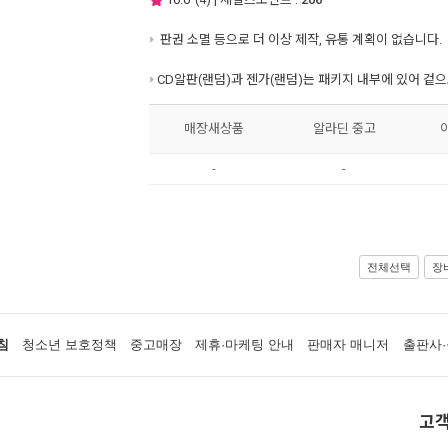
판권 소멸 등으로 더 이상 제작, 유통 계획이 없습니다.
CD알판(랜덤)과 젠가(랜덤)는 패키지 내부에 있어 겉
매장새상품
알라딘 중고
-
-
전체선택
장
침
청소년 보호정책
중고매장
제휴·마케팅 안내
판매자 매니저
출판사·
고객