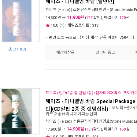
헤이즈 - 미니앨범 바람 [일반반]
헤이즈 (Heize)
|
스톤뮤직엔터테인먼트(Stone Music Ent
11,900원
14,300
원 →
(
할인), 마일리지
원
17%
120
10.0
(
1
) | 세일즈포인트 :
313
판권 소멸 등으로 더 이상 제작, 유통 계획이 없습니다.
매장새상품
알라딘 중고
-
-
포토북+젠가(2종 중 랜덤1종)+젠가페이퍼박스+포토카
헤이즈 - 미니앨범 바람 Special Package Li
- 포토북+젠가
반](CD알판 2종 중 랜덤삽입)
카드(3종)+미니페이퍼등신대
헤이즈 (Heize)
|
스톤뮤직엔터테인먼트(Stone Music Ent
14,900원
17,800
원 →
(
할인), 마일리지
원
16%
150
10.0
(
4
) | 세일즈포인트 :
206