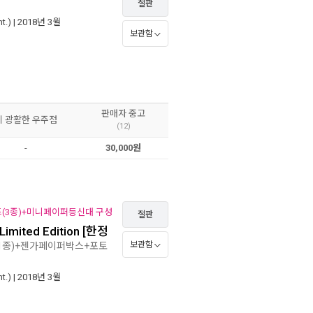
절판
.)
| 2018년 3월
보관함
판매자 중고
이 광활한 우주점
(12)
-
30,000원
드(3종)+미니페이퍼등신대 구성
절판
mited Edition [한정
보관함
(1종)+젠가페이퍼박스+포토
.)
| 2018년 3월