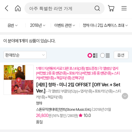
음반
2018년
이벤트 관련
청하 미니 2집 쇼케이스 초대
이 분야에
1
개의 상품이 있습니다.
옵션
1개의 지관통에 서로 다른 포스터(2종) 별도증정 / 각 앨범당 엽서
(버전별 2종 중 랜덤1종)+포토카드(버전별 3종 중 랜덤1종)+스티
커(버전별1종)+책갈피(1종) 온팩구성
[세트] 청하 - 미니 2집 OFFSET [Off Ver. + Set
Ver.]
- 각 앨범당 부클릿(52p)+엽서(1종)+포토카드(1종)+스티
커(1종)+책갈피(1종)
청하
스톤뮤직엔터테인먼트(Stone Music Ent.)
|
2018년 01월
26,800
10.0
원 (16% 할인 / 280원)
품절