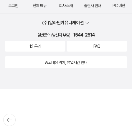
로그인
전체 메뉴
회사 소개
출판사 안내
PC 버전
(주)알라딘커뮤니케이션
1544-2514
일반문의 (발신자 부담)
1:1 문의
FAQ
중고매장 위치, 영업시간 안내
뒤로가
기