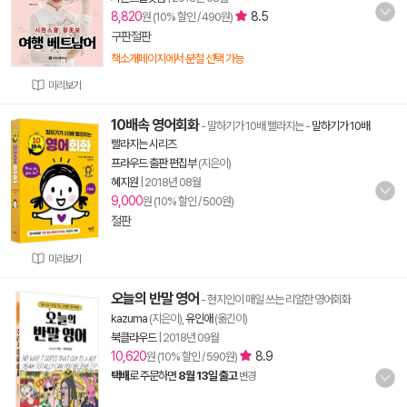
8,820
8.5
원 (10% 할인 / 490원)
구판절판
책소개페이지에서 분철 선택 가능
미리보기
10배속 영어회화
- 말하기가 10배 빨라지는
-
말하기가 10배
빨라지는 시리즈
프라우드 출판 편집부
(지은이)
혜지원
|
2018년 08월
9,000
원 (10% 할인 / 500원)
절판
미리보기
오늘의 반말 영어
- 현지인이 매일 쓰는 리얼한 영어회화
kazuma
(지은이),
유인애
(옮긴이)
북클라우드
|
2018년 09월
10,620
8.9
원 (10% 할인 / 590원)
택배
로 주문하면
8월 13일 출고
변경