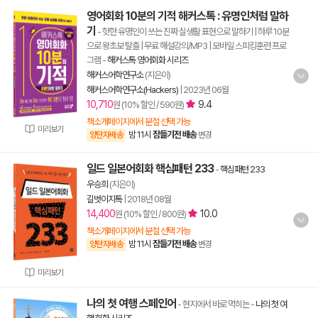
영어회화 10분의 기적 해커스톡 : 유명인처럼 말하
기
- 핫한 유명인이 쓰는 진짜 실생활 표현으로 말하기 | 하루 10분
으로 왕초보 탈출 | 무료 해설강의/MP3 | 모바일 스피킹훈련 프로
그램
-
해커스톡 영어회화 시리즈
해커스어학연구소
(지은이)
해커스어학연구소(Hackers)
|
2023년 06월
10,710
9.4
원 (10% 할인 / 590원)
책소개페이지에서 분철 선택 가능
미리보기
밤 11시
잠들기전 배송
양탄자배송
변경
일드 일본어회화 핵심패턴 233
-
핵심패턴 233
우승희
(지은이)
길벗이지톡
|
2018년 08월
14,400
10.0
원 (10% 할인 / 800원)
책소개페이지에서 분철 선택 가능
밤 11시
잠들기전 배송
양탄자배송
변경
미리보기
나의 첫 여행 스페인어
- 현지에서 바로 먹히는
-
나의 첫 여