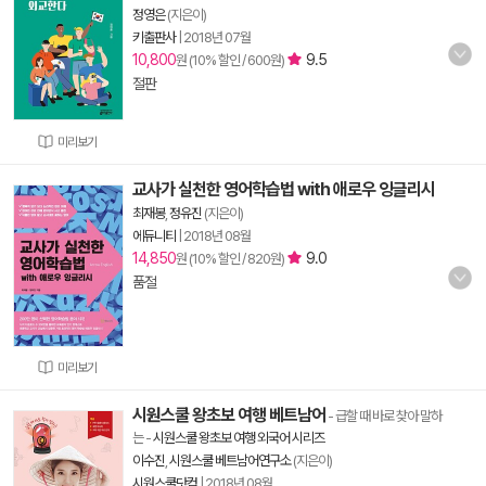
정영은
(지은이)
키출판사
|
2018년 07월
10,800
9.5
원 (10% 할인 / 600원)
절판
미리보기
교사가 실천한 영어학습법 with 애로우 잉글리시
최재봉
,
정유진
(지은이)
에듀니티
|
2018년 08월
14,850
9.0
원 (10% 할인 / 820원)
품절
미리보기
시원스쿨 왕초보 여행 베트남어
- 급할 때 바로 찾아 말하
는
-
시원스쿨 왕초보 여행 외국어 시리즈
이수진
,
시원스쿨 베트남어연구소
(지은이)
시원스쿨닷컴
|
2018년 08월