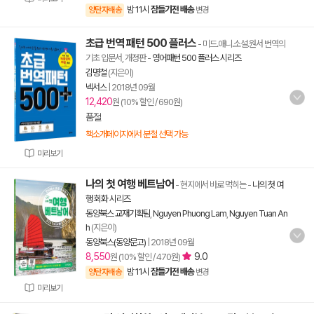
밤 11시
잠들기전 배송
양탄자배송
변경
초급 번역 패턴 500 플러스
- 미드.애니.소설.원서 번역의
기초 입문서, 개정판
-
영어패턴 500 플러스 시리즈
김명철
(지은이)
넥서스
|
2018년 09월
12,420
원 (10% 할인 / 690원)
품절
책소개페이지에서 분철 선택 가능
미리보기
나의 첫 여행 베트남어
- 현지에서 바로 먹히는
-
나의 첫 여
행 회화 시리즈
동양북스 교재기획팀
,
Nguyen Phuong Lam
,
Nguyen Tuan An
h
(지은이)
동양북스(동양문고)
|
2018년 09월
8,550
9.0
원 (10% 할인 / 470원)
밤 11시
잠들기전 배송
양탄자배송
변경
미리보기