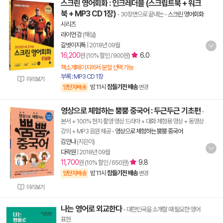
스크린 영어회화 : 인크레더블 (스크립트북 + 워크
북 + MP3 CD 1장)
- 30장면으로 끝내는
-
스크린 영어회화
시리즈
라이언 강
(해설)
길벗이지톡
|
2018년 09월
16,200
6.0
원 (10% 할인 / 900원)
책소개페이지에서 분철 선택 가능
부록 : MP3 CD 1장
미리보기
밤 11시
잠들기전 배송
양탄자배송
변경
영상으로 체험하는 뿜뿜 중국어 : 두근두근 기초편
-
본서 + 100% 현지 촬영 영상 드라마 + 대화 체험용 영상 + 동영상
강의 + MP3 음원 제공
-
영상으로 체험하는 뿜뿜 중국어
김안나
(지은이)
다락원
|
2018년 09월
11,700
9.8
원 (10% 할인 / 650원)
밤 11시
잠들기전 배송
양탄자배송
변경
미리보기
나는 영어로 외교한다
- 대한민국을 소개할 때 필요한 영어
표현