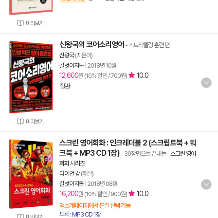
미리보기
신왕국의 코어소리영어
- 스토리텔링 훈련 편
신왕국
(지은이)
길벗이지톡
|
2018년 10월
12,600
10.0
원 (10% 할인 / 700원)
절판
미리보기
스크린 영어회화 : 인크레더블 2 (스크립트북 + 워
크북 + MP3 CD 1장)
- 30장면으로 끝내는
-
스크린 영어
회화 시리즈
라이언 강
(해설)
길벗이지톡
|
2018년 08월
16,200
10.0
원 (10% 할인 / 900원)
책소개페이지에서 분철 선택 가능
부록 : MP3 CD 1장
미리보기