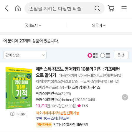
국내도서
외국어
이 분야에
23
개의 상품이 있습니다.
옵션
해커스톡 왕초보 영어회화 10분의 기적 : 기초패턴
으로 말하기
- 미국인이 가장 많이 쓰는 표현으로 원어민처럼 말
하기|하루 10분으로 왕초보 탈출ㅣ무료 해설강의/MP3ㅣ모바일
스피킹 훈련 프로그램
-
해커스톡 영어회화 시리즈
해커스어학연구소
(지은이)
해커스어학연구소(Hackers)
|
2023년 04월
10,710
9.8
원 (10% 할인 / 590원)
책소개페이지에서 분철 선택 가능
미리보기
부록 : 10분 스피킹 핸드북
밤 11시
잠들기전 배송
양탄자배송
변경