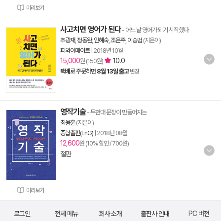
미리보기
사고치면 영어가 된다
- 어느 날 영어가 되기 시작했다
추광재
,
정동완
,
안혜숙
,
조은주
,
이승범
(지은이)
피와이메이트
|
2018년 10월
15,000
10.0
원 (150원)
택배
로 주문하면
8월 13일 출고
변경
영작기술
- 무한대 문장이 만들어지는
최용훈
(지은이)
종합출판(EnG)
|
2018년 08월
12,600
원 (10% 할인 / 700원)
절판
미리보기
로그인
전체 메뉴
회사 소개
출판사 안내
PC 버전