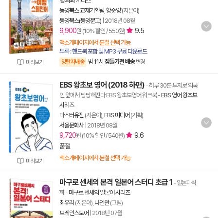
행 회화 시리즈
동양북스 교재기획팀
,
황순양
(지은이)
동양북스(동양문고)
|
2018년 08월
9,900
9.5
원 (10% 할인 / 550원)
책소개페이지에서 분철 선택 가능
부록 : 핸드북 포함 및 MP3 무료 다운로드
밤 11시
잠들기전 배송
양탄자배송
변경
미리보기
EBS 왕초보 영어 (2018 하편)
- 하루 30분 투자로 외국
인 앞에서 당당해진다 EBS 왕초보영어 워크북
-
EBS 영어 왕초보
시리즈
마스터유진
(지은이),
EBS 미디어
(기획)
서울문화사
|
2018년 08월
9,720
9.6
원 (10% 할인 / 540원)
품절
책소개페이지에서 분철 선택 가능
미리보기
마구로 센세의 본격 일본어 스터디 초급 1
- 일본미식
회
-
마구로 센세의 일본어 시리즈
최유리
(지은이),
나인완
(그림)
브레인스토어
|
2018년 07월