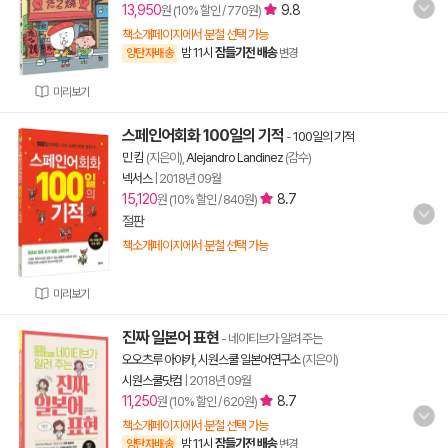
13,950
9.8
원 (10% 할인 / 770원)
책소개페이지에서 분철 선택 가능
밤 11시
잠들기전 배송
양탄자배송
변경
미리보기
스페인어회화 100일의 기적
-
100일의 기적
민 킴
(지은이),
Alejandro Landinez
(감수)
넥서스
|
2018년 09월
15,120
8.7
원 (10% 할인 / 840원)
절판
책소개페이지에서 분철 선택 가능
미리보기
진짜 일본어 표현
- 네이티브가 알려 주는
오오츠루 아야카
,
시원스쿨 일본어연구소
(지은이)
시원스쿨닷컴
|
2018년 09월
11,250
8.7
원 (10% 할인 / 620원)
책소개페이지에서 분철 선택 가능
밤 11시
잠들기전 배송
양탄자배송
변경