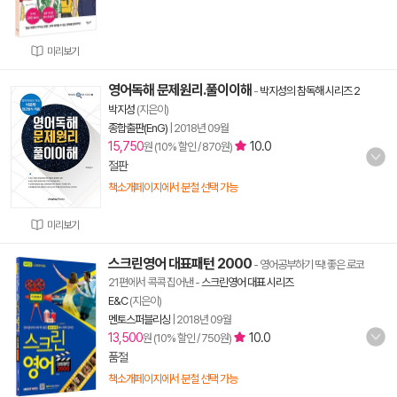
미리보기
영어독해 문제원리.풀이이해
-
박지성의 참독해 시리즈 2
박지성
(지은이)
종합출판(EnG)
|
2018년 09월
15,750
10.0
원 (10% 할인 / 870원)
절판
책소개페이지에서 분철 선택 가능
미리보기
스크린영어 대표패턴 2000
- 영어공부하기 딱! 좋은 로코
21편에서 콕콕 집어낸
-
스크린영어 대표 시리즈
E&C
(지은이)
멘토스퍼블리싱
|
2018년 09월
13,500
10.0
원 (10% 할인 / 750원)
품절
책소개페이지에서 분철 선택 가능